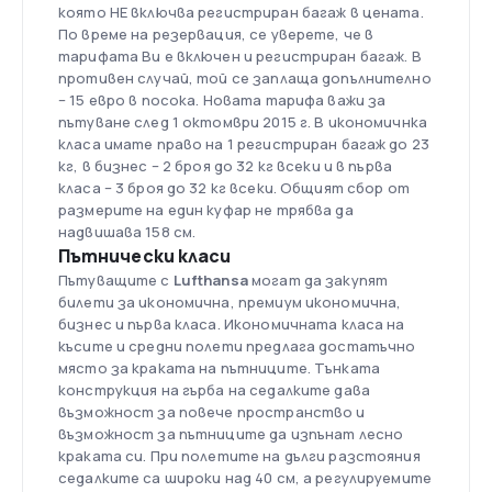
която НЕ включва регистриран багаж в цената.
По време на резервация, се уверете, че в
тарифата Ви е включен и регистриран багаж. В
противен случай, той се заплаща допълнително
– 15 евро в посока. Новата тарифа важи за
пътуване след 1 октомври 2015 г. В икономичнка
класа имате право на 1 регистриран багаж до 23
кг, в бизнес – 2 броя до 32 кг всеки и в първа
класа – 3 броя до 32 кг всеки. Общият сбор от
размерите на един куфар не трябва да
надвишава 158 см.
Пътнически класи
Пътуващите с
Lufthansa
могат да закупят
билети за икономична, премиум икономична,
бизнес и първа класа. Икономичната класа на
късите и средни полети предлага достатъчно
място за краката на пътниците. Тънката
конструкция на гърба на седалките дава
възможност за повече пространство и
възможност за пътниците да изпънат лесно
краката си. При полетите на дълги разстояния
седалките са широки над 40 см, а регулируемите