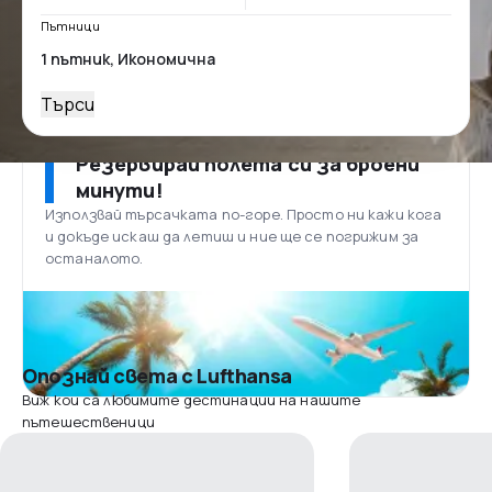
Пътници
Търси
Резервирай полета си за броени
минути!
Използвай търсачката по-горе. Просто ни кажи кога
и докъде искаш да летиш и ние ще се погрижим за
останалото.
Опознай света с Lufthansa
Виж кои са любимите дестинации на нашите
пътешественици