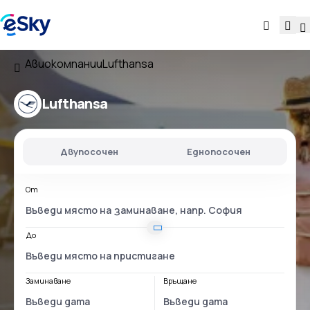
Авиокомпании
Lufthansa
Lufthansa
Двупосочен
Еднопосочен
От
До
Заминаване
Връщане