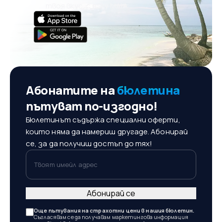
твоя вкус, с eSky MAIA
Абонатите на
бюлетина
пътуват по-изгодно!
Бюлетинът съдържа специални оферти,
които няма да намериш другаде. Абонирай
се, за да получиш достъп до тях!
Твоят имейл адрес
Абонирай се
Още пътувания на страхотни цени в нашия бюлетин.
Съгласявам се да получавам маркетингова информация