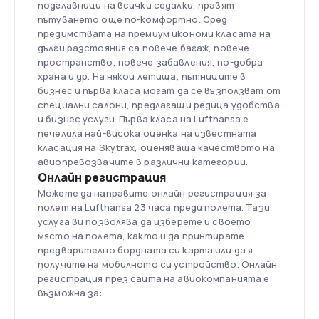
подглавници на всички седалки, правят
пътуването още по-комфортно. Сред
предимствата на премиум икономи класата на
дълги разстояния са повече багаж, повече
пространство, повече забавления, по-добра
храна и др. На някои летища, пътниците в
бизнес и първа класа могат да се възползват от
специални салони, предлагащи редица удобства
и бизнес услуги. Първа класа на Lufthansa е
печелила най-висока оценка на известната
класация на Skytrax, оценяваща качеството на
авиопревозвачите в различни категории.
Онлайн регистрация
Можете да направите онлайн регистрация за
полет на Lufthansa 23 часа преди полета. Тази
услуга ви позволява да изберете и своето
място на полета, както и да принтирате
предварително бордната си карта или да я
получите на мобилното си устройство. Онлайн
регистрация през сайта на авиокомпанията е
възможна за: