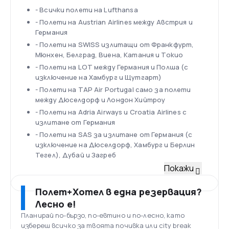
- Всички полети на Lufthansa
- Полети на Austrian Airlines между Австрия и
Германия
- Полети на SWISS излитащи от Франкфурт,
Мюнхен, Белград, Виена, Катания и Токио
- Полети на LOT между Германия и Полша (с
изключение на Хамбург и Щутгарт)
- Полети на TAP Air Portugal само за полети
между Дюселдорф и Лондон Хийтроу
- Полети на Adria Airways и Croatia Airlines с
излитане от Германия
- Полети на SAS за излитане от Германия (с
изключение на Дюселдорф, Хамбург и Берлин
Тегел), Дубай и Загреб
Флот
Покажи
Както беше споменато,
Lufthansa Group
разполага с втората по големина флотилия в
Полет+Хотел в една резервация?
света. Към 2018 г. се състои от 279 самолета
Лесно е!
от почти всякакъв размер:
Планирай по-бързо, по-евтино и по-лесно, като
• Airbus (A380-800; A340-600; A340-300; A350-900,
избереш всичко за твоята почивка или city break