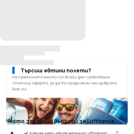
Търсиш евтини полети?
На правилното място си! Всеки ден сравняваме
стотици оферти, за да ти предложим най-добрите.
Виж ги!
Често задавани въпроси за Lufthansa
✔️ Докъде лети авиокомпания Lufthansa?