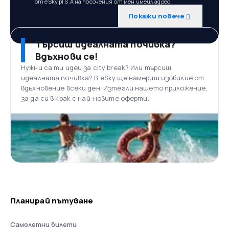
от eSky.pl S.A на посочения от мен имейл адрес.
Покажи повече
Търсиш идеалната почивка?
Вдъхнови се!
Нужни са ти идеи за city break? Или търсиш
идеалната почивка? В eSky ще намериш изобилие от
вдъхновение всеки ден. Изтегли нашето приложение,
за да си в крак с най-новите оферти.
Планирай пътуване
Самолетни билети