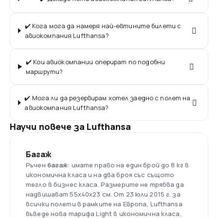
✔️ Кога мога да намеря най-евтините билети с
авиокомпания Lufthansa?
✔️ Кои авиокомпании оперират по подобни
маршрути?
✔️ Мога ли да резервирам хотел заедно с полет на
авиокомпания Lufthansa?
Научи повече за Lufthansa
Багаж
Ръчен
багаж
: имате право на един брой до 8 кг в
икономична класа и на два броя със същото
тегло в бизнес класа. Размерите не трябва да
надвишават 55x40x23 см. От 23 юли 2015 г. за
всички полети в рамките на Европа, Lufthansa
въведе нова тарифа Light в икономична класа,