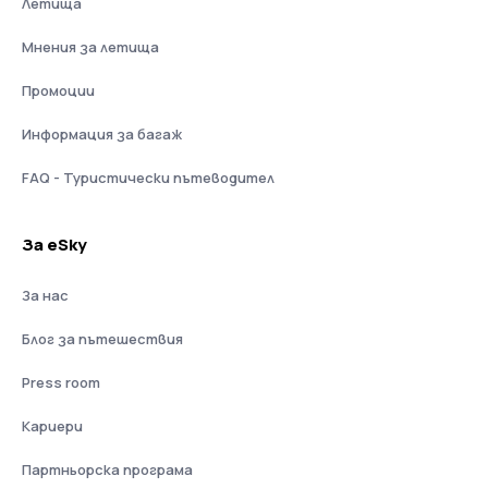
Летища
Мнения за летища
Промоции
Информация за багаж
FAQ - Туристически пътеводител
За eSky
За нас
Блог за пътешествия
Press room
Кариери
Партньорска програма