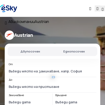
Авиокомпании
Austrian
Austrian
Двупосочен
Еднопосочен
От
До
Заминаване
Връщане