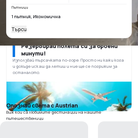
Пътници
Търси
Резервирай полета си за броени
минути!
Използвай търсачката по-горе. Просто ни кажи кога
и докъде искаш да летиш и ние ще се погрижим за
останалото.
Опознай света с Austrian
Виж кои са любимите дестинации на нашите
пътешественици