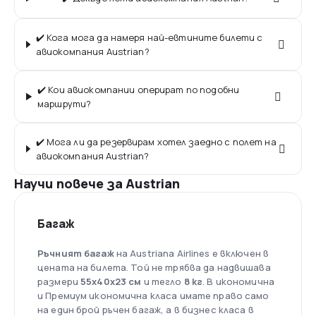
✔️ Кога мога да намеря най-евтините билети с
авиокомпания Austrian?
✔️ Кои авиокомпании оперират по подобни
маршрути?
✔️ Мога ли да резервирам хотел заедно с полет на
авиокомпания Austrian?
Научи повече за Austrian
Багаж
Ръчният багаж
на Austriana Airlines е включен в
цената на билета. Той не трябва да надвишава
размери
55x40x23 см
и тегло
8 кг
. В икономична
и Премиум икономична класа имате право само
на един брой ръчен багаж, а в бизнес класа в