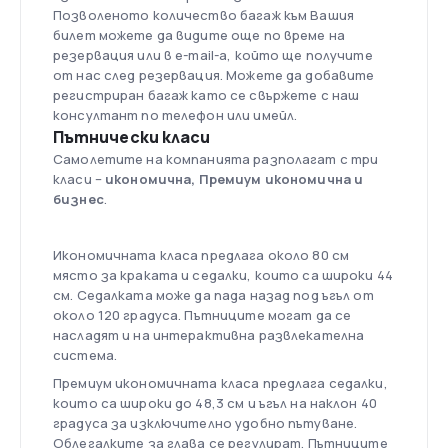
Позволеното количество багаж към Вашия
билет можете да видите още по време на
резервация или в e-mail-а, който ще получите
от нас след резервация. Можете да добавите
регистриран багаж като се свържете с наш
консултант по телефон или имейл.
Пътнически класи
Самолетите на компанията разполагат с три
класи –
икономична, Премиум икономична и
бизнес
.
Икономичната класа предлага около 80 см
място за краката и седалки, които са широки 44
см. Седалката може да пада назад под ъгъл от
около 120 градуса. Пътниците могат да се
насладят и на интерактивна развлекателна
система.
Премиум икономичната класа предлага седалки,
които са широки до 48,3 см и ъгъл на наклон 40
градуса за изключително удобно пътуване.
Облегалките за глава се регулират. Пътниците