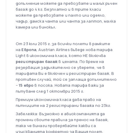
допълнение можете да превозвате и малък ръчен
багаж до 4 кг. Безплатно и в трите класи
можете да превозвате и палто или одеяло,
чадър, дамска чанта или чанта за лаптоп, малка
камера или бинокъл.
От 23 юли 2015 г. за всички полети в рамките
на
Европа
, Austrian Airlines въведе нова тарифа
Light в икономична класа, която НЕ включва
регистриран багаж
в цената. По време на
резервация задължително се уверете, че в
тарифата Ви е включен и регистриран багаж. В
противен случай, той се заплаща допълнително
–
15 евро
в посока. Новата тарифа важи за
пътуване след 1 октомври 2015 г.
Премиум икономична класа дава право на
пътниците на 2 регистрирани багажа по 23кг.
Забележка: Възможно е авиокомпанията да
промени своите правила за пренос на багаж,
така че винаги проверявайте какви са
изискванията конкретно за Вашия полет.