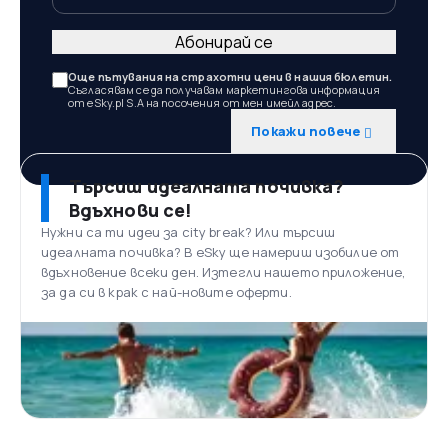
Абонирай се
Още пътувания на страхотни цени в нашия бюлетин.
Съгласявам се да получавам маркетингова информация
от eSky.pl S.A на посочения от мен имейл адрес.
Покажи повече
Търсиш идеалната почивка?
Вдъхнови се!
Нужни са ти идеи за city break? Или търсиш
идеалната почивка? В eSky ще намериш изобилие от
вдъхновение всеки ден. Изтегли нашето приложение,
за да си в крак с най-новите оферти.