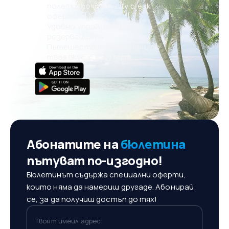
полети, почивки, city break
оферти
Удобно управление на
резервацията
Пътешествия, планирани по
твоя вкус, с eSky MAIA
Абонатите на
бюлетина
пътуват по-изгодно!
Бюлетинът съдържа специални оферти,
които няма да намериш другаде. Абонирай
се, за да получиш достъп до тях!
Твоят имейл адрес