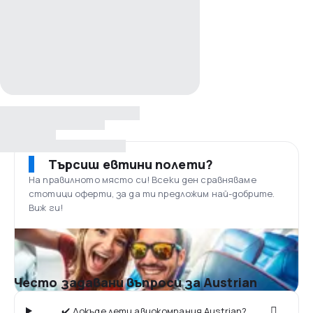
Търсиш евтини полети?
На правилното място си! Всеки ден сравняваме
стотици оферти, за да ти предложим най-добрите.
Виж ги!
Често задавани въпроси за Austrian
✔️ Докъде лети авиокомпания Austrian?