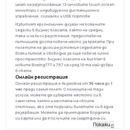
имат на разположение 12-инчовите touch screen
монитори с индивидуално дистанционно
управление, слушалки и USB портове.
Извитият ергономичен дизайн на кожените
седалки в бизнес класата, както на средни,
така и на къси разстояния, предоставя на
пътниците доста повече място за краката. При
полетите на дълги разстояния седалката до
всеки пътник е свободна за още повече лично
пространство. Бизнес класите на Austrian в
новите Boeing777 и 767 са сред 10-те най-добри
в света.
Онлайн регистрация
Онлайн регистрация е възможна от
36 часа
до
1
час
преди самия полет. С помощта на тази
услуга, можете да изберете мястото си в
самолета, както и местата на своите
спътници, ако сте поръчали билетите си в една
резервация. Можете да принтирате бордната
си карта или да я получите на смартфона си.
Флот
Покажи