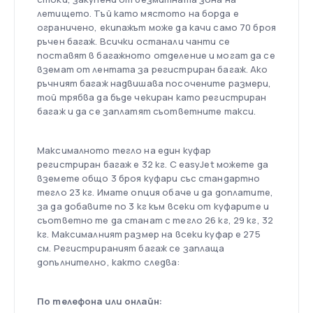
летището. Тъй като мястото на борда е
ограничено, екипажът може да качи само 70 броя
ръчен багаж. Всички останали чанти се
поставят в багажното отделение и могат да се
вземат от лентата за регистриран багаж. Ако
ръчният багаж надвишава посочените размери,
той трябва да бъде чекиран като регистриран
багаж и да се заплатят съответните такси.
Максималното тегло на един куфар
регистриран багаж е 32 кг. С easyJet можете да
вземете общо 3 броя куфари със стандартно
тегло 23 кг. Имате опция обаче и да доплатите,
за да добавите по 3 кг към всеки от куфарите и
съответно те да станат с тегло 26 кг, 29 кг, 32
кг. Максималният размер на всеки куфар е 275
см. Регистрираният багаж се заплаща
допълнително, както следва:
По телефона или онлайн: