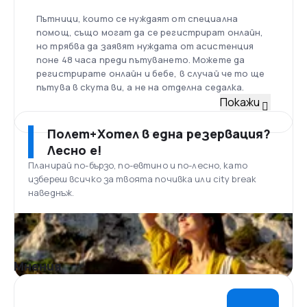
Пътници, които се нуждаят от специална
помощ, също могат да се регистрират онлайн,
но трябва да заявят нуждата от асистенция
поне 48 часа преди пътуването. Можете да
регистрирате онлайн и бебе, в случай че то ще
пътува в скута ви, а не на отделна седалка.
Флот
Покажи
Флотът на easyJet е сред най-младите със
средна възраст на самолетите 3,6 години. Към
Полет+Хотел в една резервация?
2018 г., easyJet разполага със 163 самолета
Лесно е!
Airbus A319-100, Airbus A320-200, Airbus A320neo
Планирай по-бързо, по-евтино и по-лесно, като
което го прави най-големият оператор на
избереш всичко за твоята почивка или city break
модела в света. От последния модел са
наведнъж.
поръчани още 93 самолета, както и още 30
самолета Airbus A321neo, които ще бъдат
доставени до 2022 г.
Летище Лутън, Лондон
Лондон Лутън е международнo летище,
Мнения
разположено на почти 3 км от центъра на град
Лутън в Бедфордшир, Англия. Центърът на
Лондон е на 56.5 км от него и това е