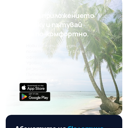
постарае да се почувствате специални.
Свали приложението
на eSky и пътувай
още по-комфортно.
Нови оферти всеки ден:
полети, почивки, city break
оферти
Удобно управление на
резервацията
Пътешествия, планирани по
твоя вкус, с eSky MAIA