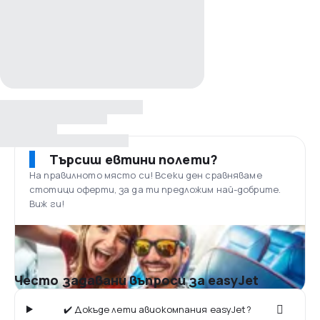
Търсиш евтини полети?
На правилното място си! Всеки ден сравняваме
стотици оферти, за да ти предложим най-добрите.
Виж ги!
Често задавани въпроси за easyJet
✔️ Докъде лети авиокомпания easyJet?