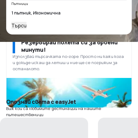
Пътници
Търси
Резервирай полета си за броени
минути!
Използвай търсачката по-горе. Просто ни кажи кога
и докъде искаш да летиш и ние ще се погрижим за
останалото.
Опознай света с easyJet
Виж кои са любимите дестинации на нашите
пътешественици