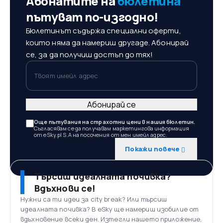
Абонатите на
бюлетина
пътуват по-изгодно!
Бюлетинът съдържа специални оферти,
които няма да намериш другаде. Абонирай
се, за да получиш достъп до тях!
Твоят имейл адрес
Абонирай се
Още пътувания на страхотни цени в нашия бюлетин.
Съгласявам се да получавам маркетингова информация
от eSky.pl S.A на посочения от мен имейл адрес.
Покажи повече
Търсиш идеалната почивка?
Вдъхнови се!
Нужни са ти идеи за city break? Или търсиш
идеалната почивка? В eSky ще намериш изобилие от
вдъхновение всеки ден. Изтегли нашето приложение,