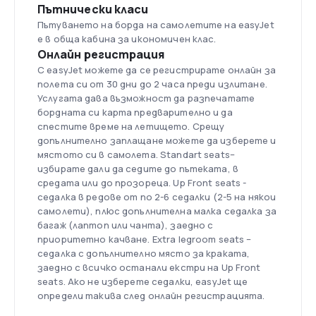
Пътнически класи
Пътуването на борда на самолетите на easyJet
е в обща кабина за икономичен клас.
Онлайн регистрация
С easyJet можете да се регистрирате онлайн за
полета си от 30 дни до 2 часа преди излитане.
Услугата дава възможност да разпечатате
бордната си карта предварително и да
спестите време на летището. Срещу
допълнително заплащане можете да изберете и
мястото си в самолета. Standart seats–
избирате дали да седите до пътеката, в
средата или до прозореца. Up Front seats -
седалка в редове от по 2-6 седалки (2-5 на някои
самолети), плюс допълнителна малка седалка за
багаж (лаптоп или чанта), заедно с
приоритетно качване. Extra legroom seats –
седалка с допълнително място за краката,
заедно с всичко останали екстри на Up Front
seats. Ако не изберете седалки, easyJet ще
определи такива след онлайн регистрацията.