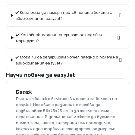
✔️ Кога мога да намеря най-евтините билети с
авиокомпания easyJet?
✔️ Кои авиокомпании оперират по подобни
маршрути?
✔️ Мога ли да резервирам хотел заедно с полет на
авиокомпания easyJet?
Научи повече за easyJet
Багаж
Ръчният багаж е включен в цената на билета на
easyJet. Неговите размери не трябва да
надвишават 56х45х25 см, а за теглото няма
ограничение. В допълнение можете да вземете
палто, шал, шапка, патерици или проходилка,
както и една торбичка стандартен размер със
стоки, закупени от безмитната зона на