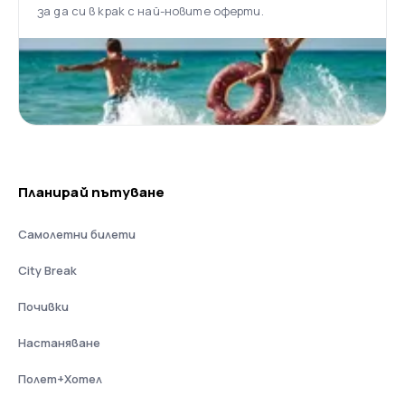
за да си в крак с най-новите оферти.
Планирай пътуване
Самолетни билети
City Break
Почивки
Настаняване
Полет+Хотел