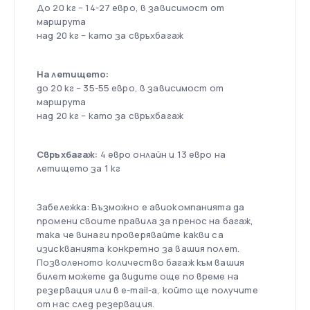
До 20 кг – 14-27 евро, в зависимост от
маршрута
над 20 кг – като за свръхбагаж
На летището:
до 20 кг – 35-55 евро, в зависимост от
маршрута
над 20 кг – като за свръхбагаж
Свръхбагаж:
4 евро онлайн и 13 евро на
летището за 1 кг
Забележка: Възможно е авиокомпанията да
промени своите правила за пренос на багаж,
така че винаги проверявайте какви са
изискванията конкретно за вашия полет.
Позволеното количество багаж към вашия
билет можете да видите още по време на
резервация или в e-mail-а, който ще получите
от нас след резервация.