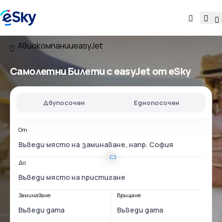
Авиокомпании
easyJet
Самолетни Билети с easyJet от eSky
Двупосочен
Еднопосочен
От
До
Заминаване
Връщане