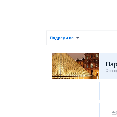
Подреди по
Пар
Франц