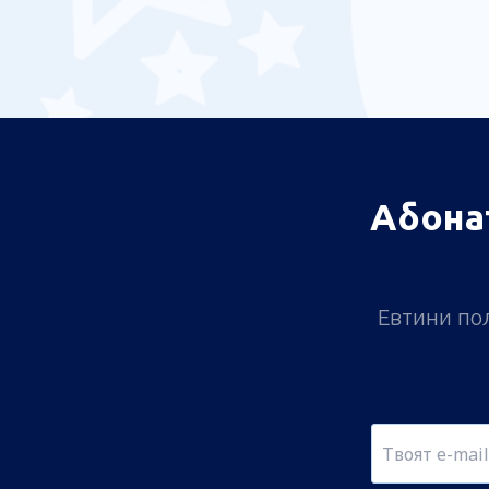
Абона
Евтини пол