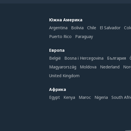
Южна Америка
Argentina
Bolivia
Chile
El Salvador
Col
Puerto Rico
Paraguay
Европа
België
Bosna i Hercegovina
България
Magyarország
Moldova
Nederland
Nor
United Kingdom
Африка
Egypt
Kenya
Maroc
Nigeria
South Afri