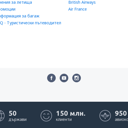
ения за летища
British Airways
ромоции
Air France
формация за багаж
Q - Туристически пътеводител
50
150 млн.
950
държави
клиенти
авиок