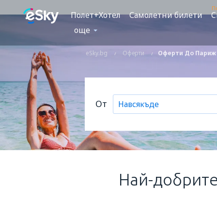
П
Полет+Хотел
Самолетни билети
C
още
eSky.bg
Оферти
Оферти До Париж 
От
Най-добрите