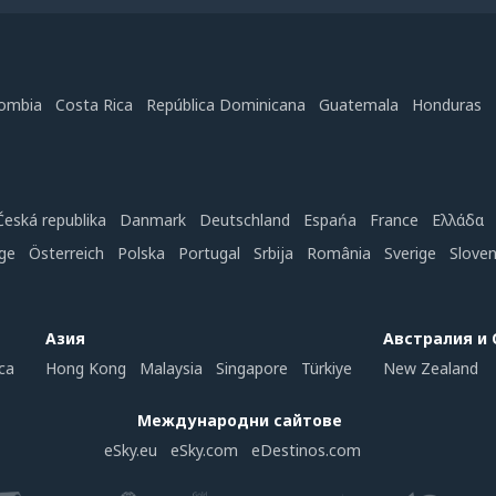
ombia
Costa Rica
República Dominicana
Guatemala
Honduras
Česká republika
Danmark
Deutschland
Espańa
France
Ελλάδα
ge
Österreich
Polska
Portugal
Srbija
România
Sverige
Slove
Азия
Австралия и
ca
Hong Kong
Malaysia
Singapore
Türkiye
New Zealand
Международни сайтове
eSky.eu
eSky.com
eDestinos.com