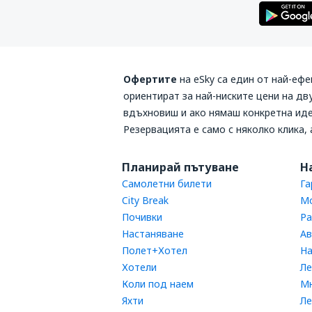
Офертите
на
eSky
са един от най-еф
ориентират за най-ниските цени на д
вдъхновиш и ако нямаш конкретна ид
Резервацията е само с няколко клика,
Планирай пътуване
Н
Самолетни билети
Га
City Break
Мо
Почивки
Ра
Настаняване
Ав
Полет+Хотел
На
Хотели
Ле
Коли под наем
Мн
Яхти
Л