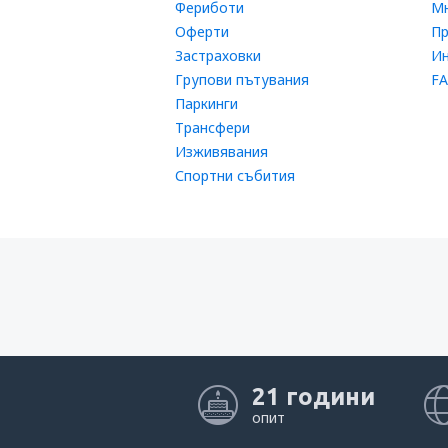
Фериботи
Мн
Оферти
П
Застраховки
Ин
Групови пътувания
FA
Паркинги
Трансфери
Изживявания
Спортни събития
21 години
опит