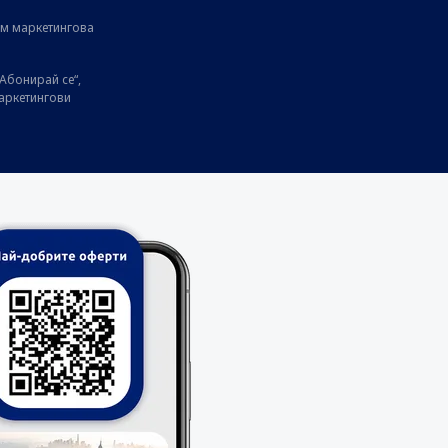
ам маркетингова
Абонирай се“,
маркетингови