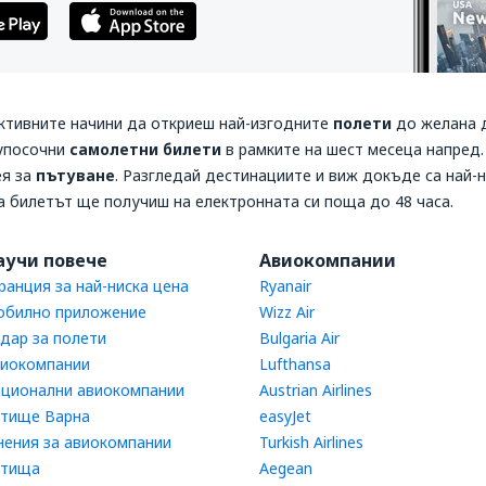
ективните начини да откриеш най-изгодните
полети
до желана 
вупосочни
самолетни билети
в рамките на шест месеца напред
ея за
пътуване
. Разгледай дестинациите и виж докъде са най-н
 а билетът ще получиш на електронната си поща до 48 часа.
аучи повече
Авиокомпании
ранция за най-ниска цена
Ryanair
билно приложение
Wizz Air
дар за полети
Bulgaria Air
иокомпании
Lufthansa
ционални авиокомпании
Austrian Airlines
тище Варна
easyJet
ения за авиокомпании
Turkish Airlines
етища
Aegean