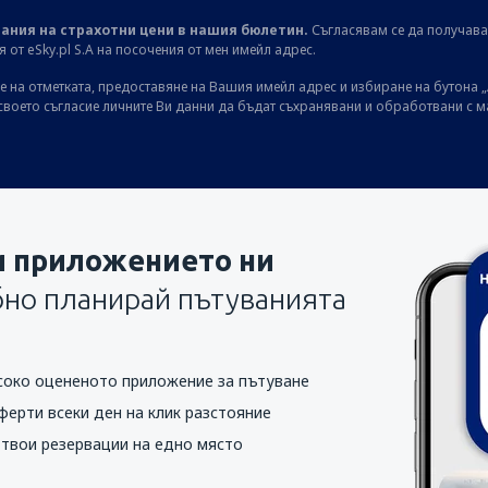
ания на страхотни цени в нашия бюлетин.
Съгласявам се да получав
от eSky.pl S.A на посочения от мен имейл адрес.
 на отметката, предоставяне на Вашия имейл адрес и избиране на бутона „
своето съгласие личните Ви данни да бъдат съхранявани и обработвани с 
и приложението ни
бно планирай пътуванията
соко оцененото приложение за пътуване
ферти всеки ден на клик разстояние
 твои резервации на едно място