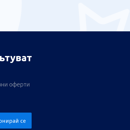
ътуват
ивни оферти
онирай се