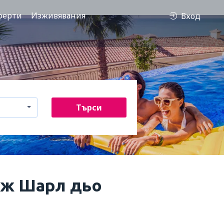
ферти
Изживявания
Вход
Търси
ж Шарл дьо