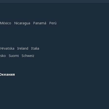
México
Nicaragua
Panamá
Perú
Hrvatska
Ireland
Italia
nsko
Suomi
Schweiz
 Океания