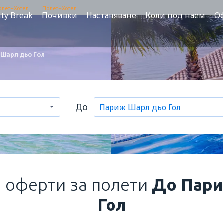
олет+Хотел
Полет+Хотел
ity Break
Почивки
Настаняване
Коли под наем
О
Шарл дьо Гол
До
 оферти за полети
До Пари
Гол