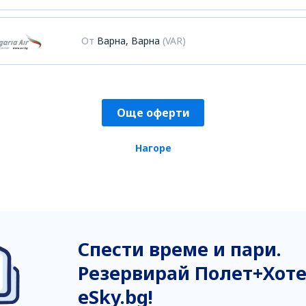
От
Варна, Варна
(VAR)
Още оферти
Нагоре
Спести време и пари.
Резервирай Полет+Хоте
eSky.bg!