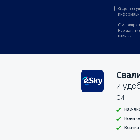
Още пътув
информация 
С маркиране
Вие давате 
цели
Свал
и удо
си
Най-ви
Нови о
Всички