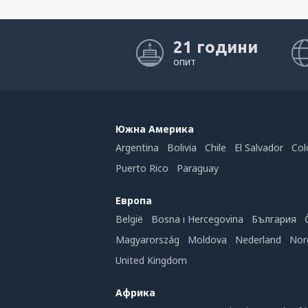
21 години
опит
Южна Америка
Argentina
Bolivia
Chile
El Salvador
Col
Puerto Rico
Paraguay
Европа
België
Bosna i Hercegovina
България
Magyarország
Moldova
Nederland
Nor
United Kingdom
Африка