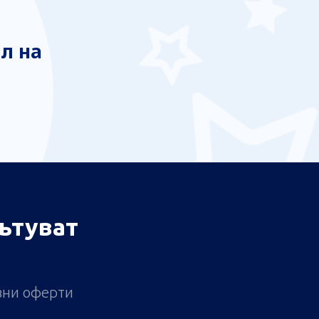
л на
ътуват
ивни оферти