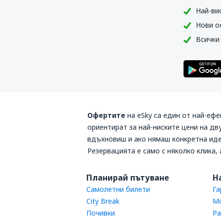
Най-ви
Нови о
Всички
Офертите
на
eSky
са един от най-еф
ориентират за най-ниските цени на д
вдъхновиш и ако нямаш конкретна ид
Резервацията е само с няколко клика,
Планирай пътуване
Н
Самолетни билети
Га
City Break
Мо
Почивки
Ра