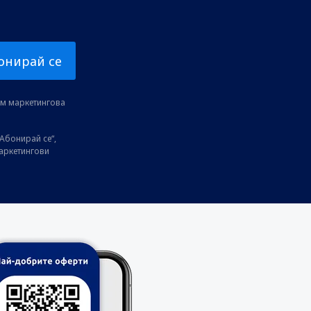
онирай се
ам маркетингова
Абонирай се“,
маркетингови