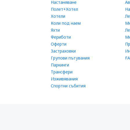
Настаняване
Ав
Полет+Хотел
На
Хотели
Ле
Коли под наем
Мн
Яхти
Л
Фериботи
Мн
Оферти
П
Застраховки
Ин
Групови пътувания
FA
Паркинги
Трансфери
Изживявания
Спортни събития