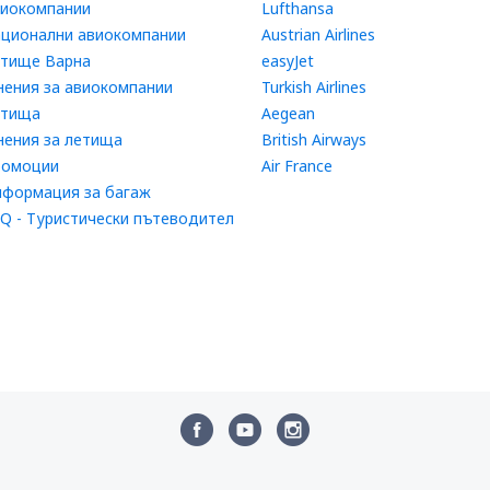
иокомпании
Lufthansa
ционални авиокомпании
Austrian Airlines
тище Варна
easyJet
ения за авиокомпании
Turkish Airlines
етища
Aegean
ения за летища
British Airways
ромоции
Air France
формация за багаж
Q - Туристически пътеводител