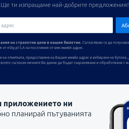
Ще ти изпращаме най-добрите предложения!
Аб
ания на страхотни цени в нашия бюлетин.
Съгласявам се да получав
от eSky.pl S.A на посочения от мен имейл адрес.
 на отметката, предоставяне на Вашия имейл адрес и избиране на бутона „
своето съгласие личните Ви данни да бъдат съхранявани и обработвани с 
и приложението ни
бно планирай пътуванията