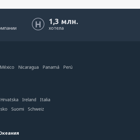
1,3 млн.
омпании
хотела
México
Nicaragua
Panamá
Perú
Hrvatska
Ireland
Italia
nsko
Suomi
Schweiz
 Океания