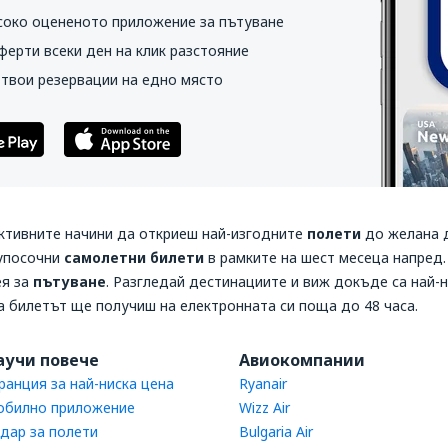
соко оцененото приложение за пътуване
ферти всеки ден на клик разстояние
 твои резервации на едно място
ективните начини да откриеш най-изгодните
полети
до желана 
вупосочни
самолетни билети
в рамките на шест месеца напред
ея за
пътуване
. Разгледай дестинациите и виж докъде са най-н
 а билетът ще получиш на електронната си поща до 48 часа.
аучи повече
Авиокомпании
ранция за най-ниска цена
Ryanair
билно приложение
Wizz Air
дар за полети
Bulgaria Air