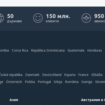
50
150 млн.
950
държави
клиенти
авиок
ombia
Costa Rica
República Dominicana
Guatemala
Honduras
Česká republika
Danmark
Deutschland
Espańa
France
Ελλάδα
ge
Österreich
Polska
Portugal
Srbija
România
Sverige
Slove
Азия
Австралия и