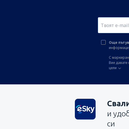
Още пътув
информация 
С маркиране
Вие давате 
цели
Свал
и удо
си