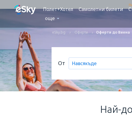
П
Полет+Хотел
Самолетни билети
C
още
eSky.bg
Оферти
Оферти до Виена
От
Най-д