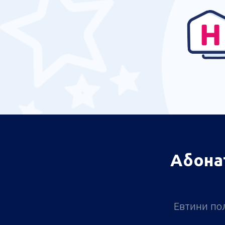
Абона
Евтини пол