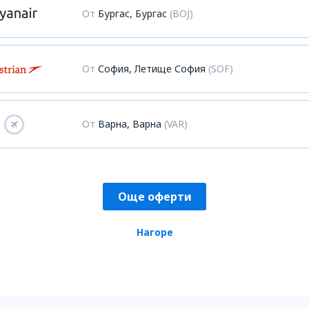
От
Бургас, Бургас
(BOJ)
От
София, Летище София
(SOF)
От
Варна, Варна
(VAR)
Още оферти
Нагоре