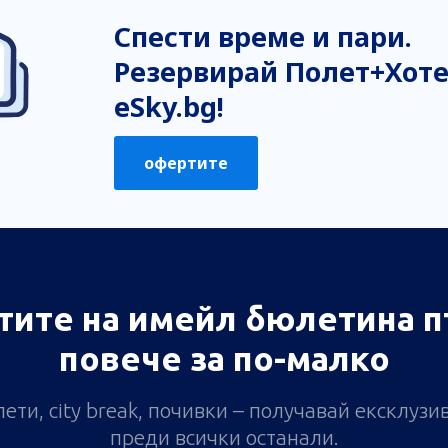
Спести време и пари.
Резервирай Полет+Хоте
eSky.bg!
офертите
тите на имейл бюлетина п
повече за по-малко
ети, city break, почивки – получавай ексклуз
преди всички останали.