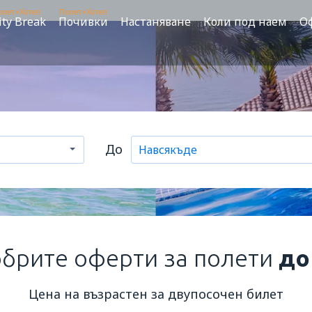
олет+Хотел
Полет+Хотел
ity Break
Почивки
Настаняване
Коли под наем
О
До
обрите оферти за полети
до
Цена на възрастен за двупосочен билет