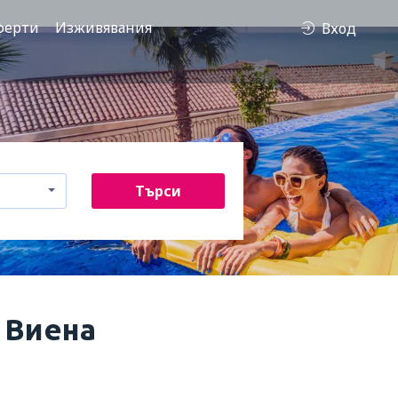
ферти
Изживявания
Вход
Търси
 Виена