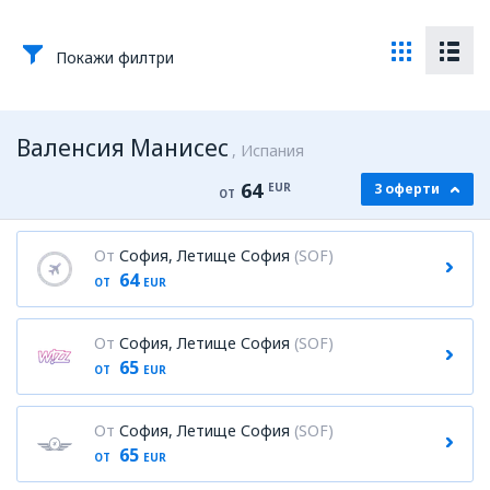
Покажи филтри
Валенсия Манисес
Испания
64
EUR
3 оферти
ОТ
От
София, Летище София
(SOF)
64
ОТ
EUR
От
София, Летище София
(SOF)
65
ОТ
EUR
От
София, Летище София
(SOF)
65
ОТ
EUR