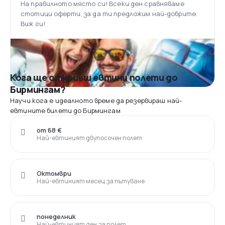
На правилното място си! Всеки ден сравняваме
стотици оферти, за да ти предложим най-добрите.
Виж ги!
Кога ще откриеш евтини полети до
Бирмингам?
Научи кога е идеалното време да резервираш най-
евтините билети до Бирмингам
от 68 €
Най-евтиният двупосочен полет
Октомври
Най-евтиният месец за пътуване
понеделник
Най-евтиният ден за полет