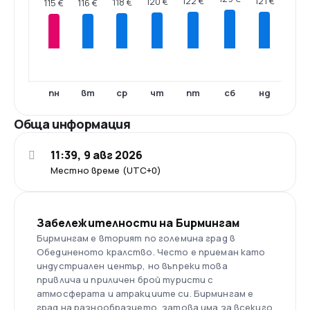
122 €
121 €
120 €
118 €
116 €
115 €
пн
вт
ср
чт
пт
сб
нд
Обща информация
11:39, 9 авг 2026
Местно време (UTC+0)
Забележителности на Бирмингам
Бирмингам е вторият по големина град в
Обединеното кралство. Често е приеман като
индустриален център, но въпреки това
привлича и приличен брой туристи с
атмосферата и атракциите си. Бирмингам е
град на разнообразието, затова има за всекиго