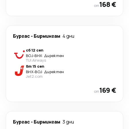
168 €
от
Бургас
-
Бирмингам
4 дни
сб 12 сеп
BOJ
-
BHX
·
Директен
TUI Airways
вт 15 сеп
BHX
-
BOJ
·
Директен
Jet2.com
169 €
от
Бургас
-
Бирмингам
3 дни