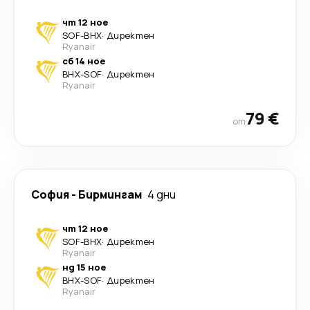
чт 12 ное
SOF
-
BHX
·
Директен
Ryanair
сб 14 ное
BHX
-
SOF
·
Директен
Ryanair
79 €
от
София
-
Бирмингам
4 дни
чт 12 ное
SOF
-
BHX
·
Директен
Ryanair
нд 15 ное
BHX
-
SOF
·
Директен
Ryanair