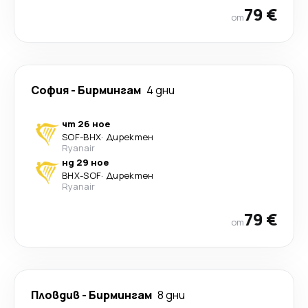
79 €
от
София
-
Бирмингам
4 дни
чт 26 ное
SOF
-
BHX
·
Директен
Ryanair
нд 29 ное
BHX
-
SOF
·
Директен
Ryanair
79 €
от
Пловдив
-
Бирмингам
8 дни