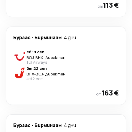
113 €
от
Бургас
-
Бирмингам
4 дни
сб 19 сеп
BOJ
-
BHX
·
Директен
TUI Airways
вт 22 сеп
BHX
-
BOJ
·
Директен
Jet2.com
163 €
от
Бургас
-
Бирмингам
4 дни