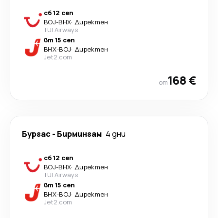
сб 12 сеп
BOJ
-
BHX
·
Директен
TUI Airways
вт 15 сеп
BHX
-
BOJ
·
Директен
Jet2.com
168 €
от
Бургас
-
Бирмингам
4 дни
сб 12 сеп
BOJ
-
BHX
·
Директен
TUI Airways
вт 15 сеп
BHX
-
BOJ
·
Директен
Jet2.com