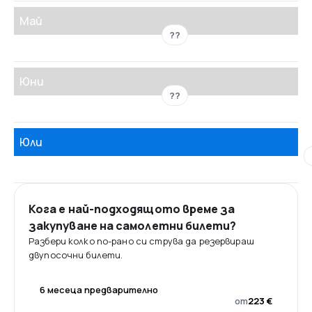
Май
??
Юни
??
Юли
Кога е най-подходящото време за
закупуване на самолетни билети?
Разбери колко по-рано си струва да резервираш
двупосочни билети.
6 месеца предварително
от
223 €