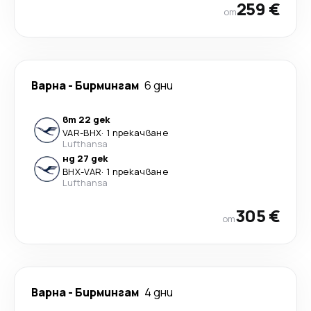
259 €
от
Варна
-
Бирмингам
6 дни
вт 22 дек
VAR
-
BHX
·
1 прекачване
Lufthansa
нд 27 дек
BHX
-
VAR
·
1 прекачване
Lufthansa
305 €
от
Варна
-
Бирмингам
4 дни