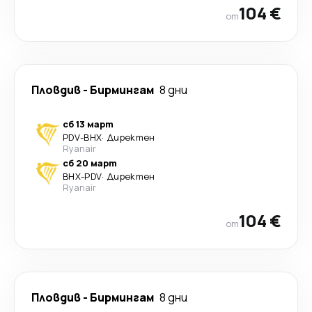
104 €
от
Пловдив
-
Бирмингам
8 дни
сб 13 март
PDV
-
BHX
·
Директен
Ryanair
сб 20 март
BHX
-
PDV
·
Директен
Ryanair
104 €
от
Пловдив
-
Бирмингам
8 дни