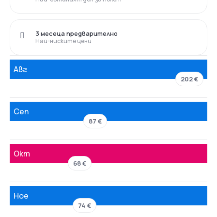
3 месеца предварително
Най-ниските цени
Авг
202 €
Сеп
87 €
Окт
68 €
Ное
74 €