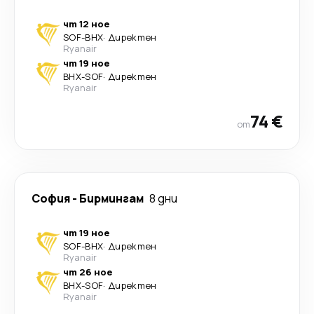
чт 12 ное
SOF
-
BHX
·
Директен
Ryanair
чт 19 ное
BHX
-
SOF
·
Директен
Ryanair
74 €
от
София
-
Бирмингам
8 дни
чт 19 ное
SOF
-
BHX
·
Директен
Ryanair
чт 26 ное
BHX
-
SOF
·
Директен
Ryanair