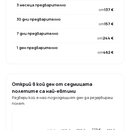
3 месеца предварително
от
137 €
30 дни предварително
от
157 €
7 дни предварително
от
244 €
1 ден предварително
от
462 €
Открий в кой ден от седмицата
полетите са най-евтини
Разбери кой е най-подходящият ден да резервираш
полет.
129 €