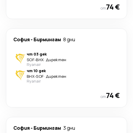
74 €
от
София
-
Бирмингам
8 дни
чт 03 дек
SOF
-
BHX
·
Директен
Ryanair
чт 10 дек
BHX
-
SOF
·
Директен
Ryanair
74 €
от
София
-
Бирмингам
3 дни