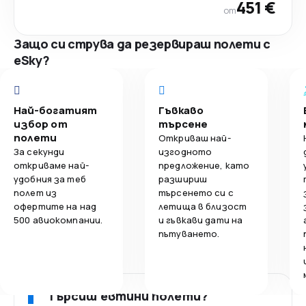
451 €
от
Защо си струва да резервираш полети с
eSky?
Най-богатият
Гъвкаво
избор от
търсене
полети
Откриваш най-
За секунди
изгодното
откриваме най-
предложение, като
удобния за теб
разшириш
полет из
търсенето си с
офертите на над
летища в близост
500 авиокомпании.
и гъвкави дати на
пътуването.
Търсиш евтини полети?