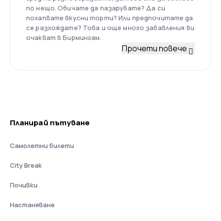
по нещо. Обичате да пазарувате? Да си
похапвате вкусни торти? Или предпочитате да
се разхождате? Това и още много забавления ви
очакват в Бирмингам.
Прочети повече
Планирай пътуване
Самолетни билети
City Break
Почивки
Настаняване