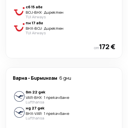
сб 15 авг
BOJ
-
BHX
·
Директен
TUI Airways
пн 17 авг
BHX
-
BOJ
·
Директен
TUI Airways
172 €
от
Варна
-
Бирмингам
6 дни
вт 22 дек
VAR
-
BHX
·
1 прекачване
Lufthansa
нд 27 дек
BHX
-
VAR
·
1 прекачване
Lufthansa