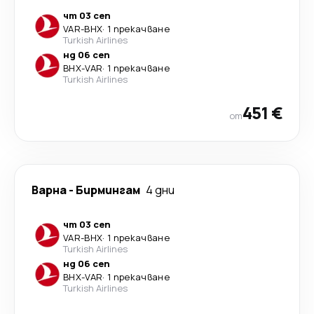
чт 03 сеп
VAR
-
BHX
·
1 прекачване
Turkish Airlines
нд 06 сеп
BHX
-
VAR
·
1 прекачване
Turkish Airlines
451 €
от
Варна
-
Бирмингам
4 дни
чт 03 сеп
VAR
-
BHX
·
1 прекачване
Turkish Airlines
нд 06 сеп
BHX
-
VAR
·
1 прекачване
Turkish Airlines