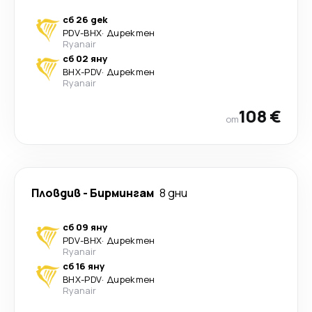
сб 26 дек
PDV
-
BHX
·
Директен
Ryanair
сб 02 яну
BHX
-
PDV
·
Директен
Ryanair
108 €
от
Пловдив
-
Бирмингам
8 дни
сб 09 яну
PDV
-
BHX
·
Директен
Ryanair
сб 16 яну
BHX
-
PDV
·
Директен
Ryanair