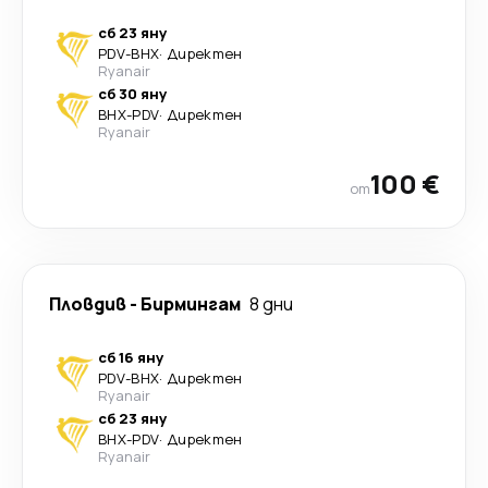
сб 23 яну
PDV
-
BHX
·
Директен
Ryanair
сб 30 яну
BHX
-
PDV
·
Директен
Ryanair
100 €
от
Пловдив
-
Бирмингам
8 дни
сб 16 яну
PDV
-
BHX
·
Директен
Ryanair
сб 23 яну
BHX
-
PDV
·
Директен
Ryanair