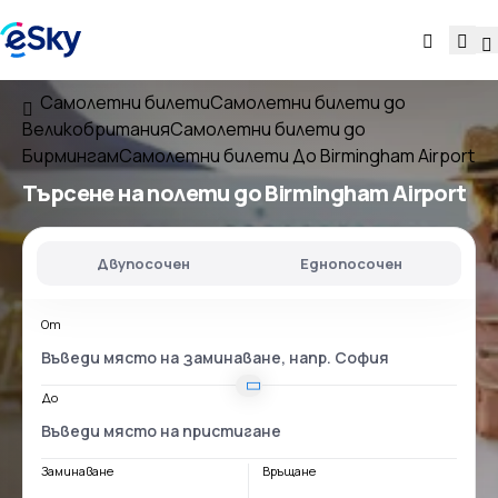
Самолетни билети
Самолетни билети до
Великобритания
Самолетни билети до
Бирмингам
Самолетни билети До Birmingham Airport
Търсене на полети
до
Birmingham Airport
Двупосочен
Еднопосочен
От
До
Заминаване
Връщане