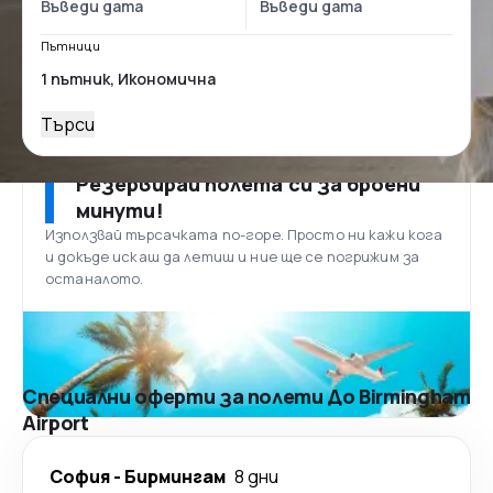
Пътници
Търси
Резервирай полета си за броени
минути!
Използвай търсачката по-горе. Просто ни кажи кога
и докъде искаш да летиш и ние ще се погрижим за
останалото.
Специални оферти за полети До Birmingham
Airport
София
-
Бирмингам
8 дни