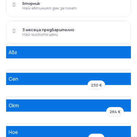
вторник
Най-евтиният ден за полет
3 месеца предварително
Най-ниските цени
Авг
Сеп
230 €
Окт
284 €
Ное