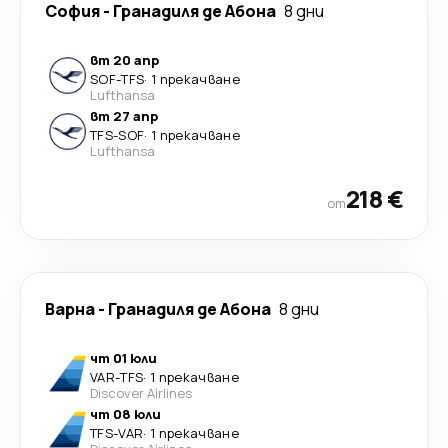
София
-
Гранадиля де Абона
8 дни
вт 20 апр
SOF
-
TFS
·
1 прекачване
Lufthansa
вт 27 апр
TFS
-
SOF
·
1 прекачване
Lufthansa
218 €
от
Варна
-
Гранадиля де Абона
8 дни
чт 01 юли
VAR
-
TFS
·
1 прекачване
Discover Airlines
чт 08 юли
TFS
-
VAR
·
1 прекачване