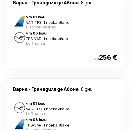
Варна
-
Гранадиля де Абона
8 дни
чт 01 юли
VAR
-
TFS
·
1 прекачване
Discover Airlines
чт 08 юли
TFS
-
VAR
·
1 прекачване
Lufthansa
256 €
от
Варна
-
Гранадиля де Абона
8 дни
чт 01 юли
VAR
-
TFS
·
1 прекачване
Lufthansa
чт 08 юли
TFS
-
VAR
·
1 прекачване
Discover Airlines