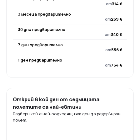
от
314 €
3 месеца предварително
от
269 €
30 дни предварително
от
340 €
7 дни предварително
от
556 €
1 ден предварително
от
764 €
Открий в кой ден от седмицата
полетите са най-евтини
Разбери кой е най-подходящият ден да резервираш
полет.