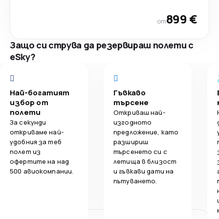
899 €
от
Защо си струва да резервираш полети с
eSky?
Най-богатият
Гъвкаво
избор от
търсене
полети
Откриваш най-
За секунди
изгодното
откриваме най-
предложение, като
удобния за теб
разшириш
полет из
търсенето си с
офертите на над
летища в близост
500 авиокомпании.
и гъвкави дати на
пътуването.