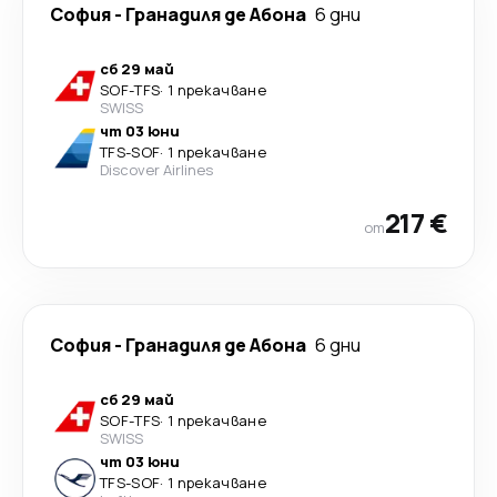
София
-
Гранадиля де Абона
6 дни
сб 29 май
SOF
-
TFS
·
1 прекачване
SWISS
чт 03 юни
TFS
-
SOF
·
1 прекачване
Discover Airlines
217 €
от
София
-
Гранадиля де Абона
6 дни
сб 29 май
SOF
-
TFS
·
1 прекачване
SWISS
чт 03 юни
TFS
-
SOF
·
1 прекачване