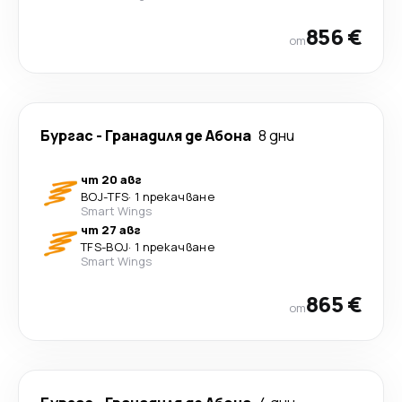
856 €
от
Бургас
-
Гранадиля де Абона
8 дни
чт 20 авг
BOJ
-
TFS
·
1 прекачване
Smart Wings
чт 27 авг
TFS
-
BOJ
·
1 прекачване
Smart Wings
865 €
от