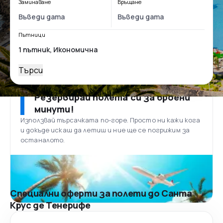
Заминаване
Връщане
Пътници
Търси
Резервирай полета си за броени
минути!
Използвай търсачката по-горе. Просто ни кажи кога
и докъде искаш да летиш и ние ще се погрижим за
останалото.
Специални оферти за полети до Санта
Крус де Тенерифе