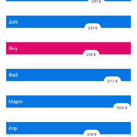
231 €
Дек
221 €
Яну
216 €
Фев
277 €
Март
305 €
Апр
218 €