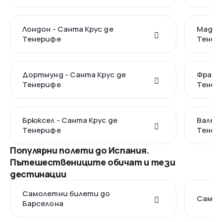
Лондон - Санта Крус де
Мадри
Тенерифе
Тенер
Дортмунд - Санта Крус де
Франк
Тенерифе
Тенер
Брюксел - Санта Крус де
Валенс
Тенерифе
Тенер
Популярни полети до Испания.
Пътешествениците обичат и тези
дестинации
Самолетни билети до
Самол
Барселона