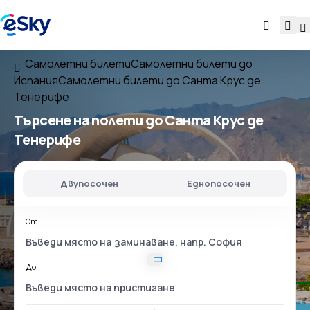
Самолетни билети
Самолетни билети до
Испания
Самолетни билети до Санта Крус де
Тенерифе
Търсене на полети до Санта Крус де
Тенерифе
Двупосочен
Еднопосочен
От
До