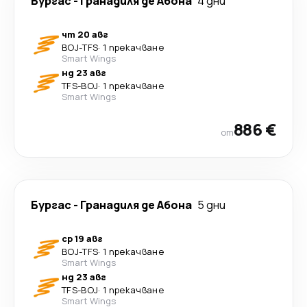
Бургас
-
Гранадиля де Абона
4 дни
чт 20 авг
BOJ
-
TFS
·
1 прекачване
Smart Wings
нд 23 авг
TFS
-
BOJ
·
1 прекачване
Smart Wings
886 €
от
Бургас
-
Гранадиля де Абона
5 дни
ср 19 авг
BOJ
-
TFS
·
1 прекачване
Smart Wings
нд 23 авг
TFS
-
BOJ
·
1 прекачване
Smart Wings