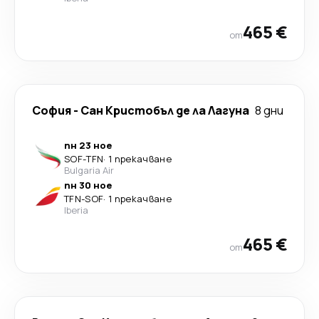
465 €
от
София
-
Сан Кристобъл де ла Лагуна
8 дни
пн 23 ное
SOF
-
TFN
·
1 прекачване
Bulgaria Air
пн 30 ное
TFN
-
SOF
·
1 прекачване
Iberia
465 €
от