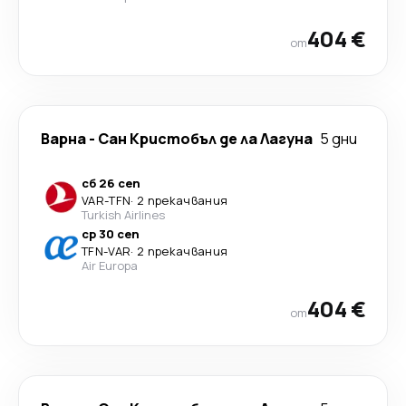
404 €
от
Варна
-
Сан Кристобъл де ла Лагуна
5 дни
сб 26 сеп
VAR
-
TFN
·
2 прекачвания
Turkish Airlines
ср 30 сеп
TFN
-
VAR
·
2 прекачвания
Air Europa
404 €
от