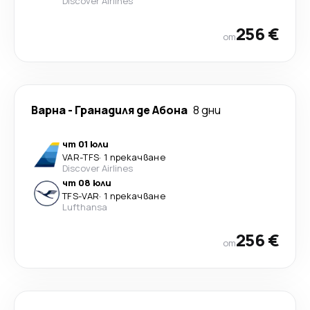
Discover Airlines
256 €
от
Варна
-
Гранадиля де Абона
8 дни
чт 01 юли
VAR
-
TFS
·
1 прекачване
Discover Airlines
чт 08 юли
TFS
-
VAR
·
1 прекачване
Lufthansa
256 €
от