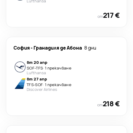
Lufthansa
217 €
от
София
-
Гранадиля де Абона
8 дни
вт 20 апр
SOF
-
TFS
·
1 прекачване
Lufthansa
вт 27 апр
TFS
-
SOF
·
1 прекачване
Discover Airlines
218 €
от