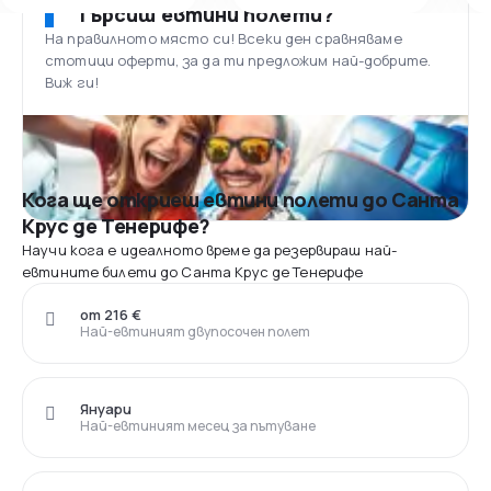
Търсиш евтини полети?
На правилното място си! Всеки ден сравняваме
стотици оферти, за да ти предложим най-добрите.
Виж ги!
Кога ще откриеш евтини полети до Санта
Крус де Тенерифе?
Научи кога е идеалното време да резервираш най-
евтините билети до Санта Крус де Тенерифе
от 216 €
Най-евтиният двупосочен полет
Януари
Най-евтиният месец за пътуване