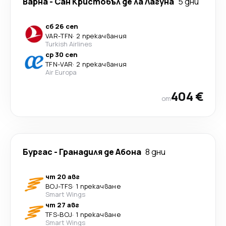
Варна
-
Сан Кристобъл де ла Лагуна
5 дни
сб 26 сеп
VAR
-
TFN
·
2 прекачвания
Turkish Airlines
ср 30 сеп
TFN
-
VAR
·
2 прекачвания
Air Europa
404 €
от
Бургас
-
Гранадиля де Абона
8 дни
чт 20 авг
BOJ
-
TFS
·
1 прекачване
Smart Wings
чт 27 авг
TFS
-
BOJ
·
1 прекачване
Smart Wings