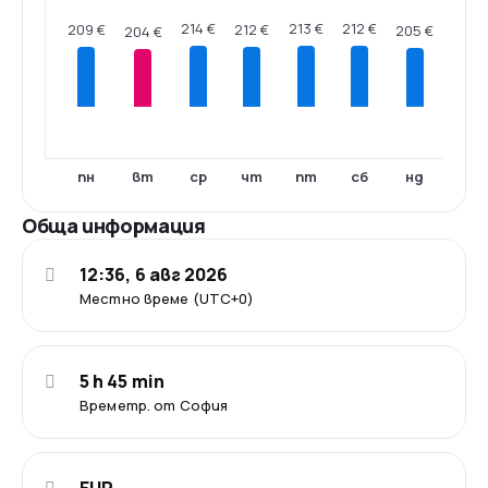
214 €
213 €
212 €
212 €
209 €
205 €
204 €
пн
вт
ср
чт
пт
сб
нд
Обща информация
12:36, 6 авг 2026
Местно време (UTC+0)
5 h 45 min
Времетр. от София