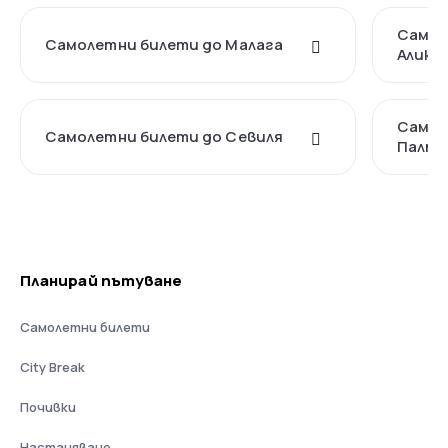
Самол
Самолетни билети до Малага
Алика
Самол
Самолетни билети до Севиля
Палма
Планирай пътуване
Самолетни билети
City Break
Почивки
Настаняване