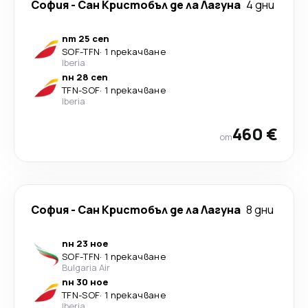
София
-
Сан Кристобъл де ла Лагуна
4 дни
пт 25 сеп
SOF
-
TFN
·
1 прекачване
Iberia
пн 28 сеп
TFN
-
SOF
·
1 прекачване
Iberia
460 €
от
София
-
Сан Кристобъл де ла Лагуна
8 дни
пн 23 ное
SOF
-
TFN
·
1 прекачване
Bulgaria Air
пн 30 ное
TFN
-
SOF
·
1 прекачване
Iberia