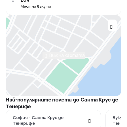
EUR
Местна валута
Виж на картата
Най-популярните полети до Санта Крус де
Тенерифе
София - Санта Крус де
Букуре
Тенерифе
Тенер