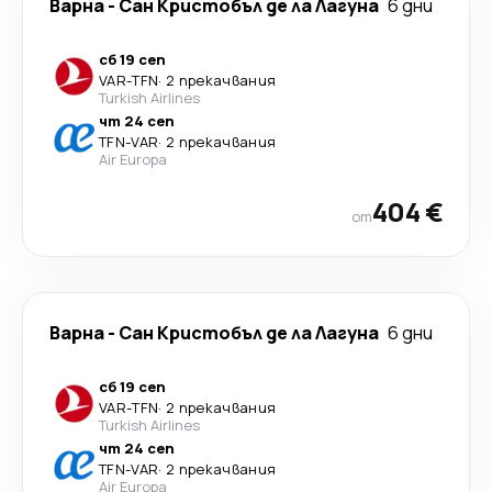
Варна
-
Сан Кристобъл де ла Лагуна
6 дни
сб 19 сеп
VAR
-
TFN
·
2 прекачвания
Turkish Airlines
чт 24 сеп
TFN
-
VAR
·
2 прекачвания
Air Europa
404 €
от
Варна
-
Сан Кристобъл де ла Лагуна
6 дни
сб 19 сеп
VAR
-
TFN
·
2 прекачвания
Turkish Airlines
чт 24 сеп
TFN
-
VAR
·
2 прекачвания
Air Europa