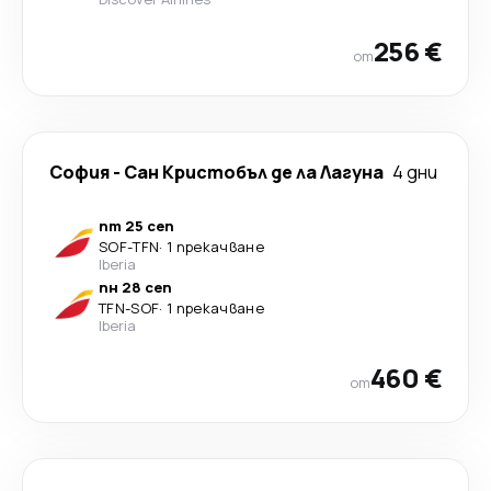
256 €
от
София
-
Сан Кристобъл де ла Лагуна
4 дни
пт 25 сеп
SOF
-
TFN
·
1 прекачване
Iberia
пн 28 сеп
TFN
-
SOF
·
1 прекачване
Iberia
460 €
от