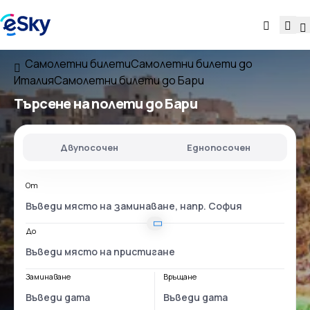
Самолетни билети
Самолетни билети до
Италия
Самолетни билети до Бари
Търсене на полети до Бари
Двупосочен
Еднопосочен
От
До
Заминаване
Връщане