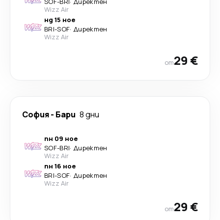
SOF
-
BRI
·
Директен
Wizz Air
нд 15 ное
BRI
-
SOF
·
Директен
Wizz Air
29 €
от
София
-
Бари
8 дни
пн 09 ное
SOF
-
BRI
·
Директен
Wizz Air
пн 16 ное
BRI
-
SOF
·
Директен
Wizz Air
29 €
от