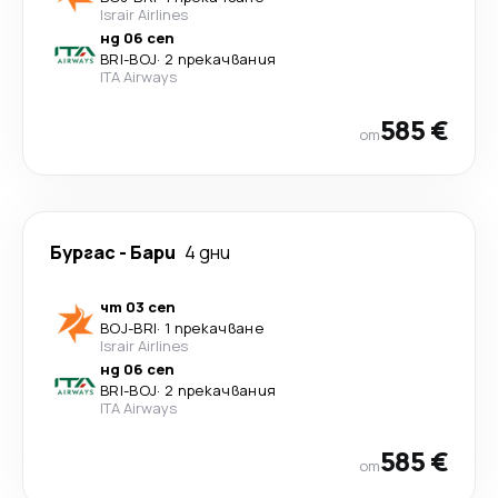
Israir Airlines
нд 06 сеп
BRI
-
BOJ
·
2 прекачвания
ITA Airways
585 €
от
Бургас
-
Бари
4 дни
чт 03 сеп
BOJ
-
BRI
·
1 прекачване
Israir Airlines
нд 06 сеп
BRI
-
BOJ
·
2 прекачвания
ITA Airways
585 €
от