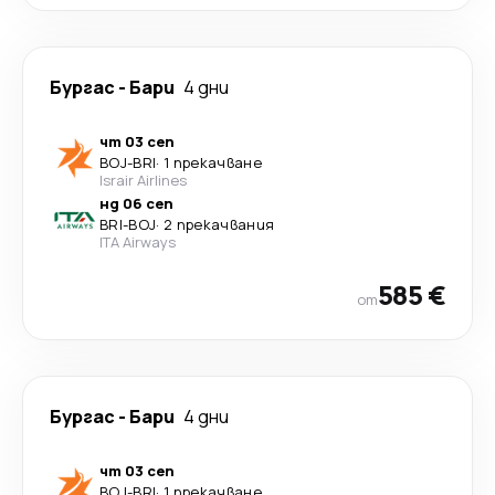
Бургас
-
Бари
4 дни
чт 03 сеп
BOJ
-
BRI
·
1 прекачване
Israir Airlines
нд 06 сеп
BRI
-
BOJ
·
2 прекачвания
ITA Airways
585 €
от
Бургас
-
Бари
4 дни
чт 03 сеп
BOJ
-
BRI
·
1 прекачване