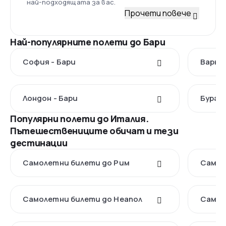
най-подходящата за вас.
Прочети повече
Най-популярните полети до Бари
София - Бари
Варна 
Лондон - Бари
Бургас
Популярни полети до Италия.
Пътешествениците обичат и тези
дестинации
Самолетни билети до Рим
Самол
Самолетни билети до Неапол
Самол