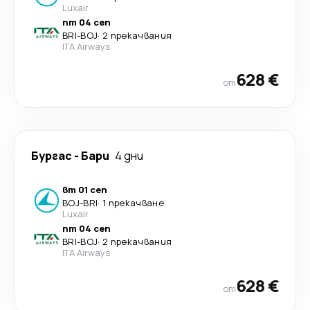
Luxair
пт 04 сеп
BRI
-
BOJ
·
2 прекачвания
ITA Airways
628 €
от
Бургас
-
Бари
4 дни
вт 01 сеп
BOJ
-
BRI
·
1 прекачване
Luxair
пт 04 сеп
BRI
-
BOJ
·
2 прекачвания
ITA Airways
628 €
от