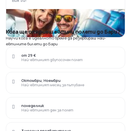
Виж ги!
Кога ще откриеш евтини полети до Бари?
Научи кога е идеалното време да резервираш най-
евтините билети до Бари
от 29 €
Най-евтиният двупосочен полет
Октомври, Ноември
Най-евтиният месец за пътуване
понеделник
Най-евтиният ден за полет
3 месеца предварително