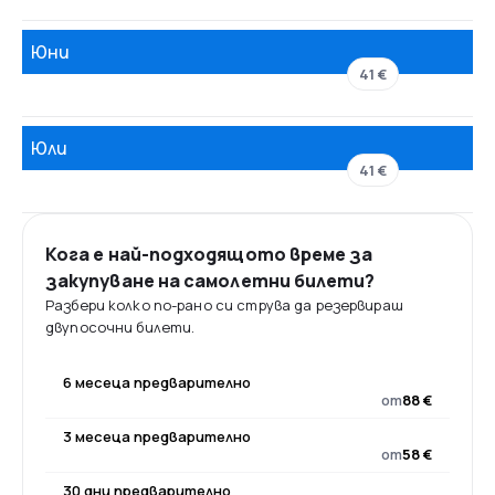
Юни
41 €
Юли
41 €
Кога е най-подходящото време за
закупуване на самолетни билети?
Разбери колко по-рано си струва да резервираш
двупосочни билети.
6 месеца предварително
от
88 €
3 месеца предварително
от
58 €
30 дни предварително