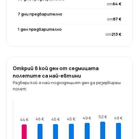
от
64 €
7 дни предварително
от
87 €
1 ден предварително
от
213 €
Открий в кой ден от седмицата
полетите са най-евтини
Разбери кой е най-подходящият ден да резервираш
полет.
52 €
49 €
49 €
46 €
45 €
45 €
44 €