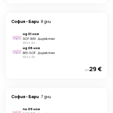
София
-
Бари
8 дни
нд 01 ное
SOF
-
BRI
·
Директен
Wizz Air
нд 08 ное
BRI
-
SOF
·
Директен
Wizz Air
29 €
от
София
-
Бари
7 дни
пн 09 ное