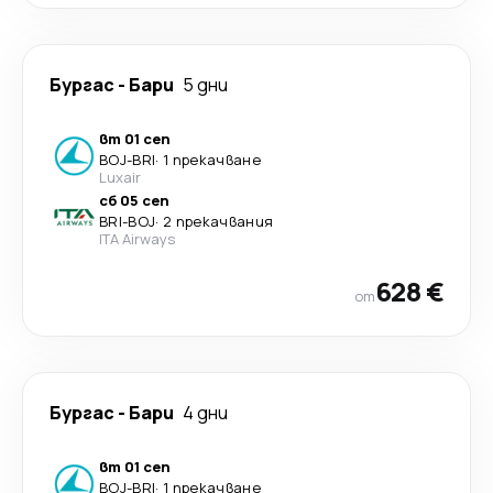
Бургас
-
Бари
5 дни
вт 01 сеп
BOJ
-
BRI
·
1 прекачване
Luxair
сб 05 сеп
BRI
-
BOJ
·
2 прекачвания
ITA Airways
628 €
от
Бургас
-
Бари
4 дни
вт 01 сеп
BOJ
-
BRI
·
1 прекачване