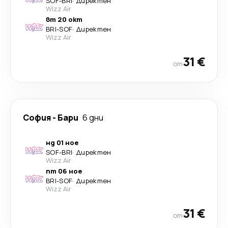
SOF
-
BRI
·
Директен
Wizz Air
вт 20 окт
BRI
-
SOF
·
Директен
Wizz Air
31 €
от
София
-
Бари
6 дни
нд 01 ное
SOF
-
BRI
·
Директен
Wizz Air
пт 06 ное
BRI
-
SOF
·
Директен
Wizz Air
31 €
от