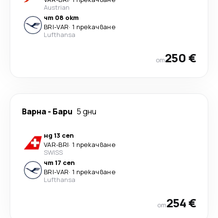
Austrian
чт 08 окт
BRI
-
VAR
·
1 прекачване
Lufthansa
250 €
от
Варна
-
Бари
5 дни
нд 13 сеп
VAR
-
BRI
·
1 прекачване
SWISS
чт 17 сеп
BRI
-
VAR
·
1 прекачване
Lufthansa
254 €
от