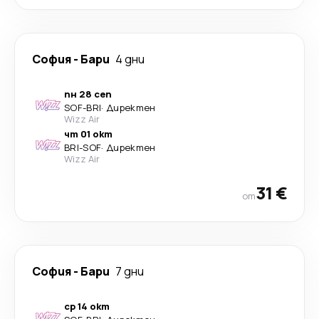
София
-
Бари
4 дни
пн 28 сеп
SOF
-
BRI
·
Директен
Wizz Air
чт 01 окт
BRI
-
SOF
·
Директен
Wizz Air
31 €
от
София
-
Бари
7 дни
ср 14 окт