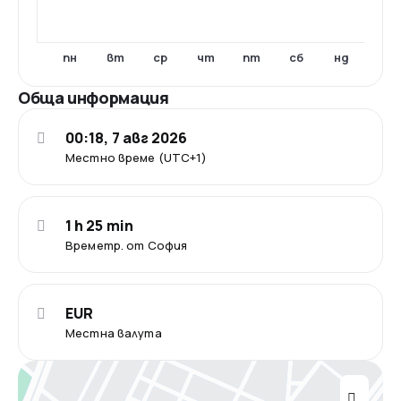
пн
вт
ср
чт
пт
сб
нд
Обща информация
00:18, 7 авг 2026
Местно време (UTC+1)
1 h 25 min
Времетр. от София
EUR
Местна валута