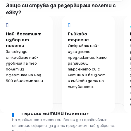
Защо си струва да резервираш полети с
eSky?
Най-богатият
Гъвкаво
избор от
търсене
полети
Откриваш най-
За секунди
изгодното
откриваме най-
предложение, като
удобния за теб
разшириш
полет из
търсенето си с
офертите на над
летища в близост
500 авиокомпании.
и гъвкави дати на
пътуването.
Търсиш евтини полети?
На правилното място си! Всеки ден сравняваме
стотици оферти, за да ти предложим най-добрите.