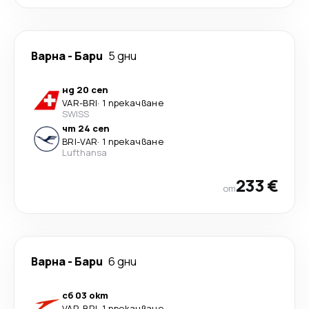
Варна
-
Бари
5 дни
нд 20 сеп
VAR
-
BRI
·
1 прекачване
SWISS
чт 24 сеп
BRI
-
VAR
·
1 прекачване
Lufthansa
233 €
от
Варна
-
Бари
6 дни
сб 03 окт
VAR
-
BRI
·
1 прекачване