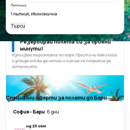
Пътници
Търси
Резервирай полета си за броени
минути!
Използвай търсачката по-горе. Просто ни кажи кога
и докъде искаш да летиш и ние ще се погрижим за
останалото.
Специални оферти за полети до Бари
София
-
Бари
6 дни
нд 25 окт