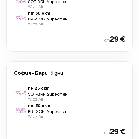
SOF
-
BRI
·
Директен
Wizz Air
пт 30 окт
BRI
-
SOF
·
Директен
Wizz Air
29 €
от
София
-
Бари
5 дни
пн 26 окт
SOF
-
BRI
·
Директен
Wizz Air
пт 30 окт
BRI
-
SOF
·
Директен
Wizz Air
29 €
от