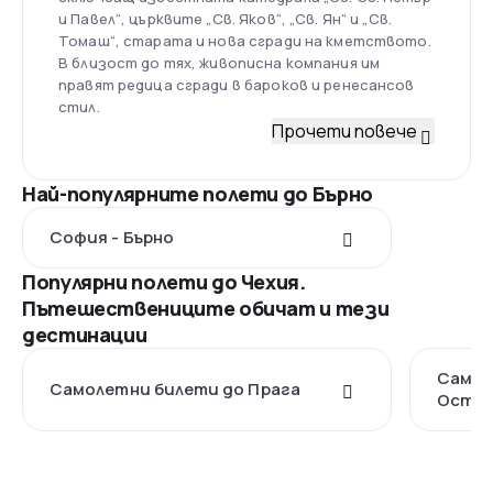
и Павел“, църквите „Св. Яков“, „Св. Ян“ и „Св.
Томаш“, старата и нова сгради на кметството.
В близост до тях, живописна компания им
правят редица сгради в бароков и ренесансов
стил.
Прочети повече
Най-популярните полети до Бърно
София - Бърно
Популярни полети до Чехия.
Пътешествениците обичат и тези
дестинации
Самол
Самолетни билети до Прага
Остра