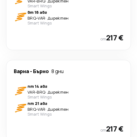
VAR
-
BRQ
·
Директен
Smart Wings
вт 18 авг
BRQ
-
VAR
·
Директен
Smart Wings
217 €
от
Варна
-
Бърно
8 дни
пт 14 авг
VAR
-
BRQ
·
Директен
Smart Wings
пт 21 авг
BRQ
-
VAR
·
Директен
Smart Wings
217 €
от