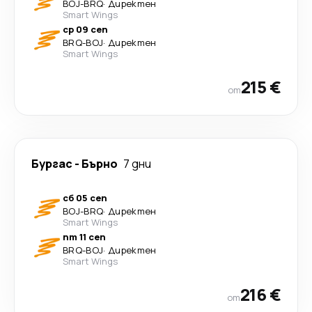
BOJ
-
BRQ
·
Директен
Smart Wings
ср 09 сеп
BRQ
-
BOJ
·
Директен
Smart Wings
215 €
от
Бургас
-
Бърно
7 дни
сб 05 сеп
BOJ
-
BRQ
·
Директен
Smart Wings
пт 11 сеп
BRQ
-
BOJ
·
Директен
Smart Wings
216 €
от