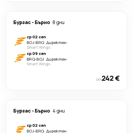
Бургас
-
Бърно
8 дни
ср 02 сеп
BOJ
-
BRQ
·
Директен
Smart Wings
ср 09 сеп
BRQ
-
BOJ
·
Директен
Smart Wings
242 €
от
Бургас
-
Бърно
4 дни
ср 02 сеп
BOJ
-
BRQ
·
Директен