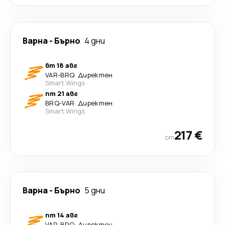
Варна
-
Бърно
4 дни
вт 18 авг
VAR
-
BRQ
·
Директен
Smart Wings
пт 21 авг
BRQ
-
VAR
·
Директен
Smart Wings
217 €
от
Варна
-
Бърно
5 дни
пт 14 авг
VAR
-
BRQ
·
Директен