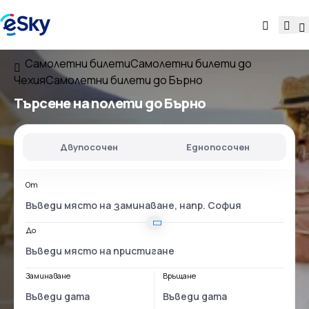
Самолетни билети
Самолетни билети до
Чехия
Самолетни билети до Бърно
Търсене на полети до Бърно
Двупосочен
Еднопосочен
От
До
Заминаване
Връщане