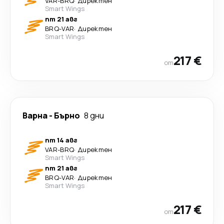
VAR
-
BRQ
·
Директен
Smart Wings
пт 21 авг
BRQ
-
VAR
·
Директен
Smart Wings
217 €
от
Варна
-
Бърно
8 дни
пт 14 авг
VAR
-
BRQ
·
Директен
Smart Wings
пт 21 авг
BRQ
-
VAR
·
Директен
Smart Wings
217 €
от