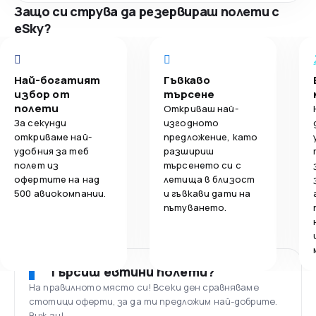
Защо си струва да резервираш полети с
eSky?
Най-богатият
Гъвкаво
избор от
търсене
полети
Откриваш най-
За секунди
изгодното
откриваме най-
предложение, като
удобния за теб
разшириш
полет из
търсенето си с
офертите на над
летища в близост
500 авиокомпании.
и гъвкави дати на
пътуването.
Търсиш евтини полети?
На правилното място си! Всеки ден сравняваме
стотици оферти, за да ти предложим най-добрите.
Виж ги!