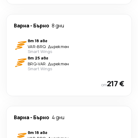
Варна
-
Бърно
8 дни
вт 18 авг
VAR
-
BRQ
·
Директен
Smart Wings
вт 25 авг
BRQ
-
VAR
·
Директен
Smart Wings
217 €
от
Варна
-
Бърно
4 дни
вт 18 авг