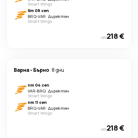
Smart Wings
вт 08 сеп
BRQ
-
VAR
·
Директен
Smart Wings
218 €
от
Варна
-
Бърно
8 дни
пт 04 сеп
VAR
-
BRQ
·
Директен
Smart Wings
пт 11 сеп
BRQ
-
VAR
·
Директен
Smart Wings
218 €
от