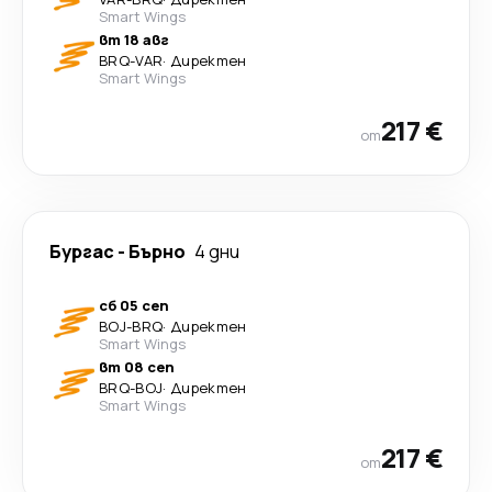
Smart Wings
вт 18 авг
BRQ
-
VAR
·
Директен
Smart Wings
217 €
от
Бургас
-
Бърно
4 дни
сб 05 сеп
BOJ
-
BRQ
·
Директен
Smart Wings
вт 08 сеп
BRQ
-
BOJ
·
Директен
Smart Wings
217 €
от