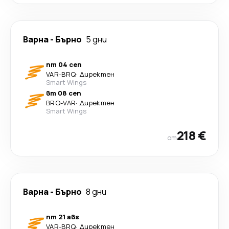
Варна
-
Бърно
5 дни
пт 04 сеп
VAR
-
BRQ
·
Директен
Smart Wings
вт 08 сеп
BRQ
-
VAR
·
Директен
Smart Wings
218 €
от
Варна
-
Бърно
8 дни
пт 21 авг
VAR
-
BRQ
·
Директен