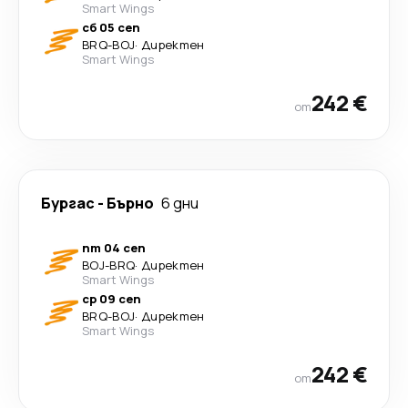
Smart Wings
сб 05 сеп
BRQ
-
BOJ
·
Директен
Smart Wings
242 €
от
Бургас
-
Бърно
6 дни
пт 04 сеп
BOJ
-
BRQ
·
Директен
Smart Wings
ср 09 сеп
BRQ
-
BOJ
·
Директен
Smart Wings
242 €
от