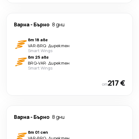
Варна
-
Бърно
8 дни
вт 18 авг
VAR
-
BRQ
·
Директен
Smart Wings
вт 25 авг
BRQ
-
VAR
·
Директен
Smart Wings
217 €
от
Варна
-
Бърно
8 дни
вт 01 сеп
VAR
-
BRQ
·
Директен