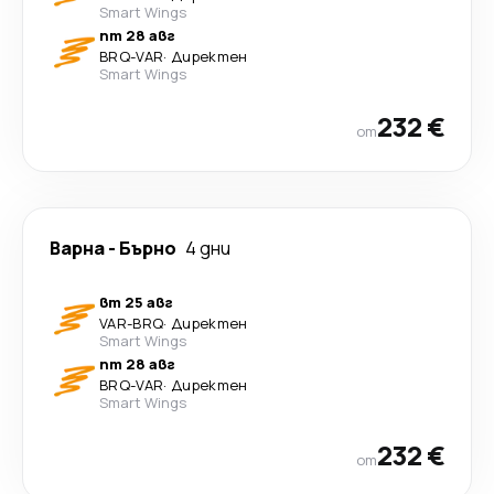
Smart Wings
пт 28 авг
BRQ
-
VAR
·
Директен
Smart Wings
232 €
от
Варна
-
Бърно
4 дни
вт 25 авг
VAR
-
BRQ
·
Директен
Smart Wings
пт 28 авг
BRQ
-
VAR
·
Директен
Smart Wings
232 €
от