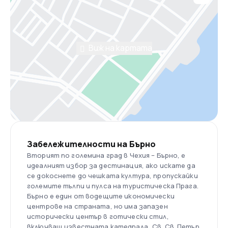
Виж на картата
Забележителности на Бърно
Вторият по големина град в Чехия – Бърно, е
идеалният избор за дестинация, ако искате да
се докоснете до чешката култура, пропускайки
големите тълпи и пулса на туристическа Прага.
Бърно е един от водещите икономически
центрове на страната, но има запазен
исторически център в готически стил,
включващ известната катедрала „Св. Св. Петър