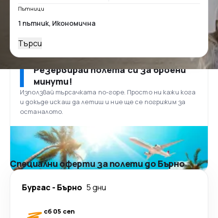
Пътници
Търси
Резервирай полета си за броени
минути!
Използвай търсачката по-горе. Просто ни кажи кога
и докъде искаш да летиш и ние ще се погрижим за
останалото.
Специални оферти за полети до Бърно
Бургас
-
Бърно
5 дни
сб 05 сеп