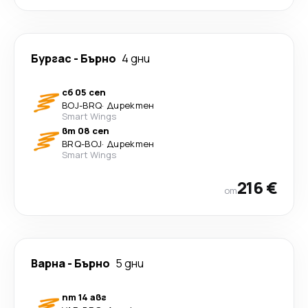
Бургас
-
Бърно
4 дни
сб 05 сеп
BOJ
-
BRQ
·
Директен
Smart Wings
вт 08 сеп
BRQ
-
BOJ
·
Директен
Smart Wings
216 €
от
Варна
-
Бърно
5 дни
пт 14 авг