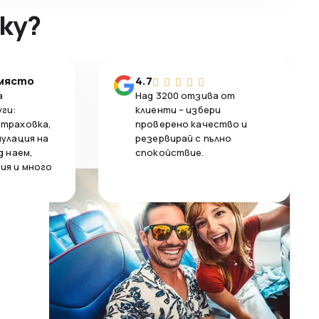
ky?
 място
4.7
а
Над 3200 отзива от
уги:
клиенти – избери
страховка,
проверено качество и
нулация на
резервирай с пълно
д наем,
спокойствие.
ия и много