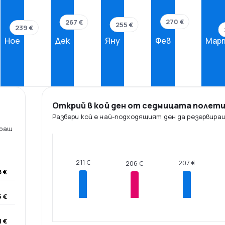
270 €
267 €
255 €
239 €
Ное
Дек
Яну
Фев
Мар
Открий в кой ден от седмицата полет
Разбери кой е най-подходящият ден да резервира
ираш
211 €
207 €
206 €
 €
 €
1 €