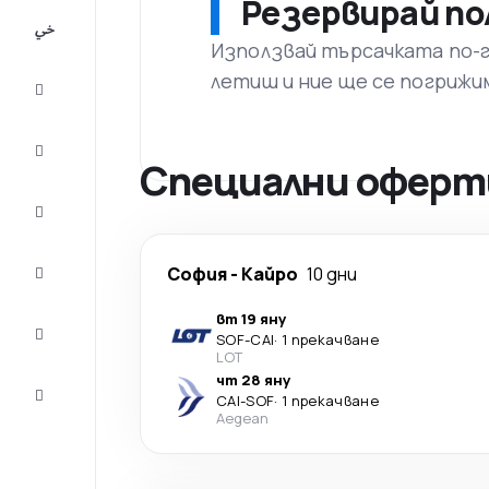
Резервирай по
All-
inclusive
Използвай търсачката по-го
летиш и ние ще се погрижи
City
Break
Настаняване
Специални оферти
Оферти
Завърши
София
-
Кайро
10 дни
пътуването
вт 19 яну
Съвети и
SOF
-
CAI
·
1 прекачване
вдъхновение
LOT
чт 28 яну
Обслужване
CAI
-
SOF
·
1 прекачване
на клиенти
Aegean