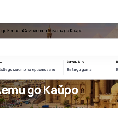
 до Египет
Самолетни билети до Кайро
До
Заминаване
В
лети до Кайро