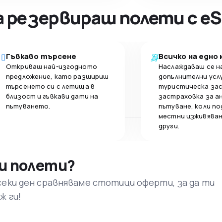
а резервираш полети с eS
Гъвкаво търсене
Всичко на едно
Откриваш най-изгодното
Наслаждаваш се н
предложение, като разшириш
допълнителни усл
търсенето си с летища в
туристическа за
близост и гъвкави дати на
застраховка за а
пътуването.
пътуване, коли по
местни изживяван
други.
и полети?
секи ден сравняваме стотици оферти, за да ти
ж ги!