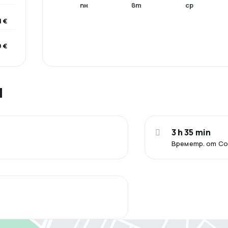
пн
вт
ср
1 €
 €
я
3 h 35 min
Времетр. от С