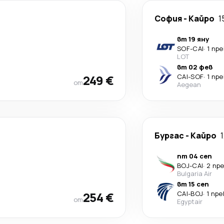
София
-
Кайро
1
вт 19 яну
SOF
-
CAI
·
1 пр
LOT
вт 02 фев
249 €
CAI
-
SOF
·
1 пр
от
Aegean
Бургас
-
Кайро
пт 04 сеп
BOJ
-
CAI
·
2 пр
Bulgaria Air
вт 15 сеп
254 €
CAI
-
BOJ
·
1 пр
от
Egyptair