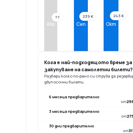
243 €
239 €
??
Авг
Сеп
Окт
Кога е най-подходящото време за
закупуване на самолетни билети?
Разбери колко по-рано си струва да резерв
двупосочни билети.
6 месеца предварително
от
298
3 месеца предварително
от
275
30 дни предварително
от
31