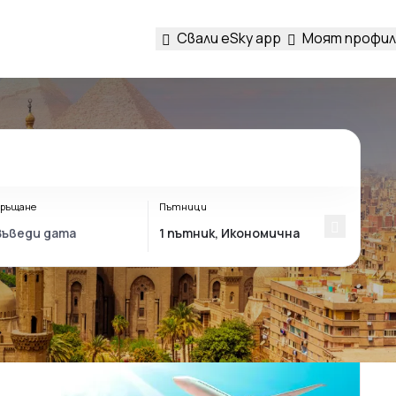
Свали eSky app
Моят профил
ръщане
Пътници