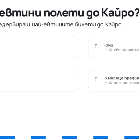
евтини полети до Кайро
 резервираш най-евтините билети до Кайро
Юни
Най-евтиният ме
3 месеца предв
Най-ниските цен