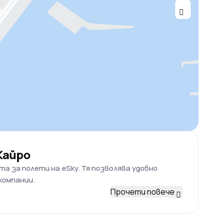
Кайро
а за полети на eSky. Тя позволява удобно
окомпании.
Прочети повече