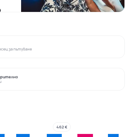
?
сец за пътуване
арително
и
462 €