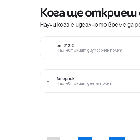
Кога ще откриеш 
Научи кога е идеалното време да
от 212 €
Най-евтиният двупосочен полет
вторник
Най-евтиният ден за полет