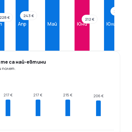
281 €
243 €
228 €
212 €
т
Апр
Май
Юни
Юли
ите са най-евтини
ш полет.
217 €
217 €
215 €
206 €