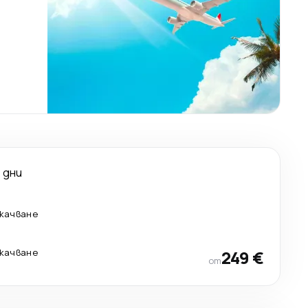
1 дни
екачване
екачване
249 €
от