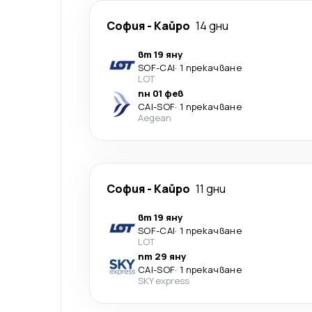
София
-
Кайро
14 дни
вт 19 яну
SOF
-
CAI
·
1 прекачване
LOT
пн 01 фев
CAI
-
SOF
·
1 прекачване
Aegean
София
-
Кайро
11 дни
вт 19 яну
SOF
-
CAI
·
1 прекачване
LOT
пт 29 яну
CAI
-
SOF
·
1 прекачване
SKY express