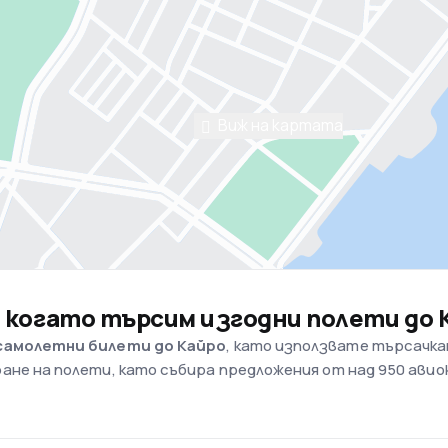
Виж на картата
, когато търсим изгодни полети до 
самолетни билети до Кайро
, като използвате търсачкат
ане на полети, като събира предложения от над 950 ави