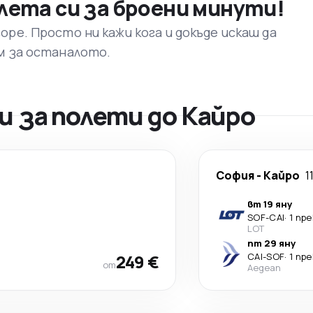
лета си за броени минути!
ре. Просто ни кажи кога и докъде искаш да
м за останалото.
 за полети до Кайро
София
-
Кайро
1
вт 19 яну
SOF
-
CAI
·
1 пр
LOT
пт 29 яну
249 €
CAI
-
SOF
·
1 пр
от
Aegean