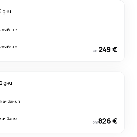
5 дни
екачване
екачване
249 €
от
12 дни
екачвания
екачване
826 €
от