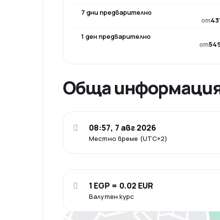
7 дни предварително
от
43
1 ден предварително
от
549
Обща информаци
08:57, 7 авг 2026
Местно време (UTC+2)
1 EGP = 0.02 EUR
Валутен курс