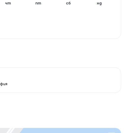
чт
пт
сб
нд
офия