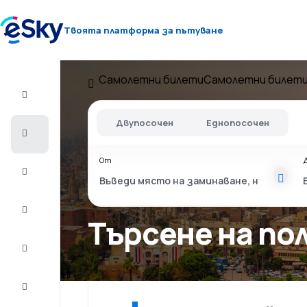
Твоята платформа за пътуване
Самолетни билети
Самолетни билети
Полет+Хотел
Двупосочен
Еднопосочен
Самолетни
билети
От
Почивки
Лято
2026
Търсене на по
Зима
2026/27
Last
minute