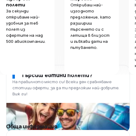
полети
Откриваш най-
За секунди
изгодното
откриваме най-
предложение, като
удобния за теб
разшириш
полет из
търсенето си с
офертите на над
летища в близост
500 авиокомпании.
и гъвкави дати на
пътуването.
Търсиш евтини полети?
На правилното място си! Всеки ден сравняваме
стотици оферти, за да ти предложим най-добрите.
Виж ги!
Обща информация