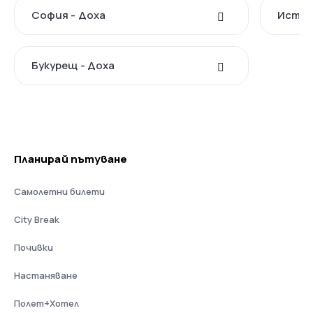
София - Доха
Истан
Букурещ - Доха
Планирай пътуване
Самолетни билети
City Break
Почивки
Настаняване
Полет+Хотел