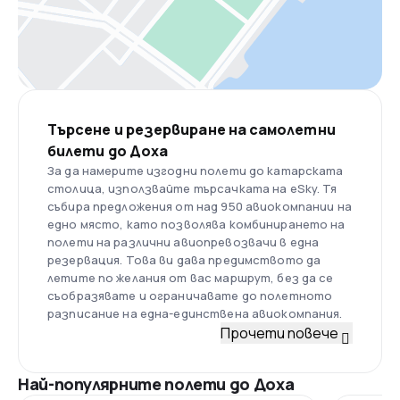
Търсене и резервиране на самолетни
билети до Доха
За да намерите изгодни полети до катарската
столица, използвайте търсачката на eSky. Тя
събира предложения от над 950 авиокомпании на
едно място, като позволява комбинирането на
полети на различни авиопревозвачи в една
резервация. Това ви дава предимството да
летите по желания от вас маршрут, без да се
съобразявате и ограничавате до полетното
разписание на една-единствена авиокомпания.
Прочети повече
Най-популярните полети до Доха