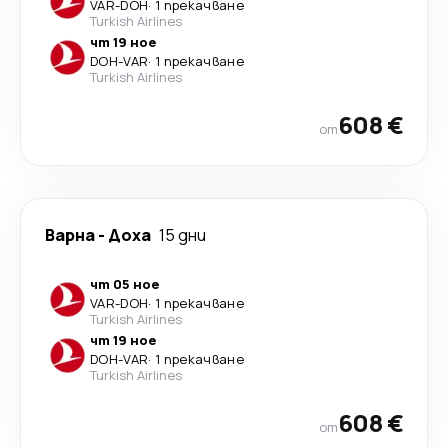
VAR
-
DOH
·
1 прекачване
Turkish Airlines
чт 19 ное
DOH
-
VAR
·
1 прекачване
Turkish Airlines
608 €
от
Варна
-
Доха
15 дни
чт 05 ное
VAR
-
DOH
·
1 прекачване
Turkish Airlines
чт 19 ное
DOH
-
VAR
·
1 прекачване
Turkish Airlines
608 €
от