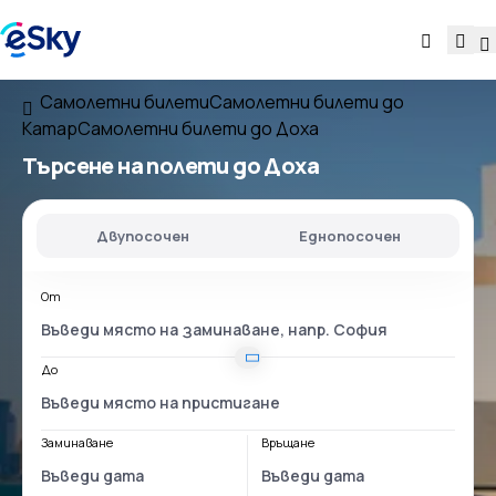
Самолетни билети
Самолетни билети до
Катар
Самолетни билети до Доха
Търсене на полети до Доха
Двупосочен
Еднопосочен
От
До
Заминаване
Връщане