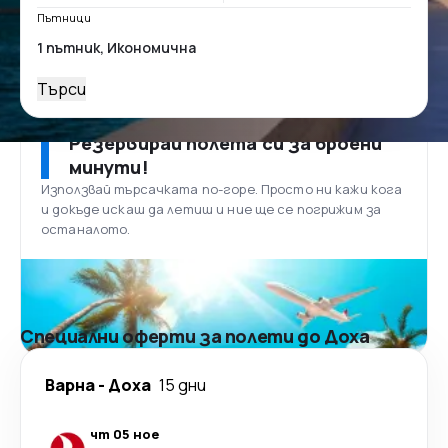
Пътници
Търси
Резервирай полета си за броени
минути!
Използвай търсачката по-горе. Просто ни кажи кога
и докъде искаш да летиш и ние ще се погрижим за
останалото.
Специални оферти за полети до Доха
Варна
-
Доха
15 дни
чт 05 ное