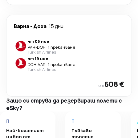
Варна
-
Доха
15 дни
чт 05 ное
VAR
-
DOH
·
1 прекачване
Turkish Airlines
чт 19 ное
DOH
-
VAR
·
1 прекачване
Turkish Airlines
608 €
от
Защо си струва да резервираш полети с
eSky?
Най-богатият
Гъвкаво
избор от
търсене