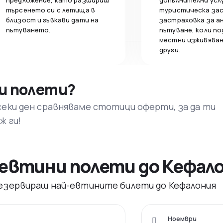
предложение, като разшириш
допълнителни усл
търсенето си с летища в
туристическа за
близост и гъвкави дати на
застраховка за а
пътуването.
пътуване, коли по
местни изживяван
други.
и полети?
секи ден сравняваме стотици оферти, за да ти
ж ги!
евтини полети до Кефал
 резервираш най-евтините билети до Кефалония
Ноември