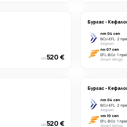
Бургас
-
Кефало
пт 04 сеп
BOJ
-
EFL
·
2 пр
Aegean
пн 07 сеп
520 €
EFL
-
BOJ
·
1 пр
от
Smart Wings
Бургас
-
Кефало
пт 04 сеп
BOJ
-
EFL
·
2 пр
Aegean
чт 10 сеп
520 €
EFL
-
BOJ
·
1 пр
от
Smart Wings