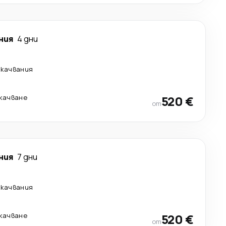
ния
4 дни
екачвания
екачване
520 €
от
ния
7 дни
екачвания
екачване
520 €
от