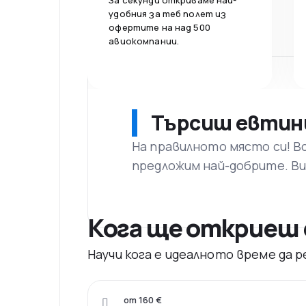
За секунди откриваме най-
удобния за теб полет из
офертите на над 500
авиокомпании.
Търсиш евтин
На правилното място си! В
предложим най-добрите. Ви
Кога ще откриеш 
Научи кога е идеалното време да
от 160 €