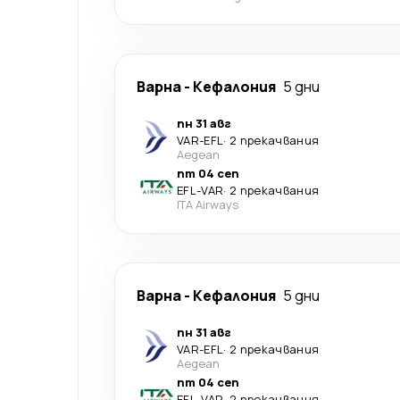
Варна
-
Кефалония
5 дни
пн 31 авг
VAR
-
EFL
·
2 прекачвания
Aegean
пт 04 сеп
EFL
-
VAR
·
2 прекачвания
ITA Airways
Варна
-
Кефалония
5 дни
пн 31 авг
VAR
-
EFL
·
2 прекачвания
Aegean
пт 04 сеп
EFL
-
VAR
·
2 прекачвания