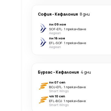
София
-
Кефалония
8 дни
пн 09 ное
SOF
-
EFL
·
1 прекачване
Aegean
пн 16 ное
EFL
-
SOF
·
1 прекачване
Aegean
Бургас
-
Кефалония
4 дни
пн 07 сеп
BOJ
-
EFL
·
1 прекачване
Smart Wings
чт 10 сеп
EFL
-
BOJ
·
1 прекачване
Smart Wings