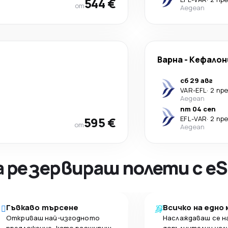
544 €
от
Aegean
Варна
-
Кефалон
сб 29 авг
VAR
-
EFL
·
2 пр
Aegean
пт 04 сеп
595 €
EFL
-
VAR
·
2 пр
от
Aegean
а резервираш полети с eS
Гъвкаво търсене
Всичко на едно
Откриваш най-изгодното
Наслаждаваш се н