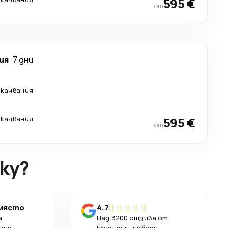
595 €
от
ия
7 дни
екачвания
екачвания
595 €
от
ky?
 място
4.7
а
Над 3200 отзива от