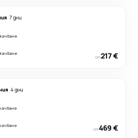
ния
7 дни
екачване
екачване
217 €
от
ния
4 дни
екачване
екачване
469 €
от