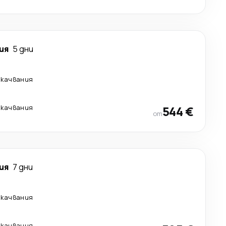
ия
5 дни
екачвания
екачвания
544 €
от
ия
7 дни
екачвания
екачвания