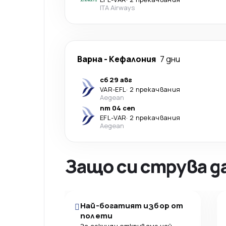
ITA Airways
Варна
-
Кефалония
7 дни
сб 29 авг
VAR
-
EFL
·
2 прекачвания
Aegean
пт 04 сеп
EFL
-
VAR
·
2 прекачвания
Aegean
Защо си струва д
Най-богатият избор от
полети