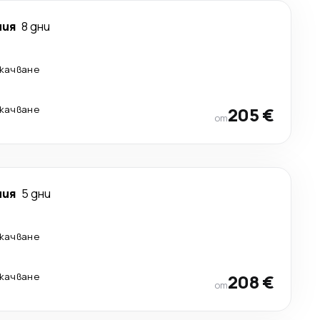
ния
8 дни
екачване
екачване
205 €
от
ния
5 дни
екачване
екачване
208 €
от