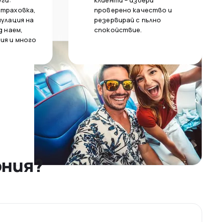
уги:
клиенти – избери
страховка,
проверено качество и
нулация на
резервирай с пълно
д наем,
спокойствие.
ия и много
ония?