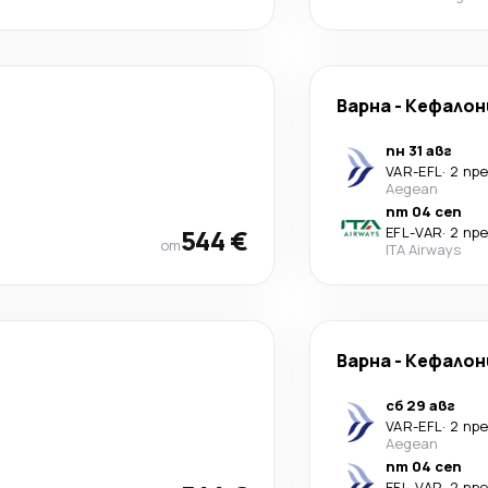
Варна
-
Кефалон
пн 31 авг
VAR
-
EFL
·
2 пр
Aegean
пт 04 сеп
544 €
EFL
-
VAR
·
2 пр
от
ITA Airways
Варна
-
Кефалон
сб 29 авг
VAR
-
EFL
·
2 пр
Aegean
пт 04 сеп
EFL
-
VAR
·
2 пр