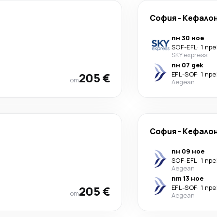
София
-
Кефало
пн 30 ное
SOF
-
EFL
·
1 пр
SKY express
пн 07 дек
205 €
EFL
-
SOF
·
1 пр
от
Aegean
София
-
Кефало
пн 09 ное
SOF
-
EFL
·
1 пр
Aegean
пт 13 ное
205 €
EFL
-
SOF
·
1 пр
от
Aegean