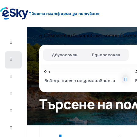
Твоята платформа за пътуване
Самолетни билети
Самолетни билети
Полет+Хотел
Двупосочен
Еднопосочен
Самолетни
билети
От
Почивки
Лято
2026
Търсене на по
Зима
2026/27
Last
minute