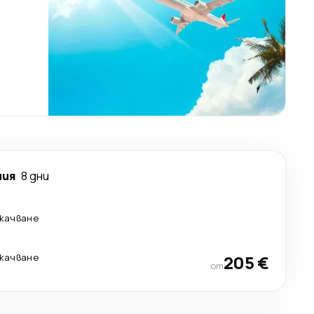
я
ния
8 дни
екачване
екачване
205 €
от