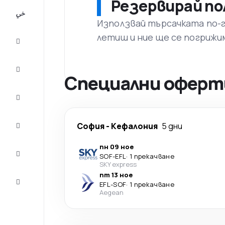
Резервирай по
All-
inclusive
Използвай търсачката по-го
летиш и ние ще се погрижи
City
Break
Настаняване
Специални оферти
Оферти
Завърши
София
-
Кефалония
5 дни
пътуването
пн 09 ное
Съвети и
SOF
-
EFL
·
1 прекачване
вдъхновение
SKY express
пт 13 ное
Обслужване
EFL
-
SOF
·
1 прекачване
на клиенти
Aegean