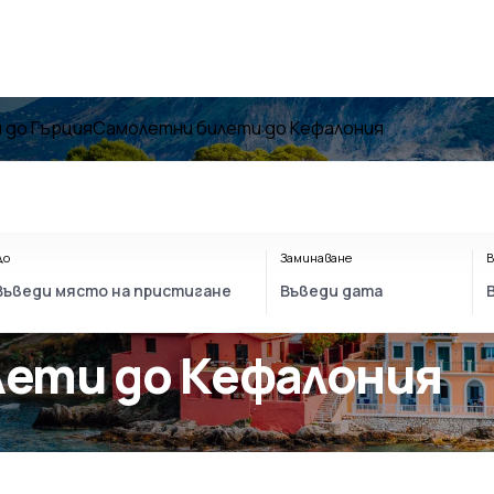
 до Гърция
Самолетни билети до Кефалония
До
Заминаване
В
лети до Кефалония