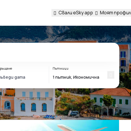
Свали eSky app
Моят профил
ръщане
Пътници