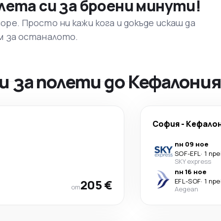
лета си за броени минути!
ре. Просто ни кажи кога и докъде искаш да
м за останалото.
 за полети до Кефалони
София
-
Кефало
пн 09 ное
SOF
-
EFL
·
1 пр
SKY express
пн 16 ное
205 €
EFL
-
SOF
·
1 пр
от
Aegean