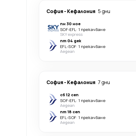
София
-
Кефалония
5 дни
пн 30 ное
SOF
-
EFL
·
1 прекачване
SKY express
пт 04 дек
EFL
-
SOF
·
1 прекачване
Aegean
София
-
Кефалония
7 дни
сб 12 сеп
SOF
-
EFL
·
1 прекачване
Aegean
пт 18 сеп
EFL
-
SOF
·
1 прекачване
Aegean