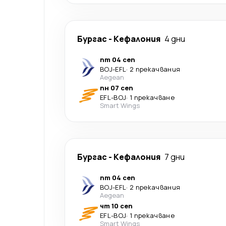
Бургас
-
Кефалония
4 дни
пт 04 сеп
BOJ
-
EFL
·
2 прекачвания
Aegean
пн 07 сеп
EFL
-
BOJ
·
1 прекачване
Smart Wings
Бургас
-
Кефалония
7 дни
пт 04 сеп
BOJ
-
EFL
·
2 прекачвания
Aegean
чт 10 сеп
EFL
-
BOJ
·
1 прекачване
Smart Wings