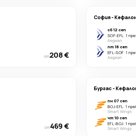
София
-
Кефало
сб 12 сеп
SOF
-
EFL
·
1 пр
Aegean
пт 18 сеп
208 €
EFL
-
SOF
·
1 пр
от
Aegean
Бургас
-
Кефало
пн 07 сеп
BOJ
-
EFL
·
1 пр
Smart Wings
чт 10 сеп
469 €
EFL
-
BOJ
·
1 пр
от
Smart Wings