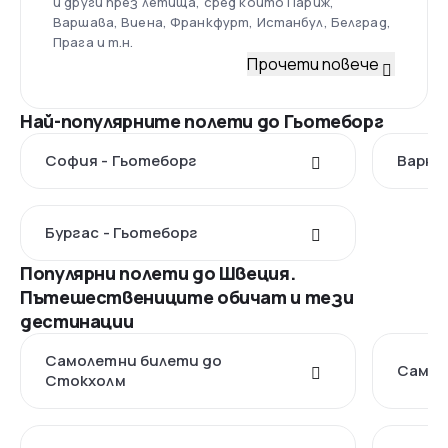
и други през летища, сред които Париж,
Варшава, Виена, Франкфурт, Истанбул, Белград,
Прага и т.н.
Прочети повече
Най-популярните полети до Гьотеборг
София - Гьотеборг
Варна
Бургас - Гьотеборг
Популярни полети до Швеция.
Пътешествениците обичат и тези
дестинации
Самолетни билети до
Самол
Стoкхолм