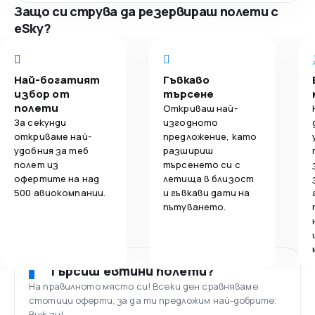
Защо си струва да резервираш полети с
eSky?
Най-богатият
Гъвкаво
избор от
търсене
полети
Откриваш най-
За секунди
изгодното
откриваме най-
предложение, като
удобния за теб
разшириш
полет из
търсенето си с
офертите на над
летища в близост
500 авиокомпании.
и гъвкави дати на
пътуването.
Търсиш евтини полети?
На правилното място си! Всеки ден сравняваме
стотици оферти, за да ти предложим най-добрите.
Виж ги!