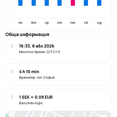
пн
вт
ср
чт
пт
сб
нд
Обща информация
16:33, 8 авг 2026
Местно време (UTC+1)
4 h 10 min
Времетр. от София
1 SEK = 0.09 EUR
Валутен курс