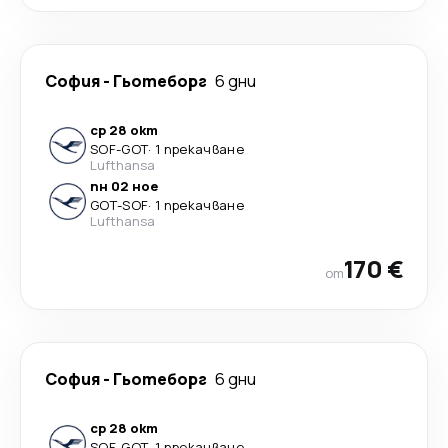
София
-
Гьотеборг
6 дни
ср 28 окт
SOF
-
GOT
·
1 прекачване
Lufthansa
пн 02 ное
GOT
-
SOF
·
1 прекачване
Lufthansa
170 €
от
София
-
Гьотеборг
6 дни
ср 28 окт
SOF
-
GOT
·
1 прекачване