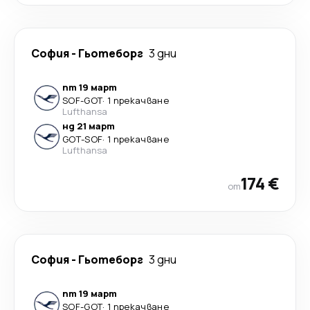
София
-
Гьотеборг
3 дни
пт 19 март
SOF
-
GOT
·
1 прекачване
Lufthansa
нд 21 март
GOT
-
SOF
·
1 прекачване
Lufthansa
174 €
от
София
-
Гьотеборг
3 дни
пт 19 март
SOF
-
GOT
·
1 прекачване