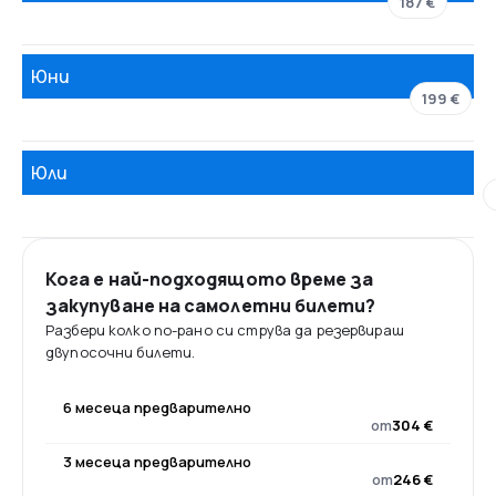
187 €
Юни
199 €
Юли
Кога е най-подходящото време за
закупуване на самолетни билети?
Разбери колко по-рано си струва да резервираш
двупосочни билети.
6 месеца предварително
от
304 €
3 месеца предварително
от
246 €