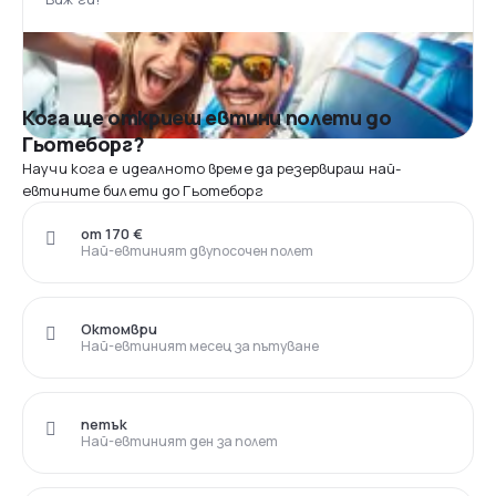
Кога ще откриеш евтини полети до
Гьотеборг?
Научи кога е идеалното време да резервираш най-
евтините билети до Гьотеборг
от 170 €
Най-евтиният двупосочен полет
Октомври
Най-евтиният месец за пътуване
петък
Най-евтиният ден за полет