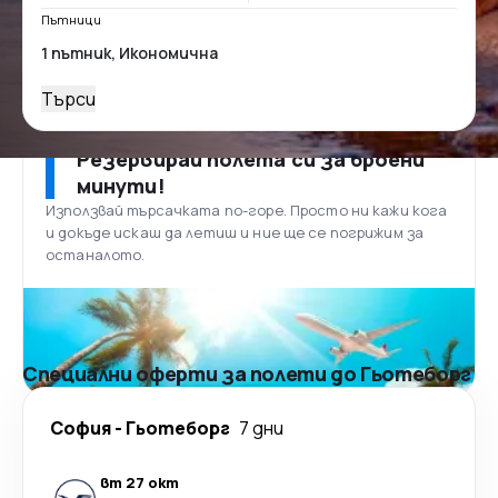
Пътници
Търси
Резервирай полета си за броени
минути!
Използвай търсачката по-горе. Просто ни кажи кога
и докъде искаш да летиш и ние ще се погрижим за
останалото.
Специални оферти за полети до Гьотеборг
София
-
Гьотеборг
7 дни
вт 27 окт