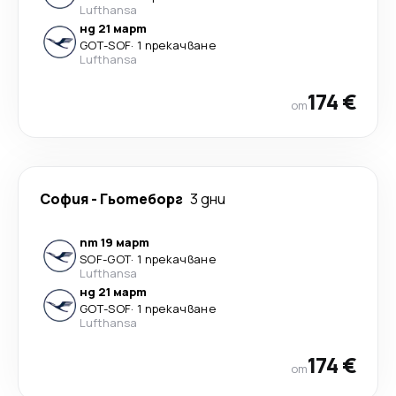
Lufthansa
нд 21 март
GOT
-
SOF
·
1 прекачване
Lufthansa
174 €
от
София
-
Гьотеборг
3 дни
пт 19 март
SOF
-
GOT
·
1 прекачване
Lufthansa
нд 21 март
GOT
-
SOF
·
1 прекачване
Lufthansa
174 €
от