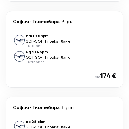
София
-
Гьотеборг
3 дни
пт 19 март
SOF
-
GOT
·
1 прекачване
Lufthansa
нд 21 март
GOT
-
SOF
·
1 прекачване
Lufthansa
174 €
от
София
-
Гьотеборг
6 дни
ср 28 окт
SOF
-
GOT
·
1 прекачване