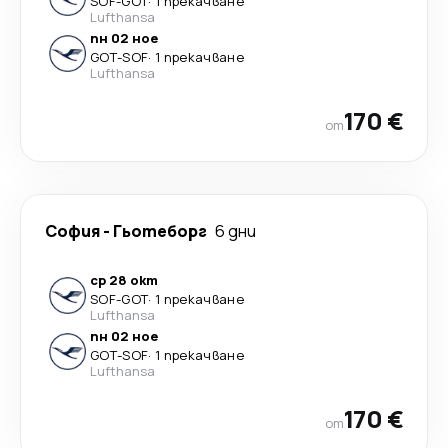
SOF
-
GOT
·
1 прекачване
Lufthansa
пн 02 ное
GOT
-
SOF
·
1 прекачване
Lufthansa
170 €
от
София
-
Гьотеборг
6 дни
ср 28 окт
SOF
-
GOT
·
1 прекачване
Lufthansa
пн 02 ное
GOT
-
SOF
·
1 прекачване
Lufthansa
170 €
от