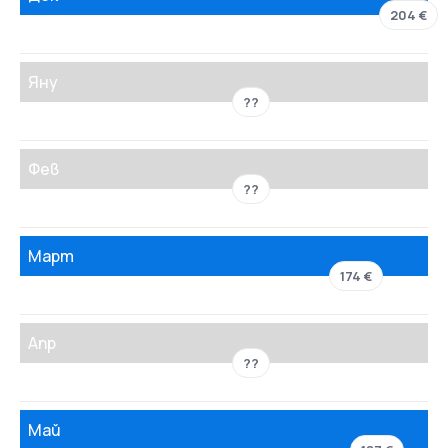
204 €
Яну
??
Фев
??
Март
174 €
Апр
??
Май