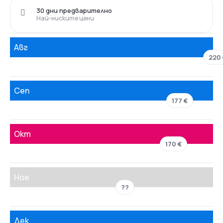
30 дни предварително
Най-ниските цени
Авг
220 
Сеп
177 €
Окт
170 €
Ное
??
Дек