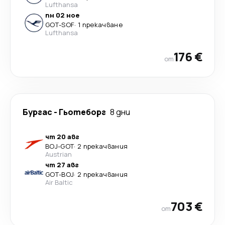
Lufthansa
пн 02 ное
GOT
-
SOF
·
1 прекачване
Lufthansa
176 €
от
Бургас
-
Гьотеборг
8 дни
чт 20 авг
BOJ
-
GOT
·
2 прекачвания
Austrian
чт 27 авг
GOT
-
BOJ
·
2 прекачвания
Air Baltic
703 €
от