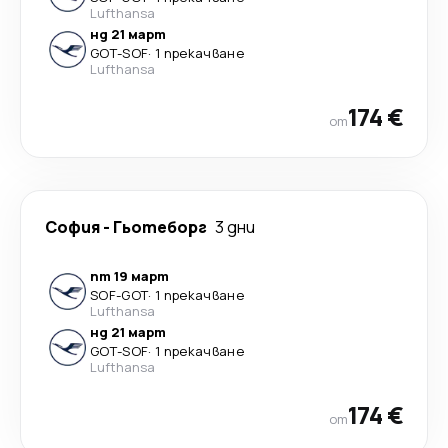
Lufthansa
нд 21 март
GOT
-
SOF
·
1 прекачване
Lufthansa
174 €
от
София
-
Гьотеборг
3 дни
пт 19 март
SOF
-
GOT
·
1 прекачване
Lufthansa
нд 21 март
GOT
-
SOF
·
1 прекачване
Lufthansa
174 €
от