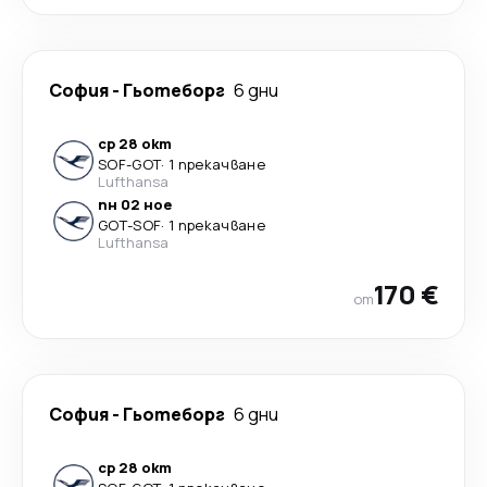
София
-
Гьотеборг
6 дни
ср 28 окт
SOF
-
GOT
·
1 прекачване
Lufthansa
пн 02 ное
GOT
-
SOF
·
1 прекачване
Lufthansa
170 €
от
София
-
Гьотеборг
6 дни
ср 28 окт