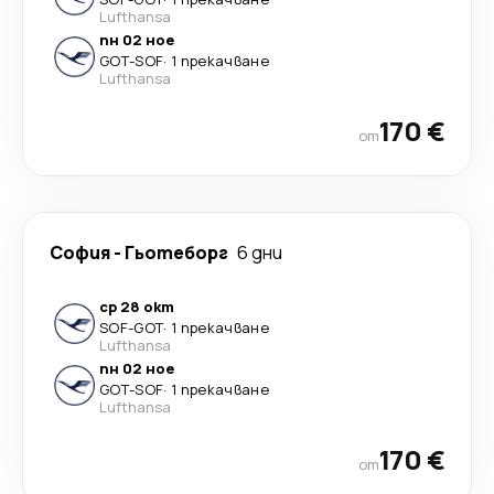
Lufthansa
пн 02 ное
GOT
-
SOF
·
1 прекачване
Lufthansa
170 €
от
София
-
Гьотеборг
6 дни
ср 28 окт
SOF
-
GOT
·
1 прекачване
Lufthansa
пн 02 ное
GOT
-
SOF
·
1 прекачване
Lufthansa
170 €
от