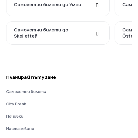
Самолетни билети до Умео
Самол
Самолетни билети до
Самол
Skellefteå
Öster
Планирай пътуване
Самолетни билети
City Break
Почивки
Настаняване