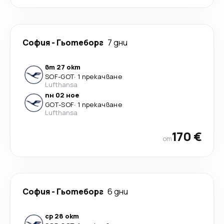
София
-
Гьотеборг
7 дни
вт 27 окт
SOF
-
GOT
·
1 прекачване
Lufthansa
пн 02 ное
GOT
-
SOF
·
1 прекачване
Lufthansa
170 €
от
София
-
Гьотеборг
6 дни
ср 28 окт