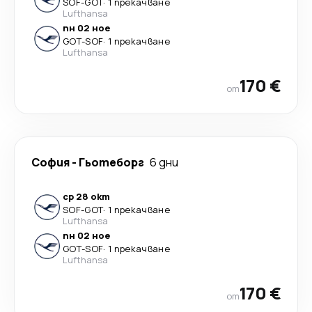
SOF
-
GOT
·
1 прекачване
Lufthansa
пн 02 ное
GOT
-
SOF
·
1 прекачване
Lufthansa
170 €
от
София
-
Гьотеборг
6 дни
ср 28 окт
SOF
-
GOT
·
1 прекачване
Lufthansa
пн 02 ное
GOT
-
SOF
·
1 прекачване
Lufthansa
170 €
от