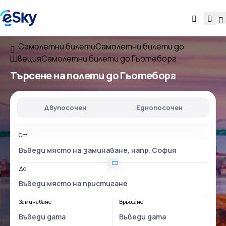
Самолетни билети
Самолетни билети до
Швеция
Самолетни билети до Гьотеборг
Търсене на полети до Гьотеборг
Двупосочен
Еднопосочен
От
До
Заминаване
Връщане