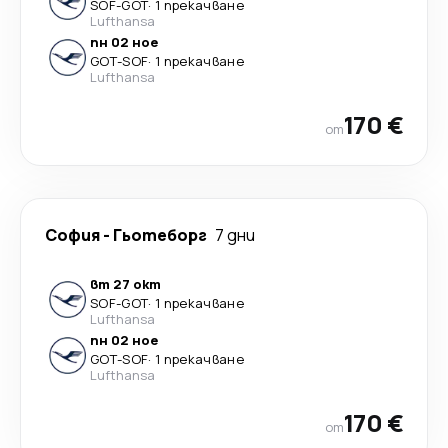
SOF
-
GOT
·
1 прекачване
Lufthansa
пн 02 ное
GOT
-
SOF
·
1 прекачване
Lufthansa
170 €
от
София
-
Гьотеборг
7 дни
вт 27 окт
SOF
-
GOT
·
1 прекачване
Lufthansa
пн 02 ное
GOT
-
SOF
·
1 прекачване
Lufthansa
170 €
от