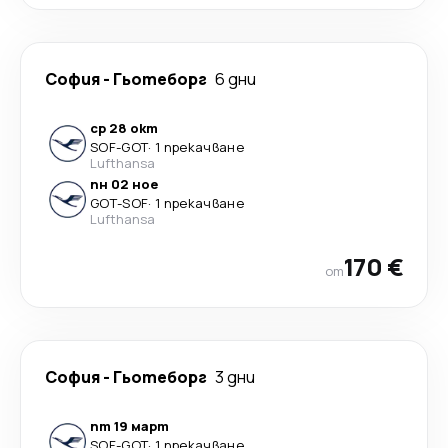
София
-
Гьотеборг
6 дни
ср 28 окт
SOF
-
GOT
·
1 прекачване
Lufthansa
пн 02 ное
GOT
-
SOF
·
1 прекачване
Lufthansa
170 €
от
София
-
Гьотеборг
3 дни
пт 19 март
SOF
-
GOT
·
1 прекачване