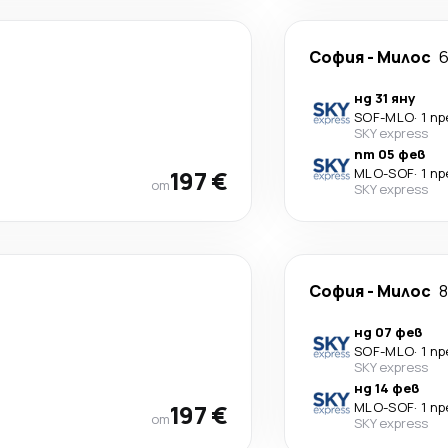
София
-
Милос
6
нд 31 яну
SOF
-
MLO
·
1 п
SKY express
пт 05 фев
197 €
MLO
-
SOF
·
1 п
от
SKY express
София
-
Милос
8
нд 07 фев
SOF
-
MLO
·
1 п
SKY express
нд 14 фев
197 €
MLO
-
SOF
·
1 п
от
SKY express