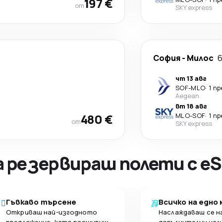
197 €
от
SKY express
София
-
Милос
6
чт 13 авг
SOF
-
MLO
·
1 п
Aegean
вт 18 авг
480 €
MLO
-
SOF
·
1 п
от
SKY express
а резервираш полети с eS
Гъвкаво търсене
Всичко на едно
Откриваш най-изгодното
Наслаждаваш се н