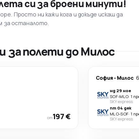
лета си за броени минути!
ре. Просто ни кажи кога и докъде искаш да
м за останалото.
 за полети до Милос
София
-
Милос
6
нд 29 ное
SOF
-
MLO
·
1 п
SKY express
пт 04 дек
197 €
MLO
-
SOF
·
1 п
от
SKY express