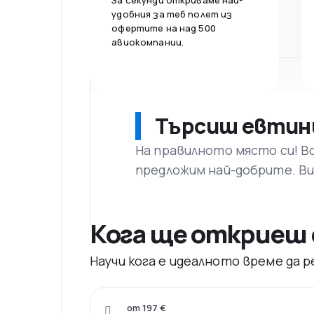
За секунди откриваме най-
удобния за теб полет из
офертите на над 500
авиокомпании.
Търсиш евтин
На правилното място си! В
предложим най-добрите. Ви
Кога ще откриеш 
Научи кога е идеалното време да
от 197 €