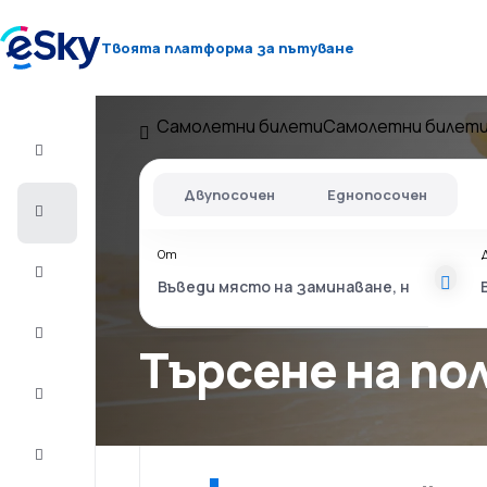
Твоята платформа за пътуване
Самолетни билети
Самолетни билети
Полет+Хотел
Двупосочен
Еднопосочен
Самолетни
билети
От
Почивки
Лято
2026
Търсене на по
Зима
2026/27
Last
minute