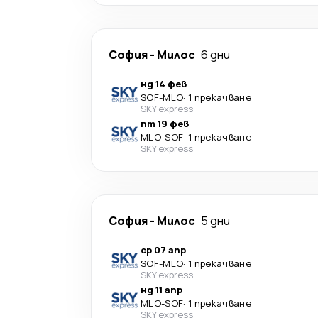
София
-
Милос
6 дни
нд 14 фев
SOF
-
MLO
·
1 прекачване
SKY express
пт 19 фев
MLO
-
SOF
·
1 прекачване
SKY express
София
-
Милос
5 дни
ср 07 апр
SOF
-
MLO
·
1 прекачване
SKY express
нд 11 апр
MLO
-
SOF
·
1 прекачване
SKY express