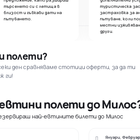
предложение, като разшириш
допълнителни усл
търсенето си с летища в
туристическа за
близост и гъвкави дати на
застраховка за а
пътуването.
пътуване, коли по
местни изживяван
други.
и полети?
секи ден сравняваме стотици оферти, за да ти
ж ги!
евтини полети до Милос
 резервираш най-евтините билети до Милос
Януари, Февруар