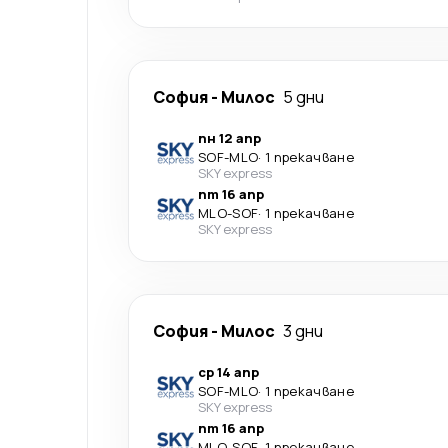
София
-
Милос
5 дни
пн 12 апр
SOF
-
MLO
·
1 прекачване
SKY express
пт 16 апр
MLO
-
SOF
·
1 прекачване
SKY express
София
-
Милос
3 дни
ср 14 апр
SOF
-
MLO
·
1 прекачване
SKY express
пт 16 апр
MLO
-
SOF
·
1 прекачване