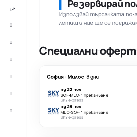
Резервирай по
All-
inclusive
Използвай търсачката по-го
летиш и ние ще се погрижи
City
Break
Настаняване
Специални оферти
Оферти
Завърши
София
-
Милос
8 дни
пътуването
нд 22 ное
Съвети и
SOF
-
MLO
·
1 прекачване
вдъхновение
SKY express
нд 29 ное
Обслужване
MLO
-
SOF
·
1 прекачване
на клиенти
SKY express