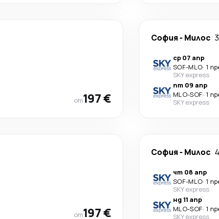
София
-
Милос
3
ср 07 апр
SOF
-
MLO
·
1 п
SKY express
пт 09 апр
197 €
MLO
-
SOF
·
1 п
от
SKY express
София
-
Милос
4
чт 08 апр
SOF
-
MLO
·
1 п
SKY express
нд 11 апр
197 €
MLO
-
SOF
·
1 п
от
SKY express