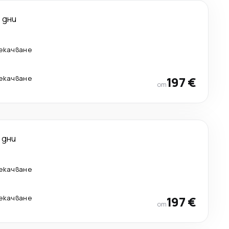
 дни
рекачване
рекачване
197 €
от
 дни
рекачване
рекачване
197 €
от