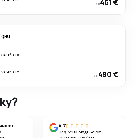
461 €
от
 дни
рекачване
рекачване
480 €
от
ky?
 място
4.7
а
Над 3200 отзива от