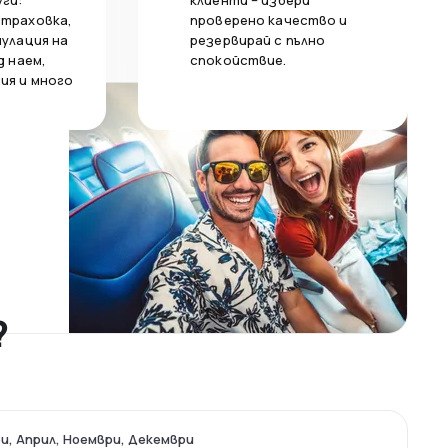
уги:
клиенти – избери
страховка,
проверено качество и
нулация на
резервирай с пълно
д наем,
спокойствие.
ия и много
?
и, Април, Ноември, Декември