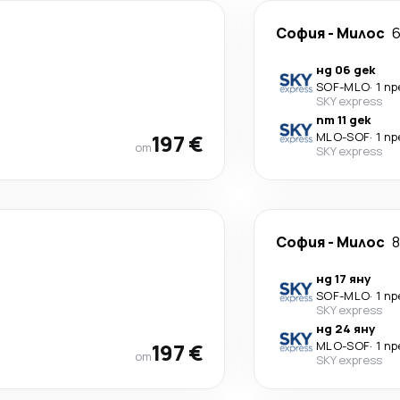
София
-
Милос
6
нд 06 дек
SOF
-
MLO
·
1 п
SKY express
пт 11 дек
197 €
MLO
-
SOF
·
1 п
от
SKY express
София
-
Милос
8
нд 17 яну
SOF
-
MLO
·
1 п
SKY express
нд 24 яну
197 €
MLO
-
SOF
·
1 п
от
SKY express