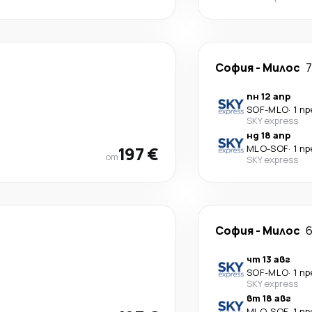
София
-
Милос
7
пн 12 апр
SOF
-
MLO
·
1 п
SKY express
нд 18 апр
197 €
MLO
-
SOF
·
1 п
от
SKY express
София
-
Милос
6
чт 13 авг
SOF
-
MLO
·
1 п
SKY express
вт 18 авг
MLO
-
SOF
·
1 п