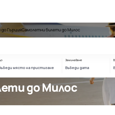
 до Гърция
Самолетни билети до Милос
До
Заминаване
В
лети до Милос