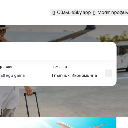
Свали eSky app
Моят профил
ръщане
Пътници