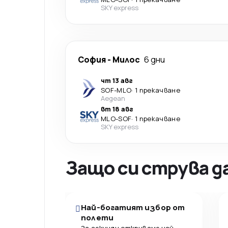
SKY express
София
-
Милос
6 дни
чт 13 авг
SOF
-
MLO
·
1 прекачване
Aegean
вт 18 авг
MLO
-
SOF
·
1 прекачване
SKY express
Защо си струва д
Най-богатият избор от
полети