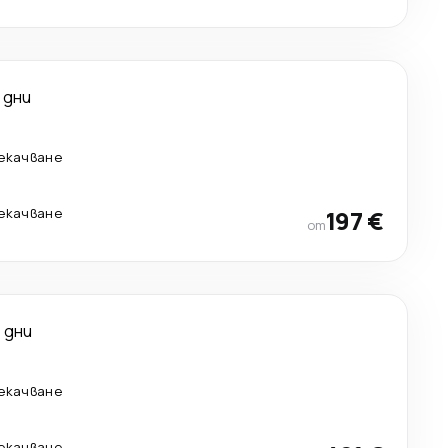
 дни
рекачване
рекачване
197 €
от
 дни
рекачване
рекачване