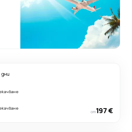
 дни
рекачване
рекачване
197 €
от