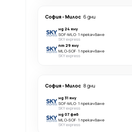
София
-
Милос
6 дни
нд 24 яну
SOF
-
MLO
·
1 прекачване
SKY express
пт 29 яну
MLO
-
SOF
·
1 прекачване
SKY express
София
-
Милос
8 дни
нд 31 яну
SOF
-
MLO
·
1 прекачване
SKY express
нд 07 фев
MLO
-
SOF
·
1 прекачване
SKY express