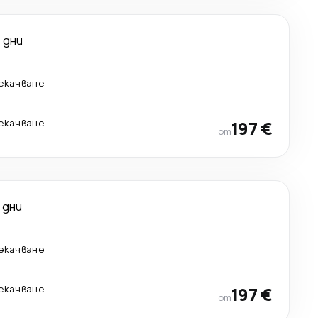
 дни
рекачване
рекачване
197 €
от
 дни
рекачване
рекачване
197 €
от