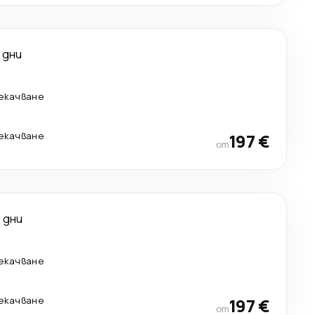
 дни
рекачване
рекачване
197 €
от
 дни
рекачване
рекачване
197 €
от