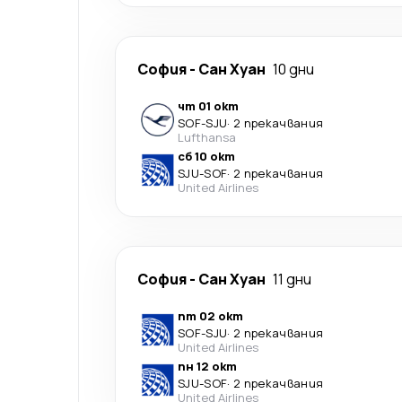
София
-
Сан Хуан
10 дни
чт 01 окт
SOF
-
SJU
·
2 прекачвания
Lufthansa
сб 10 окт
SJU
-
SOF
·
2 прекачвания
United Airlines
София
-
Сан Хуан
11 дни
пт 02 окт
SOF
-
SJU
·
2 прекачвания
United Airlines
пн 12 окт
SJU
-
SOF
·
2 прекачвания
United Airlines