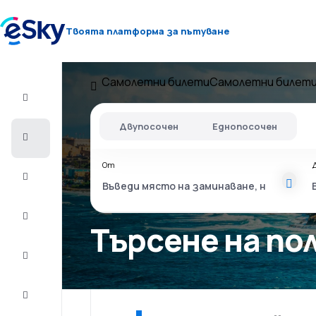
Твоята платформа за пътуване
Самолетни билети
Самолетни билети
Полет+Хотел
Двупосочен
Еднопосочен
Самолетни
билети
От
Почивки
Лято
2026
Търсене на по
Зима
2026/27
Last
minute