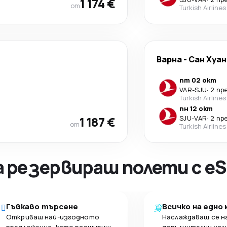
1 174 €
от
Turkish Airlines
Варна
-
Сан Хуан
пт 02 окт
VAR
-
SJU
·
2 пр
Turkish Airlines
пн 12 окт
1 187 €
SJU
-
VAR
·
2 пр
от
Turkish Airlines
а резервираш полети с eS
Гъвкаво търсене
Всичко на едно
Откриваш най-изгодното
Наслаждаваш се н