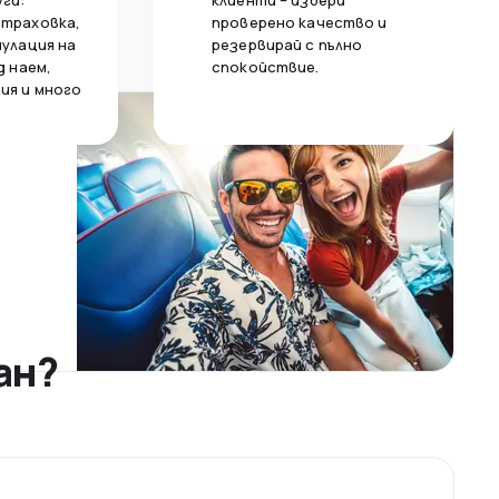
уги:
клиенти – избери
страховка,
проверено качество и
нулация на
резервирай с пълно
д наем,
спокойствие.
ия и много
ан?