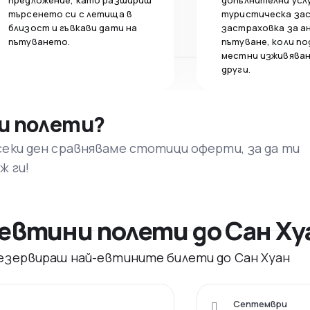
предложение, като разшириш
допълнителни усл
търсенето си с летища в
туристическа за
близост и гъвкави дати на
застраховка за а
пътуването.
пътуване, коли по
местни изживяван
други.
и полети?
секи ден сравняваме стотици оферти, за да ти
ж ги!
евтини полети до Сан Ху
резервираш най-евтините билети до Сан Хуан
Септември