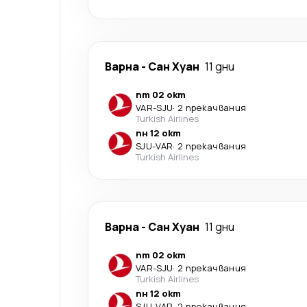
Варна
-
Сан Хуан
11 дни
пт 02 окт
VAR
-
SJU
·
2 прекачвания
Turkish Airlines
пн 12 окт
SJU
-
VAR
·
2 прекачвания
Turkish Airlines
Варна
-
Сан Хуан
11 дни
пт 02 окт
VAR
-
SJU
·
2 прекачвания
Turkish Airlines
пн 12 окт
SJU
-
VAR
·
2 прекачвания