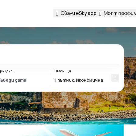
Свали eSky app
Моят профил
ръщане
Пътници