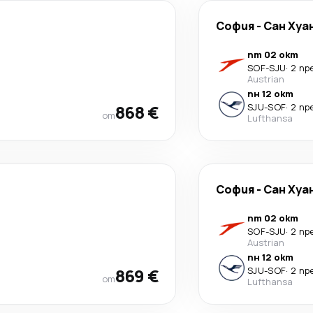
София
-
Сан Хуа
пт 02 окт
SOF
-
SJU
·
2 пр
Austrian
пн 12 окт
868 €
SJU
-
SOF
·
2 пр
от
Lufthansa
София
-
Сан Хуа
пт 02 окт
SOF
-
SJU
·
2 пр
Austrian
пн 12 окт
869 €
SJU
-
SOF
·
2 пр
от
Lufthansa