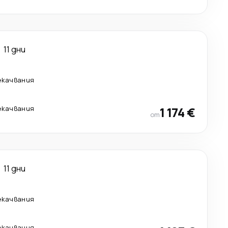
11 дни
екачвания
екачвания
1 174 €
от
11 дни
екачвания
екачвания