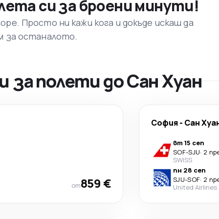
лета си за броени минути!
ре. Просто ни кажи кога и докъде искаш да
м за останалото.
 за полети до Сан Хуан
София
-
Сан Хуа
вт 15 сеп
SOF
-
SJU
·
2 пр
SWISS
пн 28 сеп
859 €
SJU
-
SOF
·
2 пр
от
United Airlines