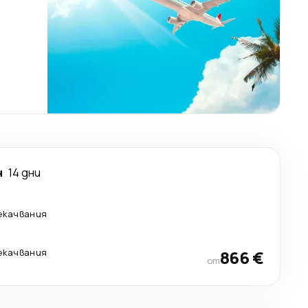
н
14 дни
екачвания
екачвания
866 €
от