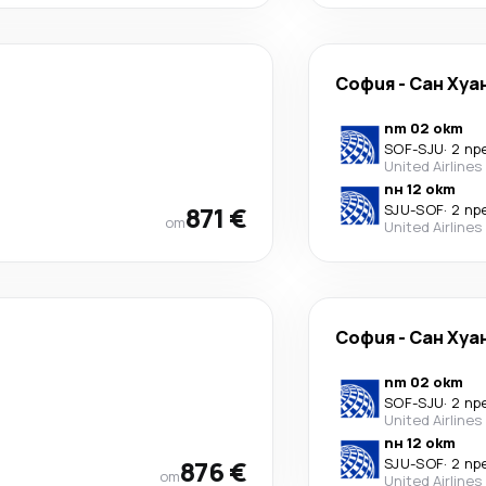
София
-
Сан Хуа
пт 02 окт
SOF
-
SJU
·
2 пр
United Airlines
пн 12 окт
871 €
SJU
-
SOF
·
2 пр
от
United Airlines
София
-
Сан Хуа
пт 02 окт
SOF
-
SJU
·
2 пр
United Airlines
пн 12 окт
876 €
SJU
-
SOF
·
2 пр
от
United Airlines