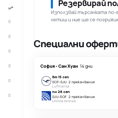
Резервирай по
All-
inclusive
Използвай търсачката по-го
летиш и ние ще се погрижи
City
Break
Настаняване
Специални оферти
Оферти
Завърши
София
-
Сан Хуан
14 дни
пътуването
вт 15 сеп
Съвети и
SOF
-
SJU
·
2 прекачвания
вдъхновение
Lufthansa
пн 28 сеп
Обслужване
SJU
-
SOF
·
2 прекачвания
на клиенти
United Airlines