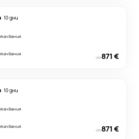
н
10 дни
екачвания
екачвания
871 €
от
н
10 дни
екачвания
екачвания
871 €
от