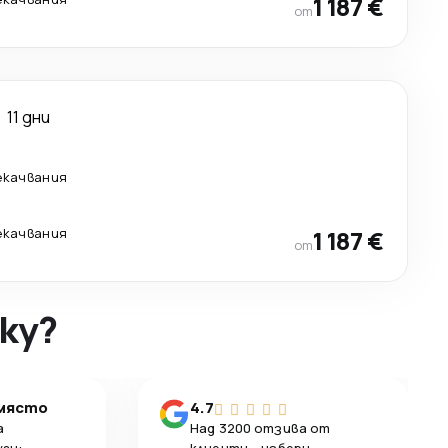
1 187 €
от
11 дни
екачвания
екачвания
1 187 €
от
ky?
 място
4.7
а
Над 3200 отзива от