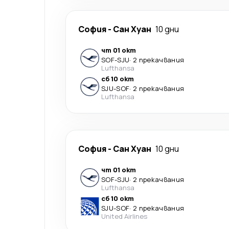
София
-
Сан Хуан
10 дни
чт 01 окт
SOF
-
SJU
·
2 прекачвания
Lufthansa
сб 10 окт
SJU
-
SOF
·
2 прекачвания
Lufthansa
София
-
Сан Хуан
10 дни
чт 01 окт
SOF
-
SJU
·
2 прекачвания
Lufthansa
сб 10 окт
SJU
-
SOF
·
2 прекачвания
United Airlines