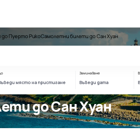
 до Пуерто Рико
Самолетни билети до Сан Хуан
До
Заминаване
В
лети до Сан Хуан