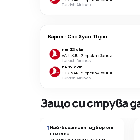
Turkish Airlines
Варна
-
Сан Хуан
11 дни
пт 02 окт
VAR
-
SJU
·
2 прекачвания
Turkish Airlines
пн 12 окт
SJU
-
VAR
·
2 прекачвания
Turkish Airlines
Защо си струва д
Най-богатият избор от
полети