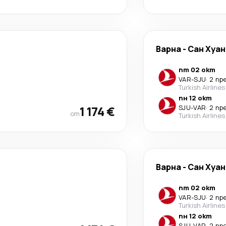
Варна
-
Сан Хуан
пт 02 окт
VAR
-
SJU
·
2 пр
Turkish Airlines
пн 12 окт
1 174 €
SJU
-
VAR
·
2 пр
от
Turkish Airlines
Варна
-
Сан Хуан
пт 02 окт
VAR
-
SJU
·
2 пр
Turkish Airlines
пн 12 окт
SJU
-
VAR
·
2 пр