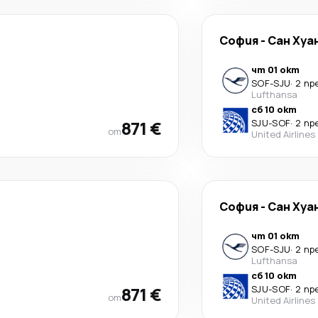
София
-
Сан Хуа
чт 01 окт
SOF
-
SJU
·
2 пр
Lufthansa
сб 10 окт
871 €
SJU
-
SOF
·
2 пр
от
United Airlines
София
-
Сан Хуа
чт 01 окт
SOF
-
SJU
·
2 пр
Lufthansa
сб 10 окт
871 €
SJU
-
SOF
·
2 пр
от
United Airlines