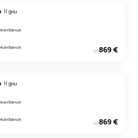
н
11 дни
екачвания
екачвания
869 €
от
н
11 дни
екачвания
екачвания
869 €
от