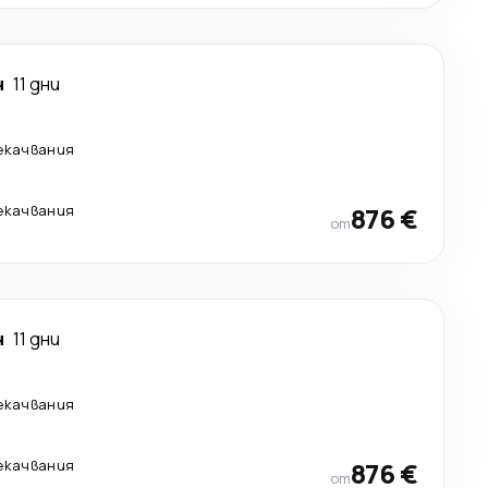
н
11 дни
екачвания
екачвания
876 €
от
н
11 дни
екачвания
екачвания
876 €
от