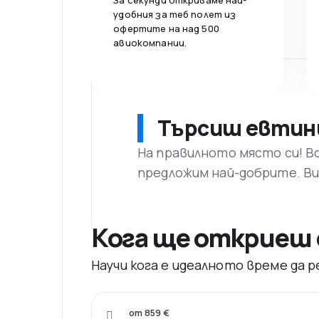
За секунди откриваме най-
удобния за теб полет из
офертите на над 500
авиокомпании.
Търсиш евтин
На правилното място си! В
предложим най-добрите. Ви
Кога ще откриеш 
Научи кога е идеалното време да 
от 859 €