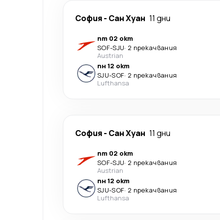
София
-
Сан Хуан
11 дни
пт 02 окт
SOF
-
SJU
·
2 прекачвания
Austrian
пн 12 окт
SJU
-
SOF
·
2 прекачвания
Lufthansa
София
-
Сан Хуан
11 дни
пт 02 окт
SOF
-
SJU
·
2 прекачвания
Austrian
пн 12 окт
SJU
-
SOF
·
2 прекачвания
Lufthansa