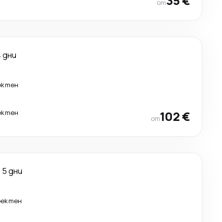
35 €
от
4 дни
ектен
ектен
102 €
от
5 дни
ректен