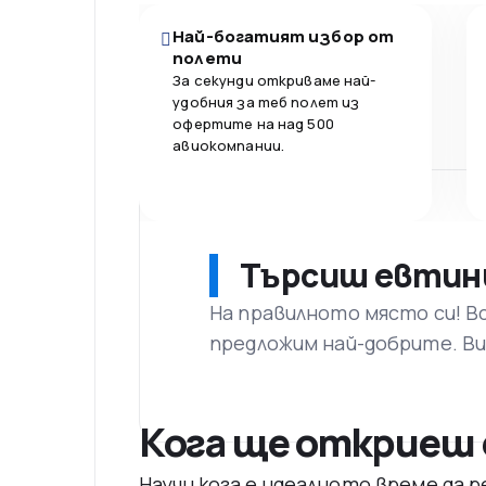
Най-богатият избор от
полети
За секунди откриваме най-
удобния за теб полет из
офертите на над 500
авиокомпании.
Търсиш евтин
На правилното място си! В
предложим най-добрите. Ви
Кога ще откриеш 
Научи кога е идеалното време да