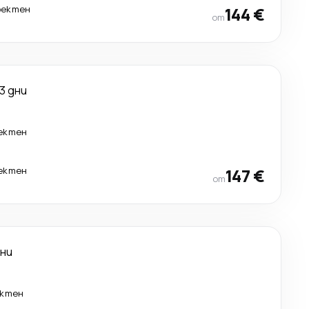
ректен
144 €
от
3 дни
ектен
ектен
147 €
от
дни
ктен