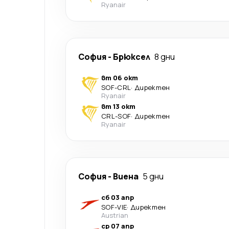
Ryanair
София
-
Брюксел
8 дни
вт 06 окт
SOF
-
CRL
·
Директен
Ryanair
вт 13 окт
CRL
-
SOF
·
Директен
Ryanair
София
-
Виена
5 дни
сб 03 апр
SOF
-
VIE
·
Директен
Austrian
ср 07 апр