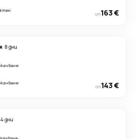
ктен
163 €
от
я
8 дни
екачване
екачване
143 €
от
4 дни
екачване