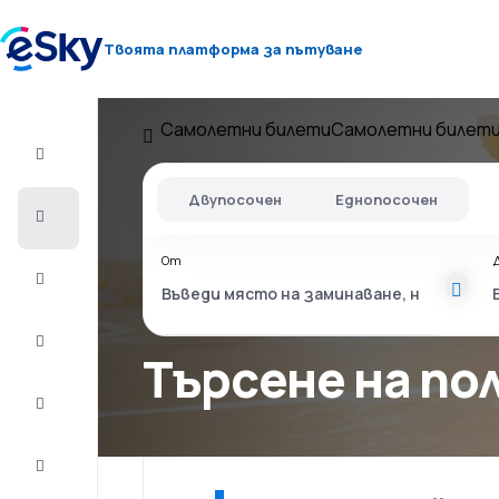
Твоята платформа за пътуване
Самолетни билети
Самолетни билети
Полет+Хотел
Двупосочен
Еднопосочен
Самолетни
билети
От
Почивки
Лято
2026
Търсене на по
Зима
2026/27
Last
minute