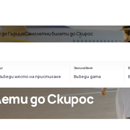
 до Гърция
Самолетни билети до Скирос
До
Заминаване
В
лети до Скирос