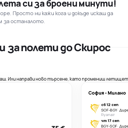
лета си за броени минути!
ре. Просто ни кажи кога и докъде искаш да
м за останалото.
 за полети до Скирос
саш. Или направи ново търсене, като промениш летищет
София
-
Милано
сб 12 сеп
SOF
-
BGY
·
Дир
Ryanair
чт 17 сеп
BGY
-
SOF
·
Дир