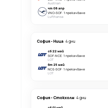
Austrian
чт 08 апр
VNO
-
SOF
·
1 прекачване
Lufthansa
София
-
Ница
4 дни
сб 22 май
SOF
-
NCE
·
1 прекачване
LOT
вт 25 май
NCE
-
SOF
·
1 прекачване
LOT
София
-
Стoкхолм
4 дни
сб 01 май