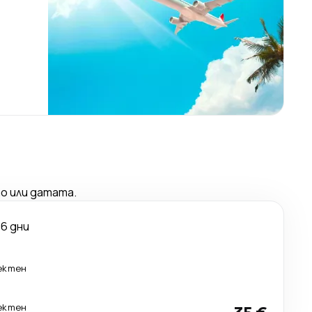
о или датата.
6 дни
ектен
ектен