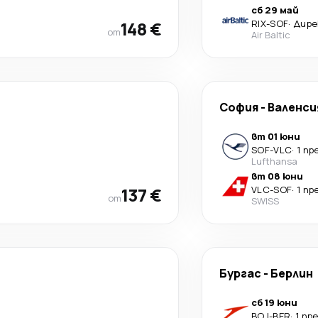
сб 29 май
148 €
RIX
-
SOF
·
Дире
от
Air Baltic
София
-
Валенси
вт 01 юни
SOF
-
VLC
·
1 пр
Lufthansa
вт 08 юни
137 €
VLC
-
SOF
·
1 пр
от
SWISS
Бургас
-
Берлин
сб 19 юни
BOJ
-
BER
·
1 пр