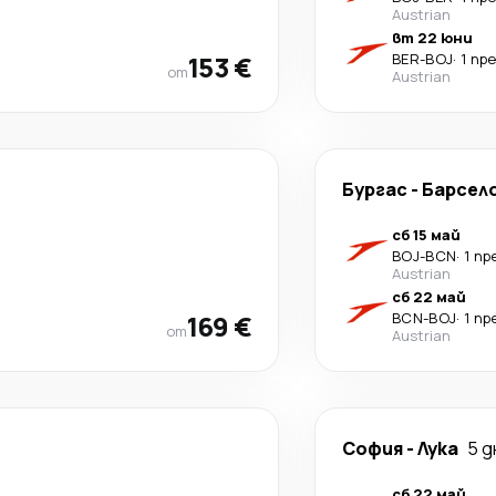
Austrian
вт 22 юни
153 €
BER
-
BOJ
·
1 пр
от
Austrian
Бургас
-
Барсел
сб 15 май
BOJ
-
BCN
·
1 п
Austrian
сб 22 май
169 €
BCN
-
BOJ
·
1 п
от
Austrian
София
-
Лука
5 д
сб 22 май