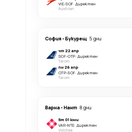
VIE
-
SOF
·
Директен
Austrian
София
-
Букурещ
5 дни
чт 22 апр
SOF
-
OTP
·
Директен
Tarom
пн 26 апр
OTP
-
SOF
·
Директен
Tarom
Варна
-
Нант
8 дни
вт 01 юни
VAR
-
NTE
·
Директен
Volotea