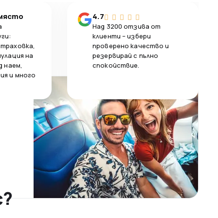
 място
4.7
а
Над 3200 отзива от
уги:
клиенти – избери
страховка,
проверено качество и
нулация на
резервирай с пълно
д наем,
спокойствие.
ия и много
с?