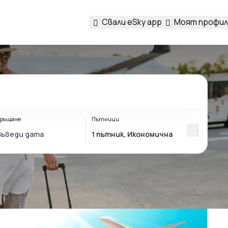
Свали eSky app
Моят профил
ръщане
Пътници