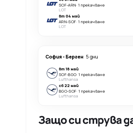
SOF
-
ARN
·
1 прекачване
LOT
вт 04 май
ARN
-
SOF
·
1 прекачване
LOT
София
-
Берген
5 дни
вт 18 май
SOF
-
BGO
·
1 прекачване
Lufthansa
сб 22 май
BGO
-
SOF
·
1 прекачване
Lufthansa
Защо си струва д