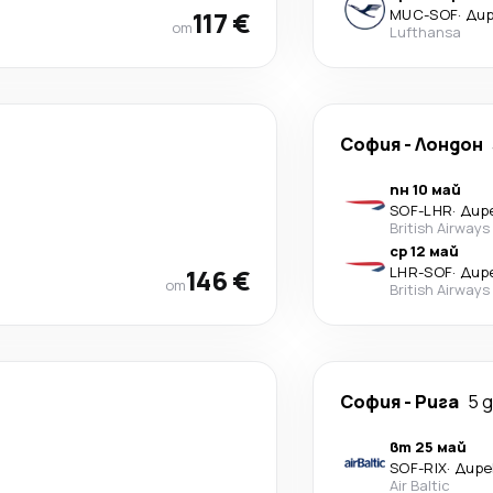
117 €
MUC
-
SOF
·
Ди
от
Lufthansa
София
-
Лондон
пн 10 май
SOF
-
LHR
·
Дир
British Airways
ср 12 май
146 €
LHR
-
SOF
·
Дир
от
British Airways
София
-
Рига
5 
вт 25 май
SOF
-
RIX
·
Дире
Air Baltic