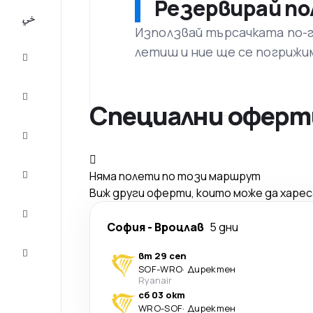
Резервирай по
All-
inclusive
Използвай търсачката по-го
летиш и ние ще се погрижи
City
Break
Настаняване
Специални оферти
Оферти
Завърши
Няма полети по този маршрут
пътуването
Виж други оферти, които може да харе
Съвети и
вдъхновение
София
-
Вроцлав
5 дни
Обслужване
вт 29 сеп
на клиенти
SOF
-
WRO
·
Директен
Ryanair
сб 03 окт
WRO
-
SOF
·
Директен