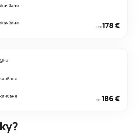
рекачване
рекачване
178 €
от
 дни
екачване
екачване
186 €
от
ky?