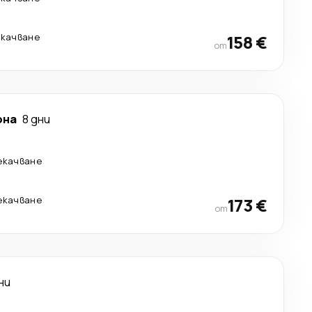
екачване
158 €
от
она
8 дни
рекачване
рекачване
173 €
от
ни