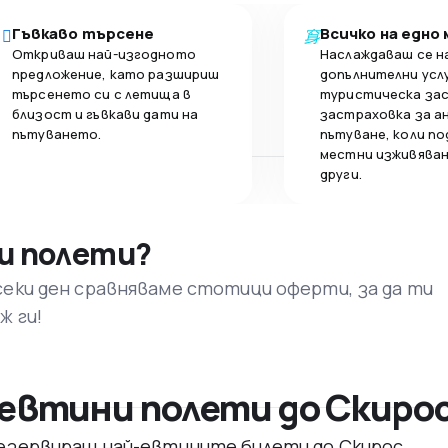
Гъвкаво търсене
Всичко на едно
Откриваш най-изгодното
Наслаждаваш се н
предложение, като разшириш
допълнителни усл
търсенето си с летища в
туристическа за
близост и гъвкави дати на
застраховка за а
пътуването.
пътуване, коли по
местни изживяван
други.
и полети?
секи ден сравняваме стотици оферти, за да ти
ж ги!
евтини полети до Скиро
 резервираш най-евтините билети до Скирос