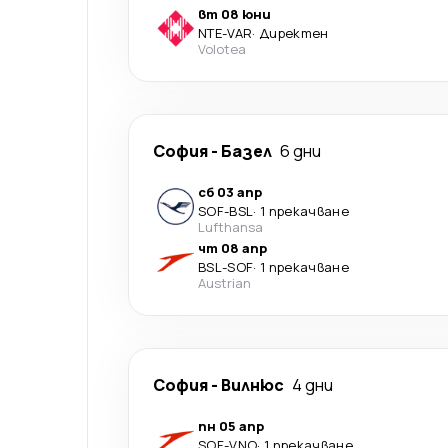
вт 08 юни
NTE
-
VAR
·
Директен
Volotea
София
-
Базел
6 дни
сб 03 апр
SOF
-
BSL
·
1 прекачване
Lufthansa
чт 08 апр
BSL
-
SOF
·
1 прекачване
Austrian
София
-
Вилнюс
4 дни
пн 05 апр
SOF
-
VNO
·
1 прекачване