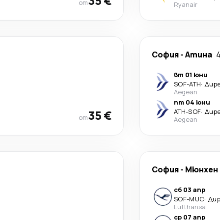
35 €
от
Ryanair
София
-
Атина
вт 01 юни
SOF
-
ATH
·
Дир
Aegean
пт 04 юни
35 €
ATH
-
SOF
·
Дир
от
Aegean
София
-
Мюнхен
сб 03 апр
SOF
-
MUC
·
Ди
Lufthansa
ср 07 апр