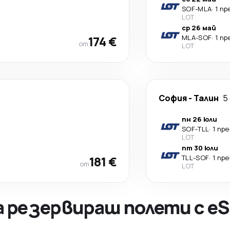
SOF
-
MLA
·
1 п
LOT
ср 26 май
174 €
MLA
-
SOF
·
1 п
от
LOT
София
-
Талин
5
пн 26 юли
SOF
-
TLL
·
1 пр
LOT
пт 30 юли
181 €
TLL
-
SOF
·
1 пр
от
LOT
а резервираш полети с eS