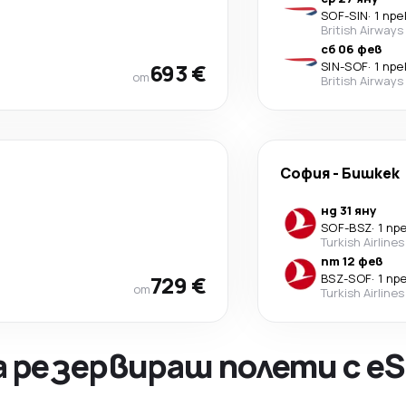
SOF
-
SIN
·
1 пр
British Airways
сб 06 фев
693 €
SIN
-
SOF
·
1 пр
от
British Airways
София
-
Бишкек
нд 31 яну
SOF
-
BSZ
·
1 пр
Turkish Airlines
пт 12 фев
729 €
BSZ
-
SOF
·
1 пр
от
Turkish Airlines
а резервираш полети с eS