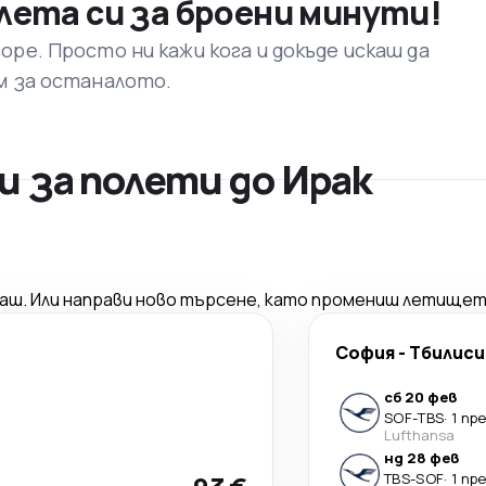
лета си за броени минути!
ре. Просто ни кажи кога и докъде искаш да
м за останалото.
 за полети до Ирак
саш. Или направи ново търсене, като промениш летищет
София
-
Тбилиси
сб 20 фев
SOF
-
TBS
·
1 пр
Lufthansa
нд 28 фев
TBS
-
SOF
·
1 пр