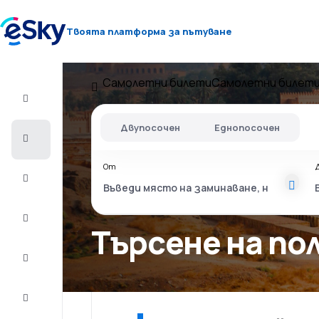
Твоята платформа за пътуване
Самолетни билети
Самолетни билети
Полет+Хотел
Двупосочен
Еднопосочен
Самолетни
билети
От
Почивки
Лято
2026
Търсене на п
Зима
2026/27
Last
minute