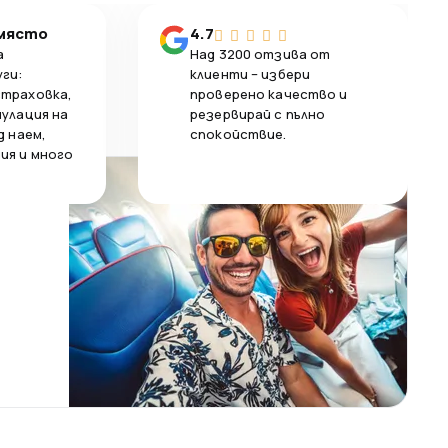
 място
4.7
а
Над 3200 отзива от
уги:
клиенти – избери
страховка,
проверено качество и
нулация на
резервирай с пълно
д наем,
спокойствие.
ия и много