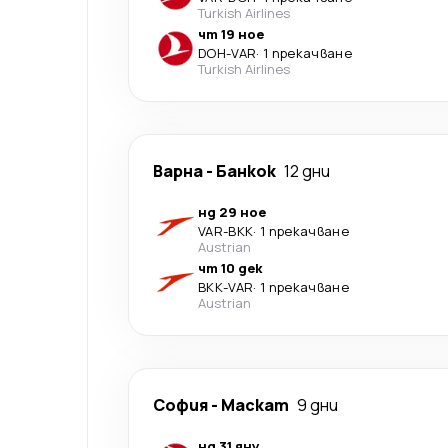
Turkish Airlines
чт 19 ное
DOH
-
VAR
·
1 прекачване
Turkish Airlines
Варна
-
Банкок
12 дни
нд 29 ное
VAR
-
BKK
·
1 прекачване
Austrian
чт 10 дек
BKK
-
VAR
·
1 прекачване
Austrian
София
-
Маскат
9 дни
нд 31 яну