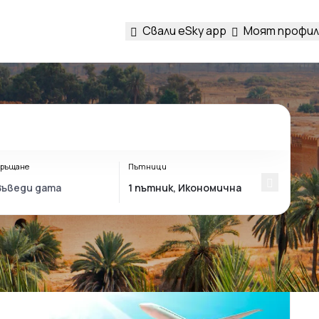
Свали eSky app
Моят профил
ръщане
Пътници