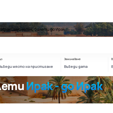
 Ирак
Самолетни билети до Ирак
До
Заминаване
В
олети
Ирак - до Ирак