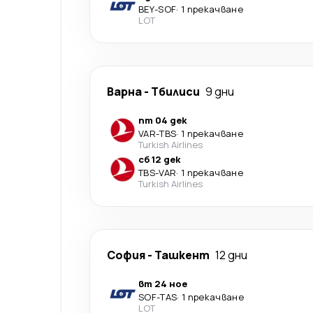
BEY
-
SOF
·
1 прекачване
LOT
Варна
-
Тбилиси
9 дни
пт 04 дек
VAR
-
TBS
·
1 прекачване
Turkish Airlines
сб 12 дек
TBS
-
VAR
·
1 прекачване
Turkish Airlines
София
-
Ташкент
12 дни
вт 24 ное
SOF
-
TAS
·
1 прекачване
LOT