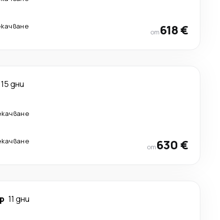
екачване
618 €
от
15 дни
екачване
екачване
630 €
от
р
11 дни