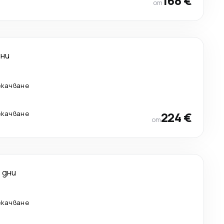
168 €
от
дни
екачване
екачване
224 €
от
1 дни
екачване