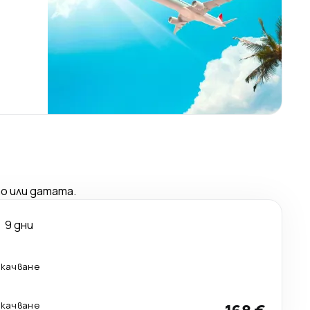
о или датата.
9 дни
екачване
екачване