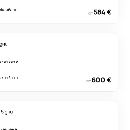
рекачване
584 €
от
 дни
рекачване
рекачване
600 €
от
15 дни
екачване