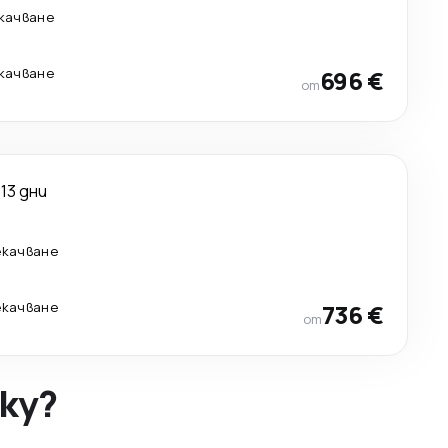
екачване
екачване
696 €
от
13 дни
екачване
екачване
736 €
от
ky?