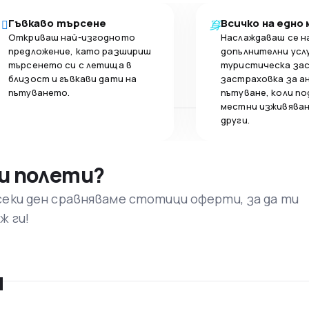
Гъвкаво търсене
Всичко на едно
Откриваш най-изгодното
Наслаждаваш се н
предложение, като разшириш
допълнителни усл
търсенето си с летища в
туристическа за
близост и гъвкави дати на
застраховка за а
пътуването.
пътуване, коли по
местни изживяван
други.
и полети?
секи ден сравняваме стотици оферти, за да ти
ж ги!
я