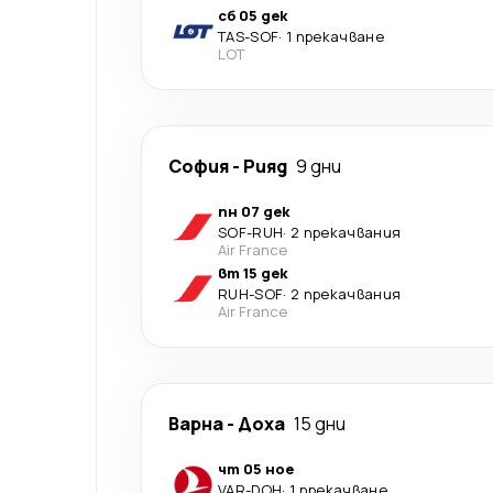
сб 05 дек
TAS
-
SOF
·
1 прекачване
LOT
София
-
Рияд
9 дни
пн 07 дек
SOF
-
RUH
·
2 прекачвания
Air France
вт 15 дек
RUH
-
SOF
·
2 прекачвания
Air France
Варна
-
Доха
15 дни
чт 05 ное
VAR
-
DOH
·
1 прекачване