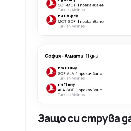
SOF
-
MCT
·
1 прекачване
Turkish Airlines
пн 08 фев
MCT
-
SOF
·
1 прекачване
Turkish Airlines
София
-
Алмати
11 дни
пт 01 яну
SOF
-
ALA
·
1 прекачване
Turkish Airlines
пн 11 яну
ALA
-
SOF
·
1 прекачване
Turkish Airlines
Защо си струва д