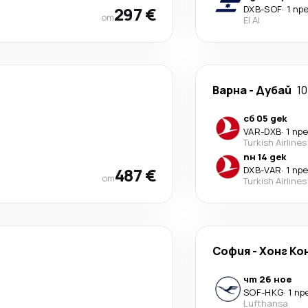
297 €
DXB
-
SOF
·
1 пр
от
El Al
Варна
-
Дубай
10
сб 05 дек
VAR
-
DXB
·
1 пр
Turkish Airlines
пн 14 дек
487 €
DXB
-
VAR
·
1 пр
от
Turkish Airlines
София
-
Хонг Ко
чт 26 ное
SOF
-
HKG
·
1 п
Lufthansa