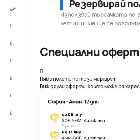
Резервирай по
All-
inclusive
Използвай търсачката по-го
летиш и ние ще се погрижи
City
Break
Настаняване
Специални оферти
Оферти
Завърши
Няма полети по този маршрут
пътуването
Виж други оферти, които може да харе
Съвети и
вдъхновение
София
-
Аман
12 дни
Обслужване
ср 06 яну
на клиенти
SOF
-
AMM
·
Директен
Ryanair
нд 17 яну
AMM
-
SOF
·
Директен