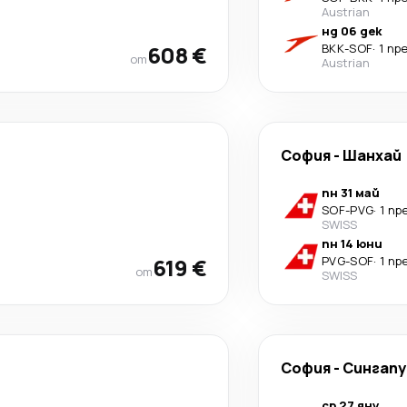
Austrian
нд 06 дек
608 €
BKK
-
SOF
·
1 пр
от
Austrian
София
-
Шанхай
пн 31 май
SOF
-
PVG
·
1 пр
SWISS
пн 14 юни
619 €
PVG
-
SOF
·
1 пр
от
SWISS
София
-
Сингапу
ср 27 яну