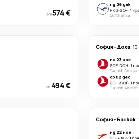
нд 06 дек
574 €
HKG
-
SOF
·
1 п
от
Lufthansa
София
-
Доха
10
пн 23 ное
SOF
-
DOH
·
1 п
Turkish Airlines
ср 02 дек
494 €
DOH
-
SOF
·
1 п
от
Turkish Airlines
София
-
Банкок
нд 22 ное
SOF
-
BKK
·
1 пр