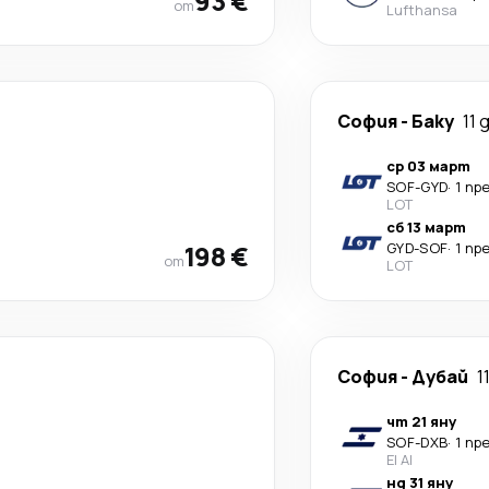
93 €
от
Lufthansa
София
-
Баку
11 
ср 03 март
SOF
-
GYD
·
1 пр
LOT
сб 13 март
198 €
GYD
-
SOF
·
1 пр
от
LOT
София
-
Дубай
1
чт 21 яну
SOF
-
DXB
·
1 пр
El Al
нд 31 яну