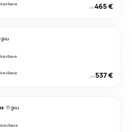
екачване
465 €
от
 дни
екачване
екачване
537 €
от
нг
11 дни
рекачване