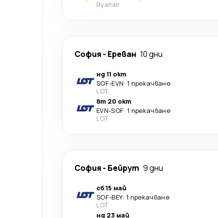
Ryanair
София
-
Ереван
10 дни
нд 11 окт
SOF
-
EVN
·
1 прекачване
LOT
вт 20 окт
EVN
-
SOF
·
1 прекачване
LOT
София
-
Бейрут
9 дни
сб 15 май
SOF
-
BEY
·
1 прекачване
LOT
нд 23 май