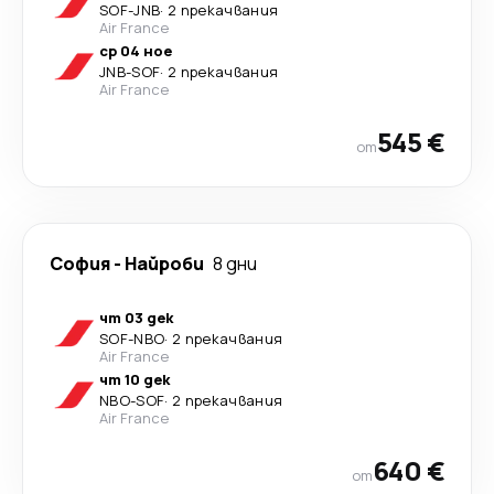
SOF
-
JNB
·
2 прекачвания
Air France
ср 04 ное
JNB
-
SOF
·
2 прекачвания
Air France
545 €
от
София
-
Найроби
8 дни
чт 03 дек
SOF
-
NBO
·
2 прекачвания
Air France
чт 10 дек
NBO
-
SOF
·
2 прекачвания
Air France
640 €
от