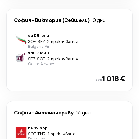
София
-
Виктория (Сейшели)
9 дни
ср 09 юни
SOF
-
SEZ
·
2 прекачвания
Bulgaria Air
чт 17 юни
SEZ
-
SOF
·
2 прекачвания
Qatar Airways
1 018 €
от
София
-
Антананариву
14 дни
пн 12 апр
SOF
-
TNR
·
1 прекачване
Emirates