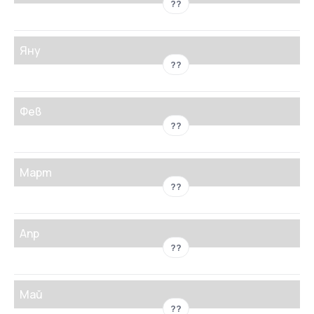
??
Яну
??
Фев
??
Март
??
Апр
??
Май
??