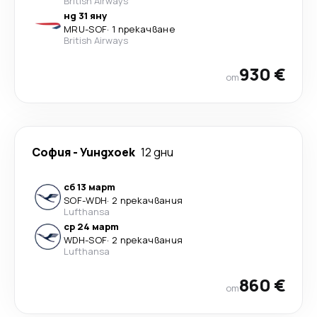
British Airways
нд 31 яну
MRU
-
SOF
·
1 прекачване
British Airways
930 €
от
София
-
Уиндхоек
12 дни
сб 13 март
SOF
-
WDH
·
2 прекачвания
Lufthansa
ср 24 март
WDH
-
SOF
·
2 прекачвания
Lufthansa
860 €
от