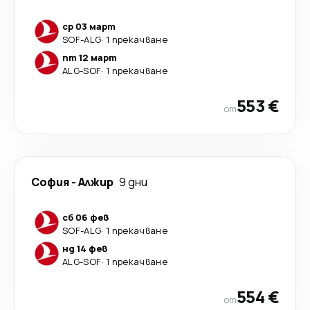
ср 03 март
SOF
-
ALG
·
1 прекачване
пт 12 март
ALG
-
SOF
·
1 прекачване
553 €
от
София
-
Алжир
9 дни
сб 06 фев
SOF
-
ALG
·
1 прекачване
нд 14 фев
ALG
-
SOF
·
1 прекачване
554 €
от