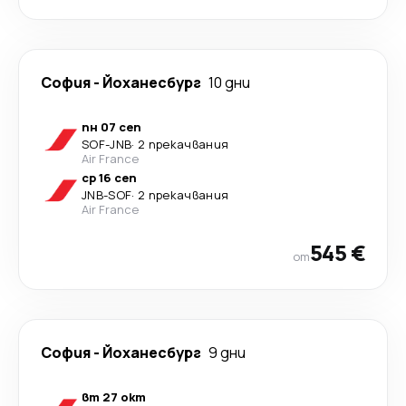
София
-
Йоханесбург
10 дни
пн 07 сеп
SOF
-
JNB
·
2 прекачвания
Air France
ср 16 сеп
JNB
-
SOF
·
2 прекачвания
Air France
545 €
от
София
-
Йоханесбург
9 дни
вт 27 окт