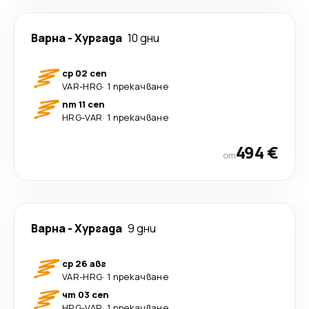
Варна
-
Хургада
10 дни
ср 02 сеп
VAR
-
HRG
·
1 прекачване
пт 11 сеп
HRG
-
VAR
·
1 прекачване
494 €
от
Варна
-
Хургада
9 дни
ср 26 авг
VAR
-
HRG
·
1 прекачване
чт 03 сеп
HRG
-
VAR
·
1 прекачване