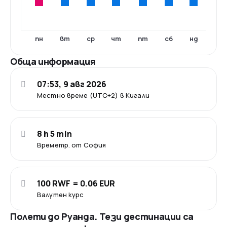
пн
вт
ср
чт
пт
сб
нд
Обща информация
07:53, 9 авг 2026
Местно време (UTC+2) в Кигали
8 h 5 min
Времетр. от София
100 RWF = 0.06 EUR
Валутен курс
Полети до Руанда. Тези дестинации са