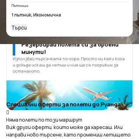
Пътници
Търси
Резервирай полета си за броени
минути!
Използвай търсачката по-горе. Просто ни кажи кога
и докъде искаш да летиш и ние ще се погрижим за
останалото.
Специални оферти за полети до Руанда
Няма полети по този маршрут
Виж други оферти, които може да харесаш. Или
направи ново търсене, като промениш летището