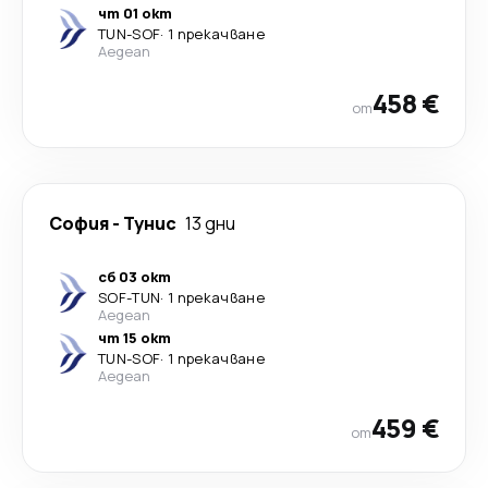
чт 01 окт
TUN
-
SOF
·
1 прекачване
Aegean
458 €
от
София
-
Тунис
13 дни
сб 03 окт
SOF
-
TUN
·
1 прекачване
Aegean
чт 15 окт
TUN
-
SOF
·
1 прекачване
Aegean
459 €
от