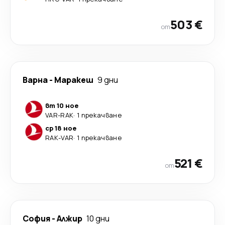
503 €
от
Варна
-
Маракеш
9 дни
вт 10 ное
VAR
-
RAK
·
1 прекачване
ср 18 ное
RAK
-
VAR
·
1 прекачване
521 €
от
София
-
Алжир
10 дни