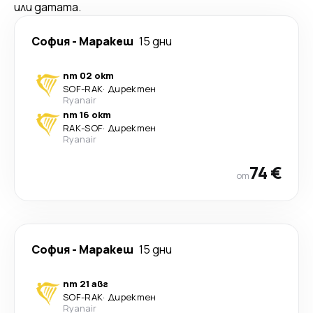
или датата.
София
-
Маракеш
15 дни
пт 02 окт
SOF
-
RAK
·
Директен
Ryanair
пт 16 окт
RAK
-
SOF
·
Директен
Ryanair
74 €
от
София
-
Маракеш
15 дни
пт 21 авг
SOF
-
RAK
·
Директен
Ryanair