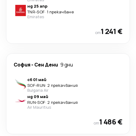
нд 25 апр
TNR
-
SOF
·
1 прекачване
Emirates
1 241 €
от
София
-
Сен Дени
9 дни
сб 01 май
SOF
-
RUN
·
2 прекачвания
Bulgaria Air
нд 09 май
RUN
-
SOF
·
2 прекачвания
Air Mauritius
1 486 €
от