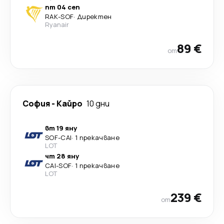
пт 04 сеп
RAK
-
SOF
·
Директен
Ryanair
89 €
от
София
-
Кайро
10 дни
вт 19 яну
SOF
-
CAI
·
1 прекачване
LOT
чт 28 яну
CAI
-
SOF
·
1 прекачване
LOT
239 €
от