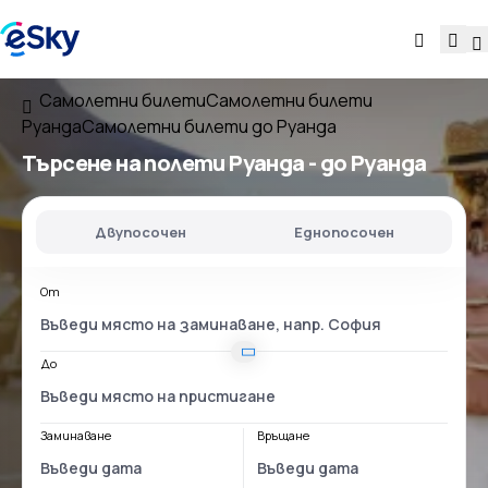
Самолетни билети
Самолетни билети
Руанда
Самолетни билети до Руанда
Търсене на полети
Руанда - до Руанда
Двупосочен
Еднопосочен
От
До
Заминаване
Връщане