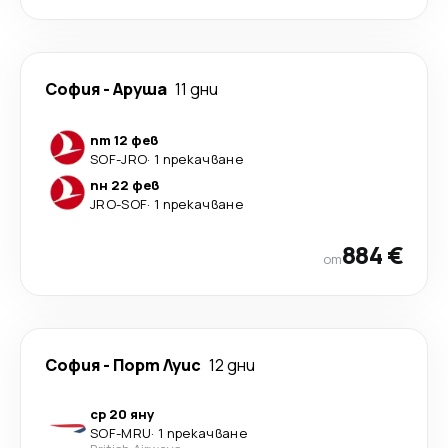
София
-
Аруша
11 дни
пт 12 фев
SOF
-
JRO
·
1 прекачване
пн 22 фев
JRO
-
SOF
·
1 прекачване
884 €
от
София
-
Порт Луис
12 дни
ср 20 яну
SOF
-
MRU
·
1 прекачване