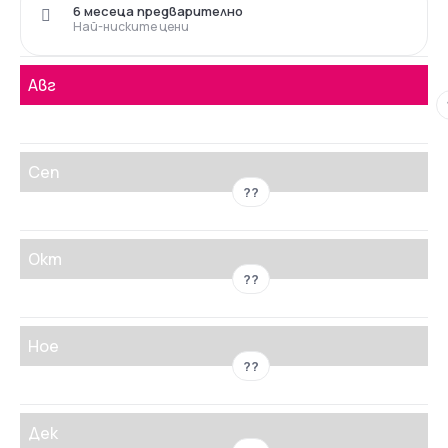
6 месеца предварително
Най-ниските цени
Авг
Сеп
??
Окт
??
Ное
??
Дек