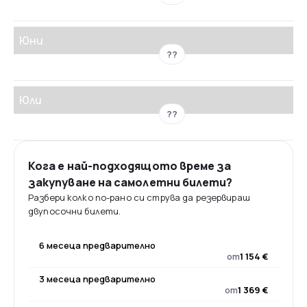
Юни
??
Юли
??
Кога е най-подходящото време за
закупуване на самолетни билети?
Разбери колко по-рано си струва да резервираш
двупосочни билети.
6 месеца предварително
от
1 154 €
3 месеца предварително
от
1 369 €