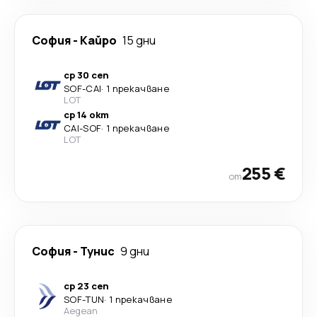
София
-
Кайро
15 дни
ср 30 сеп
SOF
-
CAI
·
1 прекачване
LOT
ср 14 окт
CAI
-
SOF
·
1 прекачване
LOT
255 €
от
София
-
Тунис
9 дни
ср 23 сеп
SOF
-
TUN
·
1 прекачване
Aegean