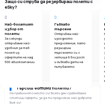
Защо си струва да резервираш полети с
eSky?
Най-богатият
Гъвкаво
избор от
търсене
полети
Откриваш най-
За секунди
изгодното
откриваме най-
предложение, като
удобния за теб
разшириш
полет из
търсенето си с
офертите на над
летища в близост
500 авиокомпании.
и гъвкави дати на
пътуването.
Търсиш евтини полети?
На правилното място си! Всеки ден сравняваме
стотици оферти, за да ти предложим най-добрите.
Виж ги!