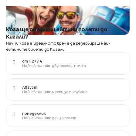
Кога ще откриеш евтини полети до
Кигали?
Научи кога е идеалното време да резервираш най-
евтините билети до Кигали
от 1 277 €
Най-евтиният двупосочен полет
Август
Най-евтиният месец за пътуване
понеделник
Най-евтиният ден за полет