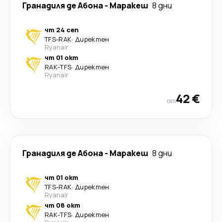
Гранадиля де Абона
-
Маракеш
8 дни
чт 24 сеп
TFS
-
RAK
·
Директен
Ryanair
чт 01 окт
RAK
-
TFS
·
Директен
Ryanair
42 €
от
Гранадиля де Абона
-
Маракеш
8 дни
чт 01 окт
TFS
-
RAK
·
Директен
Ryanair
чт 08 окт
RAK
-
TFS
·
Директен