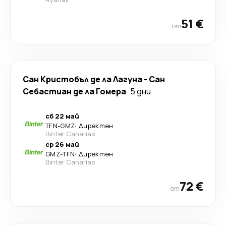
51 €
от
Сан Кристобъл де ла Лагуна
-
Сан
Себастиан де ла Гомера
5 дни
сб 22 май
TFN
-
GMZ
·
Директен
Binter Canarias
ср 26 май
GMZ
-
TFN
·
Директен
Binter Canarias
72 €
от