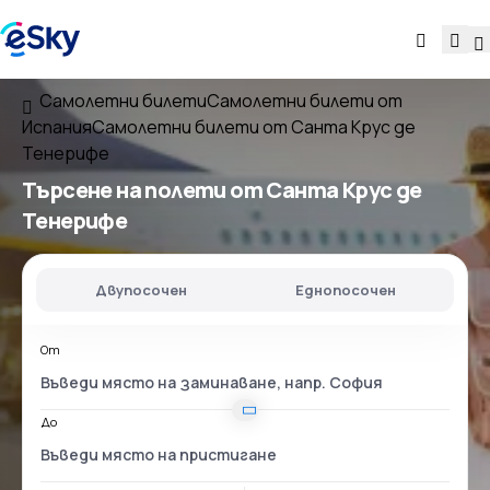
Самолетни билети
Самолетни билети от
Испания
Самолетни билети от Санта Крус де
Тенерифе
Търсене на полети
от Санта Крус де
Тенерифе
Двупосочен
Еднопосочен
От
До