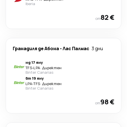
Iberia
82 €
от
Гранадиля де Абона
-
Лас Палмас
3 дни
нд 17 яну
TFS
-
LPA
·
Директен
Binter Canarias
вт 19 яну
LPA
-
TFS
·
Директен
Binter Canarias
98 €
от