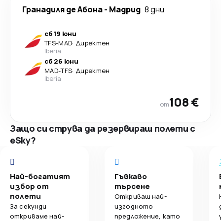
Гранадиля де Абона
-
Мадрид
8 дни
сб 19 юни
TFS
-
MAD
·
Директен
Iberia
сб 26 юни
MAD
-
TFS
·
Директен
Iberia
108 €
от
Защо си струва да резервираш полети с
eSky?
Най-богатият
Гъвкаво
избор от
търсене
полети
Откриваш най-
За секунди
изгодното
откриваме най-
предложение, като