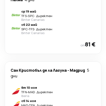
ср 19 май
TFS
-
SPC
·
Директен
Binter Canarias
сб 22 май
SPC
-
TFS
·
Директен
Binter Canarias
81 €
от
Сан Кристобъл де ла Лагуна
-
Мадрид
5
дни
вт 10 ное
TFN
-
MAD
·
Директен
Iberia
сб 14 ное
MAD
-
TFN
·
Директен