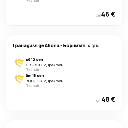
Ryanair
46 €
от
Гранадиля де Абона
-
Борнмът
4 дни
сб 12 сеп
TFS
-
BOH
·
Директен
Ryanair
вт 15 сеп
BOH
-
TFS
·
Директен
Ryanair
48 €
от