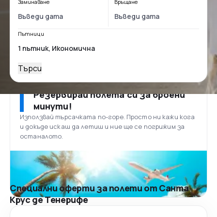
Заминаване
Връщане
Пътници
Търси
Резервирай полета си за броени
минути!
Използвай търсачката по-горе. Просто ни кажи кога
и докъде искаш да летиш и ние ще се погрижим за
останалото.
Специални оферти за полети от Санта
Крус де Тенерифе