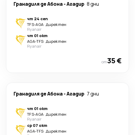
Гранадиля де Абона
-
Агадир
8 дни
чт 24 сеп
TFS
-
AGA
·
Директен
Ryanair
чт 01 окт
AGA
-
TFS
·
Директен
Ryanair
35 €
от
Гранадиля де Абона
-
Агадир
7 дни
чт 01 окт
TFS
-
AGA
·
Директен
Ryanair
ср 07 окт
AGA
-
TFS
·
Директен