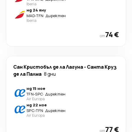
Iberia
нд 24 яну
MAD
-
TFN
·
Директен
Iberia
74 €
от
Сан Кристобъл де ла Лагуна
-
Санта Круз
де ла Палма
8 дни
нд 15 ное
TFN
-
SPC
·
Директен
Air Europa
нд 22 ное
SPC
-
TFN
·
Директен
Air Europa
77 €
от