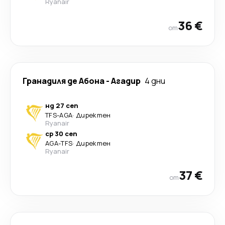
Ryanair
36 €
от
Гранадиля де Абона
-
Агадир
4 дни
нд 27 сеп
TFS
-
AGA
·
Директен
Ryanair
ср 30 сеп
AGA
-
TFS
·
Директен
Ryanair
37 €
от