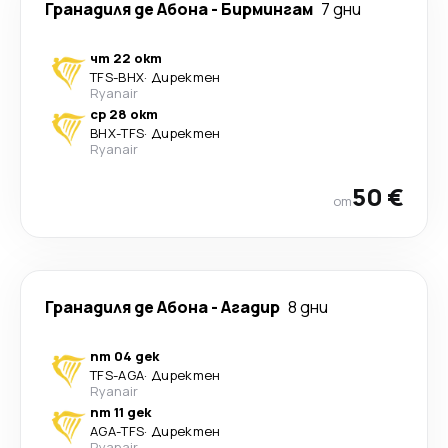
Гранадиля де Абона
-
Бирмингам
7 дни
чт 22 окт
TFS
-
BHX
·
Директен
Ryanair
ср 28 окт
BHX
-
TFS
·
Директен
Ryanair
50 €
от
Гранадиля де Абона
-
Агадир
8 дни
пт 04 дек
TFS
-
AGA
·
Директен
Ryanair
пт 11 дек
AGA
-
TFS
·
Директен
Ryanair