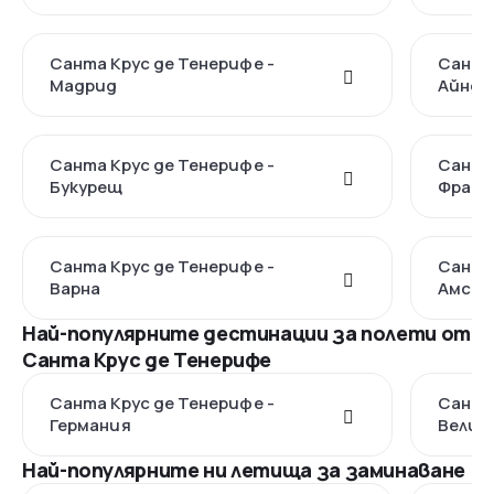
Санта Крус де Тенерифе -
Санта 
Мадрид
Айндх
Санта Крус де Тенерифе -
Санта 
Букурещ
Франк
Санта Крус де Тенерифе -
Санта 
Варна
Амсте
Най-популярните дестинации за полети от
Санта Крус де Тенерифе
Санта Крус де Тенерифе -
Санта 
Германия
Велик
Най-популярните ни летища за заминаване