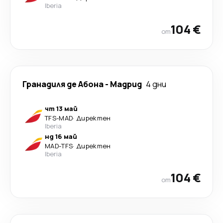
Iberia
104 €
от
Гранадиля де Абона
-
Мадрид
4 дни
чт 13 май
TFS
-
MAD
·
Директен
Iberia
нд 16 май
MAD
-
TFS
·
Директен
Iberia
104 €
от