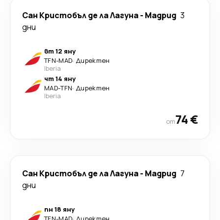
Сан Кристобъл де ла Лагуна
-
Мадрид
3
дни
вт 12 яну
TFN
-
MAD
·
Директен
Iberia
чт 14 яну
MAD
-
TFN
·
Директен
Iberia
74 €
от
Сан Кристобъл де ла Лагуна
-
Мадрид
7
дни
пн 18 яну
TFN
-
MAD
·
Директен