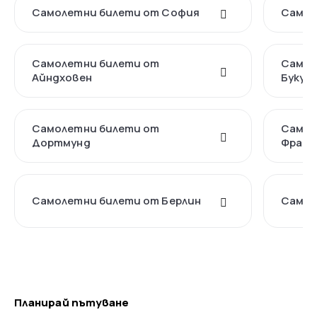
Самолетни билети от София
Самол
Самолетни билети от
Самол
Айндховен
Букур
Самолетни билети от
Самол
Дортмунд
Франк
Самолетни билети от Берлин
Самол
Планирай пътуване