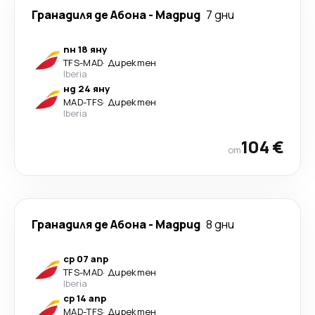
Гранадиля де Абона
-
Мадрид
7 дни
пн 18 яну
TFS
-
MAD
·
Директен
Iberia
нд 24 яну
MAD
-
TFS
·
Директен
Iberia
104 €
от
Гранадиля де Абона
-
Мадрид
8 дни
ср 07 апр
TFS
-
MAD
·
Директен
Iberia
ср 14 апр
MAD
-
TFS
·
Директен