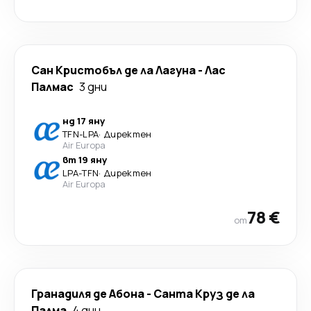
Сан Кристобъл де ла Лагуна
-
Лас
Палмас
3 дни
нд 17 яну
TFN
-
LPA
·
Директен
Air Europa
вт 19 яну
LPA
-
TFN
·
Директен
Air Europa
78 €
от
Гранадиля де Абона
-
Санта Круз де ла
Палма
4 дни