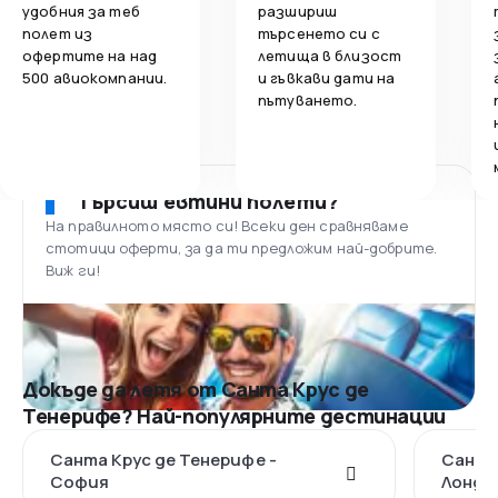
удобния за теб
разшириш
полет из
търсенето си с
офертите на над
летища в близост
500 авиокомпании.
и гъвкави дати на
пътуването.
Търсиш евтини полети?
На правилното място си! Всеки ден сравняваме
стотици оферти, за да ти предложим най-добрите.
Виж ги!
Докъде да летя от Санта Крус де
Тенерифе? Най-популярните дестинации
Санта Крус де Тенерифе -
Санта 
София
Лондо