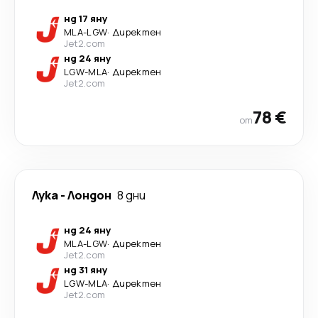
нд 17 яну
MLA
-
LGW
·
Директен
Jet2.com
нд 24 яну
LGW
-
MLA
·
Директен
Jet2.com
78 €
от
Лука
-
Лондон
8 дни
нд 24 яну
MLA
-
LGW
·
Директен
Jet2.com
нд 31 яну
LGW
-
MLA
·
Директен
Jet2.com