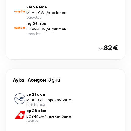
чт 26 ное
MLA
-
LGW
·
Директен
easyJet
нд 29 ное
LGW
-
MLA
·
Директен
easyJet
82 €
от
Лука
-
Лондон
8 дни
ср 21 окт
MLA
-
LCY
·
1 прекачване
Lufthansa
ср 28 окт
LCY
-
MLA
·
1 прекачване
SWISS