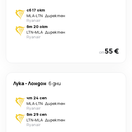
сб 17 окт
MLA
-
LTN
·
Директен
Ryanair
вт 20 окт
LTN
-
MLA
·
Директен
Ryanair
55 €
от
Лука
-
Лондон
6 дни
чт 24 сеп
MLA
-
LTN
·
Директен
Ryanair
вт 29 сеп
LTN
-
MLA
·
Директен
Ryanair