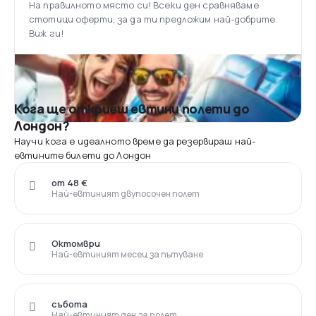
На правилното място си! Всеки ден сравняваме
стотици оферти, за да ти предложим най-добрите.
Виж ги!
Кога ще откриеш евтини полети до
Лондон?
Научи кога е идеалното време да резервираш най-
евтините билети до Лондон
от 48 €
Най-евтиният двупосочен полет
Октомври
Най-евтиният месец за пътуване
събота
Най-евтиният ден за полет