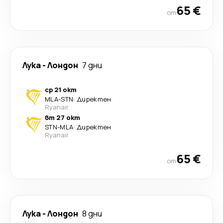
65 €
от
Лука
-
Лондон
7 дни
ср 21 окт
MLA
-
STN
·
Директен
Ryanair
вт 27 окт
STN
-
MLA
·
Директен
Ryanair
65 €
от
Лука
-
Лондон
8 дни