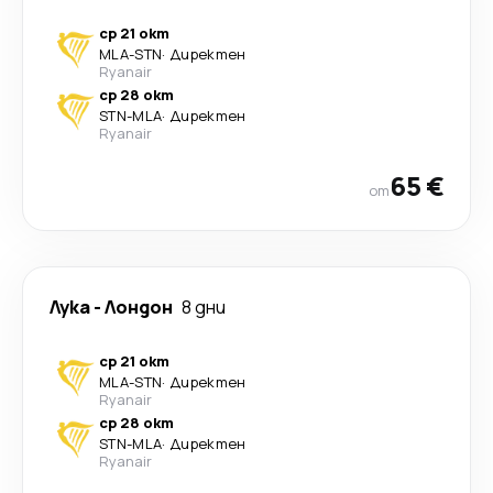
ср 21 окт
MLA
-
STN
·
Директен
Ryanair
ср 28 окт
STN
-
MLA
·
Директен
Ryanair
65 €
от
Лука
-
Лондон
8 дни
ср 21 окт
MLA
-
STN
·
Директен
Ryanair
ср 28 окт
STN
-
MLA
·
Директен
Ryanair