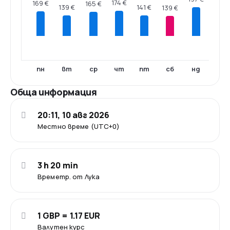
174 €
169 €
165 €
141 €
139 €
139 €
пн
вт
ср
чт
пт
сб
нд
Обща информация
20:11, 10 авг 2026
Местно време (UTC+0)
3 h 20 min
Времетр. от Лука
1 GBP = 1.17 EUR
Валутен курс