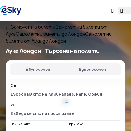
Самолетни билети
Самолетни билети от
Лука
Самолетни билети до Лондон
Самолетни
билети от Лука до Лондон
Лука Лондон
- Търсене на полети
Двупосочен
Еднопосочен
От
До
Заминаване
Връщане