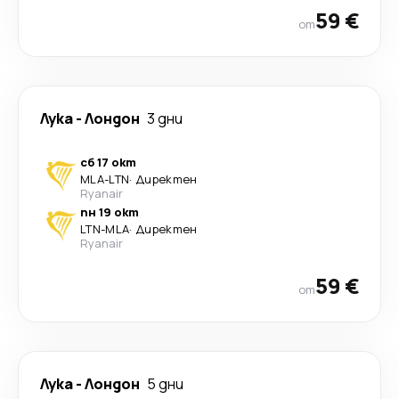
59 €
от
Лука
-
Лондон
3 дни
сб 17 окт
MLA
-
LTN
·
Директен
Ryanair
пн 19 окт
LTN
-
MLA
·
Директен
Ryanair
59 €
от
Лука
-
Лондон
5 дни