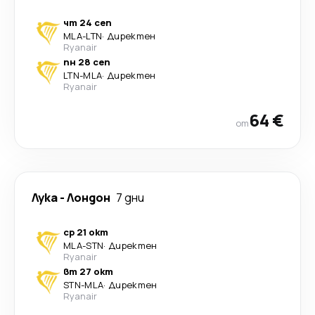
чт 24 сеп
MLA
-
LTN
·
Директен
Ryanair
пн 28 сеп
LTN
-
MLA
·
Директен
Ryanair
64 €
от
Лука
-
Лондон
7 дни
ср 21 окт
MLA
-
STN
·
Директен
Ryanair
вт 27 окт
STN
-
MLA
·
Директен
Ryanair