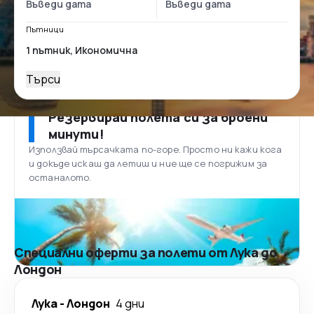
Пътници
Търси
Резервирай полета си за броени
минути!
Използвай търсачката по-горе. Просто ни кажи кога
и докъде искаш да летиш и ние ще се погрижим за
останалото.
Специални оферти за полети от Лука до
Лондон
Лука
-
Лондон
4 дни