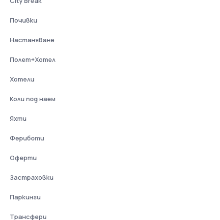
City Break
Почивки
Настаняване
Полет+Хотел
Хотели
Коли под наем
Яхти
Фериботи
Оферти
Застраховки
Паркинги
Трансфери