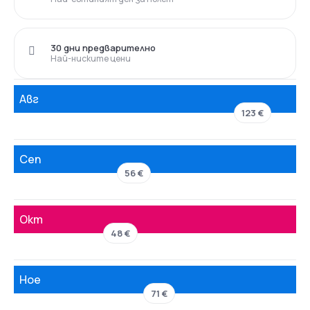
30 дни предварително
Най-ниските цени
Авг
123 €
Сеп
56 €
Окт
48 €
Ное
71 €