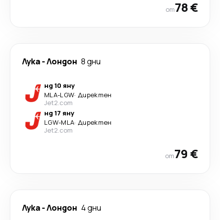
78 €
от
Лука
-
Лондон
8 дни
нд 10 яну
MLA
-
LGW
·
Директен
Jet2.com
нд 17 яну
LGW
-
MLA
·
Директен
Jet2.com
79 €
от
Лука
-
Лондон
4 дни