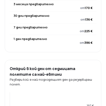
3 месеца предварително
от
170 €
30 дни предварително
от
136 €
7 дни предварително
от
225 €
1 ден предварително
от
386 €
Открий в кой ден от седмицата
полетите са най-евтини
Разбери кой е най-подходящият ден да резервираш
полет.
197 €