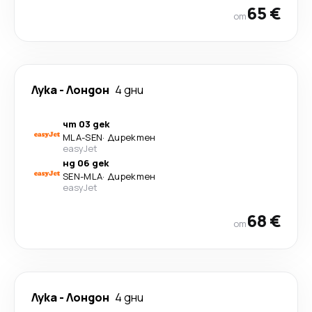
65 €
от
Лука
-
Лондон
4 дни
чт 03 дек
MLA
-
SEN
·
Директен
easyJet
нд 06 дек
SEN
-
MLA
·
Директен
easyJet
68 €
от
Лука
-
Лондон
4 дни