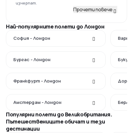
изчерпат.
Прочети повече
Най-популярните полети до Лондон
София - Лондон
Варна 
Бургас - Лондон
Букур
Франкфурт - Лондон
Дортм
Амстердам - Лондон
Берлин
Популярни полети до Великобритания.
Пътешествениците обичат и тези
дестинации