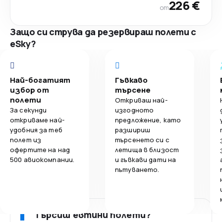
226 €
от
Защо си струва да резервираш полети с
eSky?
Най-богатият
Гъвкаво
избор от
търсене
полети
Откриваш най-
За секунди
изгодното
откриваме най-
предложение, като
удобния за теб
разшириш
полет из
търсенето си с
офертите на над
летища в близост
500 авиокомпании.
и гъвкави дати на
пътуването.
Търсиш евтини полети?