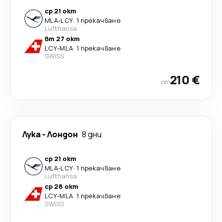
ср 21 окт
MLA
-
LCY
·
1 прекачване
Lufthansa
вт 27 окт
LCY
-
MLA
·
1 прекачване
SWISS
210 €
от
Лука
-
Лондон
8 дни
ср 21 окт
MLA
-
LCY
·
1 прекачване
Lufthansa
ср 28 окт
LCY
-
MLA
·
1 прекачване
SWISS