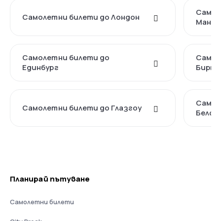
Самол
Самолетни билети до Лондон
Манче
Самолетни билети до
Самол
Единбург
Бирми
Самол
Самолетни билети до Глазгоу
Белфа
Планирай пътуване
Самолетни билети