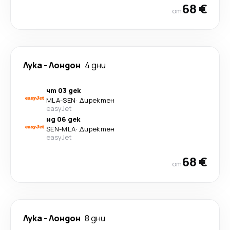
68 €
от
Лука
-
Лондон
4 дни
чт 03 дек
MLA
-
SEN
·
Директен
easyJet
нд 06 дек
SEN
-
MLA
·
Директен
easyJet
68 €
от
Лука
-
Лондон
8 дни