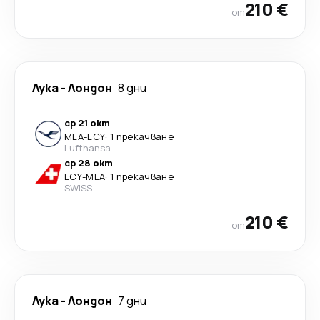
210 €
от
Лука
-
Лондон
8 дни
ср 21 окт
MLA
-
LCY
·
1 прекачване
Lufthansa
ср 28 окт
LCY
-
MLA
·
1 прекачване
SWISS
210 €
от
Лука
-
Лондон
7 дни