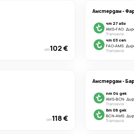
Амстердам
-
Фа
чт 27 авг
AMS
-
FAO
·
Дир
Transavia
чт 03 сеп
102 €
FAO
-
AMS
·
Дир
от
Transavia
Амстердам
-
Ба
пт 04 дек
AMS
-
BCN
·
Ди
Transavia
вт 08 дек
118 €
BCN
-
AMS
·
Ди
от
Transavia