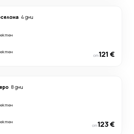
рселона
4 дни
ректен
ректен
121 €
от
еро
8 дни
ректен
ректен
123 €
от