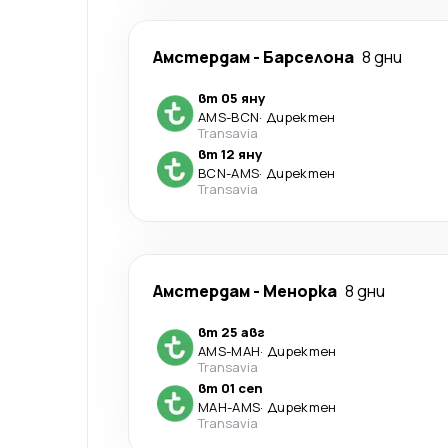
Амстердам
-
Барселона
8 дни
вт 05 яну
AMS
-
BCN
·
Директен
Transavia
вт 12 яну
BCN
-
AMS
·
Директен
Transavia
Амстердам
-
Менорка
8 дни
вт 25 авг
AMS
-
MAH
·
Директен
Transavia
вт 01 сеп
MAH
-
AMS
·
Директен
Transavia