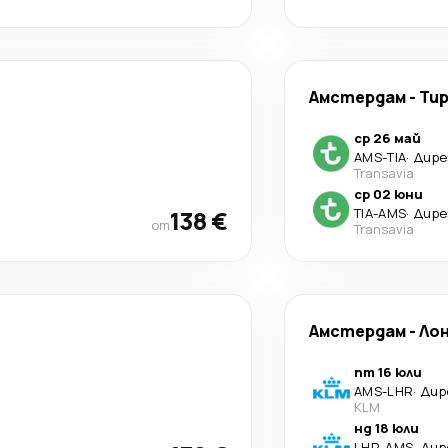
Амстердам
-
Ти
ср 26 май
AMS
-
TIA
·
Дире
Transavia
ср 02 юни
138 €
TIA
-
AMS
·
Дире
от
Transavia
Амстердам
-
Ло
пт 16 юли
AMS
-
LHR
·
Дир
KLM
нд 18 юли
LHR
-
AMS
·
Дир