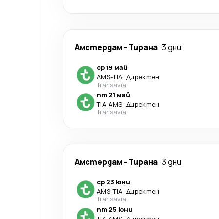
Амстердам
-
Тирана
3 дни
ср 19 май
AMS
-
TIA
·
Директен
Transavia
пт 21 май
TIA
-
AMS
·
Директен
Transavia
Амстердам
-
Тирана
3 дни
ср 23 юни
AMS
-
TIA
·
Директен
Transavia
пт 25 юни
TIA
-
AMS
·
Директен