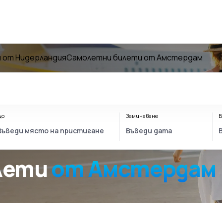
 от Нидерландия
Самолетни билети от Амстердам
До
Заминаване
В
олети
от Амстердам