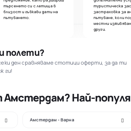
предложение, като разшириш
допълнителни усл
търсенето си с летища в
туристическа за
близост и гъвкави дати на
застраховка за а
пътуването.
пътуване, коли по
местни изживяван
други.
и полети?
секи ден сравняваме стотици оферти, за да ти
ж ги!
от Амстердам? Най-попул
Амстердам - Варна