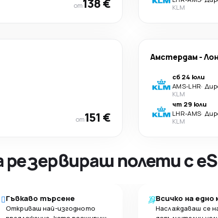
138 €
от
KLM
Амстердам
-
Ло
сб 24 юли
AMS
-
LHR
·
Дир
KLM
чт 29 юли
151 €
LHR
-
AMS
·
Дир
от
KLM
а резервираш полети с eS
Гъвкаво търсене
Всичко на едно
Откриваш най-изгодното
Наслаждаваш се н