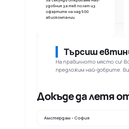
За секунди откриваме най-
удобния за теб полет из
офертите на над 500
авиокомпании.
Търсиш евтин
На правилното място си! В
предложим най-добрите. Ви
Докъде да летя 
Амстердам - София