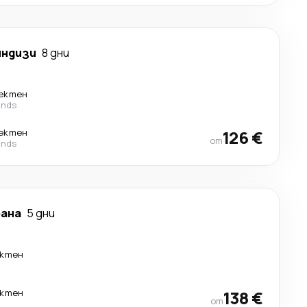
индизи
8 дни
ектен
ands
ектен
126 €
от
ands
рана
5 дни
ктен
ктен
138 €
от