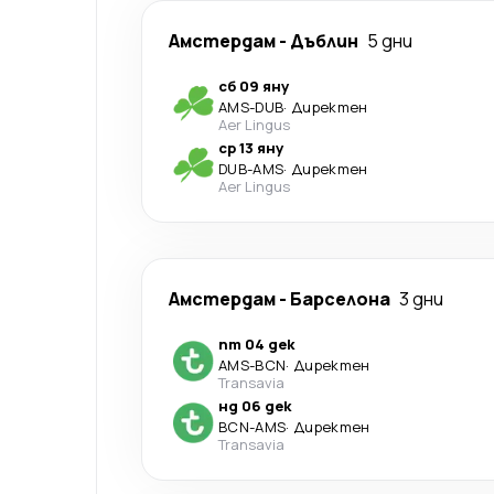
Амстердам
-
Дъблин
5 дни
сб 09 яну
AMS
-
DUB
·
Директен
Aer Lingus
ср 13 яну
DUB
-
AMS
·
Директен
Aer Lingus
Амстердам
-
Барселона
3 дни
пт 04 дек
AMS
-
BCN
·
Директен
Transavia
нд 06 дек
BCN
-
AMS
·
Директен
Transavia