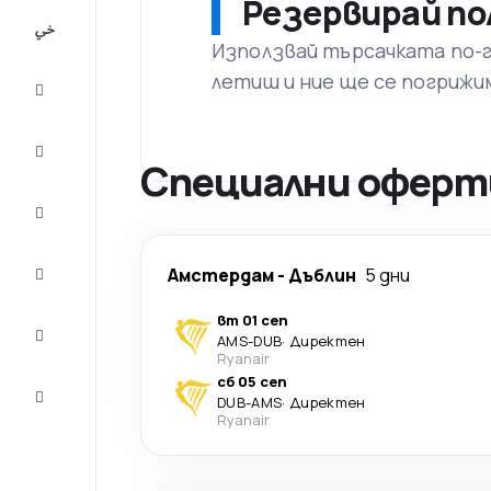
Резервирай по
All-
inclusive
Използвай търсачката по-го
летиш и ние ще се погрижи
City
Break
Настаняване
Специални оферт
Оферти
Завърши
Амстердам
-
Дъблин
5 дни
пътуването
вт 01 сеп
Съвети и
AMS
-
DUB
·
Директен
вдъхновение
Ryanair
сб 05 сеп
Обслужване
DUB
-
AMS
·
Директен
на клиенти
Ryanair