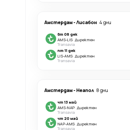
Амстердам
-
Лисабон
4 дни
вт 08 дек
AMS
-
LIS
·
Директен
Transavia
пт 11 дек
LIS
-
AMS
·
Директен
Transavia
Амстердам
-
Неапол
8 дни
чт 13 май
AMS
-
NAP
·
Директен
Transavia
чт 20 май
NAP
-
AMS
·
Директен
Transavia