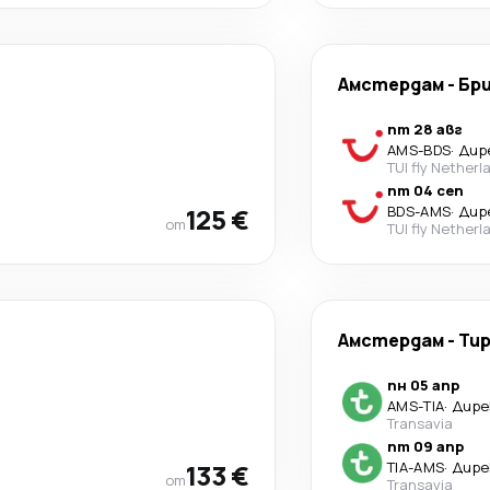
Амстердам
-
Бр
пт 28 авг
AMS
-
BDS
·
Дир
TUI fly Netherl
пт 04 сеп
125 €
BDS
-
AMS
·
Дир
от
TUI fly Netherl
Амстердам
-
Ти
пн 05 апр
AMS
-
TIA
·
Дире
Transavia
пт 09 апр
133 €
TIA
-
AMS
·
Дире
от
Transavia