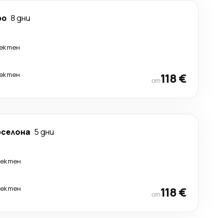
ро
8 дни
ектен
ектен
118 €
от
рселона
5 дни
ректен
ректен
118 €
от