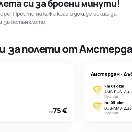
лета си за броени минути!
ре. Просто ни кажи кога и докъде искаш да
м за останалото.
и за полети от Амстерд
Амстердам
-
Дъ
чт 01 окт
AMS
-
DUB
·
Дир
Ryanair
пн 05 окт
75 €
DUB
-
AMS
·
Дир
от
Ryanair