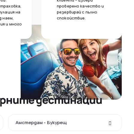
уги:
клиенти – избери
страховка,
проверено качество и
нулация на
резервирай с пълно
д наем,
спокойствие.
ия и много
ярните дестинации
Амстердам - Букурещ