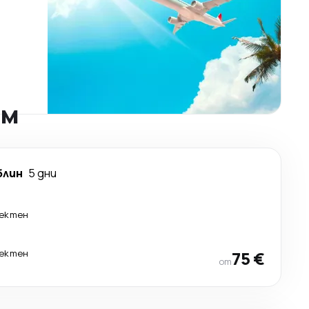
ам
блин
5 дни
ектен
ектен
75 €
от