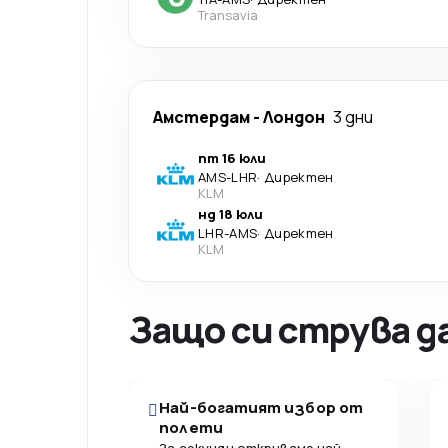
Transavia
Амстердам
-
Лондон
3 дни
пт 16 юли
AMS
-
LHR
·
Директен
KLM
нд 18 юли
LHR
-
AMS
·
Директен
KLM
Защо си струва д
Най-богатият избор от
полети