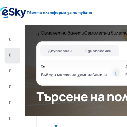
Твоята платформа за пътуване
Самолетни билети
Самолетни билети
Полет+Хотел
Двупосочен
Еднопосочен
Самолетни
билети
От
Почивки
Лято
2026
Търсене на п
Зима
2026/27
Last
minute