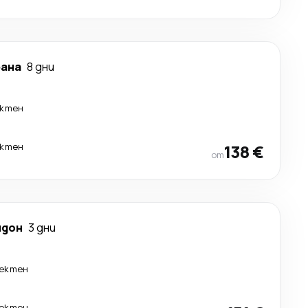
рана
8 дни
ктен
ктен
138 €
от
ндон
3 дни
ектен
ектен