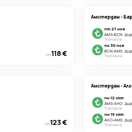
Амстердам
-
Ба
пт 27 ное
AMS
-
BCN
·
Ди
Transavia
пн 30 ное
118 €
BCN
-
AMS
·
Ди
от
Transavia
Амстердам
-
Алг
пн 12 окт
AMS
-
AHO
·
Ди
Transavia
пн 19 окт
123 €
AHO
-
AMS
·
Ди
от
Transavia