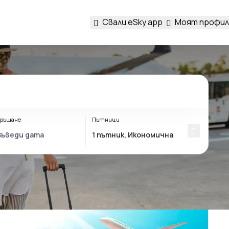
Свали eSky app
Моят профил
ръщане
Пътници