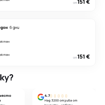
151 €
от
ндон
6 дни
ектен
ектен
151 €
от
ky?
 място
4.7
а
Над 3200 отзива от