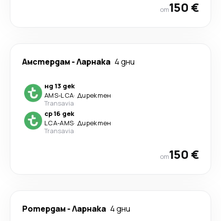
150 €
от
Амстердам
-
Ларнака
4 дни
нд 13 дек
AMS
-
LCA
·
Директен
Transavia
ср 16 дек
LCA
-
AMS
·
Директен
Transavia
150 €
от
Ротердам
-
Ларнака
4 дни