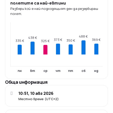
полетите са най-евтини
Разбери кой е най-подходящият ден да резервираш
полет.
488 €
438 €
373 €
369 €
350 €
335 €
325 €
пн
вт
ср
чт
пт
сб
нд
Обща информация
10:51, 10 авг 2026
Местно време (UTC+2)