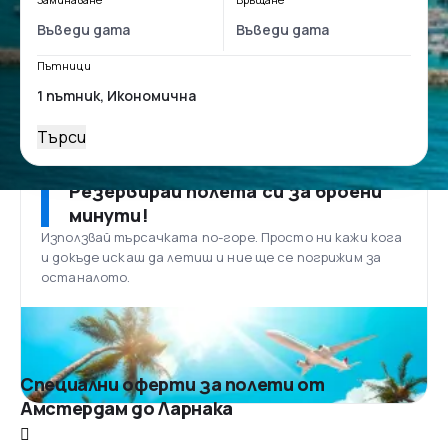
Пътници
Търси
Резервирай полета си за броени
минути!
Използвай търсачката по-горе. Просто ни кажи кога
и докъде искаш да летиш и ние ще се погрижим за
останалото.
Специални оферти за полети от
Амстердам до Ларнака