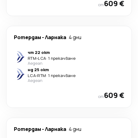
609 €
от
Ротердам
-
Ларнака
4 дни
чт 22 окт
RTM
-
LCA
·
1 прекачване
Aegean
нд 25 окт
LCA
-
RTM
·
1 прекачване
Aegean
609 €
от
Ротердам
-
Ларнака
4 дни