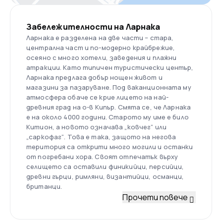
Забележителности на Ларнака
Ларнака е разделена на две части – стара,
централна част и по-модерно крайбрежие,
осеяно с много хотели, заведения и плажни
атракции. Като типичен туристически център,
Ларнака предлага добър нощен живот и
магазини за пазаруване. Под ваканционната му
атмосфера обаче се крие лицето на най-
древния град на о-в Кипър. Смята се, че Ларнака
е на около 4000 години. Старото му име е било
Китион, а новото означава „ковчег“ или
„саркофаг“. Това е така, защото на негова
територия са открити много могили и останки
от погребани хора. Своят отпечатък върху
селището са оставили финикийци, персийци,
древни гърци, римляни, византийци, османци,
британци.
Прочети повече