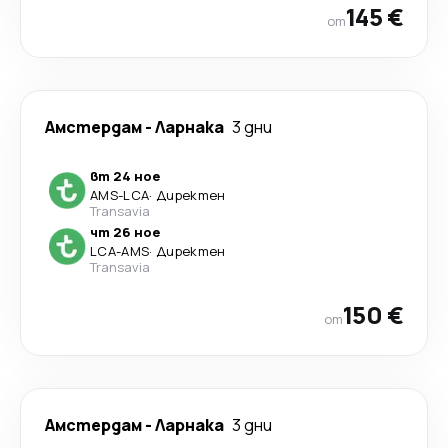
145 €
от
Амстердам
-
Ларнака
3 дни
вт 24 ное
AMS
-
LCA
·
Директен
Transavia
чт 26 ное
LCA
-
AMS
·
Директен
Transavia
150 €
от
Амстердам
-
Ларнака
3 дни