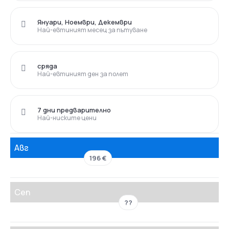
Януари, Ноември, Декември
Най-евтиният месец за пътуване
сряда
Най-евтиният ден за полет
7 дни предварително
Най-ниските цени
Авг
196 €
Сеп
??