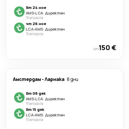
вт 24 ное
AMS
-
LCA
·
Директен
Transavia
чт 26 ное
LCA
-
AMS
·
Директен
Transavia
150 €
от
Амстердам
-
Ларнака
8 дни
вт 08 дек
AMS
-
LCA
·
Директен
Transavia
вт 15 дек
LCA
-
AMS
·
Директен
Transavia