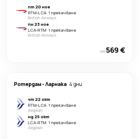
пт 20 ное
RTM
-
LCA
·
1 прекачване
British Airways
пн 23 ное
LCA
-
RTM
·
1 прекачване
British Airways
569 €
от
Ротердам
-
Ларнака
4 дни
чт 22 окт
RTM
-
LCA
·
1 прекачване
Aegean
нд 25 окт
LCA
-
RTM
·
1 прекачване
Aegean