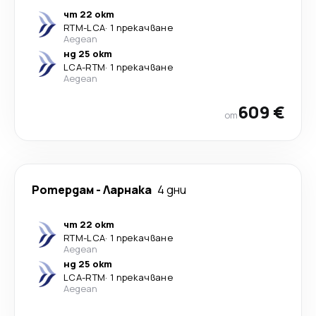
чт 22 окт
RTM
-
LCA
·
1 прекачване
Aegean
нд 25 окт
LCA
-
RTM
·
1 прекачване
Aegean
609 €
от
Ротердам
-
Ларнака
4 дни
чт 22 окт
RTM
-
LCA
·
1 прекачване
Aegean
нд 25 окт
LCA
-
RTM
·
1 прекачване
Aegean