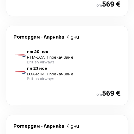
569 €
от
Ротердам
-
Ларнака
4 дни
пт 20 ное
RTM
-
LCA
·
1 прекачване
British Airways
пн 23 ное
LCA
-
RTM
·
1 прекачване
British Airways
569 €
от
Ротердам
-
Ларнака
4 дни