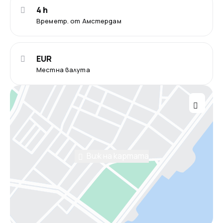
4 h
Времетр. от Амстердам
EUR
Местна валута
Виж на картата