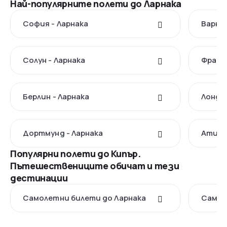
Най-популярните полети до Ларнака
София - Ларнака
Варна 
Солун - Ларнака
Франк
Берлин - Ларнака
Лондон
Дортмунд - Ларнака
Атина 
Популярни полети до Кипър.
Пътешествениците обичат и тези
дестинации
Самолетни билети до Ларнака
Самол