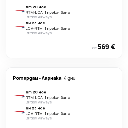
пт 20 ное
RTM
-
LCA
·
1 прекачване
British Airways
пн 23 ное
LCA
-
RTM
·
1 прекачване
British Airways
569 €
от
Ротердам
-
Ларнака
4 дни
пт 20 ное
RTM
-
LCA
·
1 прекачване
British Airways
пн 23 ное
LCA
-
RTM
·
1 прекачване
British Airways