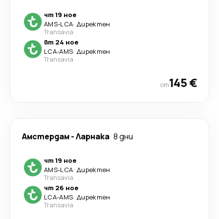
чт 19 ное
AMS
-
LCA
·
Директен
Transavia
вт 24 ное
LCA
-
AMS
·
Директен
Transavia
145 €
от
Амстердам
-
Ларнака
8 дни
чт 19 ное
AMS
-
LCA
·
Директен
Transavia
чт 26 ное
LCA
-
AMS
·
Директен
Transavia