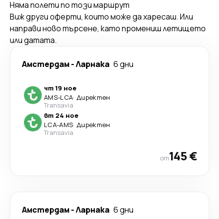
Няма полети по този маршрут
Виж други оферти, които може да харесаш. Или
направи ново търсене, като промениш летището
или датата.
Амстердам
-
Ларнака
6 дни
чт 19 ное
AMS
-
LCA
·
Директен
Transavia
вт 24 ное
LCA
-
AMS
·
Директен
Transavia
145 €
от
Амстердам
-
Ларнака
6 дни