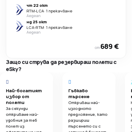
чт 22 окт
RTM
-
LCA
·
1 прекачване
Aegean
нд 25 окт
LCA
-
RTM
·
1 прекачване
Aegean
689 €
от
Защо си струва да резервираш полети с
eSky?
Най-богатият
Гъвкаво
избор от
търсене
полети
Откриваш най-
За секунди
изгодното
откриваме най-
предложение, като
удобния за теб
разшириш
полет из
търсенето си с
офертите на над
летища в близост