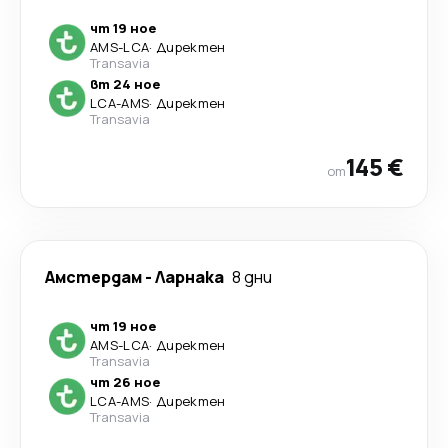
чт 19 ное
AMS
-
LCA
·
Директен
Transavia
вт 24 ное
LCA
-
AMS
·
Директен
Transavia
145 €
от
Амстердам
-
Ларнака
8 дни
чт 19 ное
AMS
-
LCA
·
Директен
Transavia
чт 26 ное
LCA
-
AMS
·
Директен
Transavia