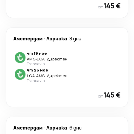
145 €
от
Амстердам
-
Ларнака
8 дни
чт 19 ное
AMS
-
LCA
·
Директен
Transavia
чт 26 ное
LCA
-
AMS
·
Директен
Transavia
145 €
от
Амстердам
-
Ларнака
6 дни