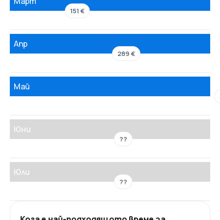
Март
151 €
Апр
289 €
Май
Юни
??
Юли
??
Кога е най-подходящото време за