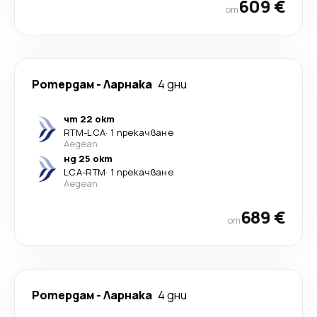
609 €
от
Ротердам
-
Ларнака
4 дни
чт 22 окт
RTM
-
LCA
·
1 прекачване
Aegean
нд 25 окт
LCA
-
RTM
·
1 прекачване
Aegean
689 €
от
Ротердам
-
Ларнака
4 дни