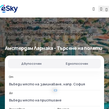
Самолетни билети
Самолетни билети от
Амстердам
Самолетни билети до
Ларнака
Самолетни билети от Амстердам до
Ларнака
Амстердам Ларнака
- Търсене на полети
Двупосочен
Еднопосочен
От
До
Заминаване
Връщане