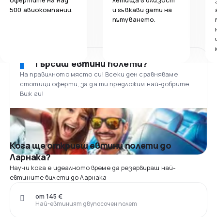
500 авиокомпании.
и гъвкави дати на
пътуването.
Търсиш евтини полети?
На правилното място си! Всеки ден сравняваме
стотици оферти, за да ти предложим най-добрите.
Виж ги!
Кога ще откриеш евтини полети до
Ларнака?
Научи кога е идеалното време да резервираш най-
евтините билети до Ларнака
от 145 €
Най-евтиният двупосочен полет