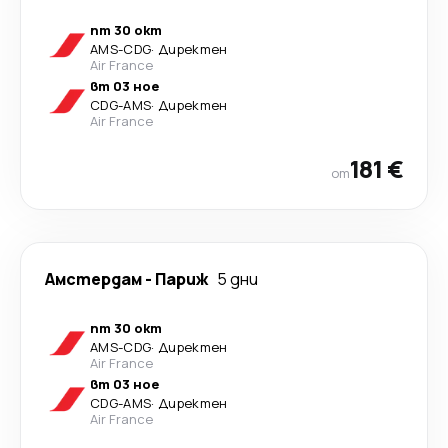
пт 30 окт
AMS
-
CDG
·
Директен
Air France
вт 03 ное
CDG
-
AMS
·
Директен
Air France
181 €
от
Амстердам
-
Париж
5 дни
пт 30 окт
AMS
-
CDG
·
Директен
Air France
вт 03 ное
CDG
-
AMS
·
Директен
Air France