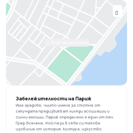
Виж на картата
Забележителности на Париж
Има градове, чиито имена за стотна от
секундата предизвикват хиляди асоциации и
силни емоции. Париж определено е един от тях.
Град-вселена, той пази в себе си такова
изобилие от история, култура, изкуство,