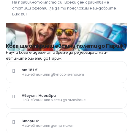
На правилното място си! Всеки ден сравняваме
стотици оферти, за да ти предложим най-добрите.
Виж ги!
Кога ще откриеш евтини полети до Париж?
Научи кога е идеалното време да резервираш най-
евтините билети до Париж
от 181 €
Най-евтиният двупосочен полет
Август, Ноември
Най-евтиният месец за пътуване
вторник
Най-евтиният ден за полет