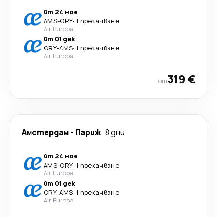
вт 24 ное
AMS
-
ORY
·
1 прекачване
Air Europa
вт 01 дек
ORY
-
AMS
·
1 прекачване
Air Europa
319 €
от
Амстердам
-
Париж
8 дни
вт 24 ное
AMS
-
ORY
·
1 прекачване
Air Europa
вт 01 дек
ORY
-
AMS
·
1 прекачване
Air Europa