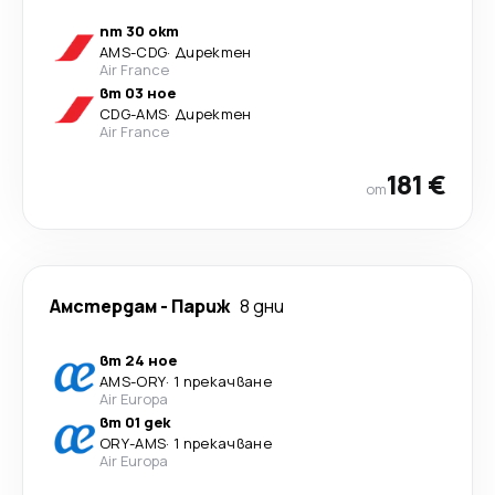
пт 30 окт
AMS
-
CDG
·
Директен
Air France
вт 03 ное
CDG
-
AMS
·
Директен
Air France
181 €
от
Амстердам
-
Париж
8 дни
вт 24 ное
AMS
-
ORY
·
1 прекачване
Air Europa
вт 01 дек
ORY
-
AMS
·
1 прекачване
Air Europa