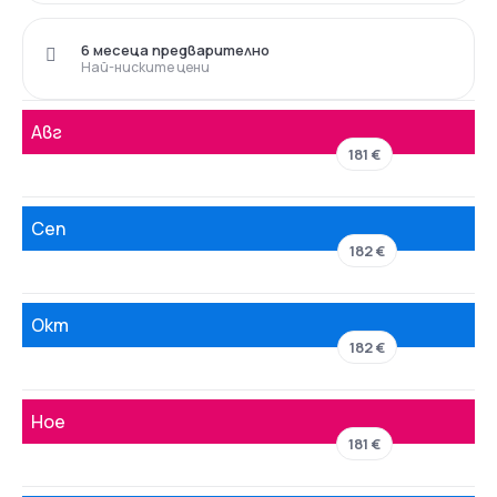
6 месеца предварително
Най-ниските цени
Авг
181 €
Сеп
182 €
Окт
182 €
Ное
181 €