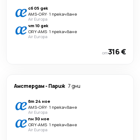
сб 05 дек
AMS
-
ORY
·
1 прекачване
Air Europa
чт 10 дек
ORY
-
AMS
·
1 прекачване
Air Europa
316 €
от
Амстердам
-
Париж
7 дни
вт 24 ное
AMS
-
ORY
·
1 прекачване
Air Europa
пн 30 ное
ORY
-
AMS
·
1 прекачване
Air Europa