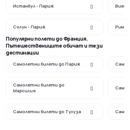
Истанбул - Париж
Виена
Солун - Париж
Рим -
Популярни полети до Франция.
Пътешествениците обичат и тези
дестинации
Самолетни билети до Париж
Самол
Самолетни билети до
Самол
Марсилия
Самолетни билети до Тулуза
Самол