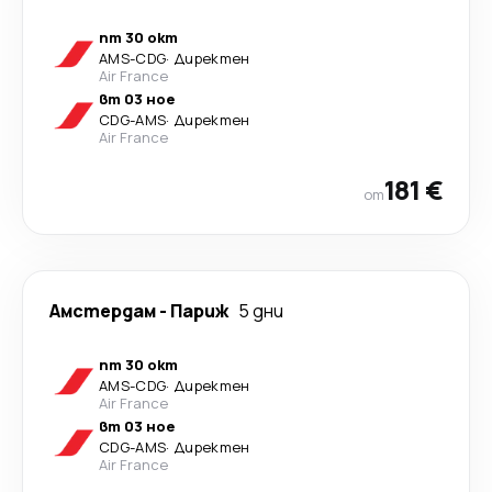
пт 30 окт
AMS
-
CDG
·
Директен
Air France
вт 03 ное
CDG
-
AMS
·
Директен
Air France
181 €
от
Амстердам
-
Париж
5 дни
пт 30 окт
AMS
-
CDG
·
Директен
Air France
вт 03 ное
CDG
-
AMS
·
Директен
Air France