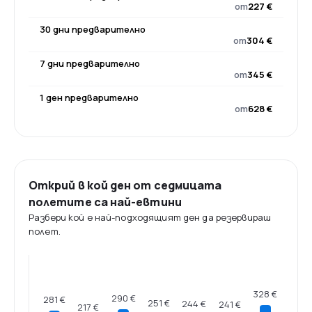
от
227 €
30 дни предварително
от
304 €
7 дни предварително
от
345 €
1 ден предварително
от
628 €
Открий в кой ден от седмицата
полетите са най-евтини
Разбери кой е най-подходящият ден да резервираш
полет.
328 €
290 €
281 €
251 €
244 €
241 €
217 €