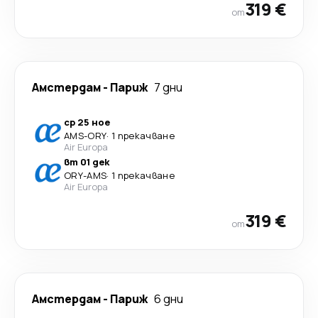
319 €
от
Амстердам
-
Париж
7 дни
ср 25 ное
AMS
-
ORY
·
1 прекачване
Air Europa
вт 01 дек
ORY
-
AMS
·
1 прекачване
Air Europa
319 €
от
Амстердам
-
Париж
6 дни