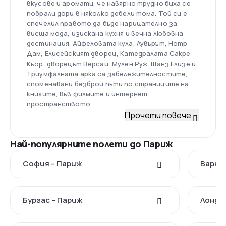
вкусове и аромати, че навярно трудно биха се
побрали дори в няколко дебели тома. Той си е
спечелил правото да бъде нарицателно за
висша мода, изискана кухня и вечна любовна
дестинация. Айфеловата кула, Лувърът, Нотр
Дам, Елисейският дворец, Катедралата Сакре
Кьор, дворецът Версай, Мулен Руж, Шанз Елизе и
Триумфалната арка са забележителностите,
споменавани безброй пъти по страниците на
книгите, във филмите и интернет
пространството.
Прочети повече
Най-популярните полети до Париж
София - Париж
Варна
Бургас - Париж
Лондо