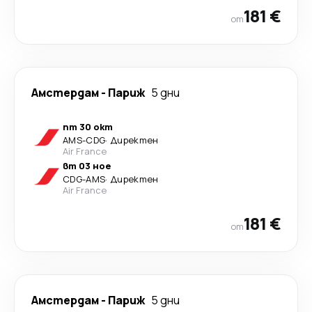
181 €
от
Амстердам
-
Париж
5 дни
пт 30 окт
AMS
-
CDG
·
Директен
Air France
вт 03 ное
CDG
-
AMS
·
Директен
Air France
181 €
от
Амстердам
-
Париж
5 дни