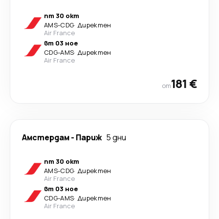
пт 30 окт
AMS
-
CDG
·
Директен
Air France
вт 03 ное
CDG
-
AMS
·
Директен
Air France
181 €
от
Амстердам
-
Париж
5 дни
пт 30 окт
AMS
-
CDG
·
Директен
Air France
вт 03 ное
CDG
-
AMS
·
Директен
Air France