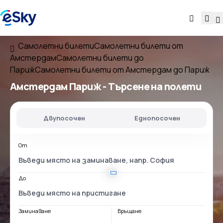
Самолетни билети
Самолетни билети от
Амстердам
Самолетни билети до
Париж
Самолетни билети от Амстердам до Париж
Амстердам Париж
- Търсене на полети
Двупосочен
Еднопосочен
От
До
Заминаване
Връщане