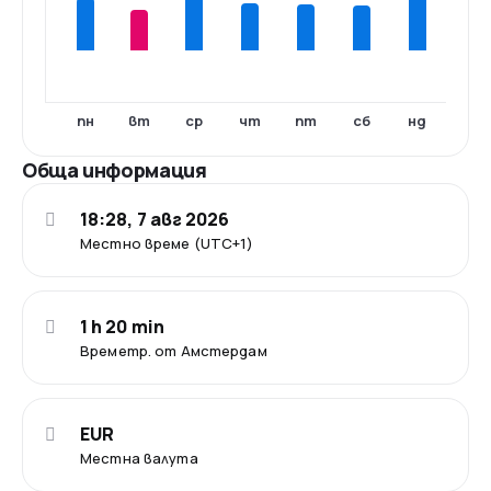
пн
вт
ср
чт
пт
сб
нд
Обща информация
18:28, 7 авг 2026
Местно време (UTC+1)
1 h 20 min
Времетр. от Амстердам
EUR
Местна валута