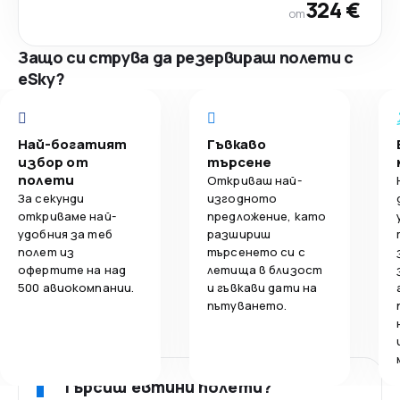
324 €
от
Защо си струва да резервираш полети с
eSky?
Най-богатият
Гъвкаво
избор от
търсене
полети
Откриваш най-
За секунди
изгодното
откриваме най-
предложение, като
удобния за теб
разшириш
полет из
търсенето си с
офертите на над
летища в близост
500 авиокомпании.
и гъвкави дати на
пътуването.
Търсиш евтини полети?