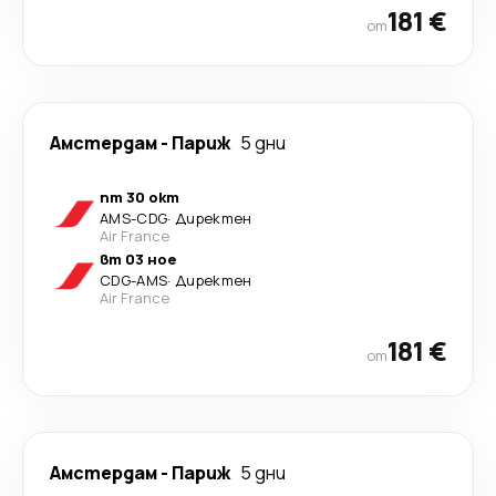
181 €
от
Амстердам
-
Париж
5 дни
пт 30 окт
AMS
-
CDG
·
Директен
Air France
вт 03 ное
CDG
-
AMS
·
Директен
Air France
181 €
от
Амстердам
-
Париж
5 дни