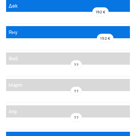
Дек
182 €
Яну
192 €
Фев
??
Март
??
Апр
??