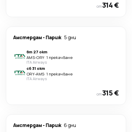
314 €
от
Амстердам
-
Париж
5 дни
вт 27 окт
AMS
-
ORY
·
1 прекачване
ITA Airways
сб 31 окт
ORY
-
AMS
·
1 прекачване
ITA Airways
315 €
от
Амстердам
-
Париж
6 дни