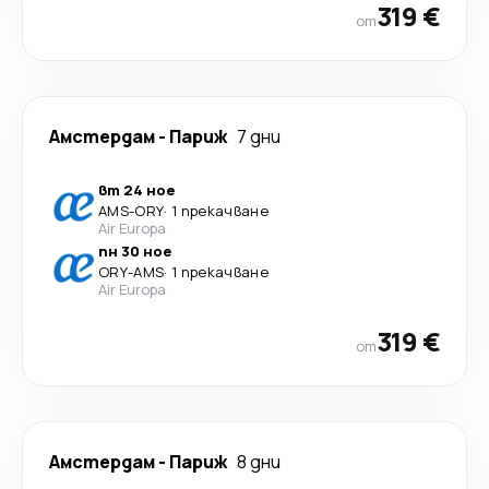
319 €
от
Амстердам
-
Париж
7 дни
вт 24 ное
AMS
-
ORY
·
1 прекачване
Air Europa
пн 30 ное
ORY
-
AMS
·
1 прекачване
Air Europa
319 €
от
Амстердам
-
Париж
8 дни