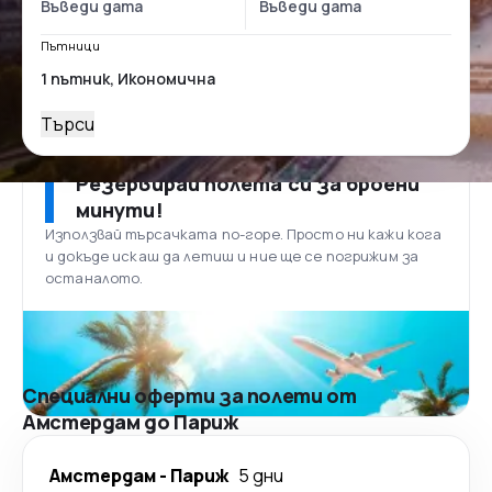
Пътници
Търси
Резервирай полета си за броени
минути!
Използвай търсачката по-горе. Просто ни кажи кога
и докъде искаш да летиш и ние ще се погрижим за
останалото.
Специални оферти за полети от
Амстердам до Париж
Амстердам
-
Париж
5 дни