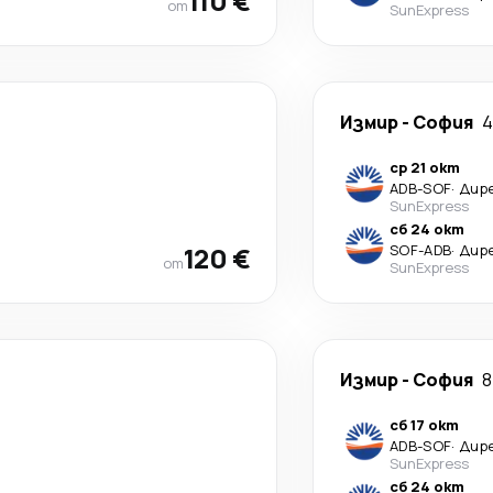
110 €
от
SunExpress
Измир
-
София
4
ср 21 окт
ADB
-
SOF
·
Дир
SunExpress
сб 24 окт
120 €
SOF
-
ADB
·
Дир
от
SunExpress
Измир
-
София
8
сб 17 окт
ADB
-
SOF
·
Дир
SunExpress
сб 24 окт