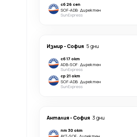
сб 26 сеп
SOF
-
ADB
·
Директен
SunExpress
Измир
-
София
5 дни
сб 17 окт
ADB
-
SOF
·
Директен
SunExpress
ср 21 окт
SOF
-
ADB
·
Директен
SunExpress
Анталия
-
София
3 дни
пт 30 окт
AYT
-
SOF
·
Директен