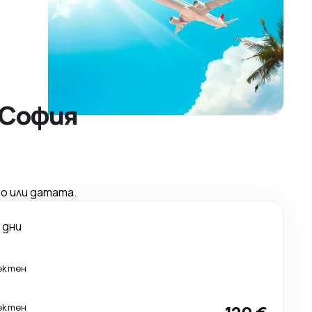
 София
о или датата.
 дни
ектен
ектен