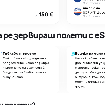
SunExpress
пт 30 окт
150 €
SOF
-
AYT
·
Дир
от
SunExpress
а резервираш полети с eS
Гъвкаво търсене
Всичко на едно
Откриваш най-изгодното
Наслаждаваш се н
предложение, като разшириш
допълнителни усл
търсенето си с летища в
туристическа за
близост и гъвкави дати на
застраховка за а
пътуването.
пътуване, коли по
местни изживяван
други.
и полети?