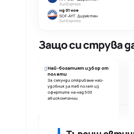
SunExpress
нд 01 ное
SOF
-
AYT
·
Директен
SunExpress
Защо си струва д
Най-богатият избор от
полети
За секунди откриваме най-
удобния за теб полет из
офертите на над 500
авиокомпании.
Търсиш евтин