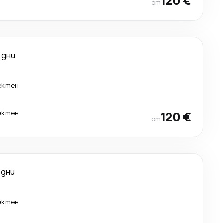
120 €
от
 дни
ектен
ектен
120 €
от
 дни
ектен