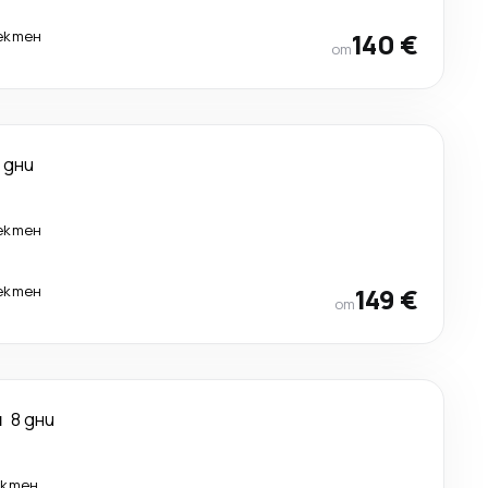
ектен
140 €
от
 дни
ектен
ектен
149 €
от
я
8 дни
ектен