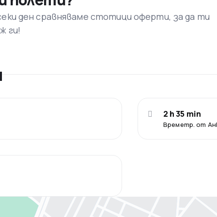
секи ден сравняваме стотици оферти, за да ти
ж ги!
я
2 h 35 min
Времетр. от Ан