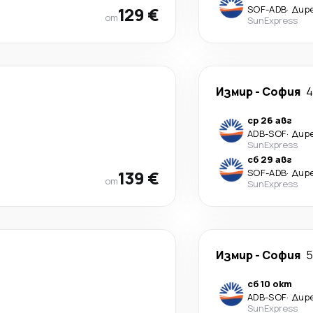
129 €
SOF
-
ADB
·
Дир
от
SunExpress
Измир
-
София
4
ср 26 авг
ADB
-
SOF
·
Дир
SunExpress
сб 29 авг
139 €
SOF
-
ADB
·
Дир
от
SunExpress
Измир
-
София
5
сб 10 окт
ADB
-
SOF
·
Дир
SunExpress