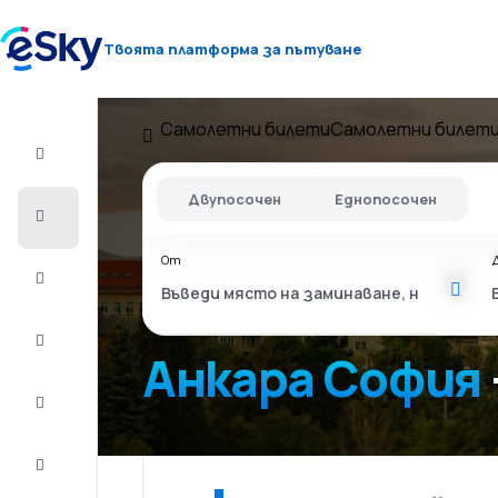
Твоята платформа за пътуване
Самолетни билети
Самолетни билети
Полет+Хотел
Двупосочен
Еднопосочен
Самолетни
билети
От
Почивки
Лято
2026
Анкара София
Зима
2026/27
Last
minute