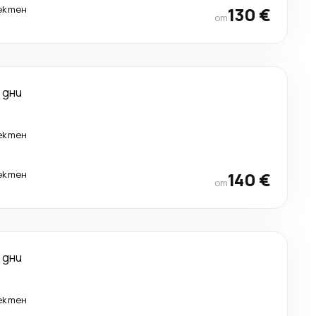
ектен
130 €
от
 дни
ектен
ектен
140 €
от
 дни
ектен