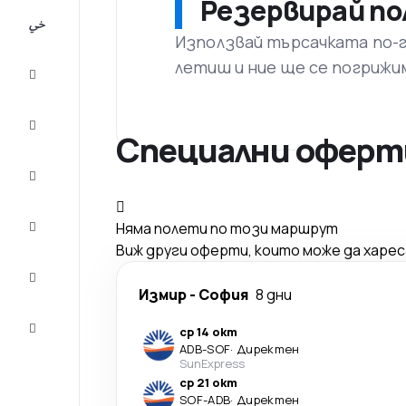
Резервирай по
All-
inclusive
Използвай търсачката по-го
летиш и ние ще се погрижи
City
Break
Настаняване
Специални оферти
Оферти
Завърши
Няма полети по този маршрут
пътуването
Виж други оферти, които може да харе
Съвети и
вдъхновение
Измир
-
София
8 дни
Обслужване
ср 14 окт
на клиенти
ADB
-
SOF
·
Директен
SunExpress
ср 21 окт
SOF
-
ADB
·
Директен