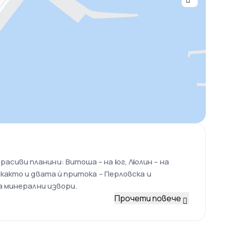
асиви планини: Витоша – на юг, Люлин – на
 както и двата ѝ притока – Перловска и
а минерални извори.
Прочети повече