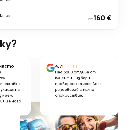
ектен
160 €
от
ky?
 място
4.7
а
Над 3200 отзива от
уги:
клиенти – избери
страховка,
проверено качество и
нулация на
резервирай с пълно
д наем,
спокойствие.
ия и много