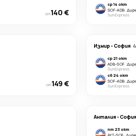
ср 14 окт
140 €
SOF
-
ADB
·
Дир
от
SunExpress
Измир
-
София
4
ср 21 окт
ADB
-
SOF
·
Дир
SunExpress
сб 24 окт
149 €
SOF
-
ADB
·
Дир
от
SunExpress
Анталия
-
Софи
пт 23 окт
AYT
-
SOF
·
Дир