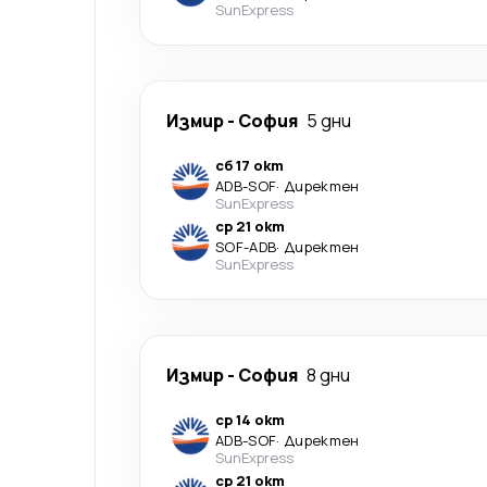
SunExpress
Измир
-
София
5 дни
сб 17 окт
ADB
-
SOF
·
Директен
SunExpress
ср 21 окт
SOF
-
ADB
·
Директен
SunExpress
Измир
-
София
8 дни
ср 14 окт
ADB
-
SOF
·
Директен
SunExpress
ср 21 окт