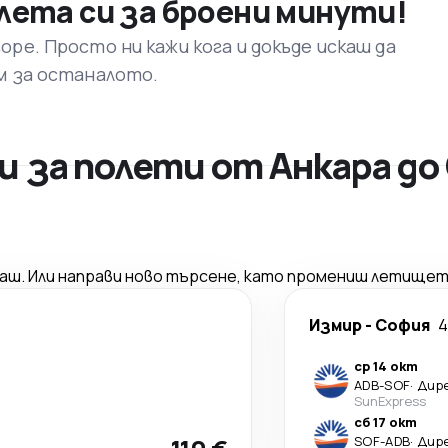
лета си за броени минути!
ре. Просто ни кажи кога и докъде искаш да
м за останалото.
 за полети от Анкара до
саш. Или направи ново търсене, като промениш летищет
Измир
-
София
4
ср 14 окт
ADB
-
SOF
·
Дир
SunExpress
сб 17 окт
SOF
-
ADB
·
Дир