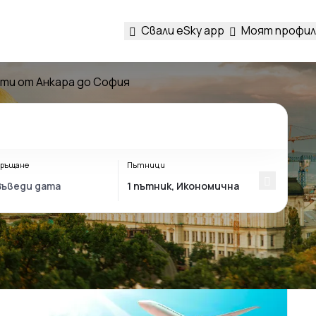
Свали eSky app
Моят профил
ти от Анкара до София
ръщане
Пътници