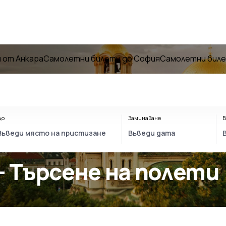
 от Анкара
Самолетни билети до София
Самолетни биле
До
Заминаване
В
- Търсене на полети