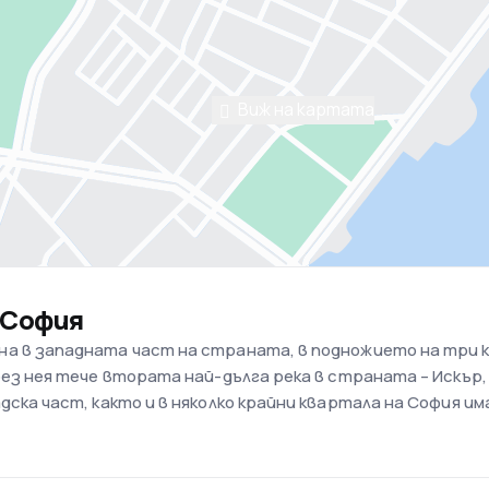
Виж на картата
 София
а в западната част на страната, в подножието на три кр
рез нея тече втората най-дълга река в страната – Искър,
дска част, както и в няколко крайни квартала на София им