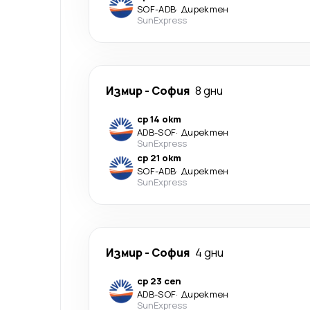
SOF
-
ADB
·
Директен
SunExpress
Измир
-
София
8 дни
ср 14 окт
ADB
-
SOF
·
Директен
SunExpress
ср 21 окт
SOF
-
ADB
·
Директен
SunExpress
Измир
-
София
4 дни
ср 23 сеп
ADB
-
SOF
·
Директен
SunExpress