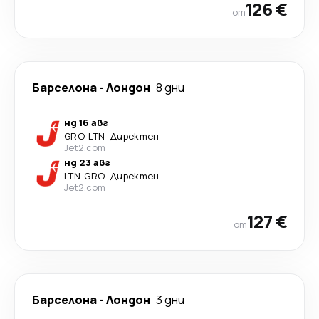
126 €
от
Барселона
-
Лондон
8 дни
нд 16 авг
GRO
-
LTN
·
Директен
Jet2.com
нд 23 авг
LTN
-
GRO
·
Директен
Jet2.com
127 €
от
Барселона
-
Лондон
3 дни