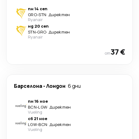
пн 14 сеп
GRO
-
STN
·
Директен
Ryanair
нд 20 сеп
STN
-
GRO
·
Директен
Ryanair
37 €
от
Барселона
-
Лондон
6 дни
пн 16 ное
BCN
-
LGW
·
Директен
Vueling
сб 21 ное
LGW
-
BCN
·
Директен
Vueling