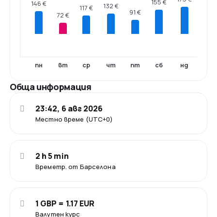
155 €
146 €
132 €
117 €
91 €
72 €
пн
вт
ср
чт
пт
сб
нд
Обща информация
23:42, 6 авг 2026
Местно време (UTC+0)
2 h 5 min
Времетр. от Барселона
1 GBP = 1.17 EUR
Валутен курс