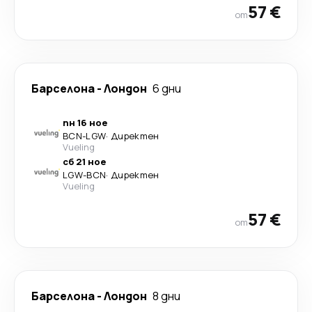
57 €
от
Барселона
-
Лондон
6 дни
пн 16 ное
BCN
-
LGW
·
Директен
Vueling
сб 21 ное
LGW
-
BCN
·
Директен
Vueling
57 €
от
Барселона
-
Лондон
8 дни