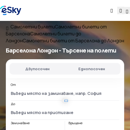
Самолетни билети
Самолетни билети от
Барселона
Самолетни билети до
Лондон
Самолетни билети от Барселона до Лондон
Барселона Лондон
- Търсене на полети
Двупосочен
Еднопосочен
От
До
Заминаване
Връщане