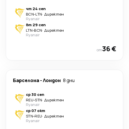
чт 24 сеп
BCN
-
LTN
·
Директен
Ryanair
вт 29 сеп
LTN
-
BCN
·
Директен
Ryanair
36 €
от
Барселона
-
Лондон
8 дни
ср 30 сеп
REU
-
STN
·
Директен
Ryanair
ср 07 окт
STN
-
REU
·
Директен
Ryanair