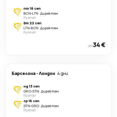
пт 18 сеп
BCN
-
LTN
·
Директен
Ryanair
вт 22 сеп
LTN
-
BCN
·
Директен
Ryanair
34 €
от
Барселона
-
Лондон
4 дни
нд 13 сеп
GRO
-
STN
·
Директен
Ryanair
ср 16 сеп
STN
-
GRO
·
Директен
Ryanair