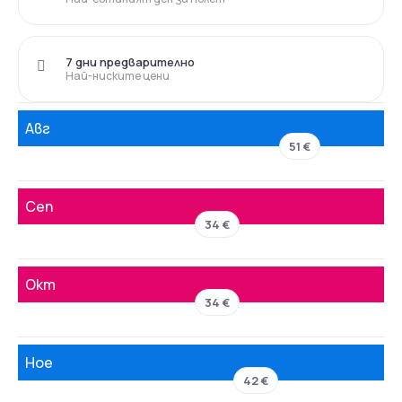
7 дни предварително
Най-ниските цени
Авг
51 €
Сеп
34 €
Окт
34 €
Ное
42 €