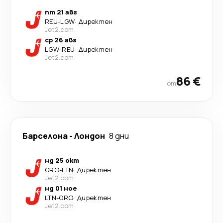
пт 21 авг
REU
-
LGW
·
Директен
Jet2.com
ср 26 авг
LGW
-
REU
·
Директен
Jet2.com
86 €
от
Барселона
-
Лондон
8 дни
нд 25 окт
GRO
-
LTN
·
Директен
Jet2.com
нд 01 ное
LTN
-
GRO
·
Директен
Jet2.com