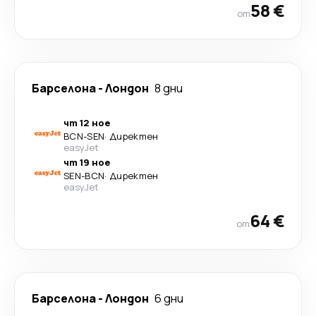
58 €
от
Барселона
-
Лондон
8 дни
чт 12 ное
BCN
-
SEN
·
Директен
easyJet
чт 19 ное
SEN
-
BCN
·
Директен
easyJet
64 €
от
Барселона
-
Лондон
6 дни