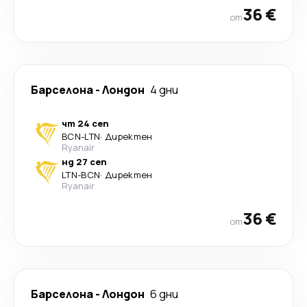
36 €
от
Барселона
-
Лондон
4 дни
чт 24 сеп
BCN
-
LTN
·
Директен
Ryanair
нд 27 сеп
LTN
-
BCN
·
Директен
Ryanair
36 €
от
Барселона
-
Лондон
6 дни