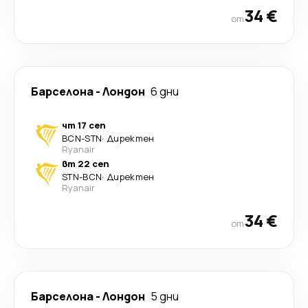
34 €
от
Барселона
-
Лондон
6 дни
чт 17 сеп
BCN
-
STN
·
Директен
Ryanair
вт 22 сеп
STN
-
BCN
·
Директен
Ryanair
34 €
от
Барселона
-
Лондон
5 дни