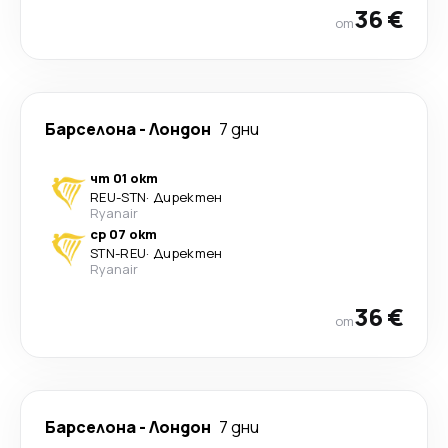
36 €
от
Барселона
-
Лондон
7 дни
чт 01 окт
REU
-
STN
·
Директен
Ryanair
ср 07 окт
STN
-
REU
·
Директен
Ryanair
36 €
от
Барселона
-
Лондон
7 дни