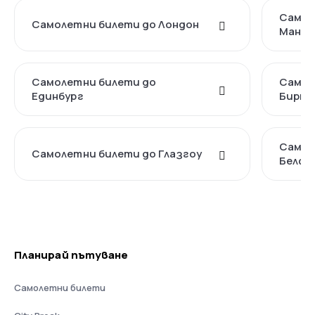
Самол
Самолетни билети до Лондон
Манче
Самолетни билети до
Самол
Единбург
Бирми
Самол
Самолетни билети до Глазгоу
Белфа
Планирай пътуване
Самолетни билети