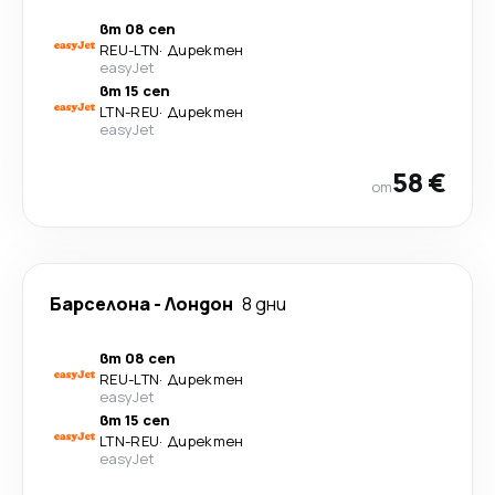
вт 08 сеп
REU
-
LTN
·
Директен
easyJet
вт 15 сеп
LTN
-
REU
·
Директен
easyJet
58 €
от
Барселона
-
Лондон
8 дни
вт 08 сеп
REU
-
LTN
·
Директен
easyJet
вт 15 сеп
LTN
-
REU
·
Директен
easyJet