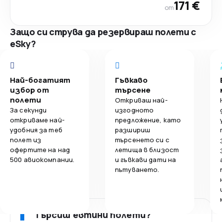
171 €
от
Защо си струва да резервираш полети с
eSky?
Най-богатият
Гъвкаво
избор от
търсене
полети
Откриваш най-
За секунди
изгодното
откриваме най-
предложение, като
удобния за теб
разшириш
полет из
търсенето си с
офертите на над
летища в близост
500 авиокомпании.
и гъвкави дати на
пътуването.
Търсиш евтини полети?