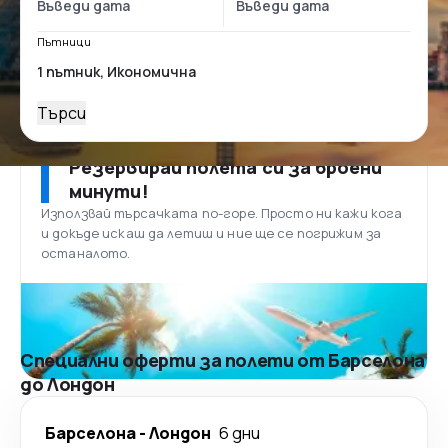
Пътници
Търси
Резервирай полета си за броени
минути!
Използвай търсачката по-горе. Просто ни кажи кога
и докъде искаш да летиш и ние ще се погрижим за
останалото.
Специални оферти за полети от Барселона
до Лондон
Барселона
-
Лондон
6 дни