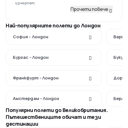
изчерпат.
Прочети повече
Най-популярните полети до Лондон
София - Лондон
Варна 
Бургас - Лондон
Букур
Франкфурт - Лондон
Дортм
Амстердам - Лондон
Берлин
Популярни полети до Великобритания.
Пътешествениците обичат и тези
дестинации