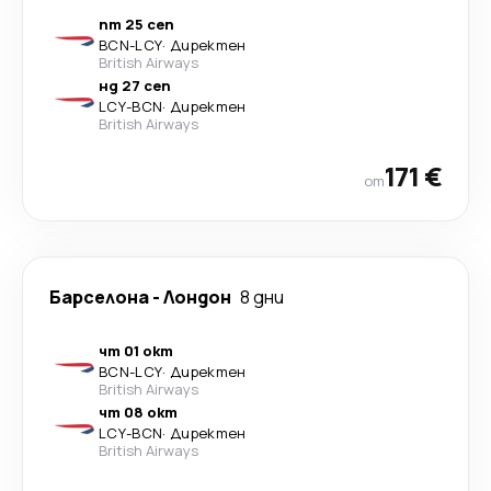
пт 25 сеп
BCN
-
LCY
·
Директен
British Airways
нд 27 сеп
LCY
-
BCN
·
Директен
British Airways
171 €
от
Барселона
-
Лондон
8 дни
чт 01 окт
BCN
-
LCY
·
Директен
British Airways
чт 08 окт
LCY
-
BCN
·
Директен
British Airways