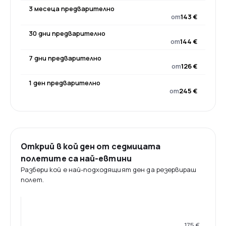
3 месеца предварително
от
143 €
30 дни предварително
от
144 €
7 дни предварително
от
126 €
1 ден предварително
от
245 €
Открий в кой ден от седмицата
полетите са най-евтини
Разбери кой е най-подходящият ден да резервираш
полет.
175 €