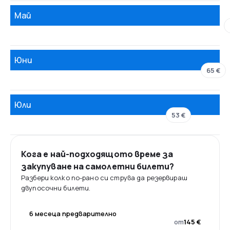
Май
Юни
65 €
Юли
53 €
Кога е най-подходящото време за
закупуване на самолетни билети?
Разбери колко по-рано си струва да резервираш
двупосочни билети.
6 месеца предварително
от
145 €