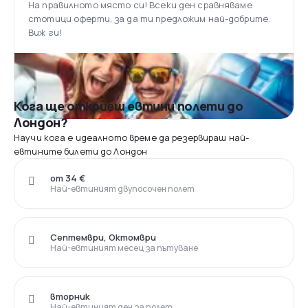
На правилното място си! Всеки ден сравняваме
стотици оферти, за да ти предложим най-добрите.
Виж ги!
Кога ще откриеш евтини полети до
Лондон?
Научи кога е идеалното време да резервираш най-
евтините билети до Лондон
от 34 €
Най-евтиният двупосочен полет
Септември, Октомври
Най-евтиният месец за пътуване
вторник
Най-евтиният ден за полет