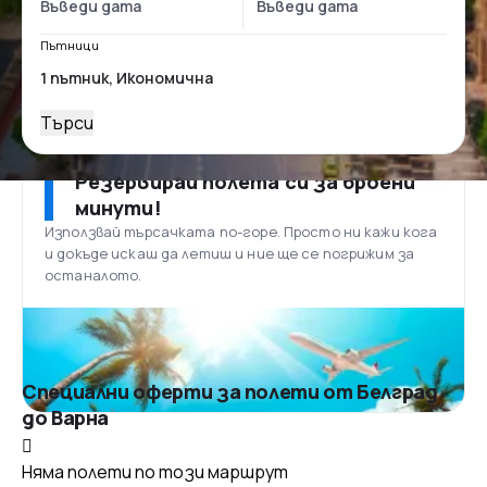
Пътници
Търси
Резервирай полета си за броени
минути!
Използвай търсачката по-горе. Просто ни кажи кога
и докъде искаш да летиш и ние ще се погрижим за
останалото.
Специални оферти за полети от Белград
до Варна
Няма полети по този маршрут