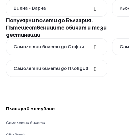
Виена - Варна
Кьолн 
Популярни полети до България.
Пътешествениците обичат и тези
дестинации
Самолетни билети до София
Самол
Самолетни билети до Пловдив
Планирай пътуване
Самолетни билети
City Break