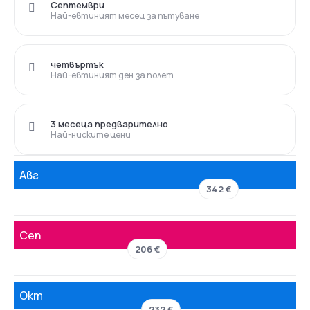
Септември
Най-евтиният месец за пътуване
четвъртък
Най-евтиният ден за полет
3 месеца предварително
Най-ниските цени
Авг
342 €
Сеп
206 €
Окт
232 €