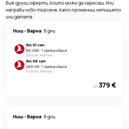
Виж други оферти, които може да харесаш. Или
направи ново търсене, като промениш летището
или датата.
Ниш
-
Варна
8 дни
вт 01 сеп
INI
-
VAR
·
1 прекачване
Turkish Airlines
вт 08 сеп
VAR
-
INI
·
1 прекачване
Turkish Airlines
379 €
от
Ниш
-
Варна
8 дни