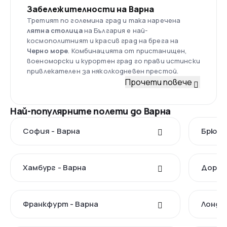
Забележителности на Варна
Третият по големина град и така наречена
лятна столица
на България е най-
космополитният и красив град на брега на
Черно море
. Комбинацията от пристанищен,
военоморски и курортен град го прави истински
привлекателен за няколкодневен престой.
Прочети повече
Най-популярните полети до Варна
София - Варна
Брюксе
Хамбург - Варна
Дортм
Франкфурт - Варна
Лондон