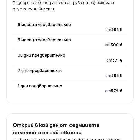
Разбери колко по-рано си струва да резервираш
двупосочни билети.
6 месеца предварително
от
388 €
3 месеца предварително
от
300 €
30 дни предварително
от
371 €
7 дни предварително
от
388 €
1 ден предварително
от
579 €
Открий в кой ден от седмицата
полетите са най-евтини
Разбери кой е най-подходящият ден да резервираш