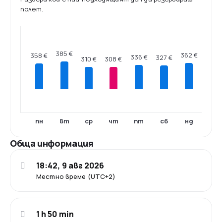
полет.
385 €
362 €
358 €
336 €
327 €
310 €
308 €
пн
вт
ср
чт
пт
сб
нд
Обща информация
18:42, 9 авг 2026
Местно време (UTC+2)
1 h 50 min