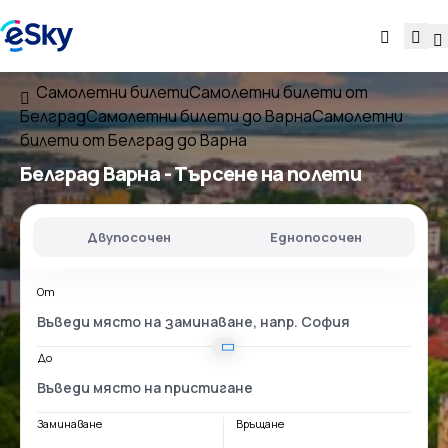
Самолетни билети
Самолетни билети от
Белград
Самолетни билети до Варна
Самолетни
билети от Белград до Варна
Белград Варна
- Търсене на полети
Двупосочен
Еднопосочен
От
До
Заминаване
Връщане