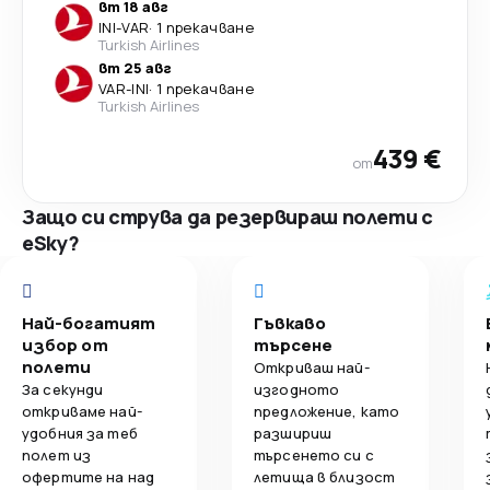
вт 18 авг
INI
-
VAR
·
1 прекачване
Turkish Airlines
вт 25 авг
VAR
-
INI
·
1 прекачване
Turkish Airlines
439 €
от
Защо си струва да резервираш полети с
eSky?
Най-богатият
Гъвкаво
избор от
търсене
полети
Откриваш най-
За секунди
изгодното
откриваме най-
предложение, като
удобния за теб
разшириш
полет из
търсенето си с
офертите на над
летища в близост