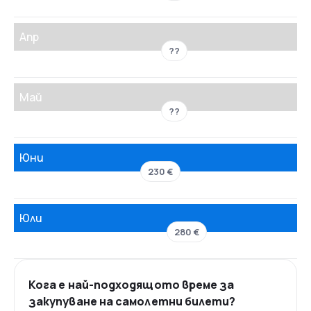
Апр
??
Май
??
Юни
230 €
Юли
280 €
Кога е най-подходящото време за
закупуване на самолетни билети?