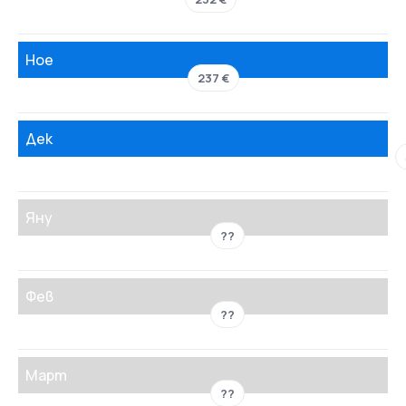
Ное
237 €
Дек
Яну
??
Фев
??
Март
??