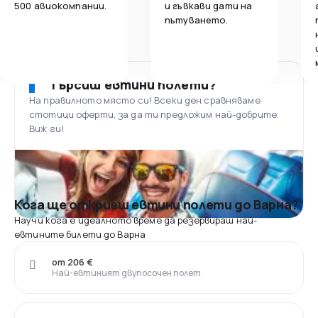
500 авиокомпании.
и гъвкави дати на
пътуването.
Търсиш евтини полети?
На правилното място си! Всеки ден сравняваме
стотици оферти, за да ти предложим най-добрите.
Виж ги!
Кога ще откриеш евтини полети до Варна?
Научи кога е идеалното време да резервираш най-
евтините билети до Варна
от 206 €
Най-евтиният двупосочен полет