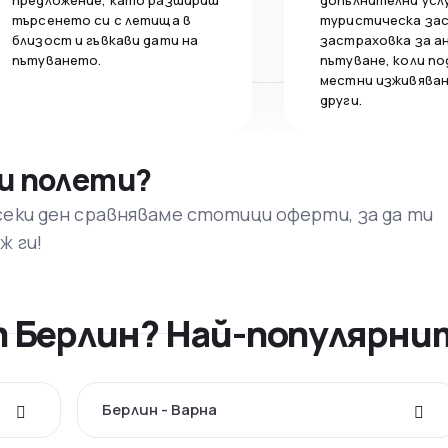
предложение, като разшириш
допълнителни усл
търсенето си с летища в
туристическа за
близост и гъвкави дати на
застраховка за а
пътуването.
пътуване, коли по
местни изживяван
други.
и полети?
секи ден сравняваме стотици оферти, за да ти
ж ги!
т Берлин? Най-популярн
Берлин - Варна