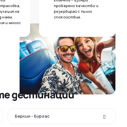
уги:
клиенти – избери
страховка,
проверено качество и
нулация на
резервирай с пълно
д наем,
спокойствие.
ия и много
ите дестинации
Берлин - Бургас