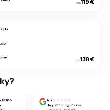
119 €
от
4 дни
ктен
ктен
138 €
от
ky?
 място
4.7
а
Над 3200 отзива от