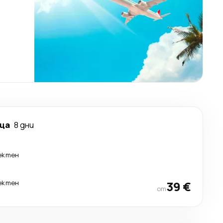
ща
8 дни
ектен
ектен
39 €
от