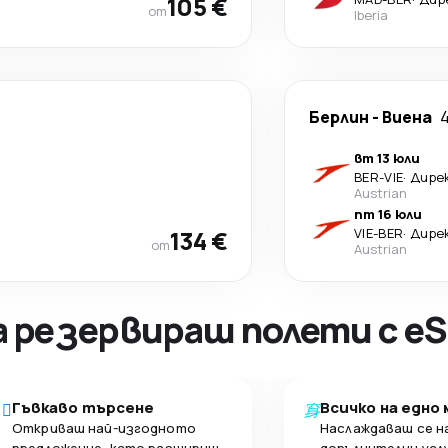
105 €
от
Iberia
Берлин
-
Виена
вт 13 юли
BER
-
VIE
·
Дире
Austrian
пт 16 юли
134 €
VIE
-
BER
·
Дире
от
Austrian
а резервираш полети с eS
Гъвкаво търсене
Всичко на едно
Откриваш най-изгодното
Наслаждаваш се н