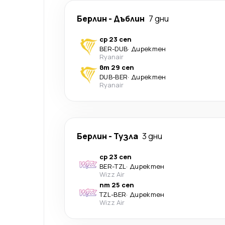
Берлин
-
Дъблин
7 дни
ср 23 сеп
BER
-
DUB
·
Директен
Ryanair
вт 29 сеп
DUB
-
BER
·
Директен
Ryanair
Берлин
-
Тузла
3 дни
ср 23 сеп
BER
-
TZL
·
Директен
Wizz Air
пт 25 сеп
TZL
-
BER
·
Директен
Wizz Air