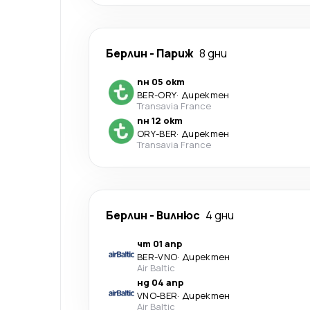
Берлин
-
Париж
8 дни
пн 05 окт
BER
-
ORY
·
Директен
Transavia France
пн 12 окт
ORY
-
BER
·
Директен
Transavia France
Берлин
-
Вилнюс
4 дни
чт 01 апр
BER
-
VNO
·
Директен
Air Baltic
нд 04 апр
VNO
-
BER
·
Директен
Air Baltic