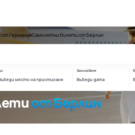
 от Германия
Самолетни билети от Берлин
До
Заминаване
В
олети
от Берлин