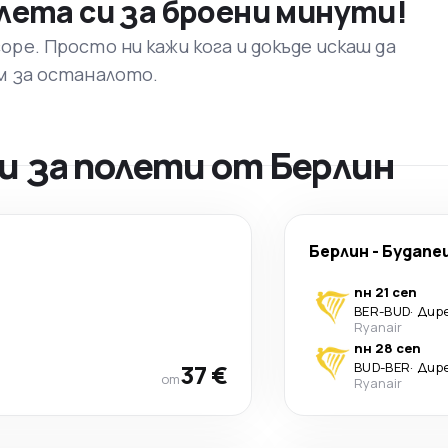
лета си за броени минути!
ре. Просто ни кажи кога и докъде искаш да
м за останалото.
 за полети от Берлин
Берлин
-
Будапе
пн 21 сеп
BER
-
BUD
·
Дир
Ryanair
пн 28 сеп
37 €
BUD
-
BER
·
Дир
от
Ryanair