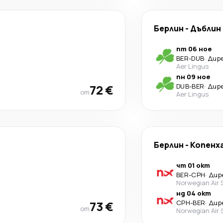
Берлин
-
Дъблин
пт 06 ное
BER
-
DUB
·
Дир
Aer Lingus
пн 09 ное
72 €
DUB
-
BER
·
Дир
от
Aer Lingus
Берлин
-
Копенх
чт 01 окт
BER
-
CPH
·
Дир
Norwegian Air
нд 04 окт
73 €
CPH
-
BER
·
Дир
от
Norwegian Air