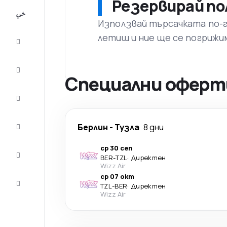
Резервирай по
All-
inclusive
Използвай търсачката по-го
летиш и ние ще се погрижи
City
Break
Настаняване
Специални оферти
Оферти
Завърши
Берлин
-
Тузла
8 дни
пътуването
ср 30 сеп
Съвети и
BER
-
TZL
·
Директен
вдъхновение
Wizz Air
ср 07 окт
Обслужване
TZL
-
BER
·
Директен
на клиенти
Wizz Air