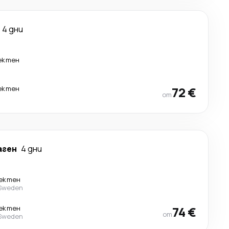
4 дни
ектен
ектен
72 €
от
аген
4 дни
ектен
 Sweden
ектен
74 €
от
 Sweden