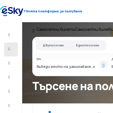
Твоята платформа за пътуване
Самолетни билети
Самолетни билети
Полет+Хотел
Двупосочен
Еднопосочен
Самолетни
билети
От
Почивки
Лято
2026
Търсене на п
Зима
2026/27
Last
minute