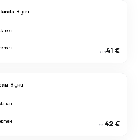
dlands
8 дни
ектен
ектен
41 €
от
гам
8 дни
ектен
ектен
42 €
от