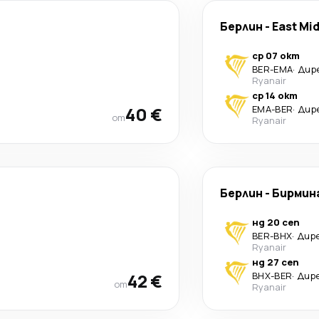
Берлин
-
East Mi
ср 07 окт
BER
-
EMA
·
Дир
Ryanair
ср 14 окт
40 €
EMA
-
BER
·
Дир
от
Ryanair
Берлин
-
Бирмин
нд 20 сеп
BER
-
BHX
·
Дир
Ryanair
нд 27 сеп
42 €
BHX
-
BER
·
Дир
от
Ryanair