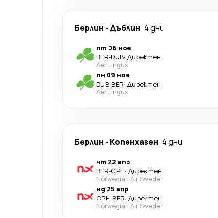
Берлин
-
Дъблин
4 дни
пт 06 ное
BER
-
DUB
·
Директен
Aer Lingus
пн 09 ное
DUB
-
BER
·
Директен
Aer Lingus
Берлин
-
Копенхаген
4 дни
чт 22 апр
BER
-
CPH
·
Директен
Norwegian Air Sweden
нд 25 апр
CPH
-
BER
·
Директен
Norwegian Air Sweden