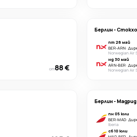
Берлин
-
Стoкхо
пт 28 май
BER
-
ARN
·
Дир
Norwegian Air
нд 30 май
88 €
ARN
-
BER
·
Дир
от
Norwegian Air
Берлин
-
Мадрид
пн 05 юли
BER
-
MAD
·
Дир
Iberia
сб 10 юли
MAD
-
BER
·
Дир