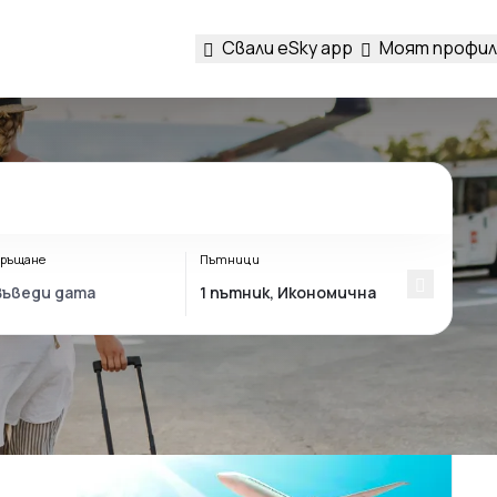
Свали eSky app
Моят профил
ръщане
Пътници