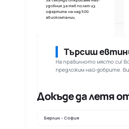
За секунди откриваме най-
удобния за теб полет из
офертите на над 500
авиокомпании.
Търсиш евтин
На правилното място си! В
предложим най-добрите. Ви
Докъде да летя о
Берлин - София