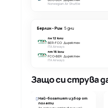
Norwegian Air Shuttle
Берлин
-
Рим
5 дни
пн 12 юли
BER
-
FCO
·
Директен
ITA Airways
пт 16 юли
FCO
-
BER
·
Директен
ITA Airways
Защо си струва д
Най-богатият избор от
полети