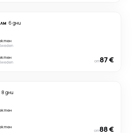
лм
6 дни
ектен
 Sweden
ектен
87 €
от
 Sweden
8 дни
ектен
ектен
88 €
от