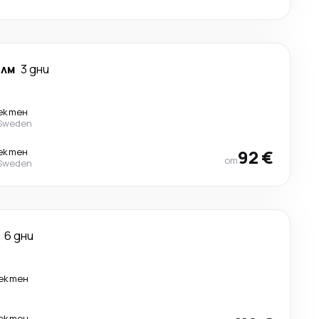
лм
3 дни
ектен
 Sweden
ектен
92 €
от
 Sweden
6 дни
ектен
ектен