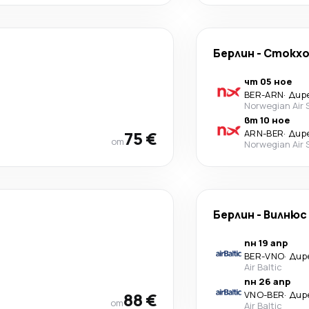
Берлин
-
Стoкхо
чт 05 ное
BER
-
ARN
·
Дир
Norwegian Air
вт 10 ное
75 €
ARN
-
BER
·
Дир
от
Norwegian Air
Берлин
-
Вилнюс
пн 19 апр
BER
-
VNO
·
Дир
Air Baltic
пн 26 апр
88 €
VNO
-
BER
·
Дир
от
Air Baltic