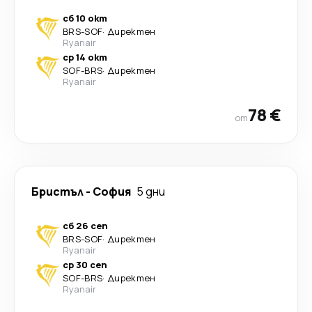
сб 10 окт
BRS
-
SOF
·
Директен
Ryanair
ср 14 окт
SOF
-
BRS
·
Директен
Ryanair
78 €
от
Бристъл
-
София
5 дни
сб 26 сеп
BRS
-
SOF
·
Директен
Ryanair
ср 30 сеп
SOF
-
BRS
·
Директен
Ryanair