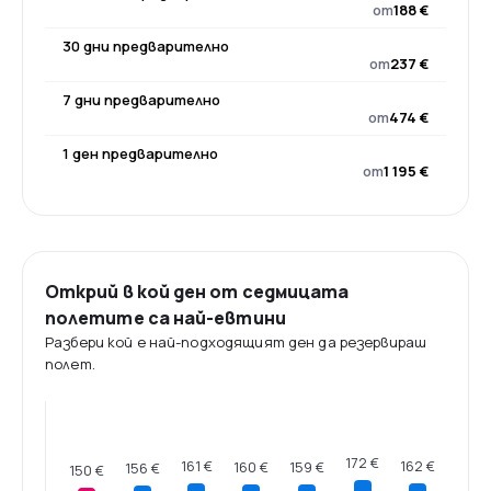
от
188 €
30 дни предварително
от
237 €
7 дни предварително
от
474 €
1 ден предварително
от
1 195 €
Открий в кой ден от седмицата
полетите са най-евтини
Разбери кой е най-подходящият ден да резервираш
полет.
172 €
162 €
161 €
160 €
159 €
156 €
150 €