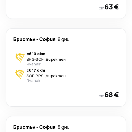
63 €
от
Бристъл
-
София
8 дни
сб 10 окт
BRS
-
SOF
·
Директен
Ryanair
сб 17 окт
SOF
-
BRS
·
Директен
Ryanair
68 €
от
Бристъл
-
София
8 дни