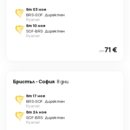
вт 03 ное
BRS
-
SOF
·
Директен
Ryanair
вт 10 ное
SOF
-
BRS
·
Директен
Ryanair
71 €
от
Бристъл
-
София
8 дни
вт 17 ное
BRS
-
SOF
·
Директен
Ryanair
вт 24 ное
SOF
-
BRS
·
Директен
Ryanair