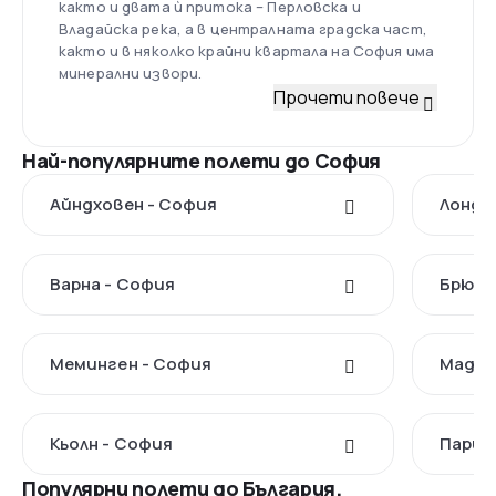
както и двата ѝ притока – Перловска и
Владайска река, а в централната градска част,
както и в няколко крайни квартала на София има
минерални извори.
Прочети повече
Най-популярните полети до София
Айндховен - София
Лондо
Варна - София
Брюкс
Меминген - София
Мадри
Кьолн - София
Париж
Популярни полети до България.