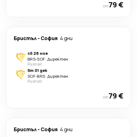
79 €
от
Бристъл
-
София
4 дни
сб 28 ное
BRS
-
SOF
·
Директен
Ryanair
вт 01 дек
SOF
-
BRS
·
Директен
Ryanair
79 €
от
Бристъл
-
София
4 дни