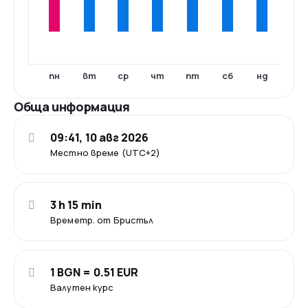
пн
вт
ср
чт
пт
сб
нд
Обща информация
09:41, 10 авг 2026
Местно време (UTC+2)
3 h 15 min
Времетр. от Бристъл
1 BGN = 0.51 EUR
Валутен курс