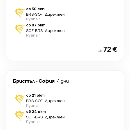
ср 30 сеп
BRS
-
SOF
·
Директен
Ryanair
ср 07 окт
SOF
-
BRS
·
Директен
Ryanair
72 €
от
Бристъл
-
София
4 дни
ср 21 окт
BRS
-
SOF
·
Директен
Ryanair
сб 24 окт
SOF
-
BRS
·
Директен
Ryanair