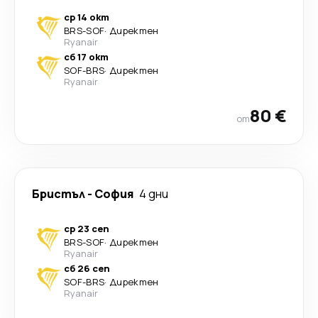
ср 14 окт
BRS
-
SOF
·
Директен
Ryanair
сб 17 окт
SOF
-
BRS
·
Директен
Ryanair
80 €
от
Бристъл
-
София
4 дни
ср 23 сеп
BRS
-
SOF
·
Директен
Ryanair
сб 26 сеп
SOF
-
BRS
·
Директен
Ryanair