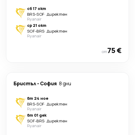
сб 17 окт
BRS
-
SOF
·
Директен
Ryanair
ср 21 окт
SOF
-
BRS
·
Директен
Ryanair
75 €
от
Бристъл
-
София
8 дни
вт 24 ное
BRS
-
SOF
·
Директен
Ryanair
вт 01 дек
SOF
-
BRS
·
Директен
Ryanair