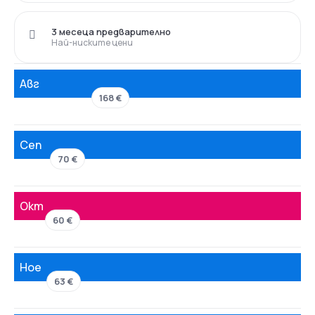
3 месеца предварително
Най-ниските цени
Авг
168 €
Сеп
70 €
Окт
60 €
Ное
63 €