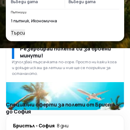
Пътници
Търси
Резервирай полета си за броени
минути!
Използвай търсачката по-горе. Просто ни кажи кога
и докъде искаш да летиш и ние ще се погрижим за
останалото.
Специални оферти за полети от Бристъл
до София
Бристъл
-
София
8 дни