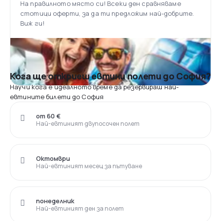
На правилното място си! Всеки ден сравняваме
стотици оферти, за да ти предложим най-добрите.
Виж ги!
Кога ще откриеш евтини полети до София?
Научи кога е идеалното време да резервираш най-
евтините билети до София
от 60 €
Най-евтиният двупосочен полет
Октомври
Най-евтиният месец за пътуване
понеделник
Най-евтиният ден за полет