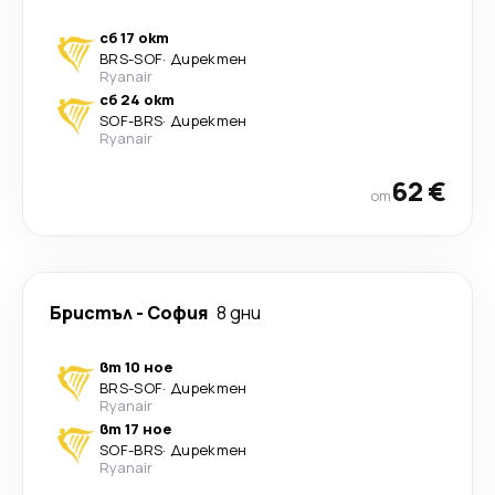
сб 17 окт
BRS
-
SOF
·
Директен
Ryanair
сб 24 окт
SOF
-
BRS
·
Директен
Ryanair
62 €
от
Бристъл
-
София
8 дни
вт 10 ное
BRS
-
SOF
·
Директен
Ryanair
вт 17 ное
SOF
-
BRS
·
Директен
Ryanair