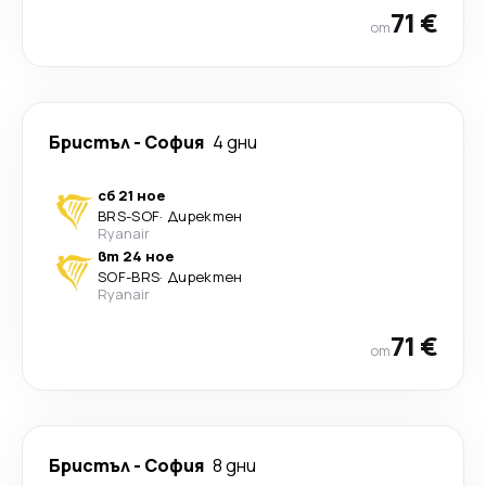
71 €
от
Бристъл
-
София
4 дни
сб 21 ное
BRS
-
SOF
·
Директен
Ryanair
вт 24 ное
SOF
-
BRS
·
Директен
Ryanair
71 €
от
Бристъл
-
София
8 дни