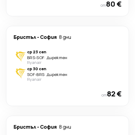
80 €
от
Бристъл
-
София
8 дни
ср 23 сеп
BRS
-
SOF
·
Директен
Ryanair
ср 30 сеп
SOF
-
BRS
·
Директен
Ryanair
82 €
от
Бристъл
-
София
8 дни