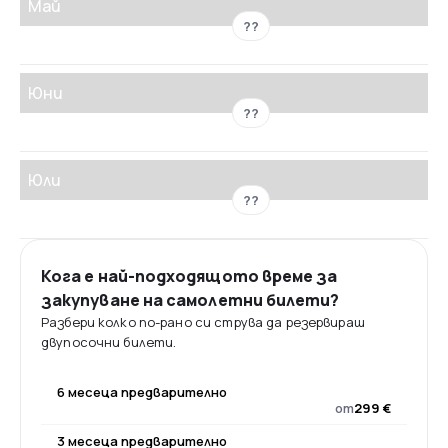
Май
??
Юни
??
Юли
??
Кога е най-подходящото време за
закупуване на самолетни билети?
Разбери колко по-рано си струва да резервираш
двупосочни билети.
6 месеца предварително
от
299 €
3 месеца предварително