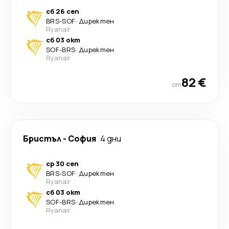
сб 26 сеп
BRS
-
SOF
·
Директен
Ryanair
сб 03 окт
SOF
-
BRS
·
Директен
Ryanair
82 €
от
Бристъл
-
София
4 дни
ср 30 сеп
BRS
-
SOF
·
Директен
Ryanair
сб 03 окт
SOF
-
BRS
·
Директен
Ryanair