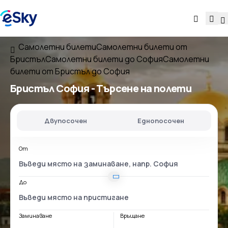
Самолетни билети
Самолетни билети от
Бристъл
Самолетни билети до София
Самолетни
билети от Бристъл до София
Бристъл София
- Търсене на полети
Двупосочен
Еднопосочен
От
До
Заминаване
Връщане