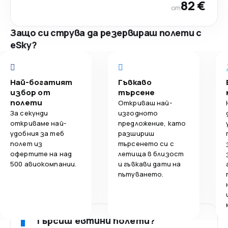
82 €
от
Защо си струва да резервираш полети с
eSky?
Най-богатият
Гъвкаво
избор от
търсене
полети
Откриваш най-
За секунди
изгодното
откриваме най-
предложение, като
удобния за теб
разшириш
полет из
търсенето си с
офертите на над
летища в близост
500 авиокомпании.
и гъвкави дати на
пътуването.
Търсиш евтини полети?