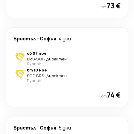
73 €
от
Бристъл
-
София
4 дни
сб 07 ное
BRS
-
SOF
·
Директен
Ryanair
вт 10 ное
SOF
-
BRS
·
Директен
Ryanair
74 €
от
Бристъл
-
София
5 дни