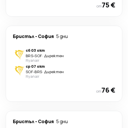
75 €
от
Бристъл
-
София
5 дни
сб 03 окт
BRS
-
SOF
·
Директен
Ryanair
ср 07 окт
SOF
-
BRS
·
Директен
Ryanair
76 €
от
Бристъл
-
София
5 дни