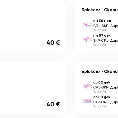
Брюксел
-
Скопи
пн 30 ное
CRL
-
SKP
·
Дир
Wizz Air
пн 07 дек
40 €
SKP
-
CRL
·
Дир
от
Wizz Air
Брюксел
-
Скопи
ср 02 дек
CRL
-
SKP
·
Дир
Wizz Air
ср 09 дек
40 €
SKP
-
CRL
·
Дир
от
Wizz Air