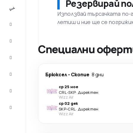
Резервирай по
All-
inclusive
Използвай търсачката по-го
летиш и ние ще се погрижи
City
Break
Настаняване
Специални оферти
Оферти
Завърши
Брюксел
-
Скопие
8 дни
пътуването
ср 25 ное
Съвети и
CRL
-
SKP
·
Директен
вдъхновение
Wizz Air
ср 02 дек
Обслужване
SKP
-
CRL
·
Директен
на клиенти
Wizz Air