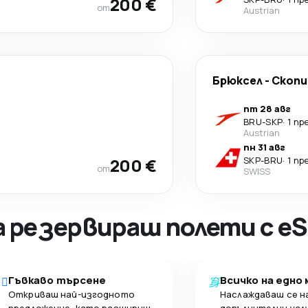
200 €
от
Austrian
Брюксел
-
Скопи
пт 28 авг
BRU
-
SKP
·
1 пр
Austrian
пн 31 авг
200 €
SKP
-
BRU
·
1 пр
от
SWISS
а резервираш полети с eS
Гъвкаво търсене
Всичко на едно
Откриваш най-изгодното
Наслаждаваш се н