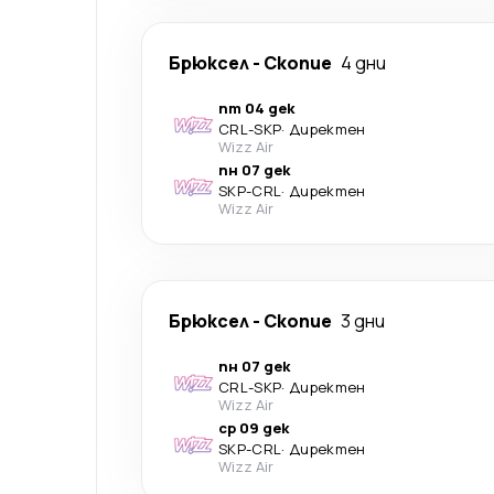
Брюксел
-
Скопие
4 дни
пт 04 дек
CRL
-
SKP
·
Директен
Wizz Air
пн 07 дек
SKP
-
CRL
·
Директен
Wizz Air
Брюксел
-
Скопие
3 дни
пн 07 дек
CRL
-
SKP
·
Директен
Wizz Air
ср 09 дек
SKP
-
CRL
·
Директен
Wizz Air