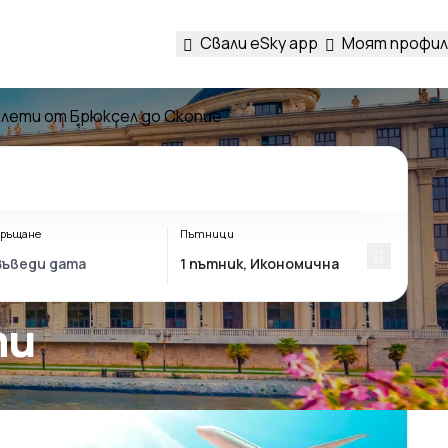
Свали eSky app
Моят профил
лети от Брюксел до Скопие
ръщане
Пътници
ти