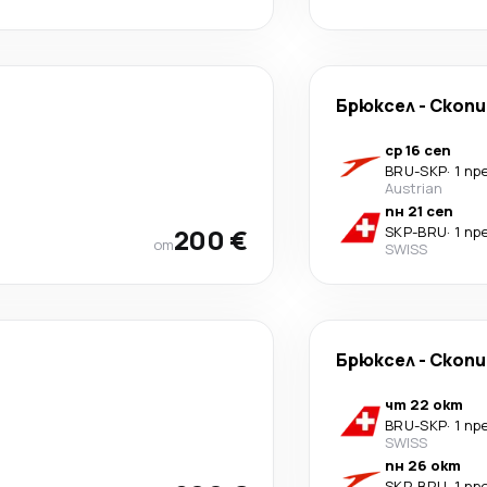
Брюксел
-
Скопи
ср 16 сеп
BRU
-
SKP
·
1 пр
Austrian
пн 21 сеп
200 €
SKP
-
BRU
·
1 пр
от
SWISS
Брюксел
-
Скопи
чт 22 окт
BRU
-
SKP
·
1 пр
SWISS
пн 26 окт
SKP
-
BRU
·
1 пр