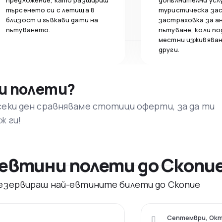
предложение, като разшириш
допълнителни усл
търсенето си с летища в
туристическа за
близост и гъвкави дати на
застраховка за а
пътуването.
пътуване, коли по
местни изживяван
други.
и полети?
секи ден сравняваме стотици оферти, за да ти
ж ги!
евтини полети до Скопи
 резервираш най-евтините билети до Скопие
Септември, Окт