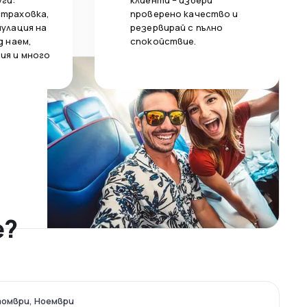
уги:
клиенти – избери
страховка,
проверено качество и
нулация на
резервирай с пълно
д наем,
спокойствие.
ия и много
е?
омври, Ноември