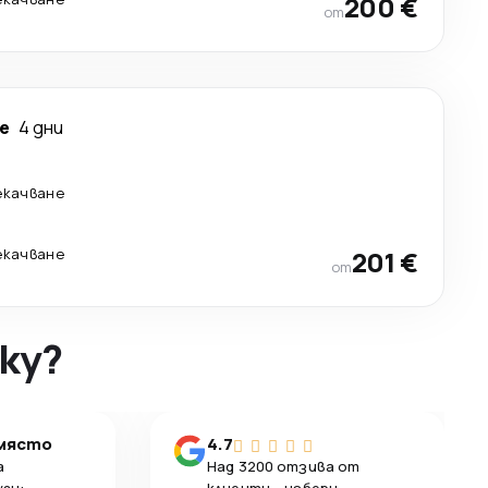
200 €
от
е
4 дни
екачване
екачване
201 €
от
ky?
 място
4.7
а
Над 3200 отзива от