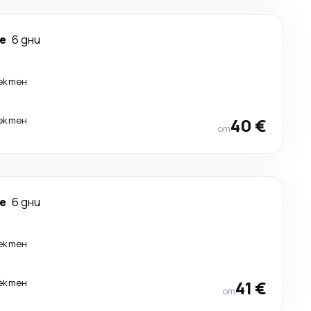
е
6 дни
ектен
ектен
40 €
от
е
6 дни
ектен
ектен
41 €
от