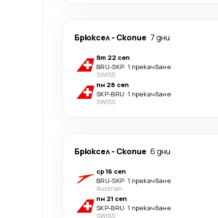
Брюксел
-
Скопие
7 дни
вт 22 сеп
BRU
-
SKP
·
1 прекачване
SWISS
пн 28 сеп
SKP
-
BRU
·
1 прекачване
SWISS
Брюксел
-
Скопие
6 дни
ср 16 сеп
BRU
-
SKP
·
1 прекачване
Austrian
пн 21 сеп
SKP
-
BRU
·
1 прекачване
SWISS