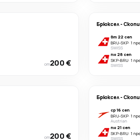
Брюксел
-
Скопи
вт 22 сеп
BRU
-
SKP
·
1 пр
SWISS
пн 28 сеп
200 €
SKP
-
BRU
·
1 пр
от
SWISS
Брюксел
-
Скопи
ср 16 сеп
BRU
-
SKP
·
1 пр
Austrian
пн 21 сеп
200 €
SKP
-
BRU
·
1 пр
от
SWISS