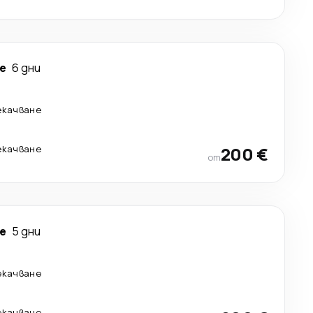
е
6 дни
екачване
екачване
200 €
от
е
5 дни
екачване
екачване