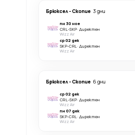
Брюксел
-
Скопие
3 дни
пн 30 ное
CRL
-
SKP
·
Директен
Wizz Air
ср 02 дек
SKP
-
CRL
·
Директен
Wizz Air
Брюксел
-
Скопие
6 дни
ср 02 дек
CRL
-
SKP
·
Директен
Wizz Air
пн 07 дек
SKP
-
CRL
·
Директен
Wizz Air