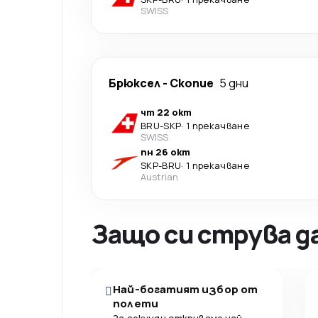
SWISS
Брюксел
-
Скопие
5 дни
чт 22 окт
BRU
-
SKP
·
1 прекачване
SWISS
пн 26 окт
SKP
-
BRU
·
1 прекачване
Austrian
Защо си струва д
Най-богатият избор от
полети