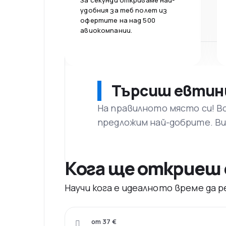
За секунди откриваме най-
удобния за теб полет из
офертите на над 500
авиокомпании.
Търсиш евтин
На правилното място си! В
предложим най-добрите. Ви
Кога ще откриеш 
Научи кога е идеалното време да
от 37 €