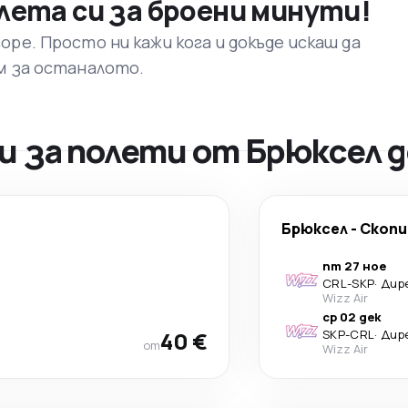
лета си за броени минути!
ре. Просто ни кажи кога и докъде искаш да
м за останалото.
 за полети от Брюксел д
Брюксел
-
Скопи
пт 27 ное
CRL
-
SKP
·
Дир
Wizz Air
ср 02 дек
40 €
SKP
-
CRL
·
Дир
от
Wizz Air