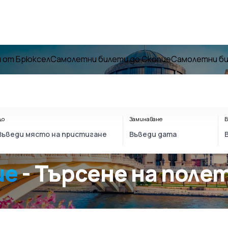
 от Брюксел
Самолетни билети до Скопие
Самолетни би
До
Заминаване
В
ие
- Търсене на поле