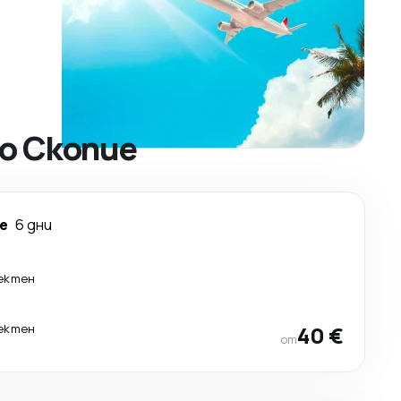
о Скопие
е
6 дни
ектен
ектен
40 €
от