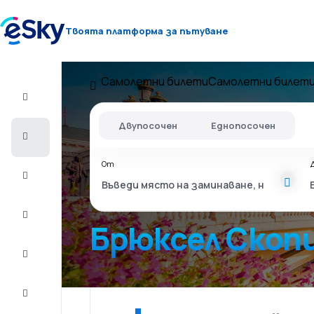
Твоята платформа за пътуване
Самолетни билети
Самолетни билети
Полет+Хотел
Двупосочен
Еднопосочен
Самолетни
билети
От
Почивки
Лято
2026
Брюксел Скоп
Зима
2026/27
Last
minute