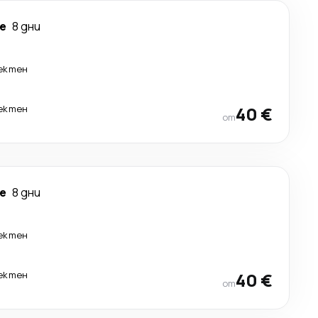
е
8 дни
ектен
ектен
40 €
от
е
8 дни
ектен
ектен
40 €
от