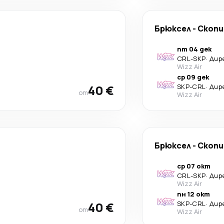
Брюксел
-
Скопи
пт 04 дек
CRL
-
SKP
·
Дир
Wizz Air
ср 09 дек
40 €
SKP
-
CRL
·
Дир
от
Wizz Air
Брюксел
-
Скопи
ср 07 окт
CRL
-
SKP
·
Дир
Wizz Air
пн 12 окт
40 €
SKP
-
CRL
·
Дир
от
Wizz Air