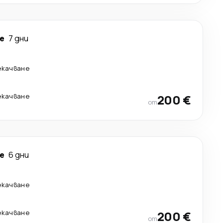
е
7 дни
екачване
екачване
200 €
от
е
6 дни
екачване
екачване
200 €
от