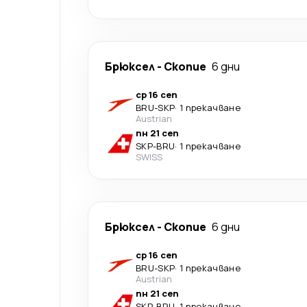
Брюксел
-
Скопие
6 дни
ср 16 сеп
BRU
-
SKP
·
1 прекачване
Austrian
пн 21 сеп
SKP
-
BRU
·
1 прекачване
SWISS
Брюксел
-
Скопие
6 дни
ср 16 сеп
BRU
-
SKP
·
1 прекачване
Austrian
пн 21 сеп
SKP
-
BRU
·
1 прекачване