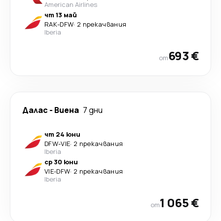
American Airlines
чт 13 май
RAK
-
DFW
·
2 прекачвания
Iberia
693 €
от
Далас
-
Виена
7 дни
чт 24 юни
DFW
-
VIE
·
2 прекачвания
Iberia
ср 30 юни
VIE
-
DFW
·
2 прекачвания
Iberia
1 065 €
от