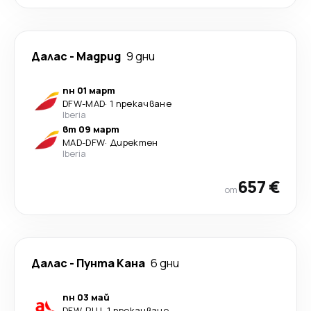
Далас
-
Мадрид
9 дни
пн 01 март
DFW
-
MAD
·
1 прекачване
Iberia
вт 09 март
MAD
-
DFW
·
Директен
Iberia
657 €
от
Далас
-
Пунта Кана
6 дни
пн 03 май
DFW
-
PUJ
·
1 прекачване