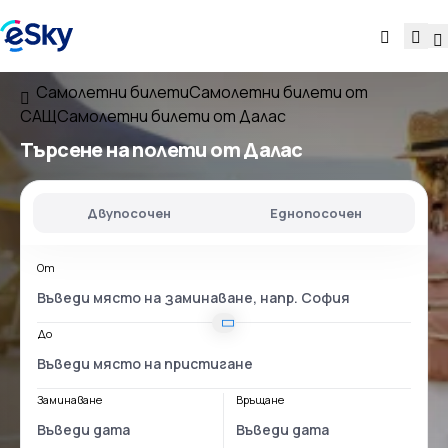
Самолетни билети
Самолетни билети от
САЩ
Самолетни билети от Далас
Търсене на полети
от Далас
Двупосочен
Еднопосочен
От
До
Заминаване
Връщане