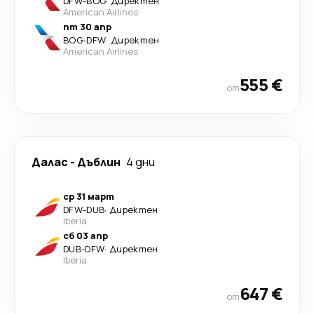
DFW
-
BOG
·
Директен
American Airlines
пт 30 апр
BOG
-
DFW
·
Директен
American Airlines
555 €
от
Далас
-
Дъблин
4 дни
ср 31 март
DFW
-
DUB
·
Директен
Iberia
сб 03 апр
DUB
-
DFW
·
Директен
Iberia
647 €
от