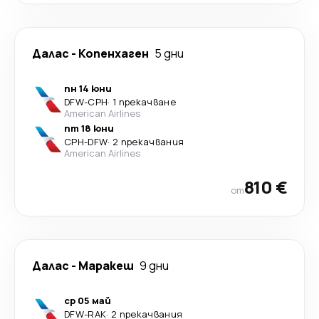
Далас
-
Копенхаген
5 дни
пн 14 юни
DFW
-
CPH
·
1 прекачване
American Airlines
пт 18 юни
CPH
-
DFW
·
2 прекачвания
American Airlines
810 €
от
Далас
-
Маракеш
9 дни
ср 05 май
DFW
-
RAK
·
2 прекачвания