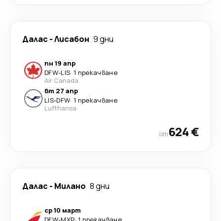
Далас
-
Лисабон
9 дни
пн 19 апр
DFW
-
LIS
·
1 прекачване
Air Canada
вт 27 апр
LIS
-
DFW
·
1 прекачване
Lufthansa
624 €
от
Далас
-
Милано
8 дни
ср 10 март
DFW
-
MXP
·
1 прекачване