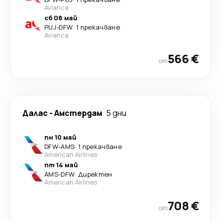
Avianca
сб 08 май
PUJ
-
DFW
·
1 прекачване
Avianca
566 €
от
Далас
-
Амстердам
5 дни
пн 10 май
DFW
-
AMS
·
1 прекачване
American Airlines
пт 14 май
AMS
-
DFW
·
Директен
American Airlines
708 €
от