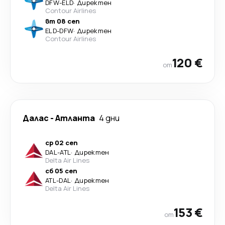
DFW
-
ELD
·
Директен
Contour Airlines
вт 08 сеп
ELD
-
DFW
·
Директен
Contour Airlines
120 €
от
Далас
-
Атланта
4 дни
ср 02 сеп
DAL
-
ATL
·
Директен
Delta Air Lines
сб 05 сеп
ATL
-
DAL
·
Директен
Delta Air Lines
153 €
от