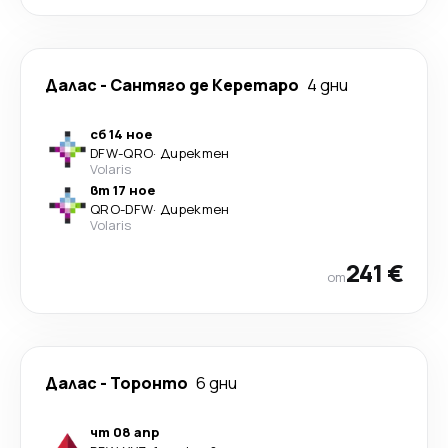
Далас
-
Сантяго де Керетаро
4 дни
сб 14 ное
DFW
-
QRO
·
Директен
Volaris
вт 17 ное
QRO
-
DFW
·
Директен
Volaris
241 €
от
Далас
-
Торонто
6 дни
чт 08 апр