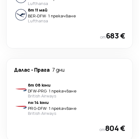
Lufthansa
вт 11 май
BER
-
DFW
·
1 прекачване
Lufthansa
683 €
от
Далас
-
Прага
7 дни
вт 08 юни
DFW
-
PRG
·
1 прекачване
British Airways
пн 14 юни
PRG
-
DFW
·
1 прекачване
British Airways
804 €
от