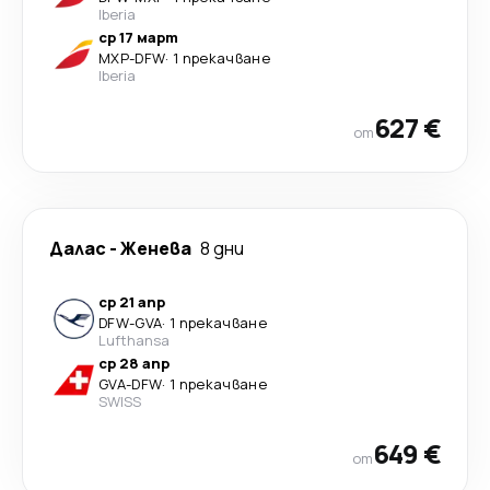
Iberia
ср 17 март
MXP
-
DFW
·
1 прекачване
Iberia
627 €
от
Далас
-
Женева
8 дни
ср 21 апр
DFW
-
GVA
·
1 прекачване
Lufthansa
ср 28 апр
GVA
-
DFW
·
1 прекачване
SWISS
649 €
от