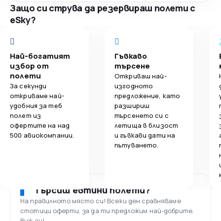
Защо си струва да резервираш полети с
eSky?
Най-богатият
Гъвкаво
избор от
търсене
полети
Откриваш най-
За секунди
изгодното
откриваме най-
предложение, като
удобния за теб
разшириш
полет из
търсенето си с
офертите на над
летища в близост
500 авиокомпании.
и гъвкави дати на
пътуването.
Търсиш евтини полети?
На правилното място си! Всеки ден сравняваме
стотици оферти, за да ти предложим най-добрите.
Виж ги!