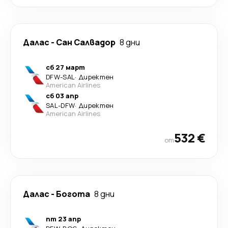
Далас
-
Сан Салвадор
8 дни
сб 27 март
DFW
-
SAL
·
Директен
American Airlines
сб 03 апр
SAL
-
DFW
·
Директен
American Airlines
532 €
от
Далас
-
Богота
8 дни
пт 23 апр