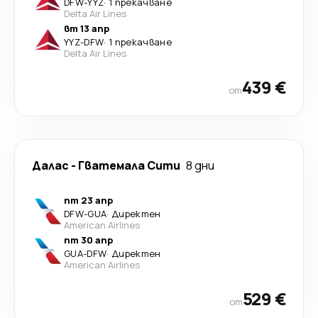
DFW
-
YYZ
·
1 прекачване
Delta Air Lines
вт 13 апр
YYZ
-
DFW
·
1 прекачване
Delta Air Lines
439 €
от
Далас
-
Гватемала Сити
8 дни
пт 23 апр
DFW
-
GUA
·
Директен
American Airlines
пт 30 апр
GUA
-
DFW
·
Директен
American Airlines
529 €
от