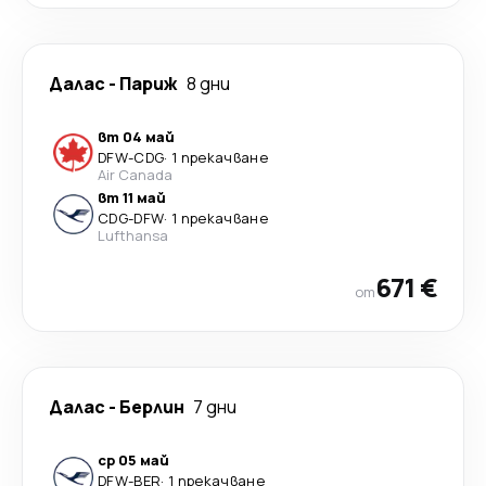
Далас
-
Париж
8 дни
вт 04 май
DFW
-
CDG
·
1 прекачване
Air Canada
вт 11 май
CDG
-
DFW
·
1 прекачване
Lufthansa
671 €
от
Далас
-
Берлин
7 дни
ср 05 май
DFW
-
BER
·
1 прекачване