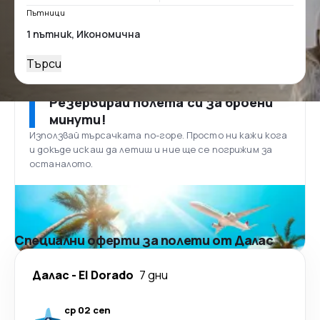
Пътници
Търси
Резервирай полета си за броени
минути!
Използвай търсачката по-горе. Просто ни кажи кога
и докъде искаш да летиш и ние ще се погрижим за
останалото.
Специални оферти за полети от Далас
Далас
-
El Dorado
7 дни
ср 02 сеп