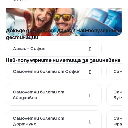
Докъде да летя от Далас? Най-популярните
дестинации
Далас - София
Най-популярните ни летища за заминаване
Самолетни билети от София
Самол
Самолетни билети от
Самол
Айндховен
Букур
Самолетни билети от
Самол
Дортмунд
Франк