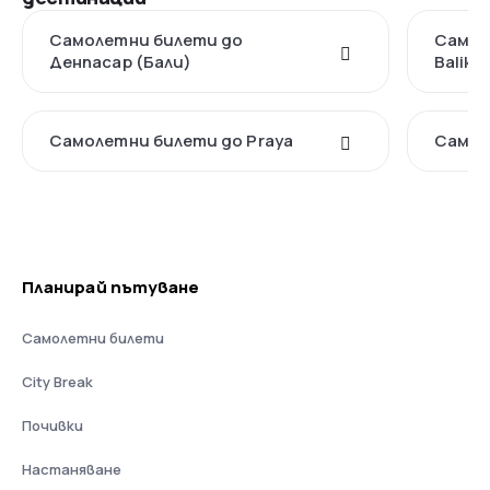
Самолетни билети до
Самол
Денпасар (Бали)
Balikp
Самолетни билети до Praya
Самол
Планирай пътуване
Самолетни билети
City Break
Почивки
Настаняване