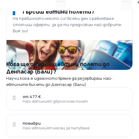
Търсиш евтини полети?
На правилното място си! Всеки ден сравняваме
стотици оферти, за да ти предложим най-добрите.
Виж ги!
Кога ще откриеш евтини полети до
Денпасар (Бали)?
Научи кога е идеалното време да резервираш най-
евтините билети до Денпасар (Бали)
от 477 €
Най-евтиният двупосочен полет
Ноември
Най-евтиният месец за пътуване