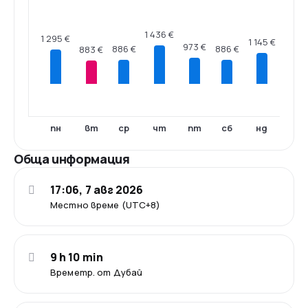
1 436 €
1 295 €
1 145 €
973 €
886 €
886 €
883 €
пн
вт
ср
чт
пт
сб
нд
Обща информация
17:06, 7 авг 2026
Местно време (UTC+8)
9 h 10 min
Времетр. от Дубай