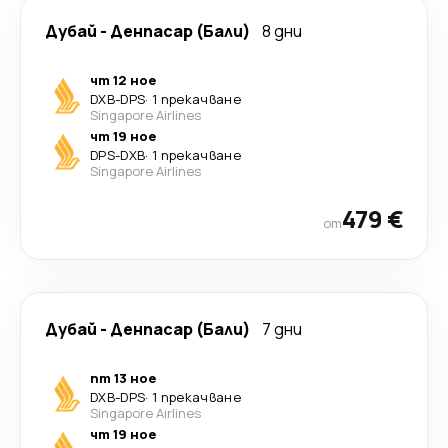
Дубай
-
Денпасар (Бали)
8 дни
чт 12 ное
DXB
-
DPS
·
1 прекачване
Singapore Airlines
чт 19 ное
DPS
-
DXB
·
1 прекачване
Singapore Airlines
479 €
от
Дубай
-
Денпасар (Бали)
7 дни
пт 13 ное
DXB
-
DPS
·
1 прекачване
Singapore Airlines
чт 19 ное