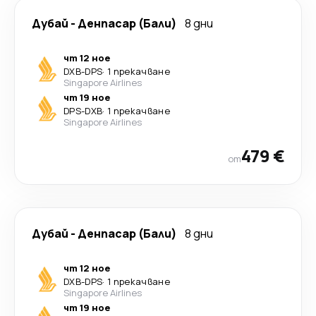
Дубай
-
Денпасар (Бали)
8 дни
чт 12 ное
DXB
-
DPS
·
1 прекачване
Singapore Airlines
чт 19 ное
DPS
-
DXB
·
1 прекачване
Singapore Airlines
479 €
от
Дубай
-
Денпасар (Бали)
8 дни
чт 12 ное
DXB
-
DPS
·
1 прекачване
Singapore Airlines
чт 19 ное