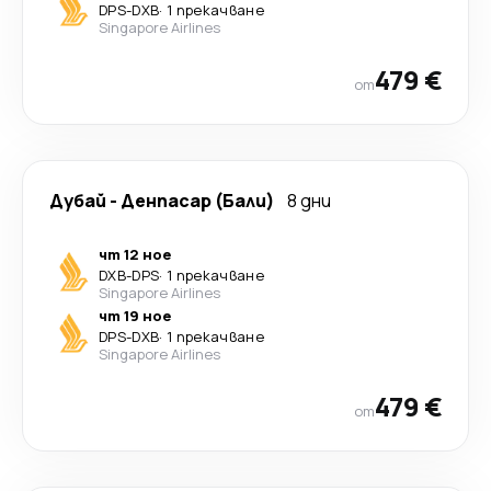
DPS
-
DXB
·
1 прекачване
Singapore Airlines
479 €
от
Дубай
-
Денпасар (Бали)
8 дни
чт 12 ное
DXB
-
DPS
·
1 прекачване
Singapore Airlines
чт 19 ное
DPS
-
DXB
·
1 прекачване
Singapore Airlines
479 €
от