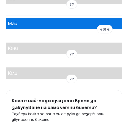
??
Май
481 €
Юни
??
Юли
??
Кога е най-подходящото време за
закупуване на самолетни билети?
Разбери колко по-рано си струва да резервираш
двупосочни билети.