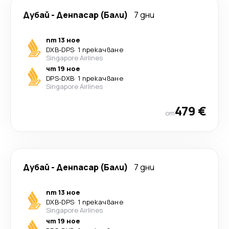
Дубай
-
Денпасар (Бали)
7 дни
пт 13 ное
DXB
-
DPS
·
1 прекачване
Singapore Airlines
чт 19 ное
DPS
-
DXB
·
1 прекачване
Singapore Airlines
479 €
от
Дубай
-
Денпасар (Бали)
7 дни
пт 13 ное
DXB
-
DPS
·
1 прекачване
Singapore Airlines
чт 19 ное