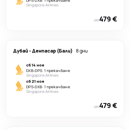
DPS
-
DXB
·
1 прекачване
Singapore Airlines
479 €
от
Дубай
-
Денпасар (Бали)
8 дни
сб 14 ное
DXB
-
DPS
·
1 прекачване
Singapore Airlines
сб 21 ное
DPS
-
DXB
·
1 прекачване
Singapore Airlines
479 €
от