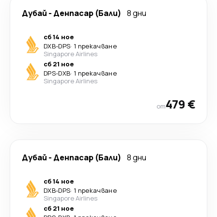
Дубай
-
Денпасар (Бали)
8 дни
сб 14 ное
DXB
-
DPS
·
1 прекачване
Singapore Airlines
сб 21 ное
DPS
-
DXB
·
1 прекачване
Singapore Airlines
479 €
от
Дубай
-
Денпасар (Бали)
8 дни
сб 14 ное
DXB
-
DPS
·
1 прекачване
Singapore Airlines
сб 21 ное