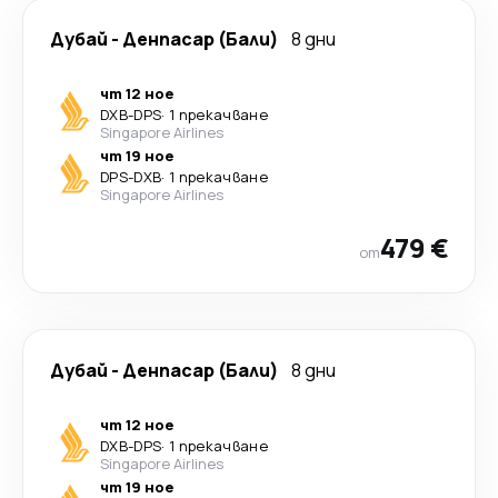
Дубай
-
Денпасар (Бали)
8 дни
чт 12 ное
DXB
-
DPS
·
1 прекачване
Singapore Airlines
чт 19 ное
DPS
-
DXB
·
1 прекачване
Singapore Airlines
479 €
от
Дубай
-
Денпасар (Бали)
8 дни
чт 12 ное
DXB
-
DPS
·
1 прекачване
Singapore Airlines
чт 19 ное