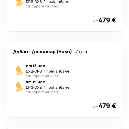
DPS
-
DXB
·
1 прекачване
Singapore Airlines
479 €
от
Дубай
-
Денпасар (Бали)
7 дни
пт 13 ное
DXB
-
DPS
·
1 прекачване
Singapore Airlines
чт 19 ное
DPS
-
DXB
·
1 прекачване
Singapore Airlines
479 €
от