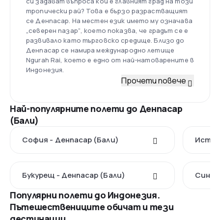
си задават въпроса кой е главният град на този
тропически рай? Това е бързо разрастващият
се Денпасар. На местен език името му означава
„северен пазар“, което показва, че градът се е
развивало като търговско средище. Близо до
Денпасар се намира международно летище
Ngurah Rai, което е едно от най-натоварените в
Индонезия.
Прочети повече
Най-популярните полети до Денпасар
(Бали)
София - Денпасар (Бали)
Истанб
Букурещ - Денпасар (Бали)
Сингап
Популярни полети до Индонезия.
Пътешествениците обичат и тези
дестинации