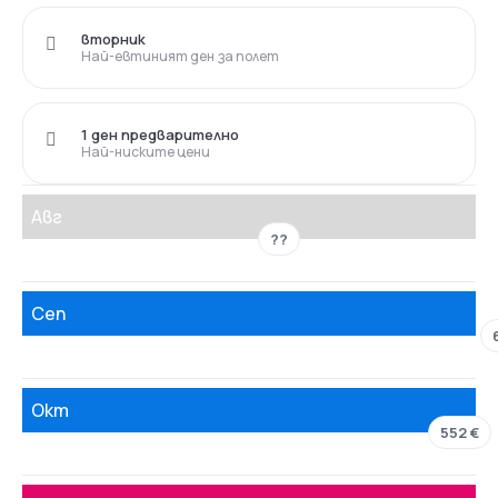
вторник
Най-евтиният ден за полет
1 ден предварително
Най-ниските цени
Авг
??
Сеп
Окт
552 €