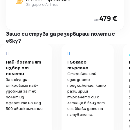
Singapore Airlines
479 €
от
Защо си струва да резервираш полети с
eSky?
Най-богатият
Гъвкаво
избор от
търсене
полети
Откриваш най-
За секунди
изгодното
откриваме най-
предложение, като
удобния за теб
разшириш
полет из
търсенето си с
офертите на над
летища в близост
500 авиокомпании.
и гъвкави дати на
пътуването.