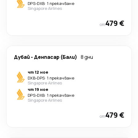
DPS
-
DXB
·
1 прекачване
Singapore Airlines
479 €
от
Дубай
-
Денпасар (Бали)
8 дни
чт 12 ное
DXB
-
DPS
·
1 прекачване
Singapore Airlines
чт 19 ное
DPS
-
DXB
·
1 прекачване
Singapore Airlines
479 €
от