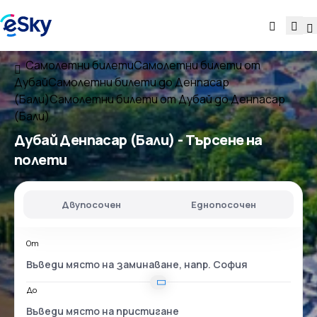
Самолетни билети
Самолетни билети от
Дубай
Самолетни билети до Денпасар
(Бали)
Самолетни билети от Дубай до Денпасар
(Бали)
Дубай Денпасар (Бали)
- Търсене на
полети
Двупосочен
Еднопосочен
От
До