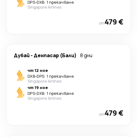
DPS
-
DXB
·
1 прекачване
Singapore Airlines
479 €
от
Дубай
-
Денпасар (Бали)
8 дни
чт 12 ное
DXB
-
DPS
·
1 прекачване
Singapore Airlines
чт 19 ное
DPS
-
DXB
·
1 прекачване
Singapore Airlines
479 €
от