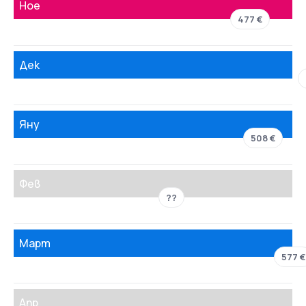
Ное
477 €
Дек
Яну
508 €
Фев
??
Март
577 €
Апр