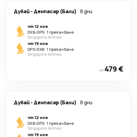
Дубай
-
Денпасар (Бали)
8 дни
чт 12 ное
DXB
-
DPS
·
1 прекачване
Singapore Airlines
чт 19 ное
DPS
-
DXB
·
1 прекачване
Singapore Airlines
479 €
от
Дубай
-
Денпасар (Бали)
8 дни
чт 12 ное
DXB
-
DPS
·
1 прекачване
Singapore Airlines
чт 19 ное