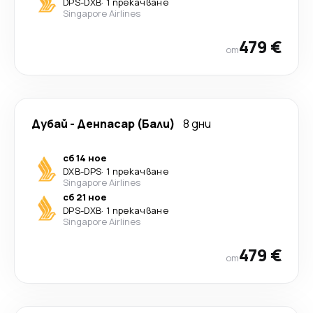
DPS
-
DXB
·
1 прекачване
Singapore Airlines
479 €
от
Дубай
-
Денпасар (Бали)
8 дни
сб 14 ное
DXB
-
DPS
·
1 прекачване
Singapore Airlines
сб 21 ное
DPS
-
DXB
·
1 прекачване
Singapore Airlines
479 €
от