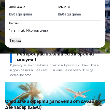
Заминаване
Връщане
Пътници
Търси
Резервирай полета си за броени
минути!
Използвай търсачката по-горе. Просто ни кажи кога
и докъде искаш да летиш и ние ще се погрижим за
останалото.
Специални оферти за полети от Дубай до
Денпасар (Бали)