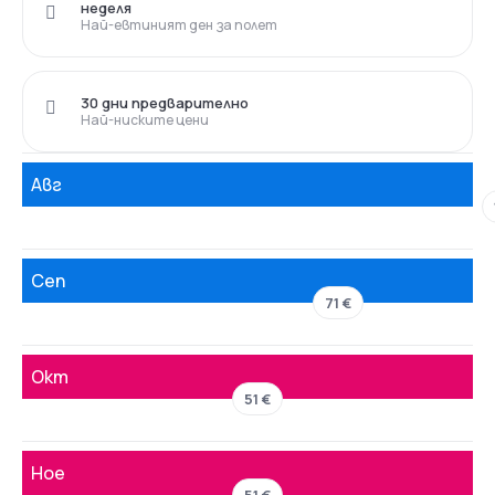
неделя
Най-евтиният ден за полет
30 дни предварително
Най-ниските цени
Авг
Сеп
71 €
Окт
51 €
Ное