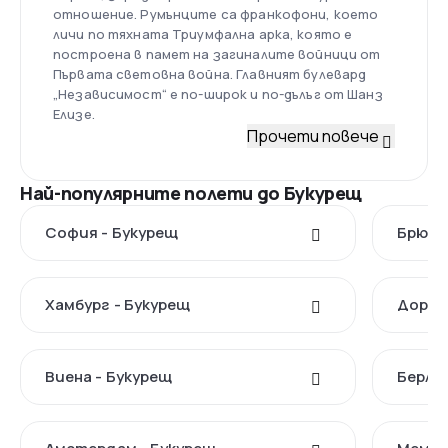
отношение. Румънците са франкофони, което
личи по тяхната Триумфална арка, която е
построена в памет на загиналите войници от
Първата световна война. Главният булевард
„Независимост“ е по-широк и по-дълъг от Шанз
Елизе.
Прочети повече
Най-популярните полети до Букурещ
София - Букурещ
Брюкс
Хамбург - Букурещ
Дортм
Виена - Букурещ
Берлин