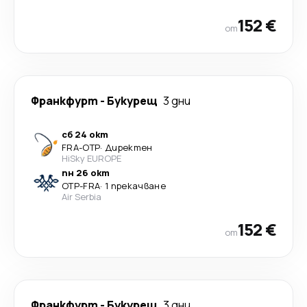
152 €
от
Франкфурт
-
Букурещ
3 дни
сб 24 окт
FRA
-
OTP
·
Директен
HiSky EUROPE
пн 26 окт
OTP
-
FRA
·
1 прекачване
Air Serbia
152 €
от
Франкфурт
-
Букурещ
3 дни