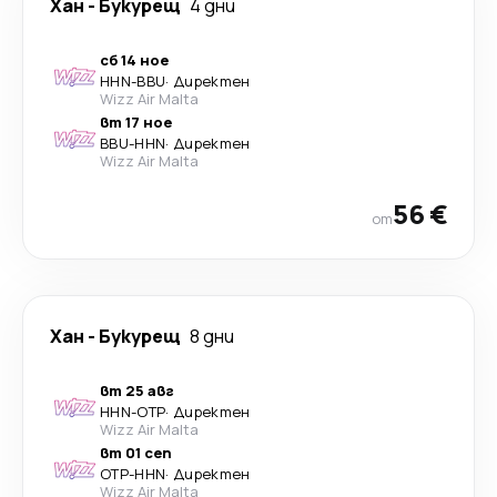
Хан
-
Букурещ
4 дни
сб 14 ное
HHN
-
BBU
·
Директен
Wizz Air Malta
вт 17 ное
BBU
-
HHN
·
Директен
Wizz Air Malta
56 €
от
Хан
-
Букурещ
8 дни
вт 25 авг
HHN
-
OTP
·
Директен
Wizz Air Malta
вт 01 сеп
OTP
-
HHN
·
Директен
Wizz Air Malta