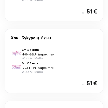
51 €
от
Хан
-
Букурещ
8 дни
вт 27 окт
HHN
-
BBU
·
Директен
Wizz Air Malta
вт 03 ное
BBU
-
HHN
·
Директен
Wizz Air Malta
51 €
от