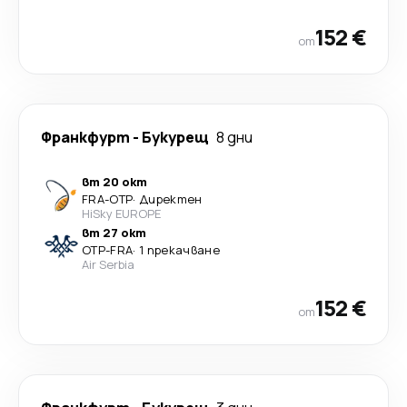
152 €
от
Франкфурт
-
Букурещ
8 дни
вт 20 окт
FRA
-
OTP
·
Директен
HiSky EUROPE
вт 27 окт
OTP
-
FRA
·
1 прекачване
Air Serbia
152 €
от