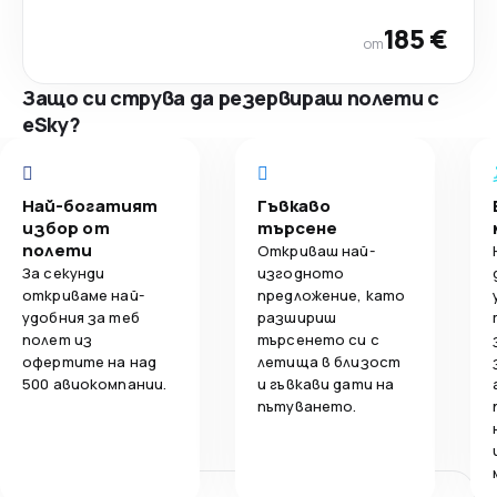
185 €
от
Защо си струва да резервираш полети с
eSky?
Най-богатият
Гъвкаво
избор от
търсене
полети
Откриваш най-
За секунди
изгодното
откриваме най-
предложение, като
удобния за теб
разшириш
полет из
търсенето си с
офертите на над
летища в близост
500 авиокомпании.
и гъвкави дати на
пътуването.