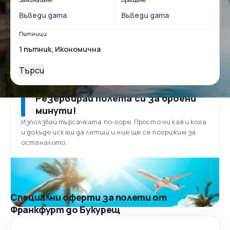
Пътници
Търси
Резервирай полета си за броени
минути!
Използвай търсачката по-горе. Просто ни кажи кога
и докъде искаш да летиш и ние ще се погрижим за
останалото.
Специални оферти за полети от
Франкфурт до Букурещ