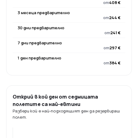
от
408 €
3 месеца предварително
от
244 €
30 дни предварително
от
241 €
7 дни предварително
от
297 €
1 ден предварително
от
384 €
Открий в кой ден от седмицата
полетите са най-евтини
Разбери кой е най-подходящият ден да резервираш
полет.