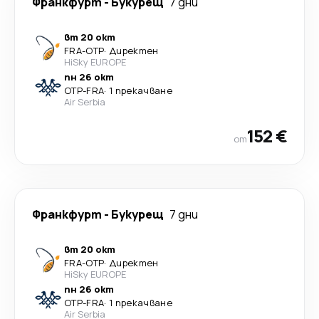
Франкфурт
-
Букурещ
7 дни
вт 20 окт
FRA
-
OTP
·
Директен
HiSky EUROPE
пн 26 окт
OTP
-
FRA
·
1 прекачване
Air Serbia
152 €
от
Франкфурт
-
Букурещ
7 дни
вт 20 окт
FRA
-
OTP
·
Директен
HiSky EUROPE
пн 26 окт
OTP
-
FRA
·
1 прекачване
Air Serbia