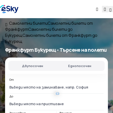
Самолетни билети
Самолетни билети от
Франкфурт
Самолетни билети до
Букурещ
Самолетни билети от Франкфурт до
Букурещ
Франкфурт Букурещ
- Търсене на полети
Двупосочен
Еднопосочен
От
До
Заминаване
Връщане