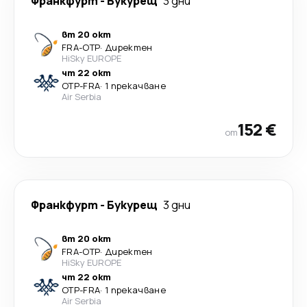
Франкфурт
-
Букурещ
3 дни
вт 20 окт
FRA
-
OTP
·
Директен
HiSky EUROPE
чт 22 окт
OTP
-
FRA
·
1 прекачване
Air Serbia
152 €
от
Франкфурт
-
Букурещ
3 дни
вт 20 окт
FRA
-
OTP
·
Директен
HiSky EUROPE
чт 22 окт
OTP
-
FRA
·
1 прекачване
Air Serbia