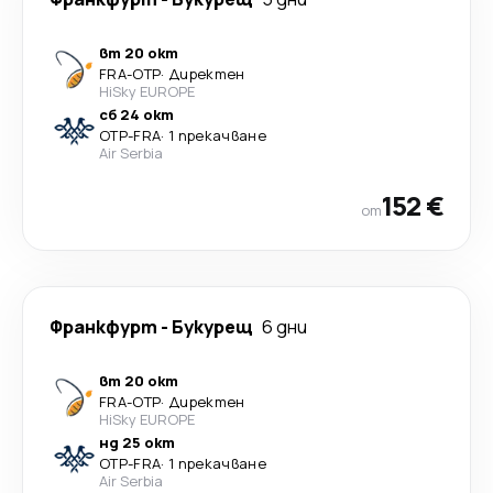
вт 20 окт
FRA
-
OTP
·
Директен
HiSky EUROPE
сб 24 окт
OTP
-
FRA
·
1 прекачване
Air Serbia
152 €
от
Франкфурт
-
Букурещ
6 дни
вт 20 окт
FRA
-
OTP
·
Директен
HiSky EUROPE
нд 25 окт
OTP
-
FRA
·
1 прекачване
Air Serbia