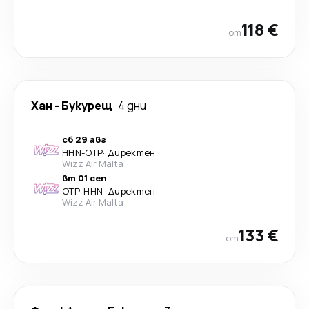
118 €
от
Хан
-
Букурещ
4 дни
сб 29 авг
HHN
-
OTP
·
Директен
Wizz Air Malta
вт 01 сеп
OTP
-
HHN
·
Директен
Wizz Air Malta
133 €
от