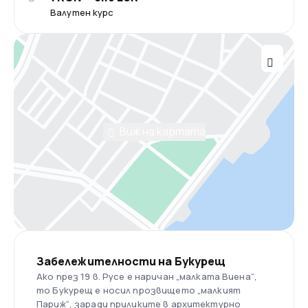
Валутен курс
Виж на картата
Забележителности на Букурещ
Ако през 19 в. Русе е наричан „малката Виена“,
то Букурещ е носил прозвището „малкият
Париж“, заради приликите в архитектурно