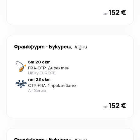
152 €
от
Франкфурт
-
Букурещ
4 дни
вт 20 окт
FRA
-
OTP
·
Директен
HiSky EUROPE
пт 23 окт
OTP
-
FRA
·
1 прекачване
Air Serbia
152 €
от
Франкфурт
-
Букурещ
5 дни