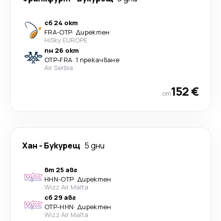
сб 24 окт
FRA
-
OTP
·
Директен
HiSky EUROPE
пн 26 окт
OTP
-
FRA
·
1 прекачване
Air Serbia
152 €
от
Хан
-
Букурещ
5 дни
вт 25 авг
HHN
-
OTP
·
Директен
Wizz Air Malta
сб 29 авг
OTP
-
HHN
·
Директен
Wizz Air Malta