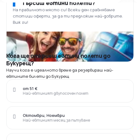
Търсиш евтини полети?
На правилното място си! Всеки ден сравняваме
стотици оферти, за да ти предложим най-добрите.
Виж ги!
Кога ще откриеш евтини полети до
Букурещ?
Научи кога е идеалното време да резервираш най-
евтините билети до Букурещ
от 51 €
Най-евтиният двупосочен полет
Октомври, Ноември
Най-евтиният месец за пътуване