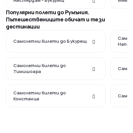
Амстердам - Букурещ
Мемин
Популярни полети до Румъния.
Пътешествениците обичат и тези
дестинации
Самол
Самолетни билети до Букурещ
Напок
Самолетни билети до
Самол
Тимишоара
Самолетни билети до
Самол
Констанца