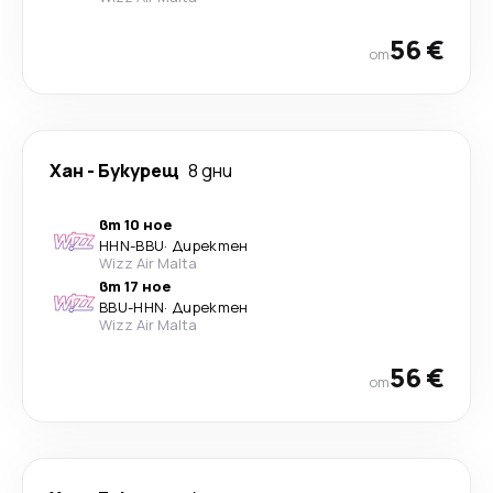
56 €
от
Хан
-
Букурещ
8 дни
вт 10 ное
HHN
-
BBU
·
Директен
Wizz Air Malta
вт 17 ное
BBU
-
HHN
·
Директен
Wizz Air Malta
56 €
от