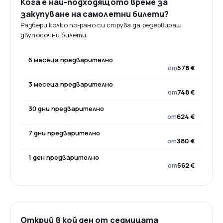
Кога е най-подходящото време за
закупуване на самолетни билети?
Разбери колко по-рано си струва да резервираш
двупосочни билети.
6 месеца предварително
от
578 €
3 месеца предварително
от
748 €
30 дни предварително
от
624 €
7 дни предварително
от
380 €
1 ден предварително
от
562 €
Открий в кой ден от седмицата