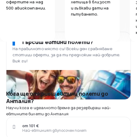
офертите на над
летища в близост
500 авиокомпании.
и гъвкави дати на
пътуването.
Търсиш евтини полети?
На правилното място си! Всеки ден сравняваме
стотици оферти, за да ти предложим най-добрите.
Виж ги!
Кога ще откриеш евтини полети до
Анталия?
Научи кога е идеалното време да резервираш най-
евтините билети до Анталия
от 101 €
Най-евтиният двупосочен полет