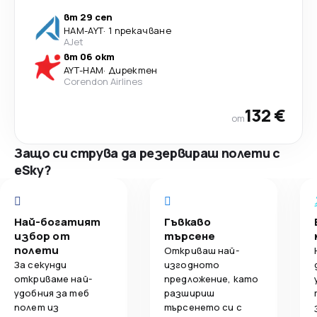
вт 29 сеп
HAM
-
AYT
·
1 прекачване
AJet
вт 06 окт
AYT
-
HAM
·
Директен
Corendon Airlines
132 €
от
Защо си струва да резервираш полети с
eSky?
Най-богатият
Гъвкаво
избор от
търсене
полети
Откриваш най-
За секунди
изгодното
откриваме най-
предложение, като
удобния за теб
разшириш
полет из
търсенето си с