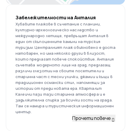
Забележителности на Анталия
Хубавите плажове в съчетание с планини,
културно-археологическо наследство и
международно летище, превръщат Анталия в
един от скъпоценните камъни на турския
туризъм. Централният плаж обикновено е доста
натоварен, но има няколко други в близост,
които предлагат повече спокойствие. Анталия
съчетава модерното лице на град, предлагащ
различи глезотии на своите посетители и
старинна част с тесни улички, джамии и къщи в
традиционен османски стил, напомнящи за
истории от преди новата ера. Кварталът
Калеичи пази тази старинна атмосфера и е
задължителна спирка за всички гости на града.
Там се намира и туристическия информационен
център.
Прочети повече