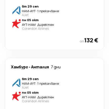
вт 29 сеп
HAM
-
AYT
·
1 прекачване
AJet
пн 05 окт
AYT
-
HAM
·
Директен
Corendon Airlines
132 €
от
Хамбург
-
Анталия
7 дни
вт 29 сеп
HAM
-
AYT
·
1 прекачване
AJet
пн 05 окт
AYT
-
HAM
·
Директен
Corendon Airlines