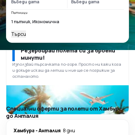
Пътници
Търси
Резервирай полета си за броени
минути!
Използвай търсачката по-горе. Просто ни кажи кога
и докъде искаш да летиш и ние ще се погрижим за
останалото.
Специални оферти за полети от Хамбург
до Анталия
Хамбург
-
Анталия
8 дни