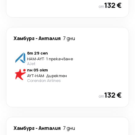
132 €
от
Хамбург
-
Анталия
7 дни
вт 29 сеп
HAM
-
AYT
·
1 прекачване
AJet
пн 05 окт
AYT
-
HAM
·
Директен
Corendon Airlines
132 €
от
Хамбург
-
Анталия
7 дни