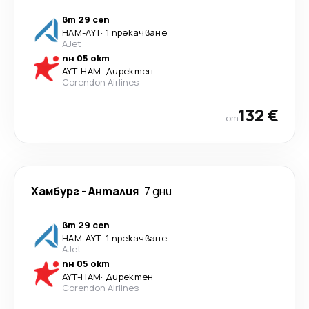
вт 29 сеп
HAM
-
AYT
·
1 прекачване
AJet
пн 05 окт
AYT
-
HAM
·
Директен
Corendon Airlines
132 €
от
Хамбург
-
Анталия
7 дни
вт 29 сеп
HAM
-
AYT
·
1 прекачване
AJet
пн 05 окт
AYT
-
HAM
·
Директен
Corendon Airlines