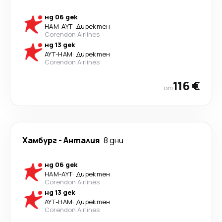
нд 06 дек
HAM
-
AYT
·
Директен
Corendon Airlines
нд 13 дек
AYT
-
HAM
·
Директен
Corendon Airlines
116 €
от
Хамбург
-
Анталия
8 дни
нд 06 дек
HAM
-
AYT
·
Директен
Corendon Airlines
нд 13 дек
AYT
-
HAM
·
Директен
Corendon Airlines