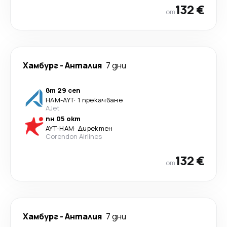
132 €
от
Хамбург
-
Анталия
7 дни
вт 29 сеп
HAM
-
AYT
·
1 прекачване
AJet
пн 05 окт
AYT
-
HAM
·
Директен
Corendon Airlines
132 €
от
Хамбург
-
Анталия
7 дни