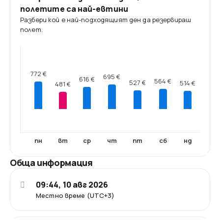
полетите са най-евтини
Разбери кой е най-подходящият ден да резервираш
полет.
772 €
695 €
616 €
564 €
527 €
514 €
481 €
пн
вт
ср
чт
пт
сб
нд
Обща информация
09:44, 10 авг 2026
Местно време (UTC+3)