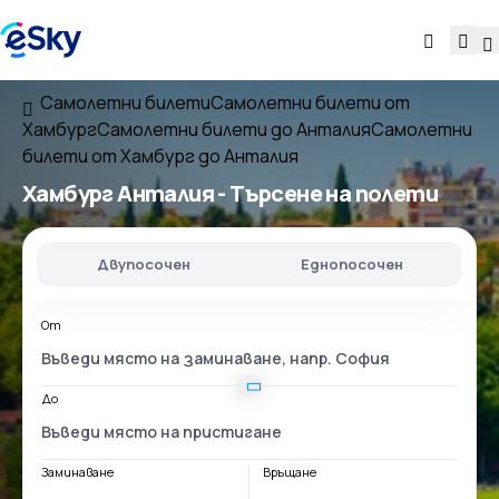
Самолетни билети
Самолетни билети от
Хамбург
Самолетни билети до Анталия
Самолетни
билети от Хамбург до Анталия
Хамбург Анталия
- Търсене на полети
Двупосочен
Еднопосочен
От
До
Заминаване
Връщане