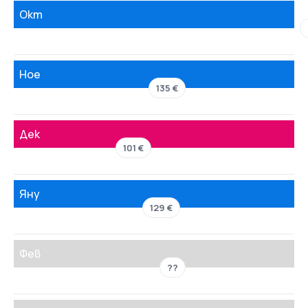
Окт
Ное
135 €
Дек
101 €
Яну
129 €
Фев
??