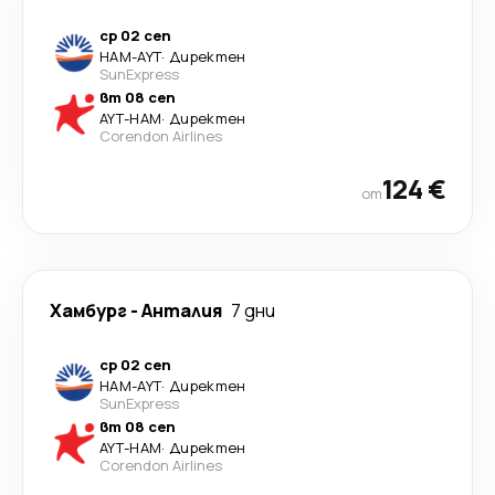
ср 02 сеп
HAM
-
AYT
·
Директен
SunExpress
вт 08 сеп
AYT
-
HAM
·
Директен
Corendon Airlines
124 €
от
Хамбург
-
Анталия
7 дни
ср 02 сеп
HAM
-
AYT
·
Директен
SunExpress
вт 08 сеп
AYT
-
HAM
·
Директен
Corendon Airlines