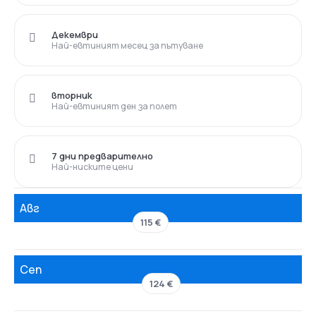
Декември
Най-евтиният месец за пътуване
вторник
Най-евтиният ден за полет
7 дни предварително
Най-ниските цени
Авг
115 €
Сеп
124 €