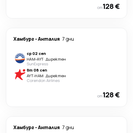
128 €
от
Хамбург
-
Анталия
7 дни
ср 02 сеп
HAM
-
AYT
·
Директен
SunExpress
вт 08 сеп
AYT
-
HAM
·
Директен
Corendon Airlines
128 €
от
Хамбург
-
Анталия
7 дни