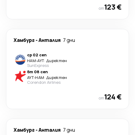
123 €
от
Хамбург
-
Анталия
7 дни
ср 02 сеп
HAM
-
AYT
·
Директен
SunExpress
вт 08 сеп
AYT
-
HAM
·
Директен
Corendon Airlines
124 €
от
Хамбург
-
Анталия
7 дни