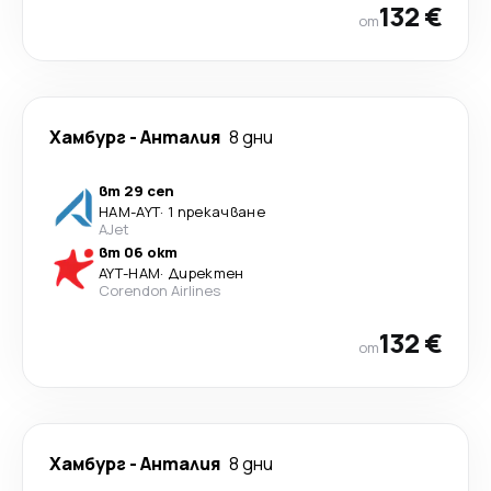
132 €
от
Хамбург
-
Анталия
8 дни
вт 29 сеп
HAM
-
AYT
·
1 прекачване
AJet
вт 06 окт
AYT
-
HAM
·
Директен
Corendon Airlines
132 €
от
Хамбург
-
Анталия
8 дни