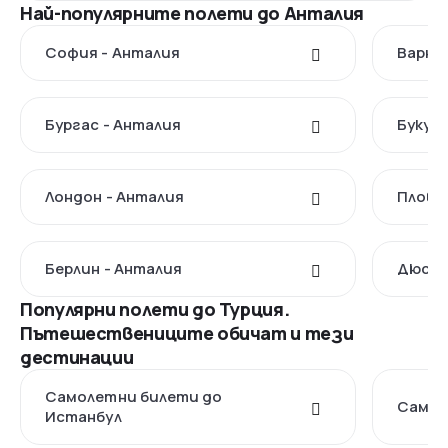
Най-популярните полети до Анталия
София - Анталия
Варна
Бургас - Анталия
Букур
Лондон - Анталия
Пловд
Берлин - Анталия
Дюсел
Популярни полети до Турция.
Пътешествениците обичат и тези
дестинации
Самолетни билети до
Самол
Истанбул