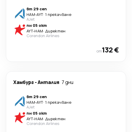
вт 29 сеп
HAM
-
AYT
·
1 прекачване
AJet
пн 05 окт
AYT
-
HAM
·
Директен
Corendon Airlines
132 €
от
Хамбург
-
Анталия
7 дни
вт 29 сеп
HAM
-
AYT
·
1 прекачване
AJet
пн 05 окт
AYT
-
HAM
·
Директен
Corendon Airlines