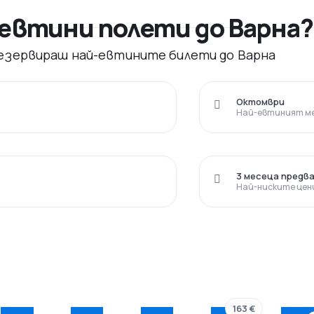
евтини полети до Варна?
 резервираш най-евтините билети до Варна
Октомври
Най-евтиният ме
3 месеца предв
Най-ниските цен
163 €