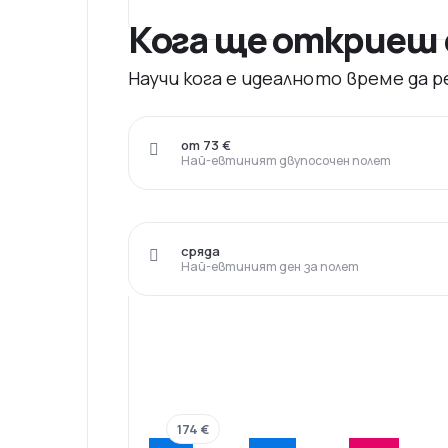
Кога ще откриеш 
Научи кога е идеалното време да
от 73 €
Най-евтиният двупосочен полет
сряда
Най-евтиният ден за полет
174 €