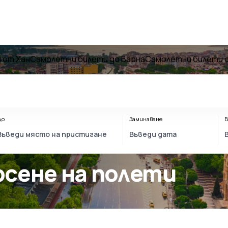
 от Хан
Самолетни билети до Варна
Самолетни билети о
До
Заминаване
В
рсене на полети