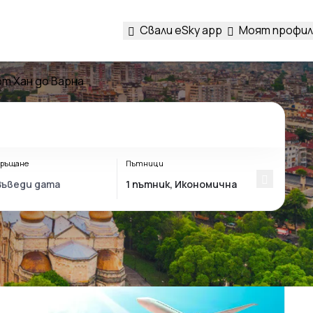
Свали eSky app
Моят профил
т Хан до Варна
ръщане
Пътници