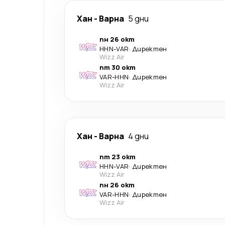
Хан
-
Варна
5 дни
пн 26 окт
HHN
-
VAR
·
Директен
Wizz Air
пт 30 окт
VAR
-
HHN
·
Директен
Wizz Air
Хан
-
Варна
4 дни
пт 23 окт
HHN
-
VAR
·
Директен
Wizz Air
пн 26 окт
VAR
-
HHN
·
Директен
Wizz Air