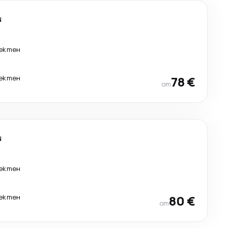
и
ектен
ектен
78 €
от
и
ектен
ектен
80 €
от