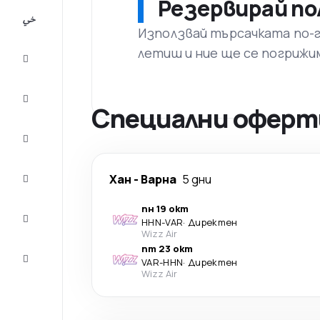
Резервирай по
All-
inclusive
Използвай търсачката по-го
летиш и ние ще се погрижи
City
Break
Настаняване
Специални оферти
Оферти
Завърши
Хан
-
Варна
5 дни
пътуването
пн 19 окт
Съвети и
HHN
-
VAR
·
Директен
вдъхновение
Wizz Air
пт 23 окт
Обслужване
VAR
-
HHN
·
Директен
на клиенти
Wizz Air