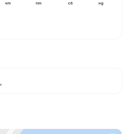
чт
пт
сб
нд
н