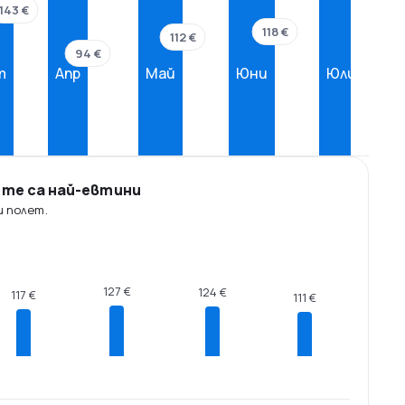
143 €
118 €
112 €
94 €
т
Апр
Май
Юни
Юли
ите са най-евтини
ш полет.
127 €
124 €
117 €
111 €