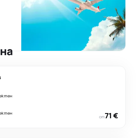
рна
и
ектен
ектен
71 €
от