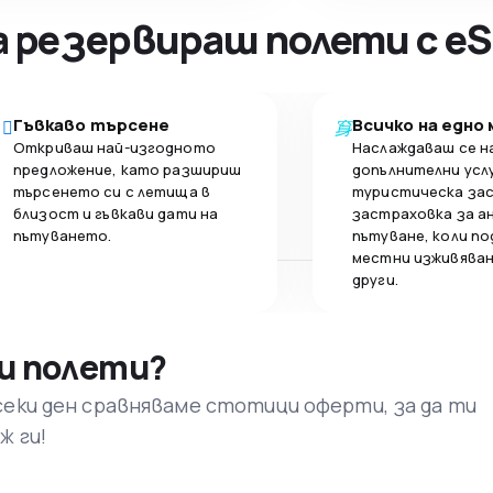
а резервираш полети с eS
Гъвкаво търсене
Всичко на едно
Откриваш най-изгодното
Наслаждаваш се н
предложение, като разшириш
допълнителни усл
търсенето си с летища в
туристическа за
близост и гъвкави дати на
застраховка за а
пътуването.
пътуване, коли по
местни изживяван
други.
и полети?
секи ден сравняваме стотици оферти, за да ти
ж ги!