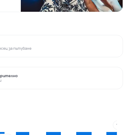
сец за пътуване
арително
и
189 €