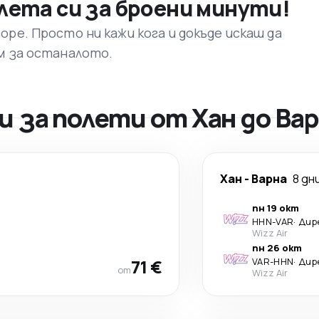
лета си за броени минути!
ре. Просто ни кажи кога и докъде искаш да
м за останалото.
 за полети от Хан до Ва
Хан
-
Варна
8 дн
пн 19 окт
HHN
-
VAR
·
Дир
Wizz Air
пн 26 окт
71 €
VAR
-
HHN
·
Дир
от
Wizz Air