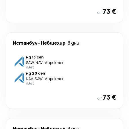
73 €
от
Истанбул
-
Невшехир
8 дни
нд 13 сеп
SAW
-
NAV
·
Директен
AJet
нд 20 сеп
NAV
-
SAW
·
Директен
AJet
73 €
от
Истанбул
-
Невшехир
3 дни