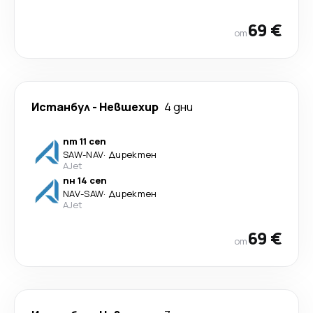
69 €
от
Истанбул
-
Невшехир
4 дни
пт 11 сеп
SAW
-
NAV
·
Директен
AJet
пн 14 сеп
NAV
-
SAW
·
Директен
AJet
69 €
от