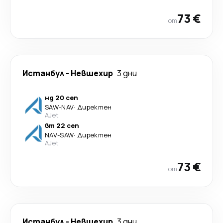
73 €
от
Истанбул
-
Невшехир
3 дни
нд 20 сеп
SAW
-
NAV
·
Директен
AJet
вт 22 сеп
NAV
-
SAW
·
Директен
AJet
73 €
от
Истанбул
-
Невшехир
3 дни