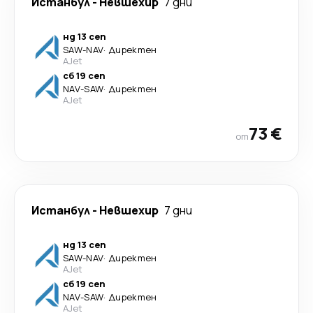
Истанбул
-
Невшехир
7 дни
нд 13 сеп
SAW
-
NAV
·
Директен
AJet
сб 19 сеп
NAV
-
SAW
·
Директен
AJet
73 €
от
Истанбул
-
Невшехир
7 дни
нд 13 сеп
SAW
-
NAV
·
Директен
AJet
сб 19 сеп
NAV
-
SAW
·
Директен
AJet