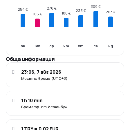
309 €
276 €
254 €
233 €
203 €
180 €
165 €
пн
вт
ср
чт
пт
сб
нд
Обща информация
23:06, 7 авг 2026
Местно време (UTC+3)
1 h 10 min
Времетр. от Истанбул
1 TRY = 0.02 EUR