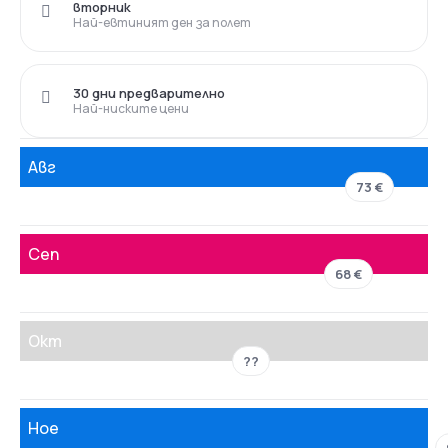
вторник
Най-евтиният ден за полет
30 дни предварително
Най-ниските цени
Авг
73 €
Сеп
68 €
Окт
??
Ное