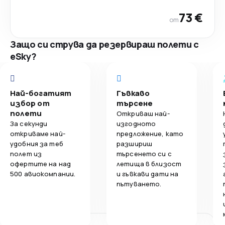
73 €
от
Защо си струва да резервираш полети с
eSky?
Най-богатият
Гъвкаво
избор от
търсене
полети
Откриваш най-
За секунди
изгодното
откриваме най-
предложение, като
удобния за теб
разшириш
полет из
търсенето си с
офертите на над
летища в близост
500 авиокомпании.
и гъвкави дати на
пътуването.