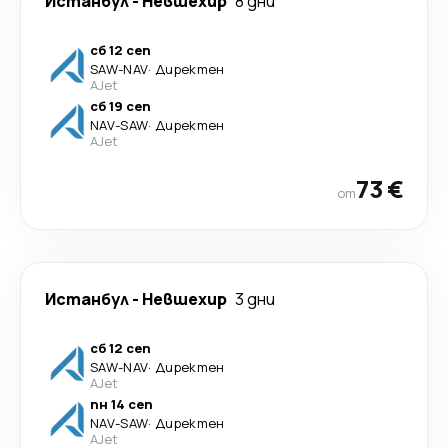
Истанбул
-
Невшехир
8 дни
сб 12 сеп
SAW
-
NAV
·
Директен
AJet
сб 19 сеп
NAV
-
SAW
·
Директен
AJet
73 €
от
Истанбул
-
Невшехир
3 дни
сб 12 сеп
SAW
-
NAV
·
Директен
AJet
пн 14 сеп
NAV
-
SAW
·
Директен
AJet