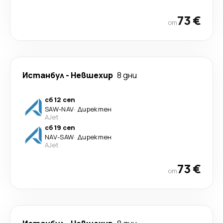
73 €
от
Истанбул
-
Невшехир
8 дни
сб 12 сеп
SAW
-
NAV
·
Директен
AJet
сб 19 сеп
NAV
-
SAW
·
Директен
AJet
73 €
от