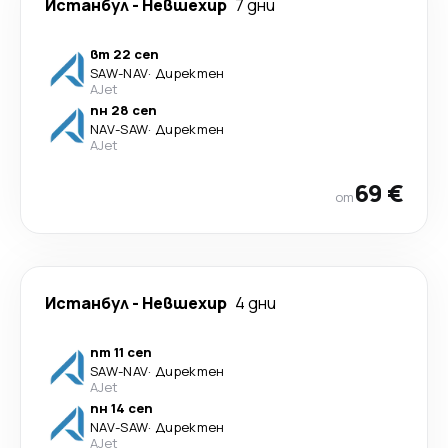
Истанбул
-
Невшехир
7 дни
вт 22 сеп
SAW
-
NAV
·
Директен
AJet
пн 28 сеп
NAV
-
SAW
·
Директен
AJet
69 €
от
Истанбул
-
Невшехир
4 дни
пт 11 сеп
SAW
-
NAV
·
Директен
AJet
пн 14 сеп
NAV
-
SAW
·
Директен
AJet