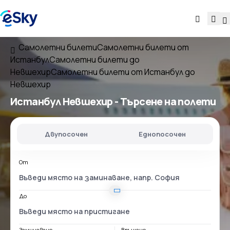
Самолетни билети
Самолетни билети от
Истанбул
Самолетни билети до
Невшехир
Самолетни билети от Истанбул до
Невшехир
Истанбул Невшехир
- Търсене на полети
Двупосочен
Еднопосочен
От
До
Заминаване
Връщане