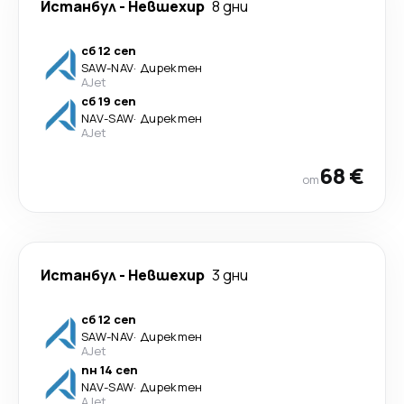
Истанбул
-
Невшехир
8 дни
сб 12 сеп
SAW
-
NAV
·
Директен
AJet
сб 19 сеп
NAV
-
SAW
·
Директен
AJet
68 €
от
Истанбул
-
Невшехир
3 дни
сб 12 сеп
SAW
-
NAV
·
Директен
AJet
пн 14 сеп
NAV
-
SAW
·
Директен
AJet