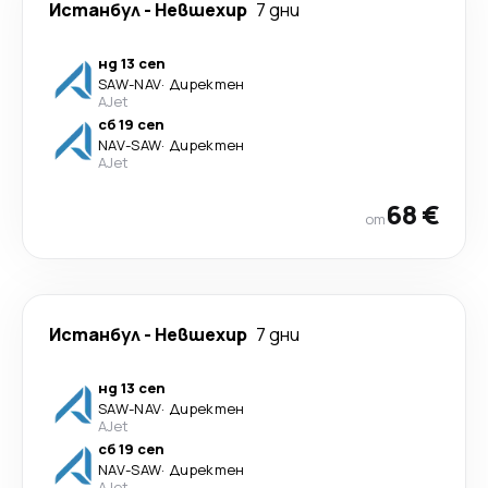
Истанбул
-
Невшехир
7 дни
нд 13 сеп
SAW
-
NAV
·
Директен
AJet
сб 19 сеп
NAV
-
SAW
·
Директен
AJet
68 €
от
Истанбул
-
Невшехир
7 дни
нд 13 сеп
SAW
-
NAV
·
Директен
AJet
сб 19 сеп
NAV
-
SAW
·
Директен
AJet