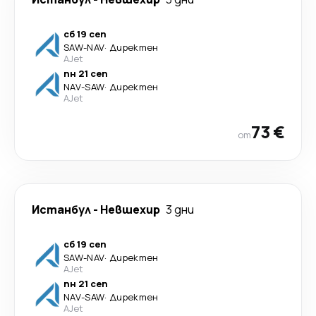
сб 19 сеп
SAW
-
NAV
·
Директен
AJet
пн 21 сеп
NAV
-
SAW
·
Директен
AJet
73 €
от
Истанбул
-
Невшехир
3 дни
сб 19 сеп
SAW
-
NAV
·
Директен
AJet
пн 21 сеп
NAV
-
SAW
·
Директен
AJet