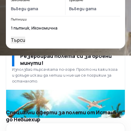
Пътници
Търси
Резервирай полета си за броени
минути!
Използвай търсачката по-горе. Просто ни кажи кога
и докъде искаш да летиш и ние ще се погрижим за
останалото.
Специални оферти за полети от Истанбул
до Невшехир