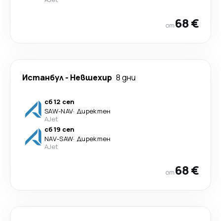
68 €
от
Истанбул
-
Невшехир
8 дни
сб 12 сеп
SAW
-
NAV
·
Директен
AJet
сб 19 сеп
NAV
-
SAW
·
Директен
AJet
68 €
от