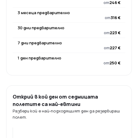
от
246 €
3 месеца предварително
от
316 €
30 дни предварително
от
223 €
7 дни предварително
от
227 €
1 ден предварително
от
250 €
Открий в кой ден от седмицата
полетите са най-евтини
Разбери кой е най-подходящият ден да резервираш
полет.