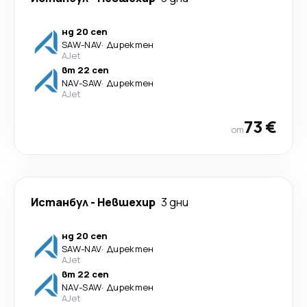
нд 20 сеп
SAW
-
NAV
·
Директен
AJet
вт 22 сеп
NAV
-
SAW
·
Директен
AJet
73 €
от
Истанбул
-
Невшехир
3 дни
нд 20 сеп
SAW
-
NAV
·
Директен
AJet
вт 22 сеп
NAV
-
SAW
·
Директен
AJet