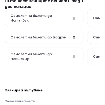
Пътешествениците обичат и тези
дестинации
Самолетни билети до
Самол
Истанбул
Самолетни билети до Бодрум
Самол
Самолетни билети до
Самол
Невшехир
Планирай пътуване
Самолетни билети