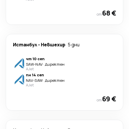
68 €
от
Истанбул
-
Невшехир
5 дни
чт 10 сеп
SAW
-
NAV
·
Директен
AJet
пн 14 сеп
NAV
-
SAW
·
Директен
AJet
69 €
от