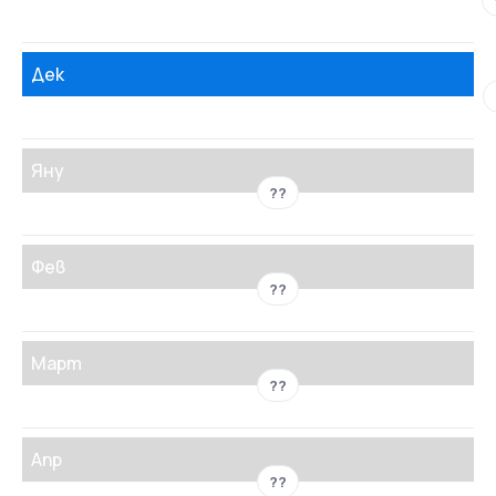
Дек
Яну
??
Фев
??
Март
??
Апр
??