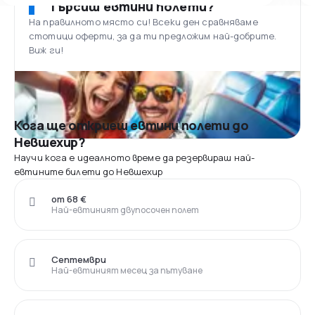
Търсиш евтини полети?
На правилното място си! Всеки ден сравняваме
стотици оферти, за да ти предложим най-добрите.
Виж ги!
Кога ще откриеш евтини полети до
Невшехир?
Научи кога е идеалното време да резервираш най-
евтините билети до Невшехир
от 68 €
Най-евтиният двупосочен полет
Септември
Най-евтиният месец за пътуване