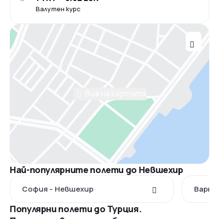
Валутен курс
Виж на картата
Най-популярните полети до Невшехир
София - Невшехир
Варна
Популярни полети до Турция.