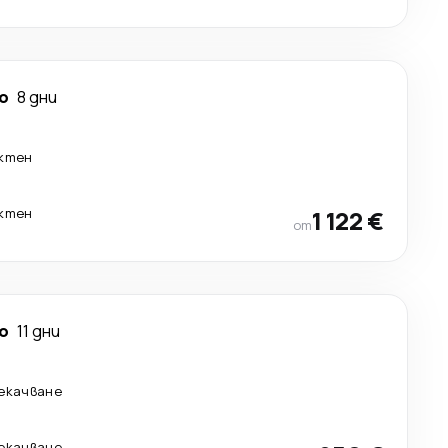
о
8 дни
ктен
ктен
1 122 €
от
о
11 дни
рекачване
рекачване