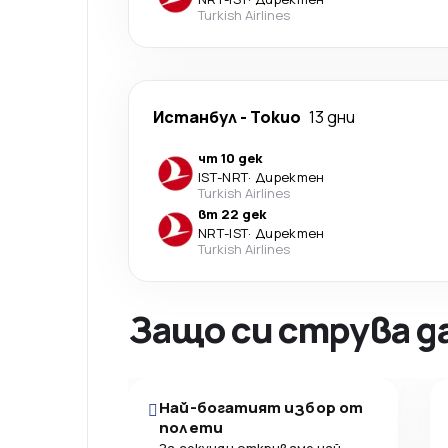
Turkish Airlines
Истанбул
-
Токио
13 дни
чт 10 дек
IST
-
NRT
·
Директен
Turkish Airlines
вт 22 дек
NRT
-
IST
·
Директен
Turkish Airlines
Защо си струва д
Най-богатият избор от
полети