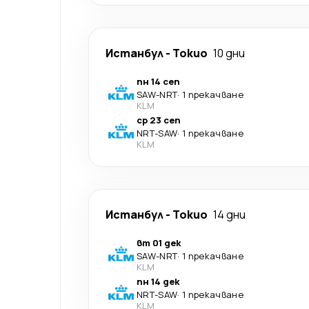
Истанбул
-
Токио
10 дни
пн 14 сеп
SAW
-
NRT
·
1 прекачване
KLM
ср 23 сеп
NRT
-
SAW
·
1 прекачване
KLM
Истанбул
-
Токио
14 дни
вт 01 дек
SAW
-
NRT
·
1 прекачване
KLM
пн 14 дек
NRT
-
SAW
·
1 прекачване
KLM