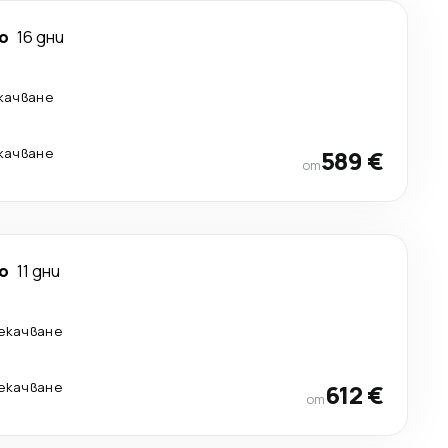
о
16 дни
екачване
екачване
589 €
от
о
11 дни
рекачване
рекачване
612 €
от