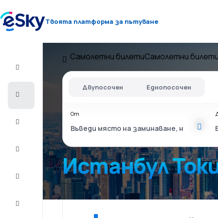
Твоята платформа за пътуване
Самолетни билети
Самолетни билети
Полет+Хотел
Двупосочен
Еднопосочен
Самолетни
билети
От
Почивки
Лято
2026
Истанбул Ток
Зима
2026/27
Last
minute