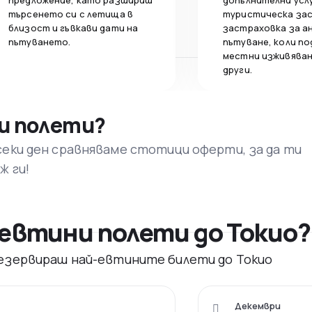
предложение, като разшириш
допълнителни усл
търсенето си с летища в
туристическа за
близост и гъвкави дати на
застраховка за а
пътуването.
пътуване, коли по
местни изживяван
други.
и полети?
секи ден сравняваме стотици оферти, за да ти
ж ги!
евтини полети до Токио?
 резервираш най-евтините билети до Токио
Декември