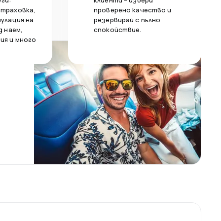
уги:
клиенти – избери
страховка,
проверено качество и
нулация на
резервирай с пълно
д наем,
спокойствие.
ия и много