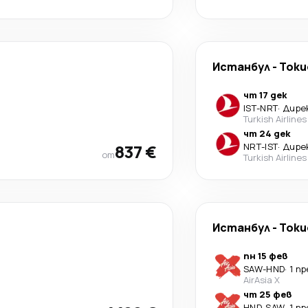
Истанбул
-
Токи
чт 17 дек
IST
-
NRT
·
Дире
Turkish Airlines
чт 24 дек
837 €
NRT
-
IST
·
Дире
от
Turkish Airlines
Истанбул
-
Токи
пн 15 фев
SAW
-
HND
·
1 п
AirAsia X
чт 25 фев
HND
-
SAW
·
1 п