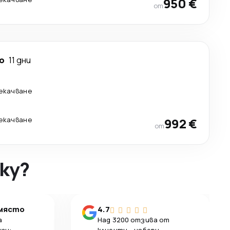
950 €
от
о
11 дни
рекачване
рекачване
992 €
от
ky?
 място
4.7
а
Над 3200 отзива от