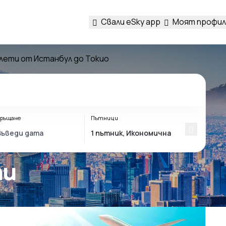
Свали eSky app
Моят профил
лети от Истанбул до Токио
ръщане
Пътници
ти