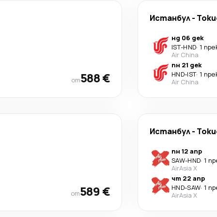
Истанбул
-
Токи
нд 06 дек
IST
-
HND
·
1 пр
Air China
пн 21 дек
588 €
HND
-
IST
·
1 пр
от
Air China
Истанбул
-
Токи
пн 12 апр
SAW
-
HND
·
1 п
AirAsia X
чт 22 апр
589 €
HND
-
SAW
·
1 п
от
AirAsia X