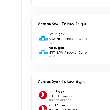
Истанбул
-
Токио
14 дни
вт 01 дек
SAW
-
NRT
·
1 прекачване
KLM
пн 14 дек
NRT
-
SAW
·
1 прекачване
KLM
Истанбул
-
Токио
8 дни
чт 17 дек
IST
-
NRT
·
Директен
Turkish Airlines
чт 24 дек
NRT
-
IST
·
Директен