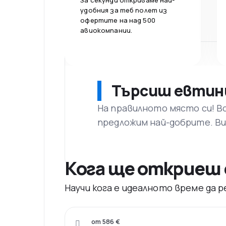
За секунди откриваме най-
удобния за теб полет из
офертите на над 500
авиокомпании.
Търсиш евтин
На правилното място си! В
предложим най-добрите. Ви
Кога ще откриеш 
Научи кога е идеалното време да
от 586 €