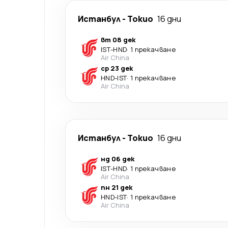
Истанбул
-
Токио
16 дни
вт 08 дек
IST
-
HND
·
1 прекачване
Air China
ср 23 дек
HND
-
IST
·
1 прекачване
Air China
Истанбул
-
Токио
16 дни
нд 06 дек
IST
-
HND
·
1 прекачване
Air China
пн 21 дек
HND
-
IST
·
1 прекачване
Air China