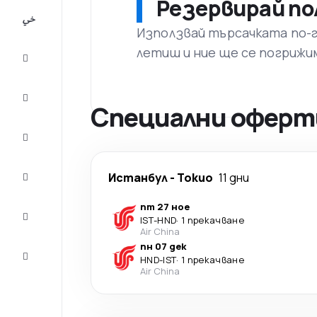
Резервирай по
All-
inclusive
Използвай търсачката по-го
летиш и ние ще се погрижи
City
Break
Настаняване
Специални оферти
Оферти
Завърши
Истанбул
-
Токио
11 дни
пътуването
пт 27 ное
Съвети и
IST
-
HND
·
1 прекачване
вдъхновение
Air China
пн 07 дек
Обслужване
HND
-
IST
·
1 прекачване
на клиенти
Air China