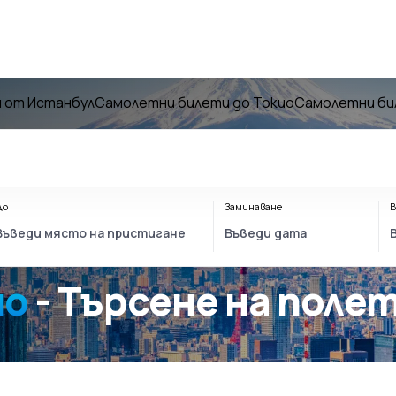
 от Истанбул
Самолетни билети до Токио
Самолетни би
До
Заминаване
В
ио
- Търсене на поле