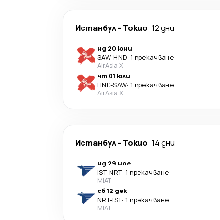
Истанбул
-
Токио
12 дни
нд 20 юни
SAW
-
HND
·
1 прекачване
AirAsia X
чт 01 юли
HND
-
SAW
·
1 прекачване
AirAsia X
Истанбул
-
Токио
14 дни
нд 29 ное
IST
-
NRT
·
1 прекачване
MIAT
сб 12 дек
NRT
-
IST
·
1 прекачване
MIAT