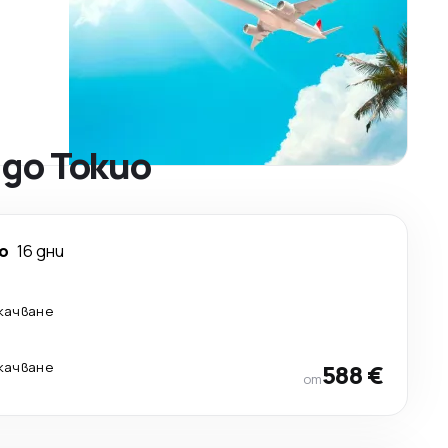
до Токио
о
16 дни
екачване
екачване
588 €
от