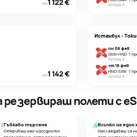
1 122 €
от
AirAsia X
Истанбул
-
Токи
пн 08 фев
SAW
-
HND
·
1 п
AirAsia X
чт 18 фев
1 142 €
HND
-
SAW
·
1 п
от
AirAsia X
а резервираш полети с eS
Гъвкаво търсене
Всичко на едно
Откриваш най-изгодното
Наслаждаваш се н