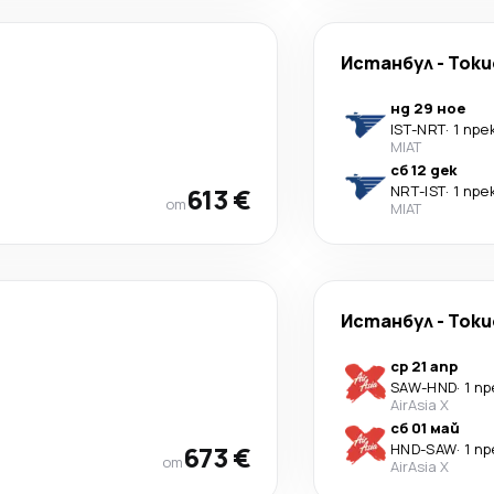
Истанбул
-
Токи
нд 29 ное
IST
-
NRT
·
1 пре
MIAT
сб 12 дек
613 €
NRT
-
IST
·
1 пре
от
MIAT
Истанбул
-
Токи
ср 21 апр
SAW
-
HND
·
1 п
AirAsia X
сб 01 май
673 €
HND
-
SAW
·
1 п
от
AirAsia X