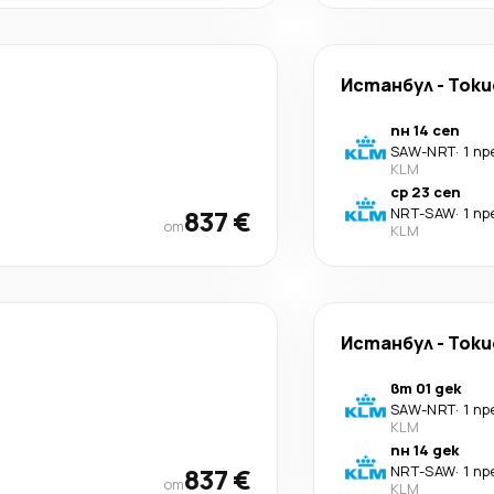
Истанбул
-
Токи
пн 14 сеп
SAW
-
NRT
·
1 п
KLM
ср 23 сеп
837 €
NRT
-
SAW
·
1 п
от
KLM
Истанбул
-
Токи
вт 01 дек
SAW
-
NRT
·
1 п
KLM
пн 14 дек
837 €
NRT
-
SAW
·
1 п
от
KLM