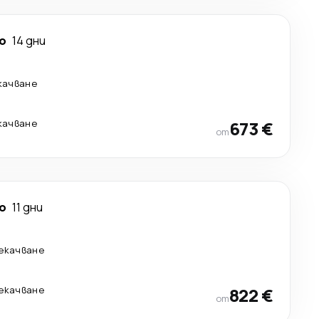
о
14 дни
качване
качване
673 €
от
о
11 дни
рекачване
рекачване
822 €
от