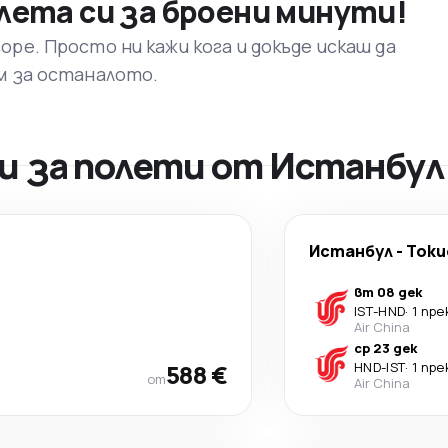
лета си за броени минути!
ре. Просто ни кажи кога и докъде искаш да
м за останалото.
 за полети от Истанбул 
Истанбул
-
Токи
вт 08 дек
IST
-
HND
·
1 пр
Air China
ср 23 дек
588 €
HND
-
IST
·
1 пр
от
Air China