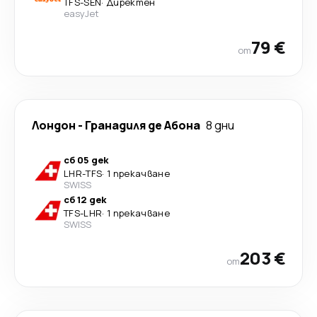
TFS
-
SEN
·
Директен
easyJet
79 €
от
Лондон
-
Гранадиля де Абона
8 дни
сб 05 дек
LHR
-
TFS
·
1 прекачване
SWISS
сб 12 дек
TFS
-
LHR
·
1 прекачване
SWISS
203 €
от