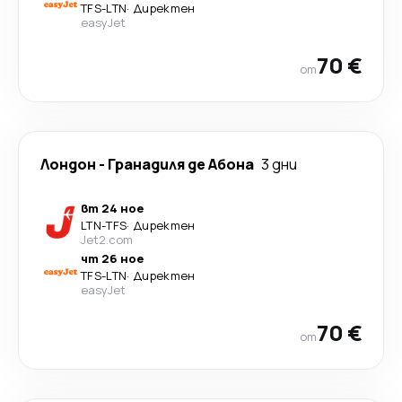
TFS
-
LTN
·
Директен
easyJet
70 €
от
Лондон
-
Гранадиля де Абона
3 дни
вт 24 ное
LTN
-
TFS
·
Директен
Jet2.com
чт 26 ное
TFS
-
LTN
·
Директен
easyJet
70 €
от