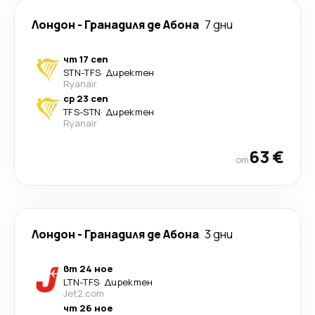
Лондон
-
Гранадиля де Абона
7 дни
чт 17 сеп
STN
-
TFS
·
Директен
Ryanair
ср 23 сеп
TFS
-
STN
·
Директен
Ryanair
63 €
от
Лондон
-
Гранадиля де Абона
3 дни
вт 24 ное
LTN
-
TFS
·
Директен
Jet2.com
чт 26 ное