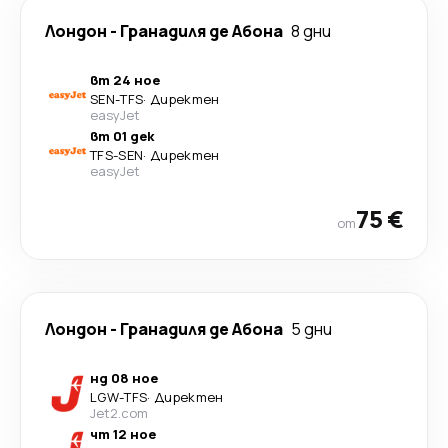
Лондон
-
Гранадиля де Абона
8 дни
вт 24 ное
SEN
-
TFS
·
Директен
easyJet
вт 01 дек
TFS
-
SEN
·
Директен
easyJet
75 €
от
Лондон
-
Гранадиля де Абона
5 дни
нд 08 ное
LGW
-
TFS
·
Директен
Jet2.com
чт 12 ное