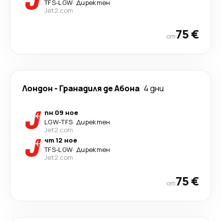
TFS
-
LGW
·
Директен
Jet2.com
75 €
от
Лондон
-
Гранадиля де Абона
4 дни
пн 09 ное
LGW
-
TFS
·
Директен
Jet2.com
чт 12 ное
TFS
-
LGW
·
Директен
Jet2.com
75 €
от