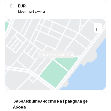
EUR
Местна валута
Виж на картата
Забележителности на Грандила де
Абона