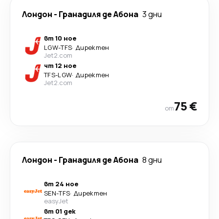
Лондон
-
Гранадиля де Абона
3 дни
вт 10 ное
LGW
-
TFS
·
Директен
Jet2.com
чт 12 ное
TFS
-
LGW
·
Директен
Jet2.com
75 €
от
Лондон
-
Гранадиля де Абона
8 дни
вт 24 ное
SEN
-
TFS
·
Директен
easyJet
вт 01 дек