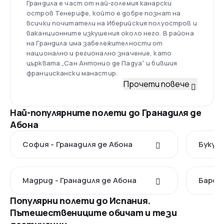
Грандила е част от най-големия канарски
остров Тенерифе, който е добре познат на
всички почитатели на Иберийския полуостров и
ваканционните изкушения около него. В района
на Грандила има забележителности от
национално и регионално значение, като
църквата „Сан Антонио де Падуа“ и бившия
францискански манастир.
Прочети повече
Най-популярните полети до Гранадиля де
Абона
София - Гранадиля де Абона
Букуре
Мадрид - Гранадиля де Абона
Барсел
Популярни полети до Испания.
Пътешествениците обичат и тези