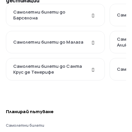
дестинации
Самолетни билети до
Самол
Барселона
Самол
Самолетни билети до Малага
Алика
Самолетни билети до Санта
Самол
Крус де Тенерифе
Планирай пътуване
Самолетни билети