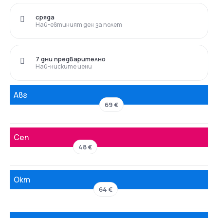
сряда
Най-евтиният ден за полет
7 дни предварително
Най-ниските цени
Авг
69 €
Сеп
48 €
Окт
64 €