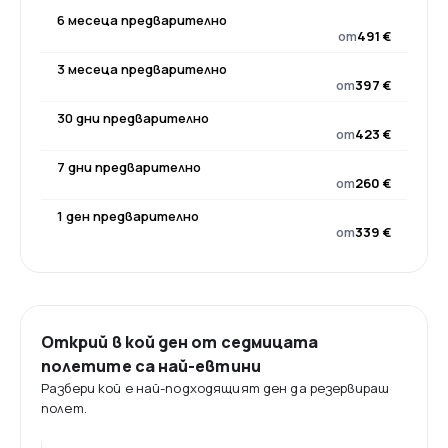
6 месеца предварително
от
491 €
3 месеца предварително
от
397 €
30 дни предварително
от
423 €
7 дни предварително
от
260 €
1 ден предварително
от
339 €
Открий в кой ден от седмицата
полетите са най-евтини
Разбери кой е най-подходящият ден да резервираш
полет.