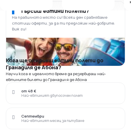
Търсиш евтини полети?
На правилното място си! Всеки ден сравняваме
стотици оферти, за да ти предложим най-добрите.
Виж ги!
Кога ще откриеш евтини полети до
Гранадиля де Абона?
Научи кога е идеалното време да резервираш най-
евтините билети до Гранадиля де Абона
от 48 €
Най-евтиният двупосочен полет
Септември
Най-евтиният месец за пътуване