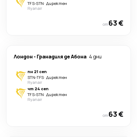
TFS
-
STN
·
Директен
Ryanair
63 €
от
Лондон
-
Гранадиля де Абона
4 дни
пн 21 сеп
STN
-
TFS
·
Директен
Ryanair
чт 24 сеп
TFS
-
STN
·
Директен
Ryanair
63 €
от