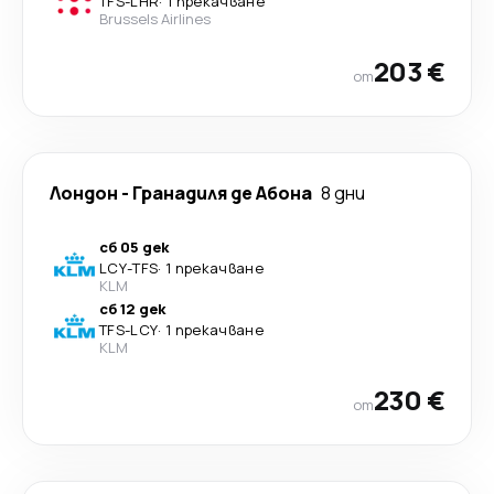
TFS
-
LHR
·
1 прекачване
Brussels Airlines
203 €
от
Лондон
-
Гранадиля де Абона
8 дни
сб 05 дек
LCY
-
TFS
·
1 прекачване
KLM
сб 12 дек
TFS
-
LCY
·
1 прекачване
KLM
230 €
от