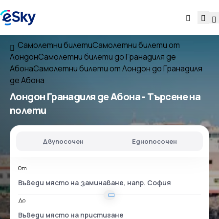
Самолетни билети
Самолетни билети от
Лондон
Самолетни билети до Гранадиля де
Абона
Самолетни билети от Лондон до Гранадиля
де Абона
Лондон Гранадиля де Абона
- Търсене на
полети
Двупосочен
Еднопосочен
От
До