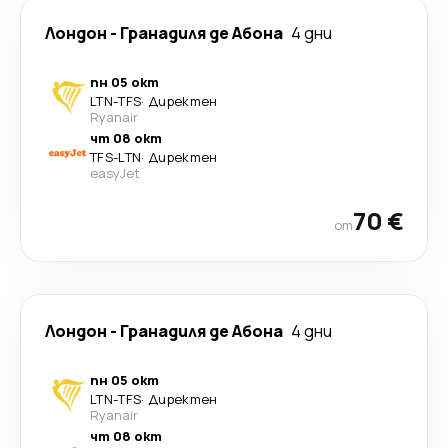
Лондон
-
Гранадиля де Абона
4 дни
пн 05 окт
LTN
-
TFS
·
Директен
Ryanair
чт 08 окт
TFS
-
LTN
·
Директен
easyJet
70 €
от
Лондон
-
Гранадиля де Абона
4 дни
пн 05 окт
LTN
-
TFS
·
Директен
Ryanair
чт 08 окт