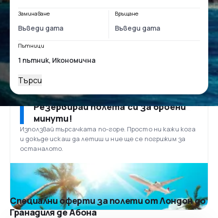
Заминаване
Връщане
Пътници
Търси
Резервирай полета си за броени
минути!
Използвай търсачката по-горе. Просто ни кажи кога
и докъде искаш да летиш и ние ще се погрижим за
останалото.
Специални оферти за полети от Лондон до
Гранадиля де Абона