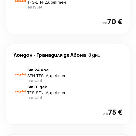
TFS
-
LTN
·
Директен
easyJet
70 €
от
Лондон
-
Гранадиля де Абона
8 дни
вт 24 ное
SEN
-
TFS
·
Директен
easyJet
вт 01 дек
TFS
-
SEN
·
Директен
easyJet
75 €
от