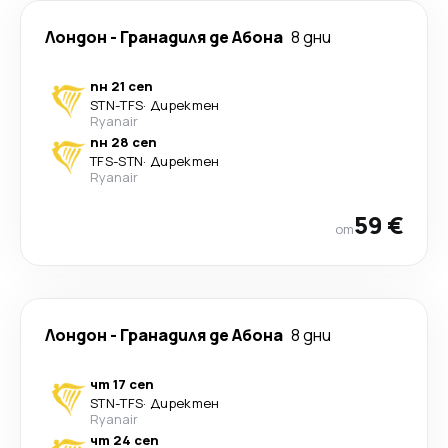
Лондон
-
Гранадиля де Абона
8 дни
пн 21 сеп
STN
-
TFS
·
Директен
Ryanair
пн 28 сеп
TFS
-
STN
·
Директен
Ryanair
59 €
от
Лондон
-
Гранадиля де Абона
8 дни
чт 17 сеп
STN
-
TFS
·
Директен
Ryanair
чт 24 сеп