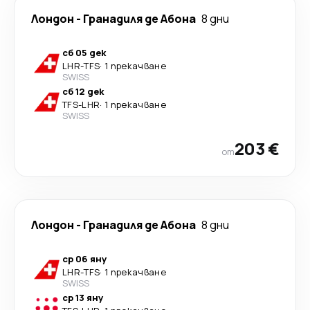
Лондон
-
Гранадиля де Абона
8 дни
сб 05 дек
LHR
-
TFS
·
1 прекачване
SWISS
сб 12 дек
TFS
-
LHR
·
1 прекачване
SWISS
203 €
от
Лондон
-
Гранадиля де Абона
8 дни
ср 06 яну
LHR
-
TFS
·
1 прекачване
SWISS
ср 13 яну