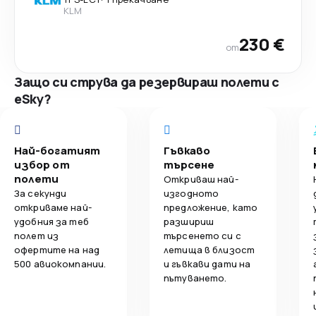
KLM
230 €
от
Защо си струва да резервираш полети с
eSky?
Най-богатият
Гъвкаво
избор от
търсене
полети
Откриваш най-
За секунди
изгодното
откриваме най-
предложение, като
удобния за теб
разшириш
полет из
търсенето си с
офертите на над
летища в близост
500 авиокомпании.
и гъвкави дати на
пътуването.