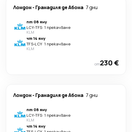
Лондон
-
Гранадиля де Абона
7 дни
пт 08 яну
LCY
-
TFS
·
1 прекачване
KLM
чт 14 яну
TFS
-
LCY
·
1 прекачване
KLM
230 €
от
Лондон
-
Гранадиля де Абона
7 дни
пт 08 яну
LCY
-
TFS
·
1 прекачване
KLM
чт 14 яну
TFS
-
LCY
·
1 прекачване