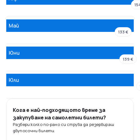
15
Май
133 €
Юни
139 €
Юли
Кога е най-подходящото време за
закупуване на самолетни билети?
Разбери колко по-рано си струва да резервираш
двупосочни билети.