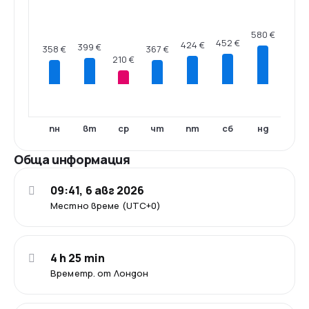
580 €
452 €
424 €
399 €
367 €
358 €
210 €
пн
вт
ср
чт
пт
сб
нд
Обща информация
09:41, 6 авг 2026
Местно време (UTC+0)
4 h 25 min
Времетр. от Лондон