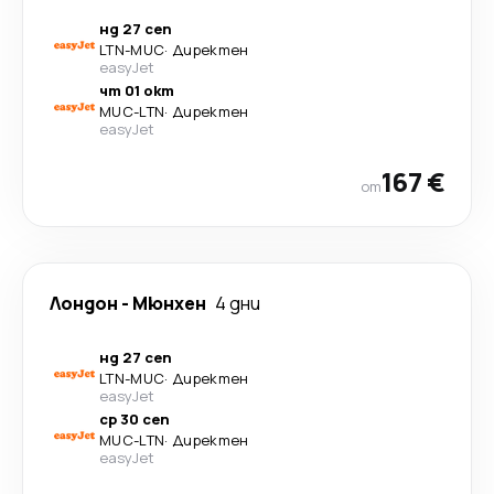
нд 27 сеп
LTN
-
MUC
·
Директен
easyJet
чт 01 окт
MUC
-
LTN
·
Директен
easyJet
167 €
от
Лондон
-
Мюнхен
4 дни
нд 27 сеп
LTN
-
MUC
·
Директен
easyJet
ср 30 сеп
MUC
-
LTN
·
Директен
easyJet