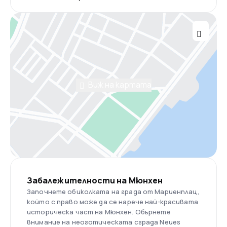
Виж на картата
Забалежителности на Мюнхен
Започнете обиколката на града от Мариенплац,
който с право може да се нарече най-красивата
историческа част на Мюнхен. Обърнете
внимание на неоготическата сграда Neues