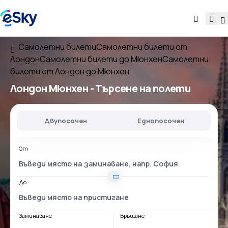
Самолетни билети
Самолетни билети от
Лондон
Самолетни билети до Мюнхен
Самолетни
билети от Лондон до Мюнхен
Лондон Мюнхен
- Търсене на полети
Двупосочен
Еднопосочен
От
До
Заминаване
Връщане