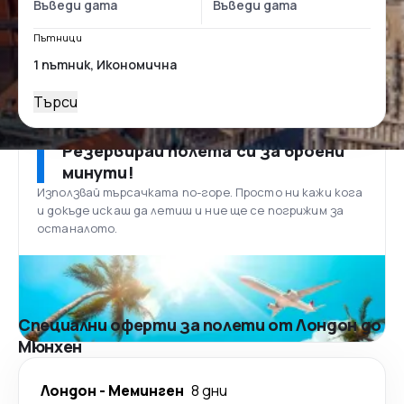
Пътници
Търси
Резервирай полета си за броени
минути!
Използвай търсачката по-горе. Просто ни кажи кога
и докъде искаш да летиш и ние ще се погрижим за
останалото.
Специални оферти за полети от Лондон до
Мюнхен
Лондон
-
Меминген
8 дни