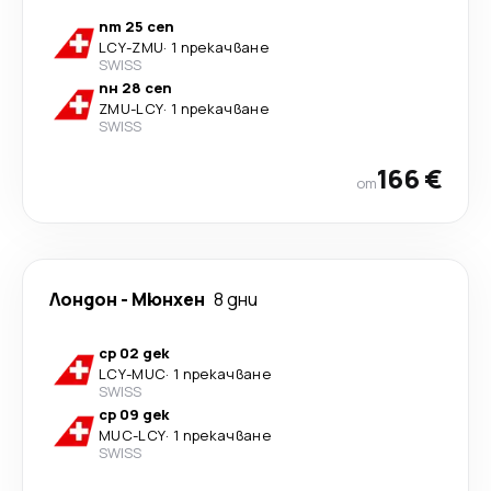
пт 25 сеп
LCY
-
ZMU
·
1 прекачване
SWISS
пн 28 сеп
ZMU
-
LCY
·
1 прекачване
SWISS
166 €
от
Лондон
-
Мюнхен
8 дни
ср 02 дек
LCY
-
MUC
·
1 прекачване
SWISS
ср 09 дек
MUC
-
LCY
·
1 прекачване
SWISS