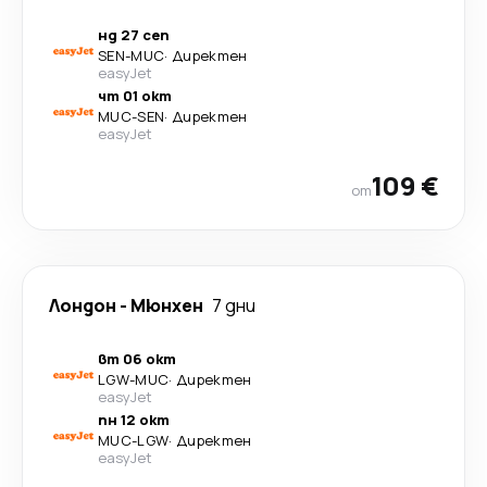
нд 27 сеп
SEN
-
MUC
·
Директен
easyJet
чт 01 окт
MUC
-
SEN
·
Директен
easyJet
109 €
от
Лондон
-
Мюнхен
7 дни
вт 06 окт
LGW
-
MUC
·
Директен
easyJet
пн 12 окт
MUC
-
LGW
·
Директен
easyJet