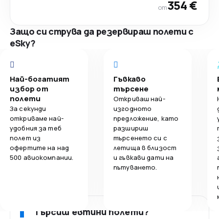
354 €
от
Защо си струва да резервираш полети с
eSky?
Най-богатият
Гъвкаво
избор от
търсене
полети
Откриваш най-
За секунди
изгодното
откриваме най-
предложение, като
удобния за теб
разшириш
полет из
търсенето си с
офертите на над
летища в близост
500 авиокомпании.
и гъвкави дати на
пътуването.
Търсиш евтини полети?