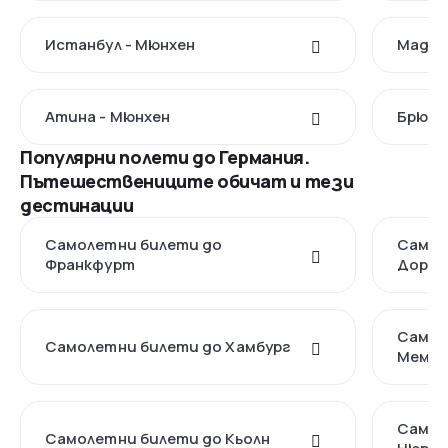
Истанбул - Мюнхен
Мадри
Атина - Мюнхен
Брюкс
Популярни полети до Германия.
Пътешествениците обичат и тези
дестинации
Самолетни билети до
Самол
Франкфурт
Дорт
Самол
Самолетни билети до Хамбург
Мемин
Самол
Самолетни билети до Кьолн