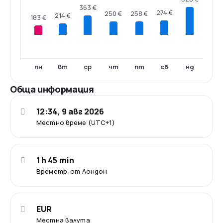
363 €
274 €
258 €
250 €
214 €
183 €
пн
вт
ср
чт
пт
сб
нд
Обща информация
12:34, 9 авг 2026
Местно време (UTC+1)
1 h 45 min
Времетр. от Лондон
EUR
Местна валута