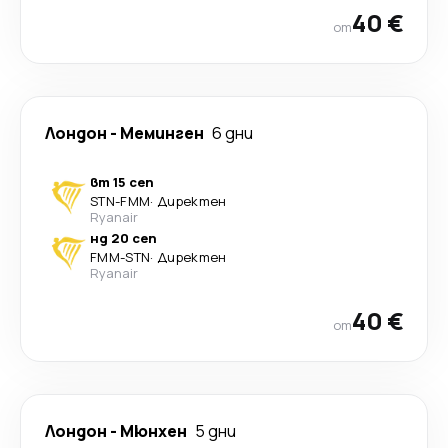
40 €
от
Лондон
-
Меминген
6 дни
вт 15 сеп
STN
-
FMM
·
Директен
Ryanair
нд 20 сеп
FMM
-
STN
·
Директен
Ryanair
40 €
от
Лондон
-
Мюнхен
5 дни