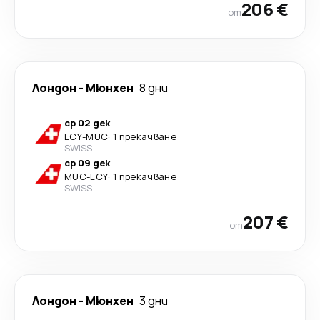
206 €
от
Лондон
-
Мюнхен
8 дни
ср 02 дек
LCY
-
MUC
·
1 прекачване
SWISS
ср 09 дек
MUC
-
LCY
·
1 прекачване
SWISS
207 €
от
Лондон
-
Мюнхен
3 дни