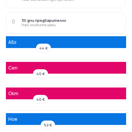
30 дни предварително
Най-ниските цени
Авг
44 €
Сеп
40 €
Окт
40 €
Ное
52 €