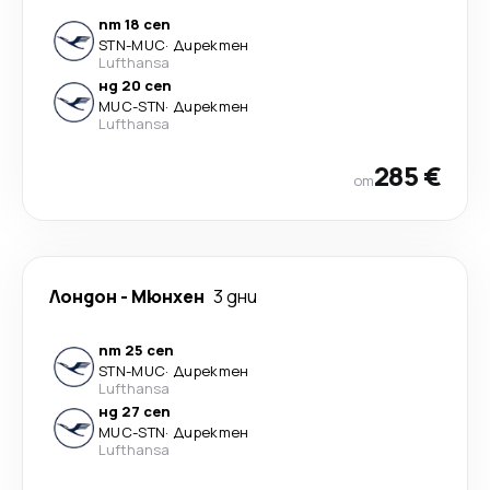
пт 18 сеп
STN
-
MUC
·
Директен
Lufthansa
нд 20 сеп
MUC
-
STN
·
Директен
Lufthansa
285 €
от
Лондон
-
Мюнхен
3 дни
пт 25 сеп
STN
-
MUC
·
Директен
Lufthansa
нд 27 сеп
MUC
-
STN
·
Директен
Lufthansa