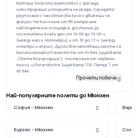
Rathaus (Новото кметство) с фасада,
илюстрираща историята на града. Сградата
разполага с часовникова кула с движещи се
фигури. На височина от 85 метра има
наблюдателна площадка, достъпна за
посетители всеки ден от 10:00 до 19:00 ч.
(между май и октомври) и от 10 до 17 ч. (между
ноември и април). Други впечатляващи места са
великолепната Frauenkirche от XV век (църквата
„Света Богородица“), построена от червени
тухли, и Peterskirche (църквата "Св. Петър") от
XII век.
Прочети повече
Най-популярните полети до Мюнхен
София - Мюнхен
Варна
Бургас - Мюнхен
Солун