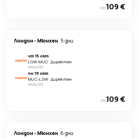
109 €
от
Лондон
-
Мюнхен
5 дни
чт 15 окт
LGW
-
MUC
·
Директен
easyJet
пн 19 окт
MUC
-
LGW
·
Директен
easyJet
109 €
от
Лондон
-
Мюнхен
6 дни