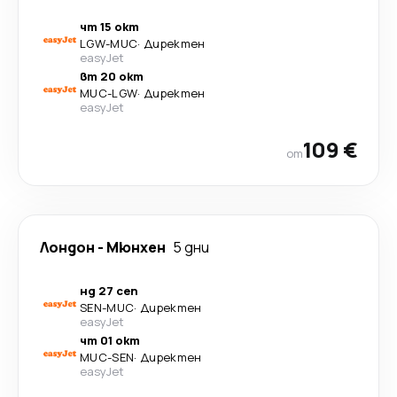
чт 15 окт
LGW
-
MUC
·
Директен
easyJet
вт 20 окт
MUC
-
LGW
·
Директен
easyJet
109 €
от
Лондон
-
Мюнхен
5 дни
нд 27 сеп
SEN
-
MUC
·
Директен
easyJet
чт 01 окт
MUC
-
SEN
·
Директен
easyJet