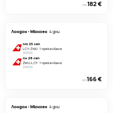
182 €
от
Лондон
-
Мюнхен
4 дни
пт 25 сеп
LCY
-
ZMU
·
1 прекачване
SWISS
пн 28 сеп
ZMU
-
LCY
·
1 прекачване
SWISS
166 €
от
Лондон
-
Мюнхен
4 дни