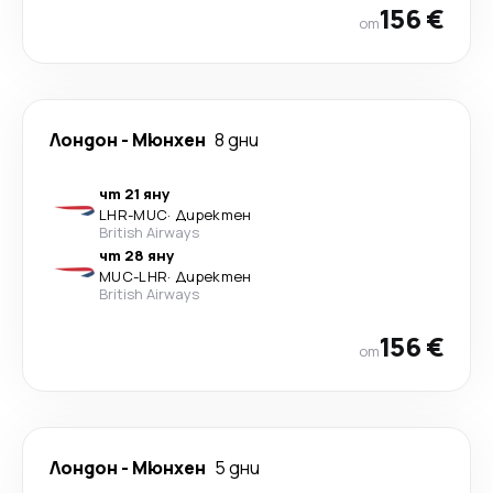
156 €
от
Лондон
-
Мюнхен
8 дни
чт 21 яну
LHR
-
MUC
·
Директен
British Airways
чт 28 яну
MUC
-
LHR
·
Директен
British Airways
156 €
от
Лондон
-
Мюнхен
5 дни