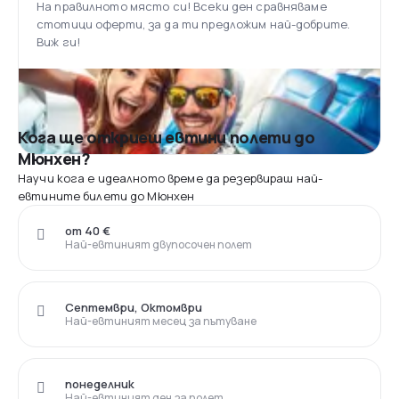
На правилното място си! Всеки ден сравняваме
стотици оферти, за да ти предложим най-добрите.
Виж ги!
Кога ще откриеш евтини полети до
Мюнхен?
Научи кога е идеалното време да резервираш най-
евтините билети до Мюнхен
от 40 €
Най-евтиният двупосочен полет
Септември, Октомври
Най-евтиният месец за пътуване
понеделник
Най-евтиният ден за полет