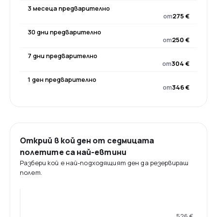
3 месеца предварително
от
275 €
30 дни предварително
от
250 €
7 дни предварително
от
304 €
1 ден предварително
от
346 €
Открий в кой ден от седмицата
полетите са най-евтини
Разбери кой е най-подходящият ден да резервираш
полет.
526 €