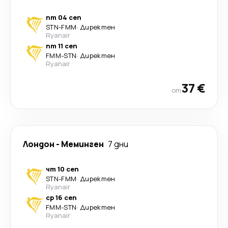
пт 04 сеп
STN
-
FMM
·
Директен
Ryanair
пт 11 сеп
FMM
-
STN
·
Директен
Ryanair
37 €
от
Лондон
-
Меминген
7 дни
чт 10 сеп
STN
-
FMM
·
Директен
Ryanair
ср 16 сеп
FMM
-
STN
·
Директен
Ryanair