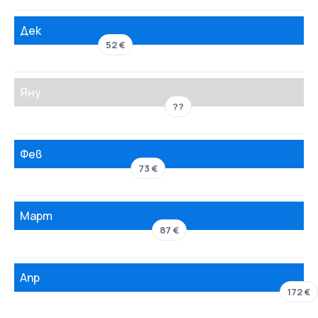
Дек
52 €
Яну
??
Фев
73 €
Март
87 €
Апр
172 €