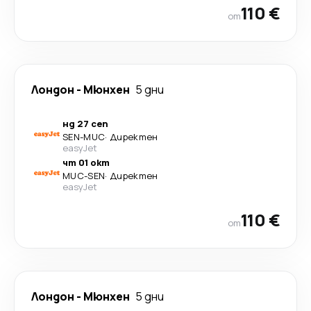
110 €
от
Лондон
-
Мюнхен
5 дни
нд 27 сеп
SEN
-
MUC
·
Директен
easyJet
чт 01 окт
MUC
-
SEN
·
Директен
easyJet
110 €
от
Лондон
-
Мюнхен
5 дни