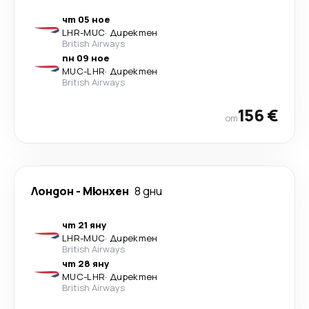
чт 05 ное
LHR
-
MUC
·
Директен
British Airways
пн 09 ное
MUC
-
LHR
·
Директен
British Airways
156 €
от
Лондон
-
Мюнхен
8 дни
чт 21 яну
LHR
-
MUC
·
Директен
British Airways
чт 28 яну
MUC
-
LHR
·
Директен
British Airways