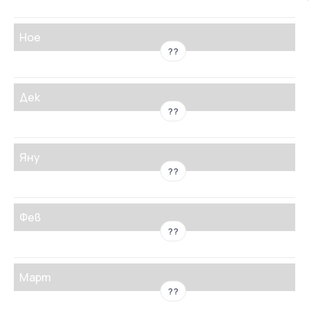
Ное
??
Дек
??
Яну
??
Фев
??
Март
??