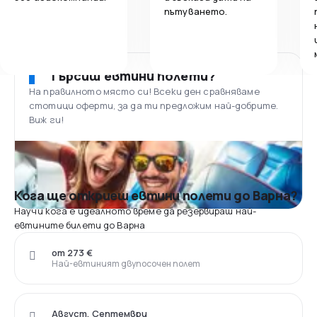
пътуването.
Търсиш евтини полети?
На правилното място си! Всеки ден сравняваме
стотици оферти, за да ти предложим най-добрите.
Виж ги!
Кога ще откриеш евтини полети до Варна?
Научи кога е идеалното време да резервираш най-
евтините билети до Варна
от 273 €
Най-евтиният двупосочен полет
Август, Септември