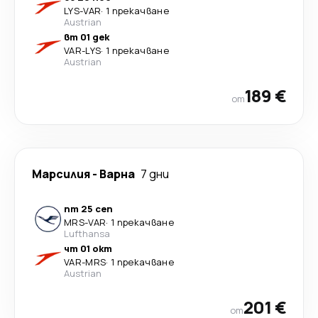
LYS
-
VAR
·
1 прекачване
Austrian
вт 01 дек
VAR
-
LYS
·
1 прекачване
Austrian
189 €
от
Марсилия
-
Варна
7 дни
пт 25 сеп
MRS
-
VAR
·
1 прекачване
Lufthansa
чт 01 окт
VAR
-
MRS
·
1 прекачване
Austrian
201 €
от