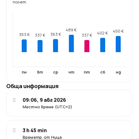
полет.
489 €
450 €
402 €
363 €
353 €
337 €
337 €
пн
вт
ср
чт
пт
сб
нд
Обща информация
09:06, 9 авг 2026
Местно време (UTC+2)
3 h 45 min
Времетр. от Ница