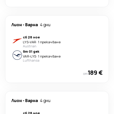
Лион
-
Варна
4 дни
сб 28 ное
LYS
-
VAR
·
1 прекачване
Austrian
вт 01 дек
VAR
-
LYS
·
1 прекачване
Lufthansa
189 €
от
Лион
-
Варна
4 дни
сб 28 ное