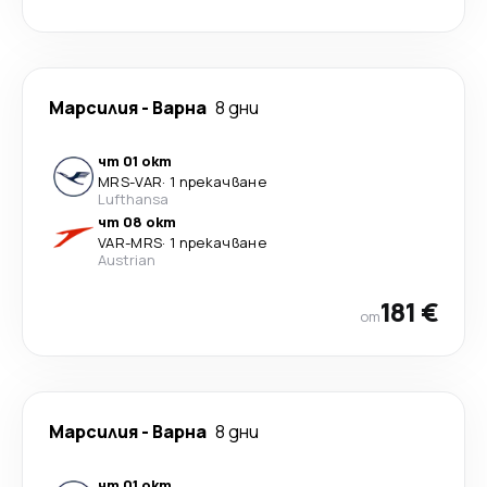
Марсилия
-
Варна
8 дни
чт 01 окт
MRS
-
VAR
·
1 прекачване
Lufthansa
чт 08 окт
VAR
-
MRS
·
1 прекачване
Austrian
181 €
от
Марсилия
-
Варна
8 дни
чт 01 окт