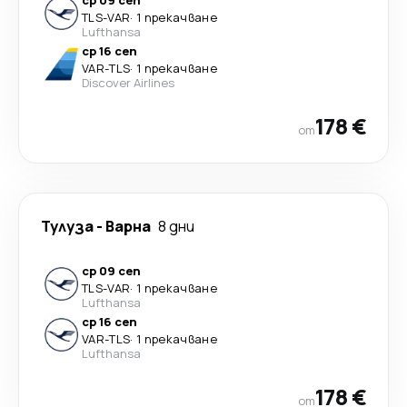
TLS
-
VAR
·
1 прекачване
Lufthansa
ср 16 сеп
VAR
-
TLS
·
1 прекачване
Discover Airlines
178 €
от
Тулуза
-
Варна
8 дни
ср 09 сеп
TLS
-
VAR
·
1 прекачване
Lufthansa
ср 16 сеп
VAR
-
TLS
·
1 прекачване
Lufthansa
178 €
от