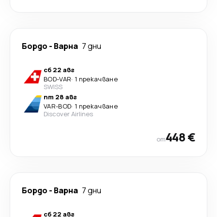
Бордо
-
Варна
7 дни
сб 22 авг
BOD
-
VAR
·
1 прекачване
SWISS
пт 28 авг
VAR
-
BOD
·
1 прекачване
Discover Airlines
448 €
от
Бордо
-
Варна
7 дни
сб 22 авг