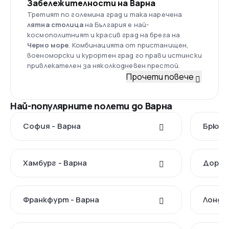
Забележителности на Варна
Третият по големина град и така наречена
лятна столица
на България е най-
космополитният и красив град на брега на
Черно море
. Комбинацията от пристанищен,
военоморски и курортен град го прави истински
привлекателен за няколкодневен престой.
Прочети повече
Най-популярните полети до Варна
София - Варна
Брюксе
Хамбург - Варна
Дортм
Франкфурт - Варна
Лондон