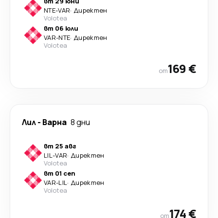
вт 29 юни
NTE
-
VAR
·
Директен
Volotea
вт 06 юли
VAR
-
NTE
·
Директен
Volotea
169 €
от
Лил
-
Варна
8 дни
вт 25 авг
LIL
-
VAR
·
Директен
Volotea
вт 01 сеп
VAR
-
LIL
·
Директен
Volotea
174 €
от