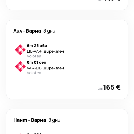
Лил
-
Варна
8 дни
вт 25 авг
LIL
-
VAR
·
Директен
Volotea
вт 01 сеп
VAR
-
LIL
·
Директен
Volotea
165 €
от
Нант
-
Варна
8 дни