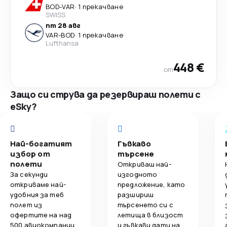
BOD
-
VAR
·
1 прекачване
SWISS
пт 28 авг
VAR
-
BOD
·
1 прекачване
Lufthansa
448 €
от
Защо си струва да резервираш полети с
eSky?
Най-богатият
Гъвкаво
избор от
търсене
полети
Откриваш най-
За секунди
изгодното
откриваме най-
предложение, като
удобния за теб
разшириш
полет из
търсенето си с
офертите на над
летища в близост
500 авиокомпании.
и гъвкави дати на