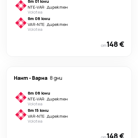
вт 01 юни
NTE
-
VAR
·
Директен
Volotea
вт 08 юни
VAR
-
NTE
·
Директен
Volotea
148 €
от
Нант
-
Варна
8 дни
вт 08 юни
NTE
-
VAR
·
Директен
Volotea
вт 15 юни
VAR
-
NTE
·
Директен
Volotea
148 €
от