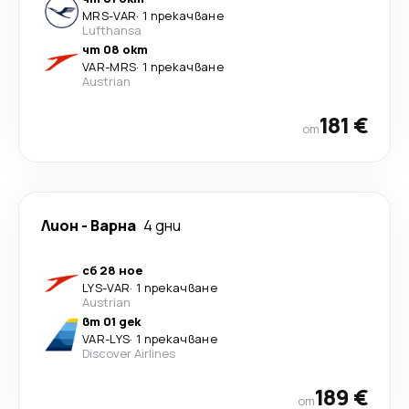
MRS
-
VAR
·
1 прекачване
Lufthansa
чт 08 окт
VAR
-
MRS
·
1 прекачване
Austrian
181 €
от
Лион
-
Варна
4 дни
сб 28 ное
LYS
-
VAR
·
1 прекачване
Austrian
вт 01 дек
VAR
-
LYS
·
1 прекачване
Discover Airlines
189 €
от