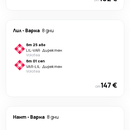
Лил
-
Варна
8 дни
вт 25 авг
LIL
-
VAR
·
Директен
Volotea
вт 01 сеп
VAR
-
LIL
·
Директен
Volotea
147 €
от
Нант
-
Варна
8 дни