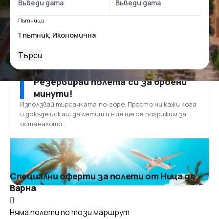
Пътници
Търси
Резервирай полета си за броени
минути!
Използвай търсачката по-горе. Просто ни кажи кога
и докъде искаш да летиш и ние ще се погрижим за
останалото.
Специални оферти за полети от Ница до
Варна
Няма полети по този маршрут