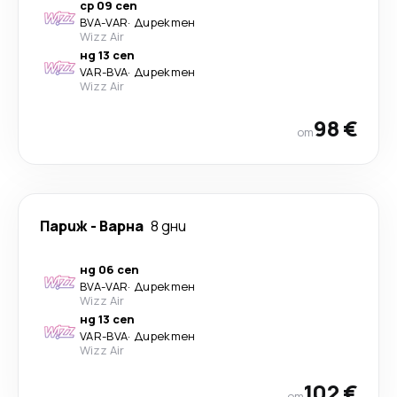
ср 09 сеп
BVA
-
VAR
·
Директен
Wizz Air
нд 13 сеп
VAR
-
BVA
·
Директен
Wizz Air
98 €
от
Париж
-
Варна
8 дни
нд 06 сеп
BVA
-
VAR
·
Директен
Wizz Air
нд 13 сеп
VAR
-
BVA
·
Директен
Wizz Air
102 €
от