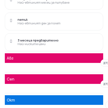
Най-евтиният месец за пътуване
петък
Най-евтиният ден за полет
3 месеца предварително
Най-ниските цени
Авг
27
Сеп
27
Окт