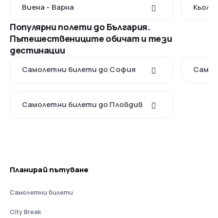
Виена - Варна
Кьолн 
Популярни полети до България.
Пътешествениците обичат и тези
дестинации
Самолетни билети до София
Самол
Самолетни билети до Пловдив
Планирай пътуване
Самолетни билети
City Break