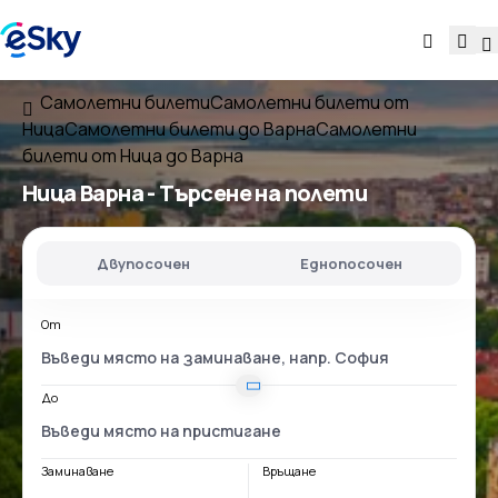
Самолетни билети
Самолетни билети от
Ница
Самолетни билети до Варна
Самолетни
билети от Ница до Варна
Ница Варна
- Търсене на полети
Двупосочен
Еднопосочен
От
До
Заминаване
Връщане