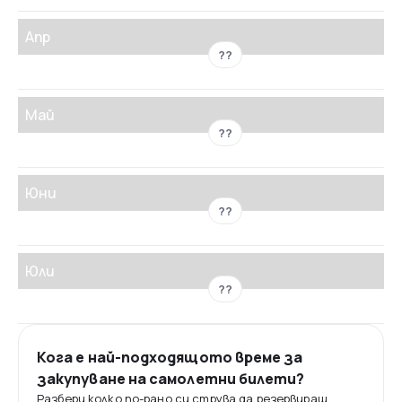
Апр
??
Май
??
Юни
??
Юли
??
Кога е най-подходящото време за
закупуване на самолетни билети?
Разбери колко по-рано си струва да резервираш