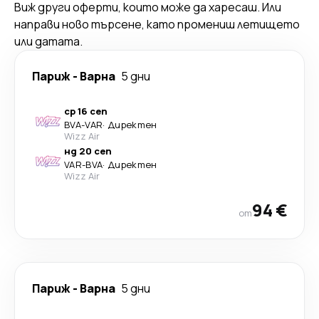
Виж други оферти, които може да харесаш. Или
направи ново търсене, като промениш летището
или датата.
Париж
-
Варна
5 дни
ср 16 сеп
BVA
-
VAR
·
Директен
Wizz Air
нд 20 сеп
VAR
-
BVA
·
Директен
Wizz Air
94 €
от
Париж
-
Варна
5 дни