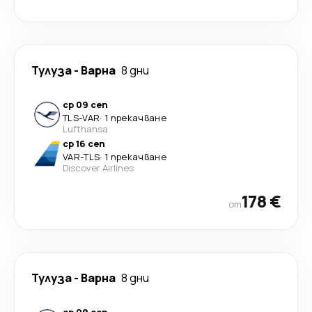
Тулуза
-
Варна
8 дни
ср 09 сеп
TLS
-
VAR
·
1 прекачване
Lufthansa
ср 16 сеп
VAR
-
TLS
·
1 прекачване
Discover Airlines
178 €
от
Тулуза
-
Варна
8 дни
ср 09 сеп