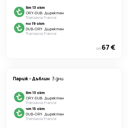
вт 13 окт
ORY
-
DUB
·
Директен
Transavia France
пн 19 окт
DUB
-
ORY
·
Директен
Transavia France
67 €
от
Париж
-
Дъблин
3 дни
вт 13 окт
ORY
-
DUB
·
Директен
Transavia France
чт 15 окт
DUB
-
ORY
·
Директен
Transavia France