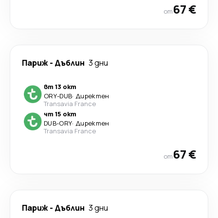
67 €
от
Париж
-
Дъблин
3 дни
вт 13 окт
ORY
-
DUB
·
Директен
Transavia France
чт 15 окт
DUB
-
ORY
·
Директен
Transavia France
67 €
от
Париж
-
Дъблин
3 дни