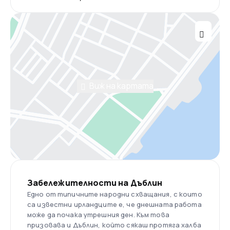
Виж на картата
Забележителности на Дъблин
Едно от типичните народни схващания, с които
са известни ирландците е, че днешната работа
може да почака утрешния ден. Към това
призовава и Дъблин, който сякаш протяга халба