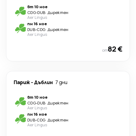
вт 10 ное
CDG
-
DUB
·
Директен
Aer Lingus
пн 16 ное
DUB
-
CDG
·
Директен
Aer Lingus
82 €
от
Париж
-
Дъблин
7 дни
вт 10 ное
CDG
-
DUB
·
Директен
Aer Lingus
пн 16 ное
DUB
-
CDG
·
Директен
Aer Lingus