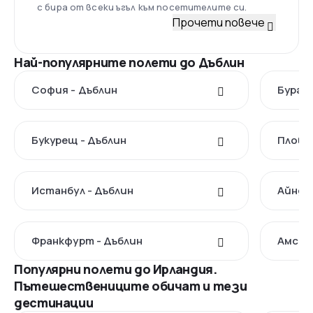
с бира от всеки ъгъл към посетителите си.
Прочети повече
Най-популярните полети до Дъблин
София - Дъблин
Бургас
Букурещ - Дъблин
Пловд
Истанбул - Дъблин
Айндх
Франкфурт - Дъблин
Амсте
Популярни полети до Ирландия.
Пътешествениците обичат и тези
дестинации