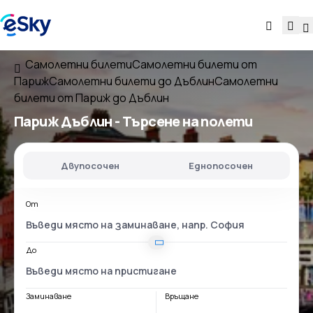
Самолетни билети
Самолетни билети от
Париж
Самолетни билети до Дъблин
Самолетни
билети от Париж до Дъблин
Париж Дъблин
- Търсене на полети
Двупосочен
Еднопосочен
От
До
Заминаване
Връщане