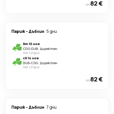
82 €
от
Париж
-
Дъблин
5 дни
вт 10 ное
CDG
-
DUB
·
Директен
Aer Lingus
сб 14 ное
DUB
-
CDG
·
Директен
Aer Lingus
82 €
от
Париж
-
Дъблин
7 дни