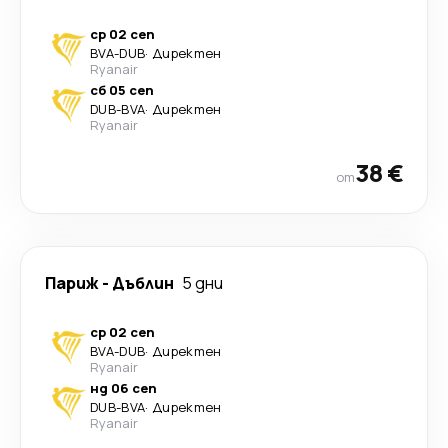
ср 02 сеп
BVA
-
DUB
·
Директен
Ryanair
сб 05 сеп
DUB
-
BVA
·
Директен
Ryanair
38 €
от
Париж
-
Дъблин
5 дни
ср 02 сеп
BVA
-
DUB
·
Директен
Ryanair
нд 06 сеп
DUB
-
BVA
·
Директен
Ryanair