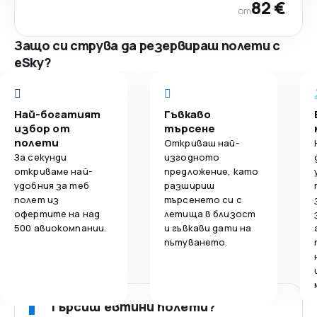
82 €
от
Защо си струва да резервираш полети с
eSky?
Най-богатият
Гъвкаво
избор от
търсене
полети
Откриваш най-
За секунди
изгодното
откриваме най-
предложение, като
удобния за теб
разшириш
полет из
търсенето си с
офертите на над
летища в близост
500 авиокомпании.
и гъвкави дати на
пътуването.
Търсиш евтини полети?