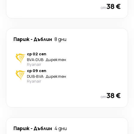
38 €
от
Париж
-
Дъблин
8 дни
ср 02 сеп
BVA
-
DUB
·
Директен
Ryanair
ср 09 сеп
DUB
-
BVA
·
Директен
Ryanair
38 €
от
Париж
-
Дъблин
4 дни