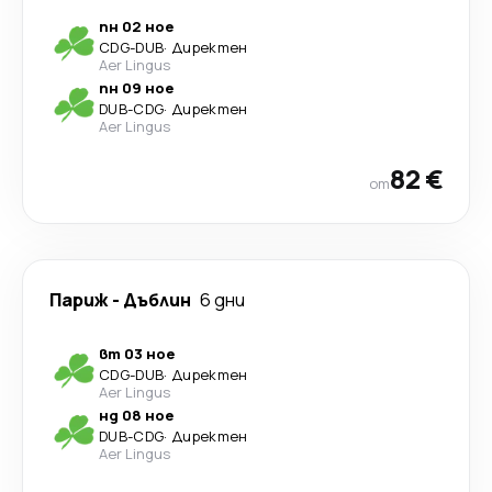
пн 02 ное
CDG
-
DUB
·
Директен
Aer Lingus
пн 09 ное
DUB
-
CDG
·
Директен
Aer Lingus
82 €
от
Париж
-
Дъблин
6 дни
вт 03 ное
CDG
-
DUB
·
Директен
Aer Lingus
нд 08 ное
DUB
-
CDG
·
Директен
Aer Lingus