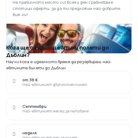
На правилното място си! Всеки ден сравняваме
стотици оферти, за да ти предложим най-добрите.
Виж ги!
Кога ще откриеш евтини полети до
Дъблин?
Научи кога е идеалното време да резервираш най-
евтините билети до Дъблин
от 38 €
Най-евтиният двупосочен полет
Септември
Най-евтиният месец за пътуване
неделя
Най-евтиният ден за полет