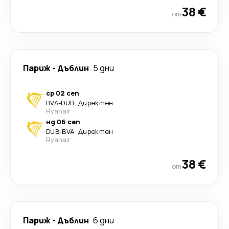
38 €
от
Париж
-
Дъблин
5 дни
ср 02 сеп
BVA
-
DUB
·
Директен
Ryanair
нд 06 сеп
DUB
-
BVA
·
Директен
Ryanair
38 €
от
Париж
-
Дъблин
6 дни