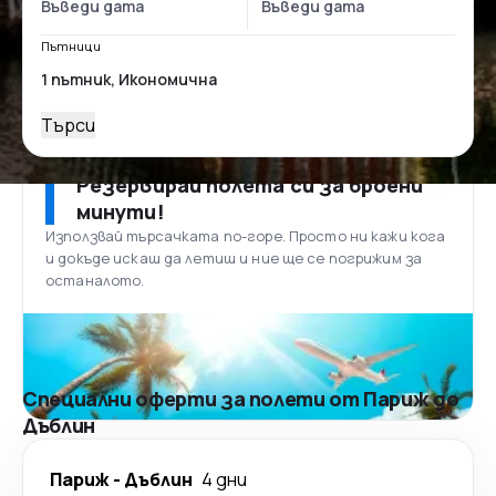
Пътници
Търси
Резервирай полета си за броени
минути!
Използвай търсачката по-горе. Просто ни кажи кога
и докъде искаш да летиш и ние ще се погрижим за
останалото.
Специални оферти за полети от Париж до
Дъблин
Париж
-
Дъблин
4 дни