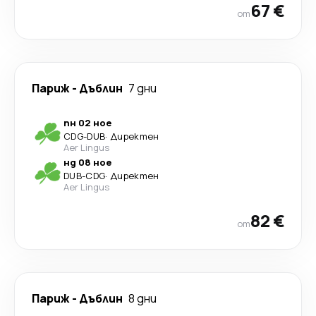
67 €
от
Париж
-
Дъблин
7 дни
пн 02 ное
CDG
-
DUB
·
Директен
Aer Lingus
нд 08 ное
DUB
-
CDG
·
Директен
Aer Lingus
82 €
от
Париж
-
Дъблин
8 дни