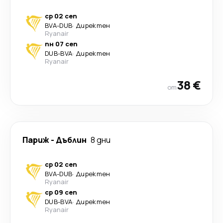
ср 02 сеп
BVA
-
DUB
·
Директен
Ryanair
пн 07 сеп
DUB
-
BVA
·
Директен
Ryanair
38 €
от
Париж
-
Дъблин
8 дни
ср 02 сеп
BVA
-
DUB
·
Директен
Ryanair
ср 09 сеп
DUB
-
BVA
·
Директен
Ryanair