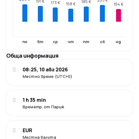
191 €
185 €
173 €
158 €
154 €
пн
вт
ср
чт
пт
сб
нд
Обща информация
08:25, 10 авг 2026
Местно време (UTC+0)
1 h 35 min
Времетр. от Париж
EUR
Местна валута