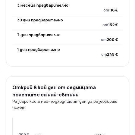
3 месеца предварително
от
116 €
30 дни предварително
от
132 €
7 дни предварително
от
200 €
1 ден предварително
от
245 €
Открий в кой ден от седмицата
полетите са най-евтини
Разбери кой е най-подходящият ден да резервираш
полет.
209 €
203 €