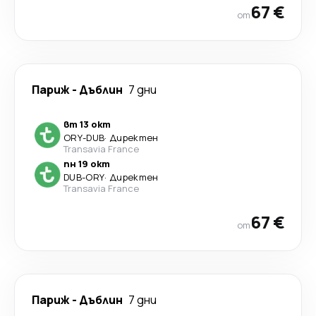
67 €
от
Париж
-
Дъблин
7 дни
вт 13 окт
ORY
-
DUB
·
Директен
Transavia France
пн 19 окт
DUB
-
ORY
·
Директен
Transavia France
67 €
от
Париж
-
Дъблин
7 дни