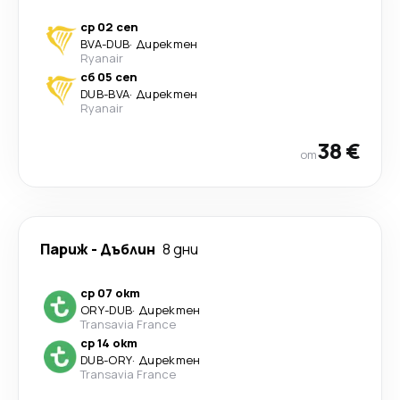
ср 02 сеп
BVA
-
DUB
·
Директен
Ryanair
сб 05 сеп
DUB
-
BVA
·
Директен
Ryanair
38 €
от
Париж
-
Дъблин
8 дни
ср 07 окт
ORY
-
DUB
·
Директен
Transavia France
ср 14 окт
DUB
-
ORY
·
Директен
Transavia France