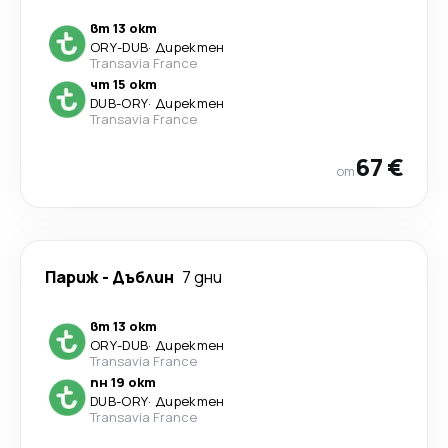
вт 13 окт
ORY
-
DUB
·
Директен
Transavia France
чт 15 окт
DUB
-
ORY
·
Директен
Transavia France
67 €
от
Париж
-
Дъблин
7 дни
вт 13 окт
ORY
-
DUB
·
Директен
Transavia France
пн 19 окт
DUB
-
ORY
·
Директен
Transavia France