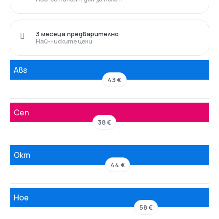
3 месеца предварително
Най-ниските цени
Авг
43 €
Сеп
38 €
Окт
44 €
Ное
58 €