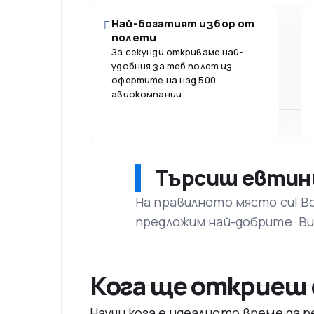
Най-богатият избор от
полети
За секунди откриваме най-
удобния за теб полет из
офертите на над 500
авиокомпании.
Търсиш евтин
На правилното място си! В
предложим най-добрите. Ви
Кога ще откриеш 
Научи кога е идеалното време да