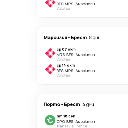
BES
-
MRS
·
Директен
Volotea
Марсилия
-
Брест
8 дни
ср 07 окт
MRS
-
BES
·
Директен
Volotea
ср 14 окт
BES
-
MRS
·
Директен
Volotea
Порто
-
Брест
4 дни
пт 18 сеп
OPO
-
BES
·
Директен
Transavia France