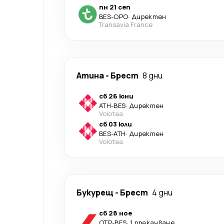
пн 21 сеп
BES
-
OPO
·
Директен
Transavia France
Атина
-
Брест
8 дни
сб 26 юни
ATH
-
BES
·
Директен
Volotea
сб 03 юли
BES
-
ATH
·
Директен
Volotea
Букурещ
-
Брест
4 дни
сб 28 ное
OTP
-
BES
·
1 прекачване