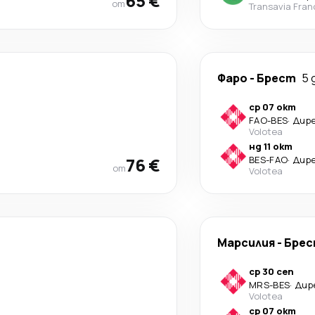
65 €
от
Transavia Fran
Фаро
-
Брест
5 
ср 07 окт
FAO
-
BES
·
Дир
Volotea
нд 11 окт
76 €
BES
-
FAO
·
Дир
от
Volotea
Марсилия
-
Бре
ср 30 сеп
MRS
-
BES
·
Дир
Volotea
ср 07 окт