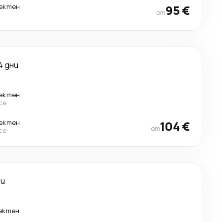
ектен
95 €
от
4 дни
ектен
ce
ектен
104 €
от
ce
ни
ектен