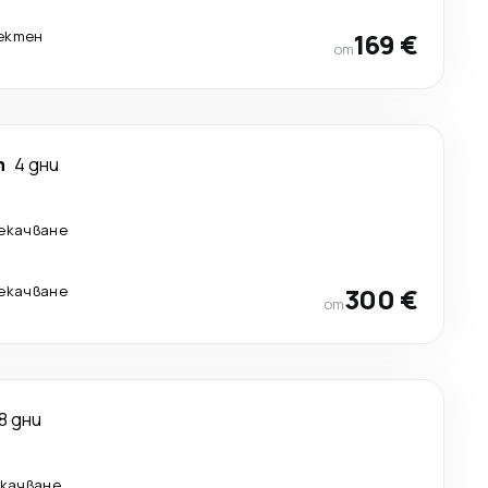
ектен
169 €
от
т
4 дни
рекачване
рекачване
300 €
от
8 дни
екачване