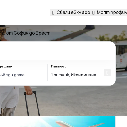
Свали eSky app
Моят профил
ти от София до Брест
ръщане
Пътници