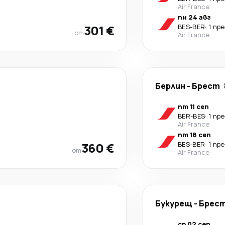
Air France
пн 24 авг
301 €
BES
-
BER
·
1 пр
от
Air France
Берлин
-
Брест
пт 11 сеп
BER
-
BES
·
1 пр
Air France
пт 18 сеп
360 €
BES
-
BER
·
1 пр
от
Air France
Букурещ
-
Брес
ср 02 сеп