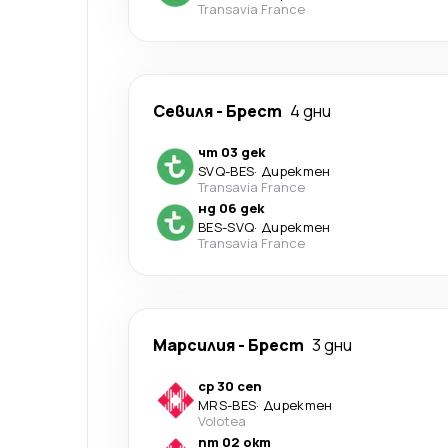
Transavia France
Севиля
-
Брест
4 дни
чт 03 дек
SVQ
-
BES
·
Директен
Transavia France
нд 06 дек
BES
-
SVQ
·
Директен
Transavia France
Марсилия
-
Брест
3 дни
ср 30 сеп
MRS
-
BES
·
Директен
Volotea
пт 02 окт