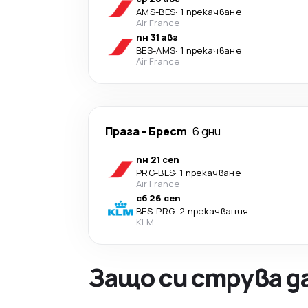
AMS
-
BES
·
1 прекачване
Air France
пн 31 авг
BES
-
AMS
·
1 прекачване
Air France
Прага
-
Брест
6 дни
пн 21 сеп
PRG
-
BES
·
1 прекачване
Air France
сб 26 сеп
BES
-
PRG
·
2 прекачвания
KLM
Защо си струва д