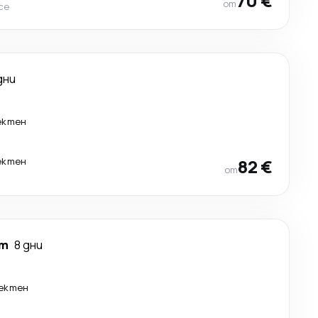
70 €
от
ce
дни
ектен
ектен
82 €
от
ст
8 дни
ектен