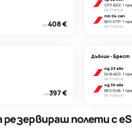
OTP
-
BES
·
1 пр
Air France
пт 04 сеп
408 €
BES
-
OTP
·
1 пр
от
Air France
Дъблин
-
Брест
нд 23 авг
DUB
-
BES
·
1 пр
Air France
нд 30 авг
397 €
BES
-
DUB
·
1 пр
от
Air France
а резервираш полети с eS