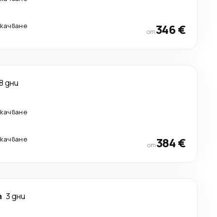
екачване
346 €
от
8 дни
екачване
екачване
384 €
от
т
3 дни