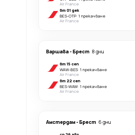
Air France
вт 01 дек
BES
-
OTP
·
1 прекачване
Air France
Варшава
-
Брест
8 дни
вт 15 сеп
WAW
-
BES
·
1 прекачване
Air France
вт 22 сеп
BES
-
WAW
·
1 прекачване
Air France
Амстердам
-
Брест
6 дни
ср 26 авг