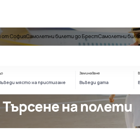
 от София
Самолетни билети до Брест
Самолетни биле
До
Заминаване
В
 Търсене на полети