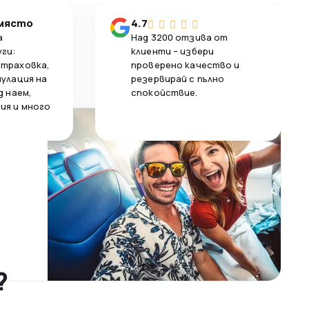
 място
4.7
а
Над 3200 отзива от
уги:
клиенти – избери
страховка,
проверено качество и
нулация на
резервирай с пълно
д наем,
спокойствие.
ия и много
?