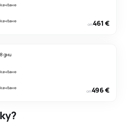
екачване
екачване
461 €
от
8 дни
екачване
екачване
496 €
от
ky?