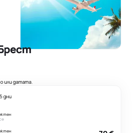
 Брест
о или датата.
5 дни
ектен
ce
ектен