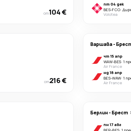
пт 04 дек
104 €
BES
-
FCO
·
Дир
от
Volotea
Варшава
-
Брес
чт 15 апр
WAW
-
BES
·
1 п
Air France
нд 18 апр
216 €
BES
-
WAW
·
1 п
от
Air France
Берлин
-
Брест
пн 17 авг
BER
-
BES
·
1 пр