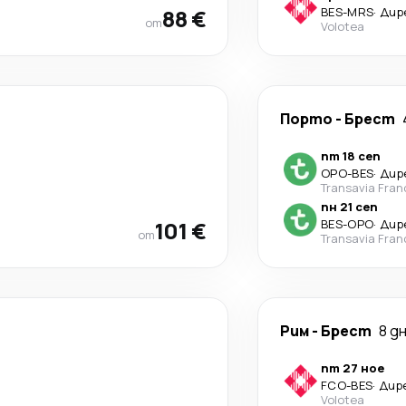
88 €
BES
-
MRS
·
Дир
от
Volotea
Порто
-
Брест
пт 18 сеп
OPO
-
BES
·
Дир
Transavia Fran
пн 21 сеп
101 €
BES
-
OPO
·
Дир
от
Transavia Fran
Рим
-
Брест
8 д
пт 27 ное
FCO
-
BES
·
Дир
Volotea