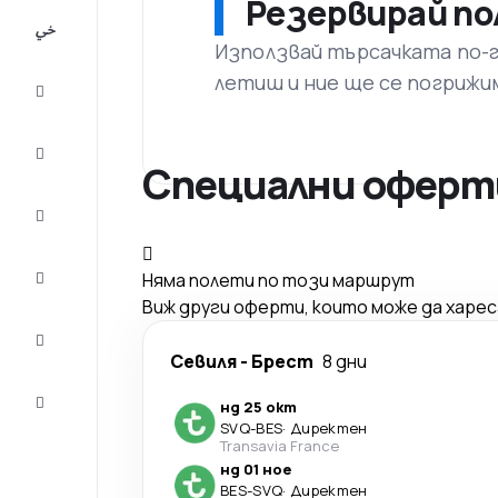
Резервирай по
All-
inclusive
Използвай търсачката по-го
летиш и ние ще се погрижи
City
Break
Настаняване
Специални оферти
Оферти
Завърши
Няма полети по този маршрут
пътуването
Виж други оферти, които може да харе
Съвети и
вдъхновение
Севиля
-
Брест
8 дни
Обслужване
нд 25 окт
на клиенти
SVQ
-
BES
·
Директен
Transavia France
нд 01 ное
BES
-
SVQ
·
Директен