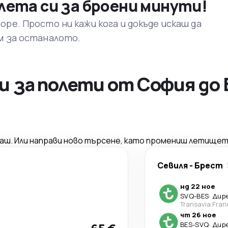
лета си за броени минути!
ре. Просто ни кажи кога и докъде искаш да
м за останалото.
 за полети от София до
саш. Или направи ново търсене, като промениш летищет
Севиля
-
Брест
нд 22 ное
SVQ
-
BES
·
Дир
Transavia Fran
чт 26 ное
BES
-
SVQ
·
Дир