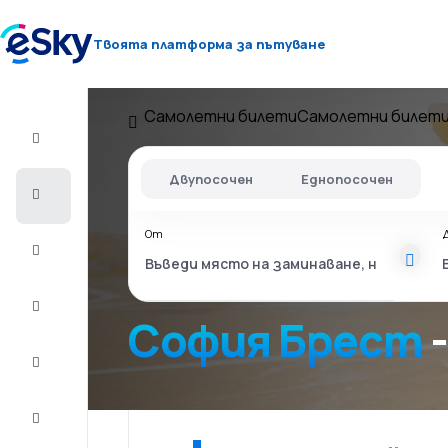
Твоята платформа за пътуване
Самолетни билети
Самолетни билети
Полет+Хотел
Двупосочен
Еднопосочен
Самолетни
билети
От
Почивки
Лято
2026
София Брест
-
Зима
2026/27
Last
minute