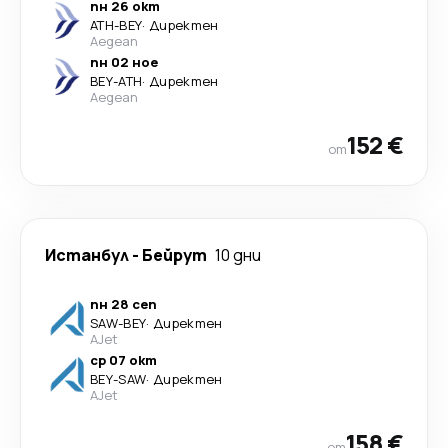
пн 26 окт
ATH
-
BEY
·
Директен
Aegean
пн 02 ное
BEY
-
ATH
·
Директен
Aegean
152 €
от
Истанбул
-
Бейрут
10 дни
пн 28 сеп
SAW
-
BEY
·
Директен
AJet
ср 07 окт
BEY
-
SAW
·
Директен
AJet
158 €
от