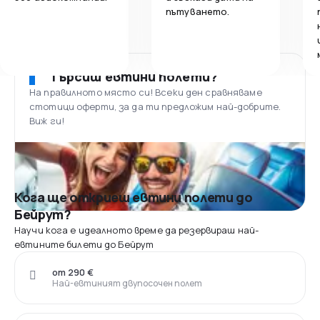
пътуването.
Търсиш евтини полети?
На правилното място си! Всеки ден сравняваме
стотици оферти, за да ти предложим най-добрите.
Виж ги!
Кога ще откриеш евтини полети до
Бейрут?
Научи кога е идеалното време да резервираш най-
евтините билети до Бейрут
от 290 €
Най-евтиният двупосочен полет