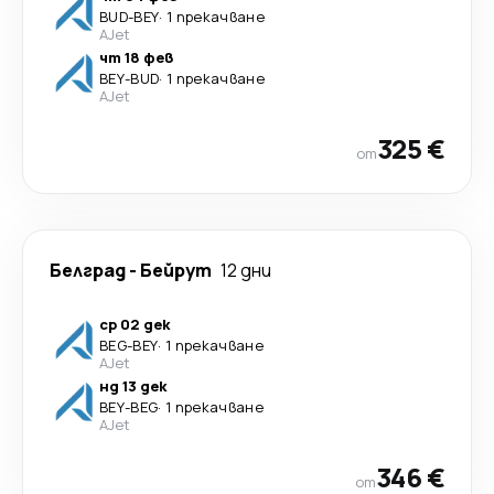
BUD
-
BEY
·
1 прекачване
AJet
чт 18 фев
BEY
-
BUD
·
1 прекачване
AJet
325 €
от
Белград
-
Бейрут
12 дни
ср 02 дек
BEG
-
BEY
·
1 прекачване
AJet
нд 13 дек
BEY
-
BEG
·
1 прекачване
AJet
346 €
от