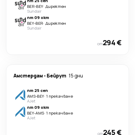
пт 25 сеп
BER
-
BEY
·
Директен
Sundair
пт 09 окт
BEY
-
BER
·
Директен
Sundair
294 €
от
Амстердам
-
Бейрут
15 дни
пт 25 сеп
AMS
-
BEY
·
1 прекачване
AJet
пт 09 окт
BEY
-
AMS
·
1 прекачване
AJet
245 €
от