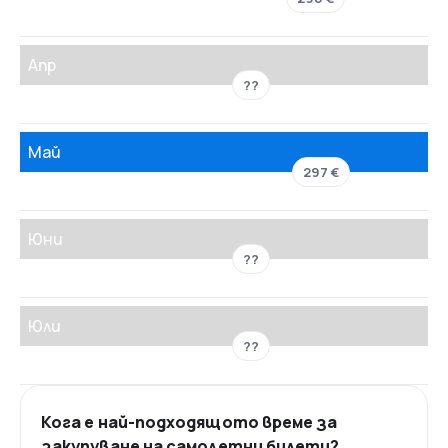
Апр
??
Май
297 €
Юни
??
Юли
??
Кога е най-подходящото време за
закупуване на самолетни билети?