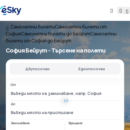
Самолетни билети
Самолетни билети от
София
Самолетни билети до Бейрут
Самолетни
билети от София до Бейрут
София Бейрут
- Търсене на полети
Двупосочен
Еднопосочен
От
До
Заминаване
Връщане