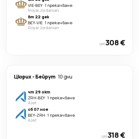
VIE
-
BEY
·
1 прекачване
Royal Jordanian
вт 22 дек
BEY
-
VIE
·
1 прекачване
Royal Jordanian
308 €
от
Цюрих
-
Бейрут
10 дни
чт 29 окт
ZRH
-
BEY
·
1 прекачване
AJet
сб 07 ное
BEY
-
ZRH
·
1 прекачване
AJet
318 €
от