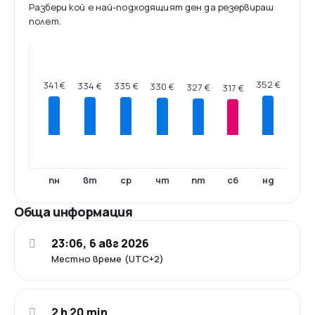
Разбери кой е най-подходящият ден да резервираш
полет.
352 €
341 €
335 €
334 €
330 €
327 €
317 €
пн
вт
ср
чт
пт
сб
нд
Обща информация
23:06, 6 авг 2026
Местно време (UTC+2)
2 h 20 min