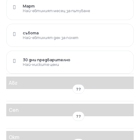
Март
Най-евтиният месец за пътуване
събота
Най-евтиният ден за полет
30 дни предварително
Най-ниските цени
Авг
??
Сеп
??
Окт