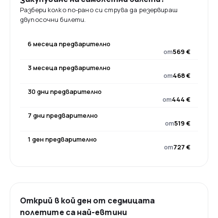
Разбери колко по-рано си струва да резервираш
двупосочни билети.
6 месеца предварително
от
569 €
3 месеца предварително
от
468 €
30 дни предварително
от
444 €
7 дни предварително
от
519 €
1 ден предварително
от
727 €
Открий в кой ден от седмицата
полетите са най-евтини