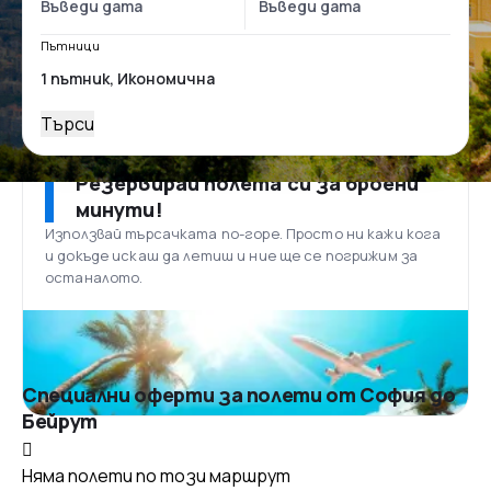
Пътници
Търси
Резервирай полета си за броени
минути!
Използвай търсачката по-горе. Просто ни кажи кога
и докъде искаш да летиш и ние ще се погрижим за
останалото.
Специални оферти за полети от София до
Бейрут
Няма полети по този маршрут