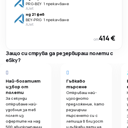
PRG
-
BEY
·
1 прекачване
AJet
нд 21 фев
BEY
-
PRG
·
1 прекачване
AJet
414 €
от
Защо си струва да резервираш полети с
eSky?
Най-богатият
Гъвкаво
избор от
търсене
полети
Откриваш най-
За секунди
изгодното
откриваме най-
предложение, като
удобния за теб
разшириш
полет из
търсенето си с
офертите на над
летища в близост
500 авиокомпании.
и гъвкави дати на