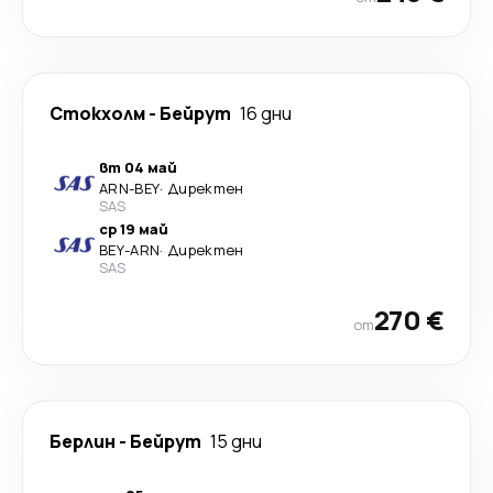
Стoкхолм
-
Бейрут
16 дни
вт 04 май
ARN
-
BEY
·
Директен
SAS
ср 19 май
BEY
-
ARN
·
Директен
SAS
270 €
от
Берлин
-
Бейрут
15 дни