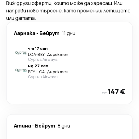
Виж други оферти, които може да харесаш. Или
направи ново търсене, като промениш летището
или датата.
Ларнака
-
Бейрут
11 дни
чт 17 сеп
LCA
-
BEY
·
Директен
Cyprus Airways
нд 27 сеп
BEY
-
LCA
·
Директен
Cyprus Airways
147 €
от
Атина
-
Бейрут
8 дни