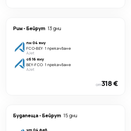
Рим
-
Бейрут
13 дни
пн 04 яну
FCO
-
BEY
·
1 прекачване
AJet
сб 16 яну
BEY
-
FCO
·
1 прекачване
AJet
318 €
от
Будапеща
-
Бейрут
15 дни
чт 04 фев