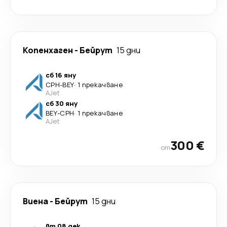
Копенхаген
-
Бейрут
15 дни
сб 16 яну
CPH
-
BEY
·
1 прекачване
AJet
сб 30 яну
BEY
-
CPH
·
1 прекачване
AJet
300 €
от
Виена
-
Бейрут
15 дни
вт 08 дек