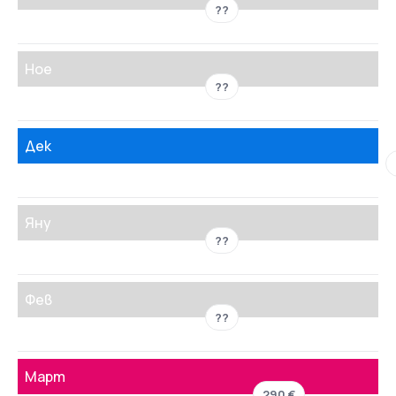
??
Ное
??
Дек
Яну
??
Фев
??
Март
290 €