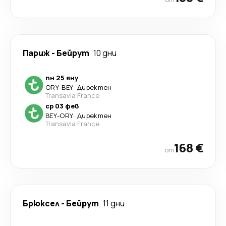
Париж
-
Бейрут
10 дни
пн 25 яну
ORY
-
BEY
·
Директен
Transavia France
ср 03 фев
BEY
-
ORY
·
Директен
Transavia France
168 €
от
Брюксел
-
Бейрут
11 дни