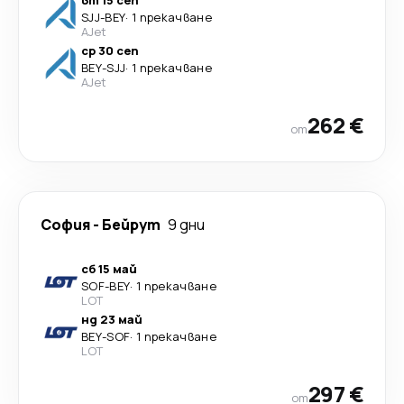
SJJ
-
BEY
·
1 прекачване
AJet
ср 30 сеп
BEY
-
SJJ
·
1 прекачване
AJet
262 €
от
София
-
Бейрут
9 дни
сб 15 май
SOF
-
BEY
·
1 прекачване
LOT
нд 23 май
BEY
-
SOF
·
1 прекачване
LOT
297 €
от