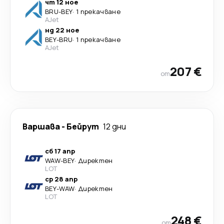
чт 12 ное
BRU
-
BEY
·
1 прекачване
AJet
нд 22 ное
BEY
-
BRU
·
1 прекачване
AJet
207 €
от
Варшава
-
Бейрут
12 дни
сб 17 апр
WAW
-
BEY
·
Директен
LOT
ср 28 апр
BEY
-
WAW
·
Директен
LOT
248 €
от