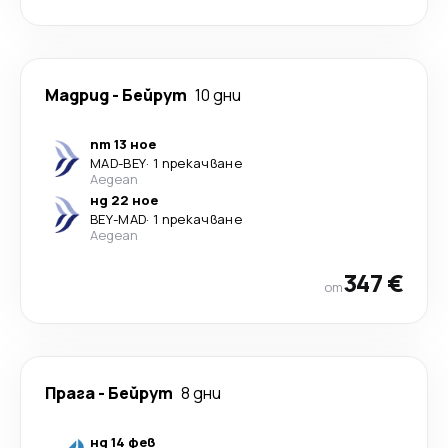
Мадрид
-
Бейрут
10 дни
пт 13 ное
MAD
-
BEY
·
1 прекачване
Aegean
нд 22 ное
BEY
-
MAD
·
1 прекачване
Aegean
347 €
от
Прага
-
Бейрут
8 дни
нд 14 фев