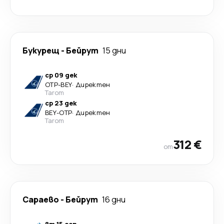
Букурещ
-
Бейрут
15 дни
ср 09 дек
OTP
-
BEY
·
Директен
Tarom
ср 23 дек
BEY
-
OTP
·
Директен
Tarom
312 €
от
Сараево
-
Бейрут
16 дни
вт 15 сеп