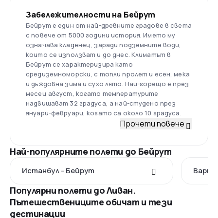
Забележителности на Бейрут
Бейрут е един от най-древните градове в света
с повече от 5000 години история. Името му
означава кладенец, заради подземните води,
които се използват и до днес. Климатът в
Бейрут се характеризира като
средиземноморски, с топли пролет и есен, мека
и дъждовна зима и сухо лято. Най-горещо е през
месец август, когато температурите
надвишават 32 градуса, а най-студено през
януари-февруари, когато са около 10 градуса.
Прочети повече
Най-популярните полети до Бейрут
Истанбул - Бейрут
Варна
Популярни полети до Ливан.
Пътешествениците обичат и тези
дестинации