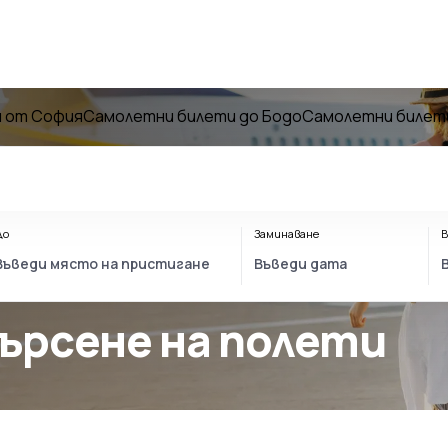
 от София
Самолетни билети до Бодо
Самолетни билети
До
Заминаване
В
Търсене на полети