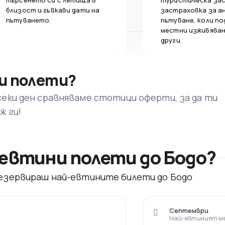
търсенето си с летища в
туристическа за
близост и гъвкави дати на
застраховка за а
пътуването.
пътуване, коли по
местни изживяван
други.
и полети?
секи ден сравняваме стотици оферти, за да ти
ж ги!
евтини полети до Бодо?
 резервираш най-евтините билети до Бодо
Септември
Най-евтиният ме