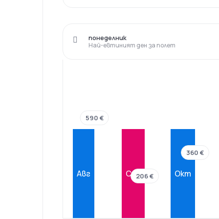
понеделник
Най-евтиният ден за полет
590 €
360 €
Авг
Сеп
Окт
206 €