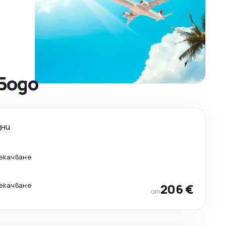
Бодо
дни
рекачване
рекачване
206 €
от