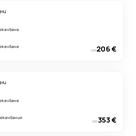
дни
рекачване
рекачване
206 €
от
дни
рекачване
рекачвания
353 €
от