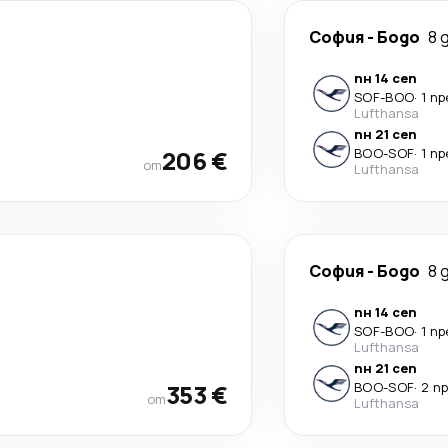
София
-
Бодо
8 
пн 14 сеп
SOF
-
BOO
·
1 п
Lufthansa
пн 21 сеп
206 €
BOO
-
SOF
·
1 п
от
Lufthansa
София
-
Бодо
8 
пн 14 сеп
SOF
-
BOO
·
1 п
Lufthansa
пн 21 сеп
353 €
BOO
-
SOF
·
2 п
от
Lufthansa