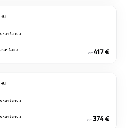
дни
рекачвания
рекачване
417 €
от
дни
рекачвания
рекачвания
374 €
от