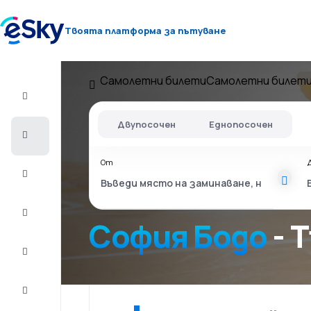
Твоята платформа за пътуване
Самолетни билети
Самолетни билети
Полет+Хотел
Двупосочен
Еднопосочен
Самолетни
билети
От
Почивки
Лято
2026
София Бодо
- 
Зима
2026/27
Last
minute