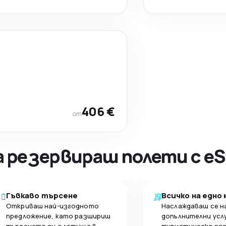
406 €
от
а резервираш полети с eS
Гъвкаво търсене
Всичко на едно
Откриваш най-изгодното
Наслаждаваш се н
предложение, като разшириш
допълнителни усл