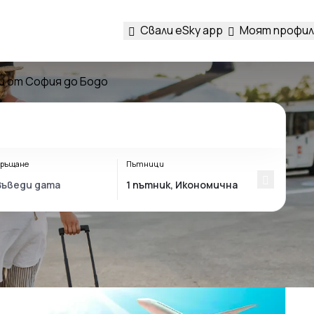
Свали eSky app
Моят профил
 от София до Бодо
ръщане
Пътници