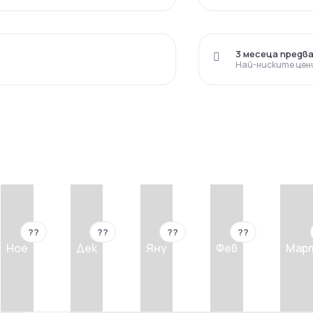
3 месеца предв
Най-ниските цен
??
??
??
??
Ное
Дек
Яну
Фев
Мар