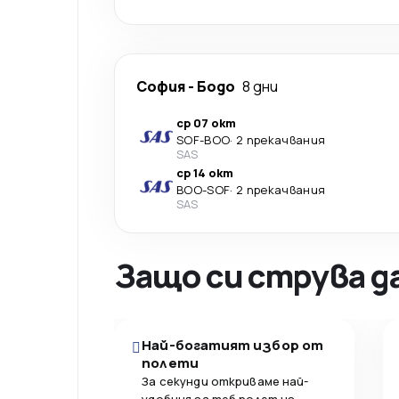
София
-
Бодо
8 дни
ср 07 окт
SOF
-
BOO
·
2 прекачвания
SAS
ср 14 окт
BOO
-
SOF
·
2 прекачвания
SAS
Защо си струва д
Най-богатият избор от
полети
За секунди откриваме най-