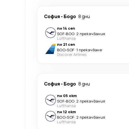
София
-
Бодо
8 дни
пн 14 сеп
SOF
-
BOO
·
2 прекачвания
Lufthansa
пн 21 сеп
BOO
-
SOF
·
1 прекачване
Discover Airlines
София
-
Бодо
8 дни
пн 05 окт
SOF
-
BOO
·
2 прекачвания
Lufthansa
пн 12 окт
BOO
-
SOF
·
2 прекачвания
Lufthansa