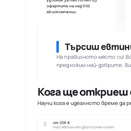
удобния за теб полет из
офертите на над 500
авиокомпании.
Търсиш евтин
На правилното място си! В
предложим най-добрите. Ви
Кога ще откриеш 
Научи кога е идеалното време да
от 206 €
Най-евтиният двупосочен полет