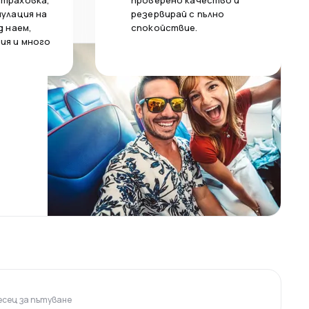
страховка,
проверено качество и
нулация на
резервирай с пълно
д наем,
спокойствие.
ия и много
сец за пътуване