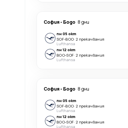
София
-
Бодо
8 дни
пн 05 окт
SOF
-
BOO
·
2 прекачвания
Lufthansa
пн 12 окт
BOO
-
SOF
·
2 прекачвания
Lufthansa
София
-
Бодо
8 дни
пн 05 окт
SOF
-
BOO
·
2 прекачвания
Lufthansa
пн 12 окт
BOO
-
SOF
·
2 прекачвания
Lufthansa