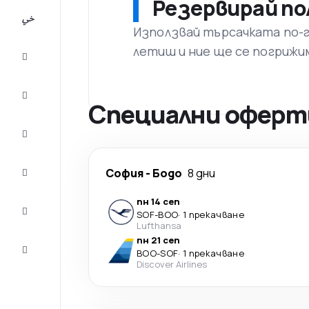
Резервирай по
All-
inclusive
Използвай търсачката по-го
летиш и ние ще се погрижи
City
Break
Настаняване
Специални оферти
Оферти
Завърши
София
-
Бодо
8 дни
пътуването
пн 14 сеп
Съвети и
SOF
-
BOO
·
1 прекачване
вдъхновение
Lufthansa
пн 21 сеп
Обслужване
BOO
-
SOF
·
1 прекачване
на клиенти
Discover Airlines