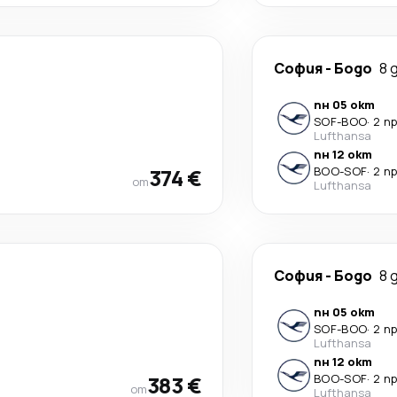
София
-
Бодо
8 
пн 05 окт
SOF
-
BOO
·
2 п
Lufthansa
пн 12 окт
374 €
BOO
-
SOF
·
2 п
от
Lufthansa
София
-
Бодо
8 
пн 05 окт
SOF
-
BOO
·
2 п
Lufthansa
пн 12 окт
383 €
BOO
-
SOF
·
2 п
от
Lufthansa