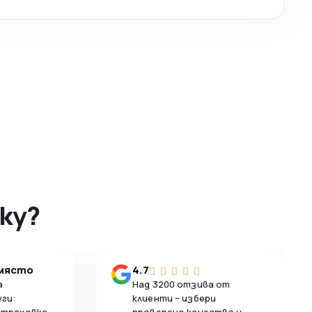
ky?
 място
4.7
а
Над 3200 отзива от
уги:
клиенти – избери