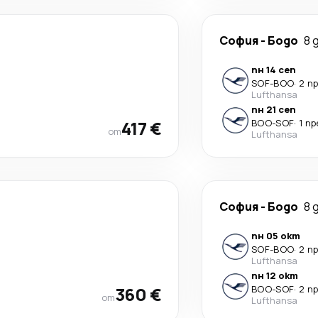
София
-
Бодо
8 
пн 14 сеп
SOF
-
BOO
·
2 п
Lufthansa
пн 21 сеп
417 €
BOO
-
SOF
·
1 п
от
Lufthansa
София
-
Бодо
8 
пн 05 окт
SOF
-
BOO
·
2 п
Lufthansa
пн 12 окт
360 €
BOO
-
SOF
·
2 п
от
Lufthansa