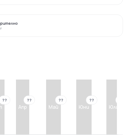
арително
и
??
??
??
??
??
т
Апр
Май
Юни
Юли