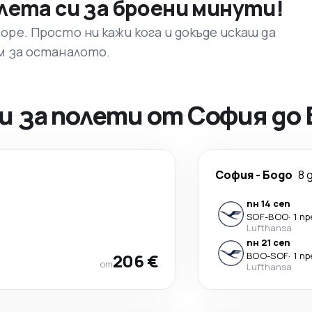
лета си за броени минути!
ре. Просто ни кажи кога и докъде искаш да
м за останалото.
 за полети от София до 
София
-
Бодо
8 
пн 14 сеп
SOF
-
BOO
·
1 п
Lufthansa
пн 21 сеп
206 €
BOO
-
SOF
·
1 п
от
Lufthansa