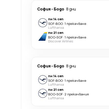
София
-
Бодо
8 дни
пн 14 сеп
SOF
-
BOO
·
1 прекачване
Lufthansa
пн 21 сеп
BOO
-
SOF
·
1 прекачване
Discover Airlines
София
-
Бодо
8 дни
пн 14 сеп
SOF
-
BOO
·
1 прекачване
Lufthansa
пн 21 сеп
BOO
-
SOF
·
2 прекачвания
Lufthansa