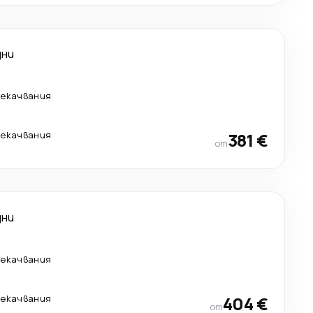
дни
рекачвания
рекачвания
381 €
от
дни
рекачвания
рекачвания
404 €
от