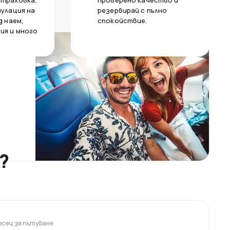
страховка,
проверено качество и
нулация на
резервирай с пълно
д наем,
спокойствие.
ия и много
?
сец за пътуване