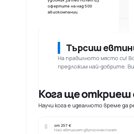
удобния за теб полет из
офертите на над 500
авиокомпании.
Търсиш евтин
На правилното място си! В
предложим най-добрите. Ви
Кога ще откриеш 
Научи кога е идеалното време да
от 257 €
Най-евтиният двупосочен полет