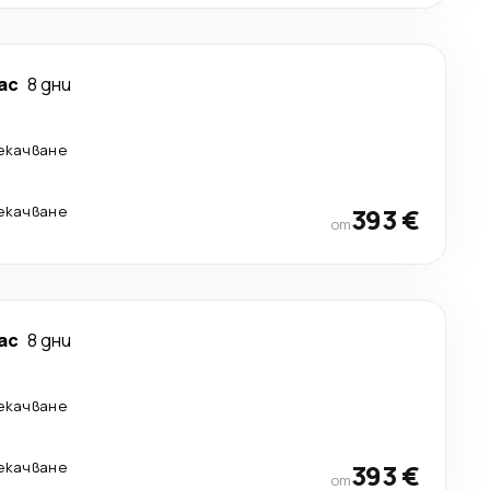
ас
8 дни
рекачване
рекачване
393 €
от
ас
8 дни
рекачване
рекачване
393 €
от