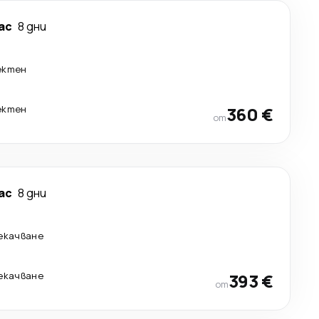
ас
8 дни
ектен
ектен
360 €
от
ас
8 дни
рекачване
рекачване
393 €
от