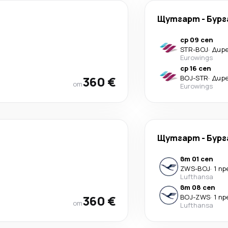
Щутгарт
-
Бург
ср 09 сеп
STR
-
BOJ
·
Дир
Eurowings
ср 16 сеп
360 €
BOJ
-
STR
·
Дир
от
Eurowings
Щутгарт
-
Бург
вт 01 сеп
ZWS
-
BOJ
·
1 п
Lufthansa
вт 08 сеп
360 €
BOJ
-
ZWS
·
1 п
от
Lufthansa