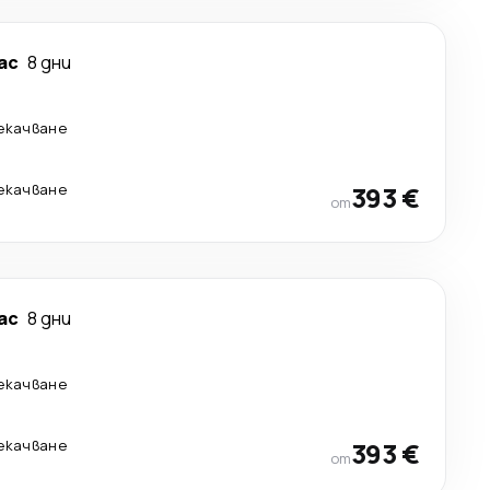
ас
8 дни
рекачване
рекачване
393 €
от
ас
8 дни
рекачване
рекачване
393 €
от