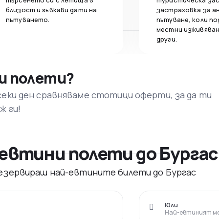
търсенето си с летища в
туристическа за
близост и гъвкави дати на
застраховка за а
пътуването.
пътуване, коли по
местни изживяван
други.
и полети?
секи ден сравняваме стотици оферти, за да ти
ж ги!
евтини полети до Бургас
 резервираш най-евтините билети до Бургас
Юли
Най-евтиният ме