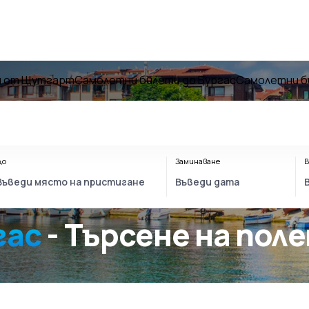
и от Щутгарт
Самолетни билети до Бургас
Самолетни б
До
Заминаване
В
гас
- Търсене на пол