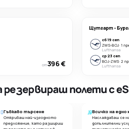
Щутгарт
-
Бург
сб 19 сеп
ZWS
-
BOJ
·
1 п
Lufthansa
ср 23 сеп
396 €
BOJ
-
ZWS
·
2 п
от
Lufthansa
а резервираш полети с eS
Гъвкаво търсене
Всичко на едно
Откриваш най-изгодното
Наслаждаваш се н
предложение, като разшириш
допълнителни усл