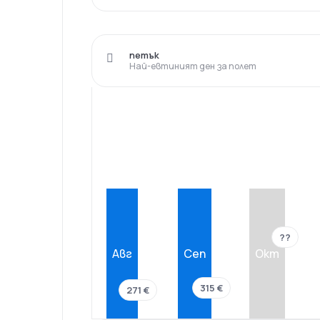
петък
Най-евтиният ден за полет
??
Авг
Сеп
Окт
315 €
271 €