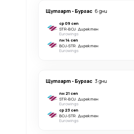
Щутгарт
-
Бургас
6 дни
ср 09 сеп
STR
-
BOJ
·
Директен
Eurowings
пн 14 сеп
BOJ
-
STR
·
Директен
Eurowings
Щутгарт
-
Бургас
3 дни
пн 21 сеп
STR
-
BOJ
·
Директен
Eurowings
ср 23 сеп
BOJ
-
STR
·
Директен
Eurowings