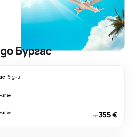
до Бургас
ас
6 дни
ектен
ектен
355 €
от