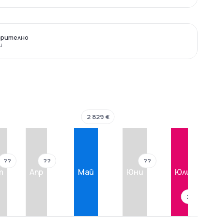
арително
и
2 829 €
??
??
??
т
Апр
Май
Юни
Юли
257 €