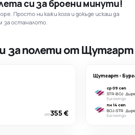
лета си за броени минути!
ре. Просто ни кажи кога и докъде искаш да
м за останалото.
 за полети от Щутгарт 
Щутгарт
-
Бург
ср 09 сеп
STR
-
BOJ
·
Дир
Eurowings
пн 14 сеп
355 €
BOJ
-
STR
·
Дир
от
Eurowings