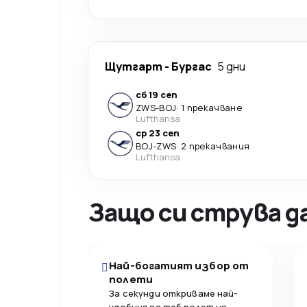
Щутгарт
-
Бургас
5 дни
сб 19 сеп
ZWS
-
BOJ
·
1 прекачване
Lufthansa
ср 23 сеп
BOJ
-
ZWS
·
2 прекачвания
Lufthansa
Защо си струва д
Най-богатият избор от
полети
За секунди откриваме най-