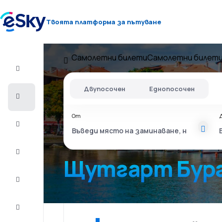
Твоята платформа за пътуване
Самолетни билети
Самолетни билет
Полет+Хотел
Двупосочен
Еднопосочен
Самолетни
билети
От
Почивки
Лято
2026
Щутгарт Бур
Зима
2026/27
Last
minute