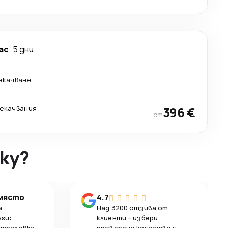
ас
5 дни
рекачване
рекачвания
396 €
от
ky?
 място
4.7
а
Над 3200 отзива от
уги:
клиенти – избери