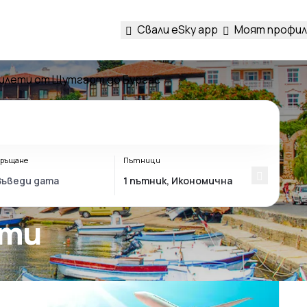
Свали eSky app
Моят профил
илети от Щутгарт до Бургас
ръщане
Пътници
ети