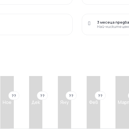
3 месеца предв
Най-ниските цен
??
??
??
??
Ное
Дек
Яну
Фев
Мар