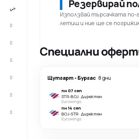
Резервирай по
All-
inclusive
Използвай търсачката по-го
летиш и ние ще се погрижи
City
Break
Настаняване
Специални оферти
Оферти
Завърши
Щутгарт
-
Бургас
8 дни
пътуването
пн 07 сеп
Съвети и
STR
-
BOJ
·
Директен
вдъхновение
Eurowings
пн 14 сеп
Обслужване
BOJ
-
STR
·
Директен
на клиенти
Eurowings