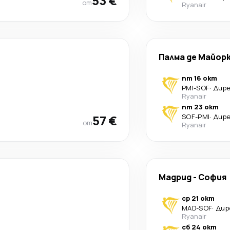
53 €
от
Ryanair
Палма де Майор
пт 16 окт
PMI
-
SOF
·
Дир
Ryanair
пт 23 окт
57 €
SOF
-
PMI
·
Дир
от
Ryanair
Мадрид
-
София
ср 21 окт
MAD
-
SOF
·
Дир
Ryanair
сб 24 окт