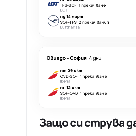
TFS
-
SOF
·
1 прекачване
LOT
нд 14 март
SOF
-
TFS
·
2 прекачвания
Lufthansa
Овиедо
-
София
4 дни
пт 09 окт
OVD
-
SOF
·
1 прекачване
Iberia
пн 12 окт
SOF
-
OVD
·
1 прекачване
Iberia
Защо си струва д