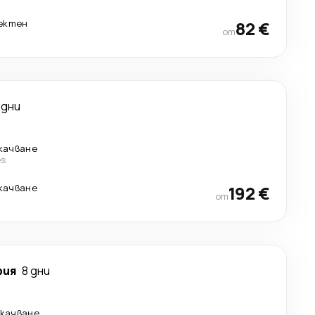
ектен
82 €
от
 дни
екачване
es
екачване
192 €
от
фия
8 дни
екачване