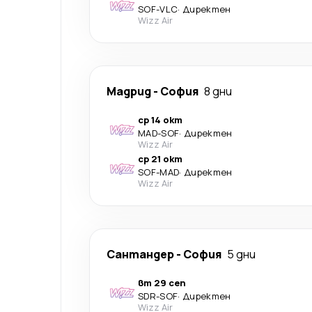
SOF
-
VLC
·
Директен
Wizz Air
Мадрид
-
София
8 дни
ср 14 окт
MAD
-
SOF
·
Директен
Wizz Air
ср 21 окт
SOF
-
MAD
·
Директен
Wizz Air
Сантандер
-
София
5 дни
вт 29 сеп
SDR
-
SOF
·
Директен
Wizz Air