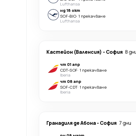
Lufthansa
нд 18 окт
SOF
-
BIO
·
1 прекачване
Lufthansa
Кастейон (Валенсия)
-
София
8 дн
чт 01 апр
CDT
-
SOF
·
1 прекачване
Iberia
чт 08 апр
SOF
-
CDT
·
1 прекачване
Iberia
Гранадиля де Абона
-
София
7 дни
пн 08 март