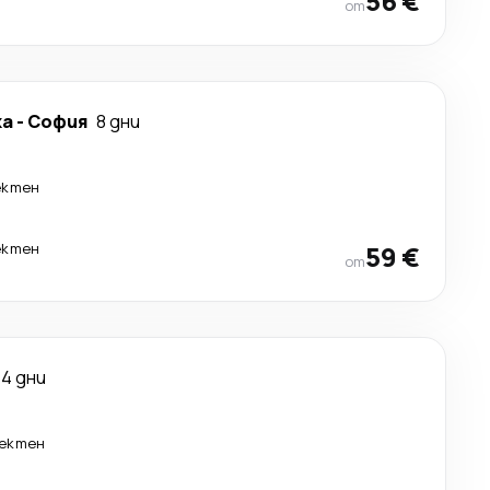
56 €
от
ка
-
София
8 дни
ектен
ектен
59 €
от
4 дни
ектен