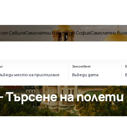
 от Севиля
Самолетни билети до София
Самолетни биле
До
Заминаване
В
- Търсене на полети