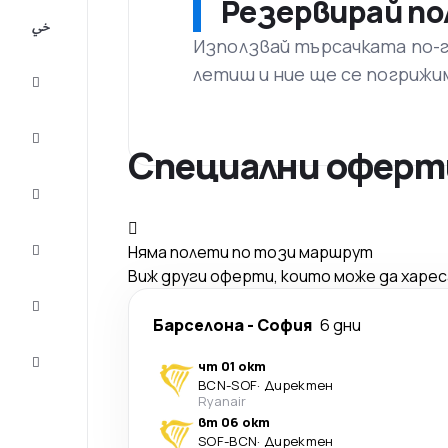
Резервирай по
All-
inclusive
Използвай търсачката по-го
летиш и ние ще се погрижи
City
Break
Настаняване
Специални оферти
Оферти
Завърши
Няма полети по този маршрут
пътуването
Виж други оферти, които може да харе
Съвети и
вдъхновение
Барселона
-
София
6 дни
Обслужване
чт 01 окт
на клиенти
BCN
-
SOF
·
Директен
Ryanair
вт 06 окт
SOF
-
BCN
·
Директен