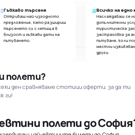
Гъвкаво търсене
Всичко на едно
Откриваш най-изгодното
Наслаждаваш се н
предложение, като разшириш
допълнителни усл
търсенето си с летища в
туристическа за
близост и гъвкави дати на
застраховка за а
пътуването.
пътуване, коли по
местни изживяван
други.
и полети?
секи ден сравняваме стотици оферти, за да ти
ж ги!
евтини полети до София
 резервираш най-евтините билети до София