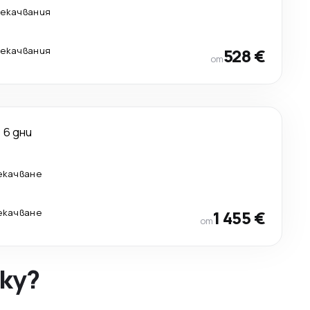
рекачвания
рекачвания
528 €
от
6 дни
рекачване
рекачване
1 455 €
от
ky?