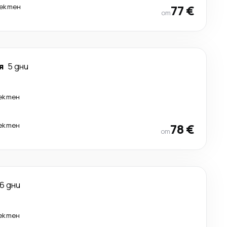
ектен
77 €
от
я
5 дни
ектен
ектен
78 €
от
6 дни
ектен