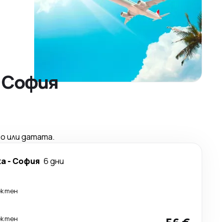
о София
о или датата.
ка
-
София
6 дни
ектен
ектен