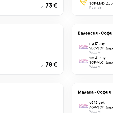
73 €
SOF
-
MAD
·
Дир
от
Ryanair
Валенсия
-
Софи
нд 17 яну
VLC
-
SOF
·
Дир
Wizz Air
чт 21 яну
78 €
SOF
-
VLC
·
Дир
от
Wizz Air
Малага
-
София
сб 12 дек
AGP
-
SOF
·
Дир
Wizz Air