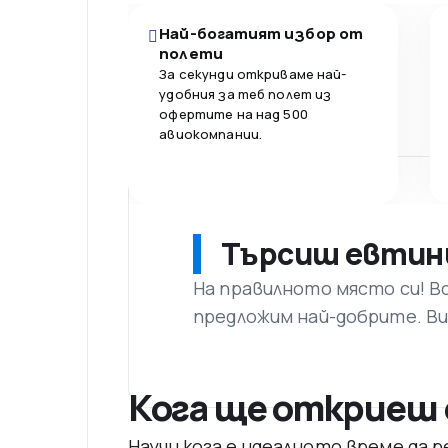
Най-богатият избор от
полети
За секунди откриваме най-
удобния за теб полет из
офертите на над 500
авиокомпании.
Търсиш евтин
На правилното място си! В
предложим най-добрите. Ви
Кога ще откриеш 
Научи кога е идеалното време да