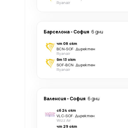
Ryanair
Барселона
-
София
6 дни
чт 08 окт
BCN
-
SOF
·
Директен
Ryanair
вт 13 окт
SOF
-
BCN
·
Директен
Ryanair
Валенсия
-
София
6 дни
сб 24 окт
VLC
-
SOF
·
Директен
Wizz Air
чт 29 окт