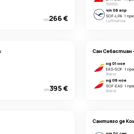
SWISS
чт 08 апр
266 €
SOF
-
LPA
·
1 пр
от
Lufthansa
и
Сан Себастиан
нд 01 ное
EAS
-
SOF
·
1 пр
Iberia
нд 08 ное
395 €
SOF
-
EAS
·
1 пр
от
Iberia
Сантияго де К
пт 04 сеп