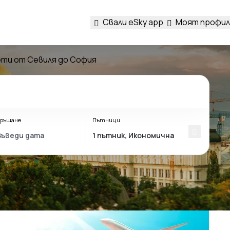
Свали eSky app
Моят профил
ти от Севиля до София
ръщане
Пътници