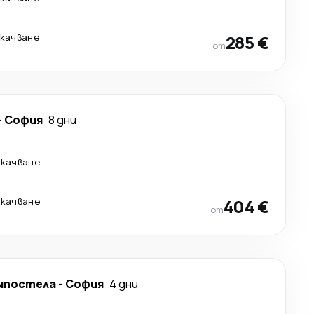
екачване
285 €
от
-
София
8 дни
екачване
екачване
404 €
от
омпостела
-
София
4 дни