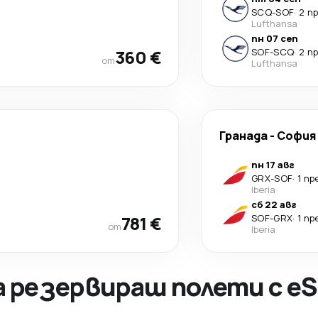
SCQ
-
SOF
·
2 п
Lufthansa
пн 07 сеп
360 €
SOF
-
SCQ
·
2 п
от
Lufthansa
Гранада
-
София
пн 17 авг
GRX
-
SOF
·
1 п
Iberia
сб 22 авг
781 €
SOF
-
GRX
·
1 п
от
Iberia
а резервираш полети с eS