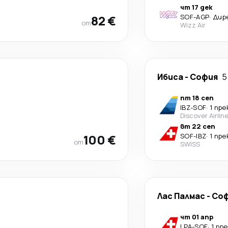
чт 17 дек
82 €
SOF
-
AGP
·
Дир
от
Wizz Air
Ибиса
-
София
5
пт 18 сеп
IBZ
-
SOF
·
1 пр
Discover Airlin
вт 22 сеп
100 €
SOF
-
IBZ
·
1 пр
от
SWISS
Лас Палмас
-
Со
чт 01 апр
LPA
-
SOF
·
1 пр