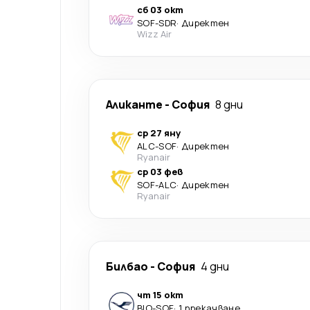
сб 03 окт
SOF
-
SDR
·
Директен
Wizz Air
Аликанте
-
София
8 дни
ср 27 яну
ALC
-
SOF
·
Директен
Ryanair
ср 03 фев
SOF
-
ALC
·
Директен
Ryanair
Билбао
-
София
4 дни
чт 15 окт
BIO
-
SOF
·
1 прекачване