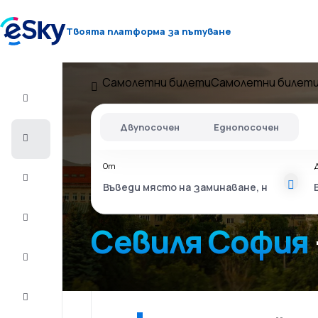
Твоята платформа за пътуване
Самолетни билети
Самолетни билети
Полет+Хотел
Двупосочен
Еднопосочен
Самолетни
билети
От
Почивки
Лято
2026
Севиля София
Зима
2026/27
Last
minute