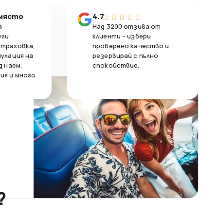
 място
4.7
а
Над 3200 отзива от
уги:
клиенти – избери
страховка,
проверено качество и
нулация на
резервирай с пълно
д наем,
спокойствие.
ия и много
?