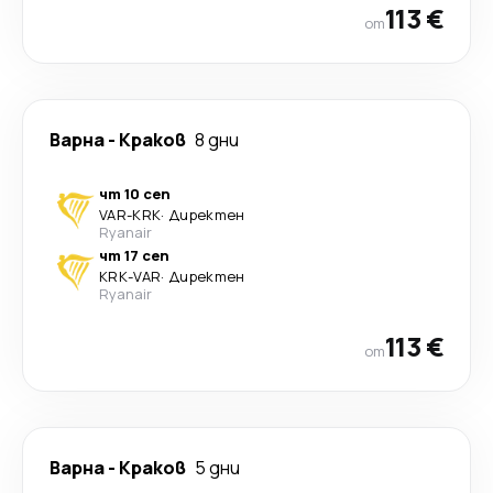
113 €
от
Варна
-
Краков
8 дни
чт 10 сеп
VAR
-
KRK
·
Директен
Ryanair
чт 17 сеп
KRK
-
VAR
·
Директен
Ryanair
113 €
от
Варна
-
Краков
5 дни