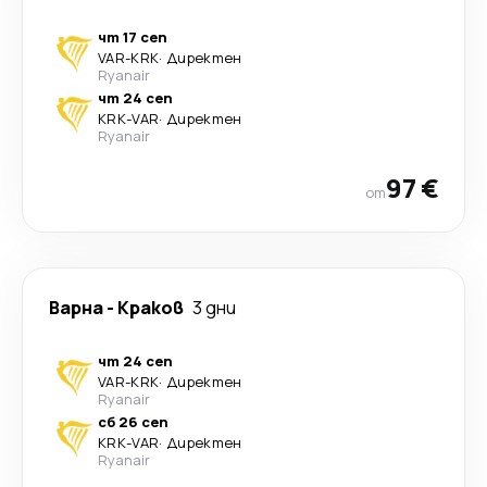
чт 17 сеп
VAR
-
KRK
·
Директен
Ryanair
чт 24 сеп
KRK
-
VAR
·
Директен
Ryanair
97 €
от
Варна
-
Краков
3 дни
чт 24 сеп
VAR
-
KRK
·
Директен
Ryanair
сб 26 сеп
KRK
-
VAR
·
Директен
Ryanair