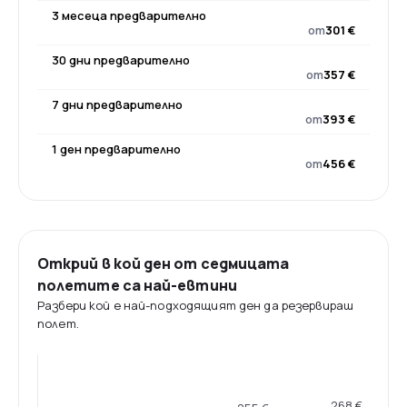
3 месеца предварително
от
301 €
30 дни предварително
от
357 €
7 дни предварително
от
393 €
1 ден предварително
от
456 €
Открий в кой ден от седмицата
полетите са най-евтини
Разбери кой е най-подходящият ден да резервираш
полет.
268 €