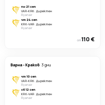
пн 21 сеп
VAR
-
KRK
·
Директен
Ryanair
чт 24 сеп
KRK
-
VAR
·
Директен
Ryanair
110 €
от
Варна
-
Краков
3 дни
чт 10 сеп
VAR
-
KRK
·
Директен
Ryanair
сб 12 сеп
KRK
-
VAR
·
Директен
Ryanair