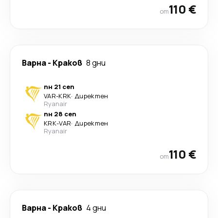
110 €
от
Варна
-
Краков
8 дни
пн 21 сеп
VAR
-
KRK
·
Директен
Ryanair
пн 28 сеп
KRK
-
VAR
·
Директен
Ryanair
110 €
от
Варна
-
Краков
4 дни