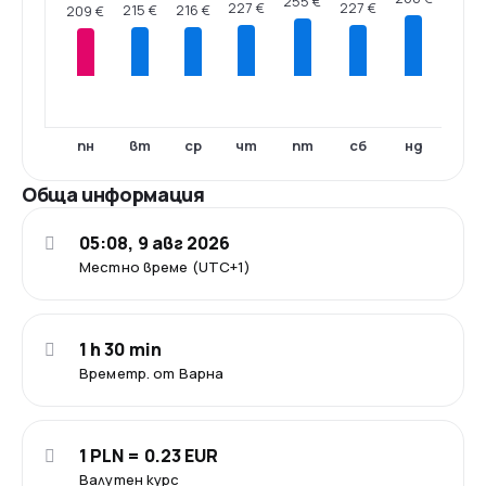
255 €
227 €
227 €
216 €
215 €
209 €
пн
вт
ср
чт
пт
сб
нд
Обща информация
05:08, 9 авг 2026
Местно време (UTC+1)
1 h 30 min
Времетр. от Варна
1 PLN = 0.23 EUR
Валутен курс