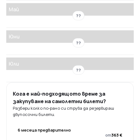
Май
??
Юни
??
Юли
??
Кога е най-подходящото време за
закупуване на самолетни билети?
Разбери колко по-рано си струва да резервираш
двупосочни билети.
6 месеца предварително
от
363 €