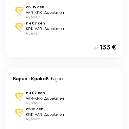
сб 05 сеп
VAR
-
KRK
·
Директен
Ryanair
пн 07 сеп
KRK
-
VAR
·
Директен
Ryanair
133 €
от
Варна
-
Краков
6 дни
пн 07 сеп
VAR
-
KRK
·
Директен
Ryanair
сб 12 сеп
KRK
-
VAR
·
Директен
Ryanair