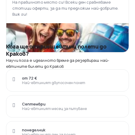
На правилното място си! Всеки ден сравняваме
стотици оферти, за да ти предложим най-добрите.
Виж ги!
Кога ще откриеш евтини полети до
Краков?
Научи кога е идеалното време да резервираш най-
евтините билети до Краков
от 72 €
Най-евтиният двупосочен полет
Септември
Най-евтиният месец за пътуване
понеделник
Най-евтиният ден за полет