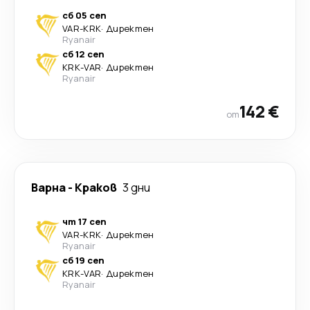
сб 05 сеп
VAR
-
KRK
·
Директен
Ryanair
сб 12 сеп
KRK
-
VAR
·
Директен
Ryanair
142 €
от
Варна
-
Краков
3 дни
чт 17 сеп
VAR
-
KRK
·
Директен
Ryanair
сб 19 сеп
KRK
-
VAR
·
Директен
Ryanair