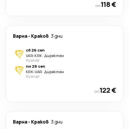
118 €
от
Варна
-
Краков
3 дни
сб 26 сеп
VAR
-
KRK
·
Директен
Ryanair
пн 28 сеп
KRK
-
VAR
·
Директен
Ryanair
122 €
от
Варна
-
Краков
3 дни