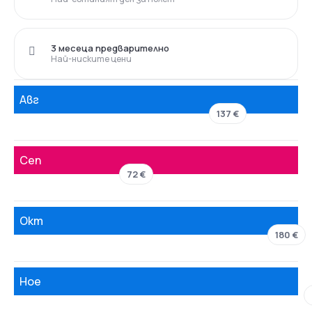
3 месеца предварително
Най-ниските цени
Авг
137 €
Сеп
72 €
Окт
180 €
Ное