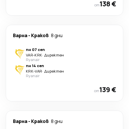
138 €
от
Варна
-
Краков
8 дни
пн 07 сеп
VAR
-
KRK
·
Директен
Ryanair
пн 14 сеп
KRK
-
VAR
·
Директен
Ryanair
139 €
от
Варна
-
Краков
8 дни