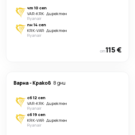
чт 10 сеп
VAR
-
KRK
·
Директен
Ryanair
пн 14 сеп
KRK
-
VAR
·
Директен
Ryanair
115 €
от
Варна
-
Краков
8 дни
сб 12 сеп
VAR
-
KRK
·
Директен
Ryanair
сб 19 сеп
KRK
-
VAR
·
Директен
Ryanair