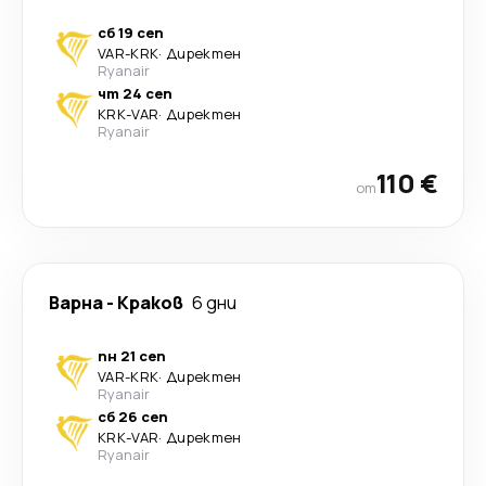
сб 19 сеп
VAR
-
KRK
·
Директен
Ryanair
чт 24 сеп
KRK
-
VAR
·
Директен
Ryanair
110 €
от
Варна
-
Краков
6 дни
пн 21 сеп
VAR
-
KRK
·
Директен
Ryanair
сб 26 сеп
KRK
-
VAR
·
Директен
Ryanair