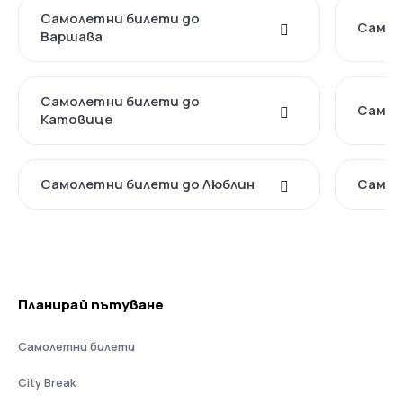
Самолетни билети до
Самол
Варшава
Самолетни билети до
Самол
Катовице
Самолетни билети до Люблин
Самол
Планирай пътуване
Самолетни билети
City Break