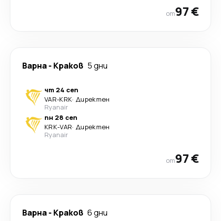
97 €
от
Варна
-
Краков
5 дни
чт 24 сеп
VAR
-
KRK
·
Директен
Ryanair
пн 28 сеп
KRK
-
VAR
·
Директен
Ryanair
97 €
от
Варна
-
Краков
6 дни