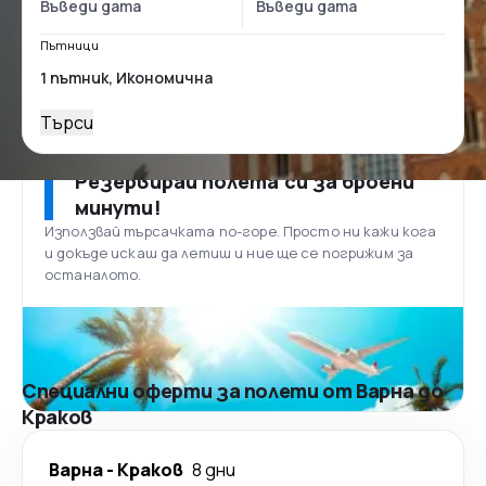
Пътници
Търси
Резервирай полета си за броени
минути!
Използвай търсачката по-горе. Просто ни кажи кога
и докъде искаш да летиш и ние ще се погрижим за
останалото.
Специални оферти за полети от Варна до
Краков
Варна
-
Краков
8 дни