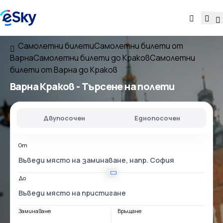
Самолетни билети
Самолетни билети от
Варна
Самолетни билети до Краков
Самолетни
билети от Варна до Краков
Варна Краков
- Търсене на полети
Двупосочен
Еднопосочен
От
До
Заминаване
Връщане