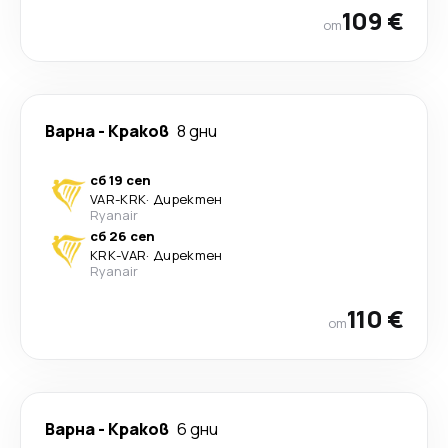
109 €
от
Варна
-
Краков
8 дни
сб 19 сеп
VAR
-
KRK
·
Директен
Ryanair
сб 26 сеп
KRK
-
VAR
·
Директен
Ryanair
110 €
от
Варна
-
Краков
6 дни