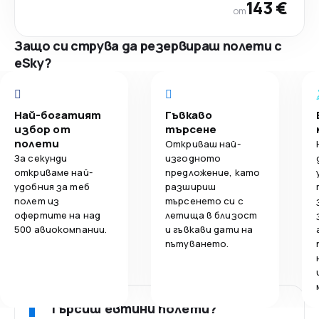
143 €
от
Защо си струва да резервираш полети с
eSky?
Най-богатият
Гъвкаво
избор от
търсене
полети
Откриваш най-
За секунди
изгодното
откриваме най-
предложение, като
удобния за теб
разшириш
полет из
търсенето си с
офертите на над
летища в близост
500 авиокомпании.
и гъвкави дати на
пътуването.
Търсиш евтини полети?