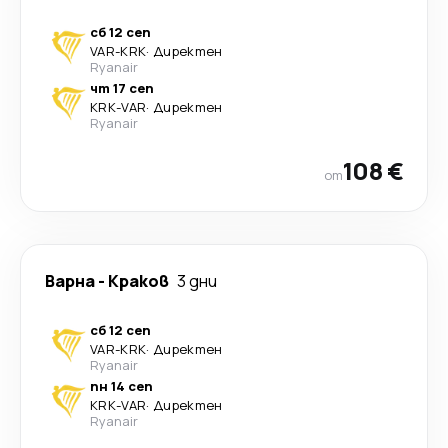
сб 12 сеп
VAR
-
KRK
·
Директен
Ryanair
чт 17 сеп
KRK
-
VAR
·
Директен
Ryanair
108 €
от
Варна
-
Краков
3 дни
сб 12 сеп
VAR
-
KRK
·
Директен
Ryanair
пн 14 сеп
KRK
-
VAR
·
Директен
Ryanair