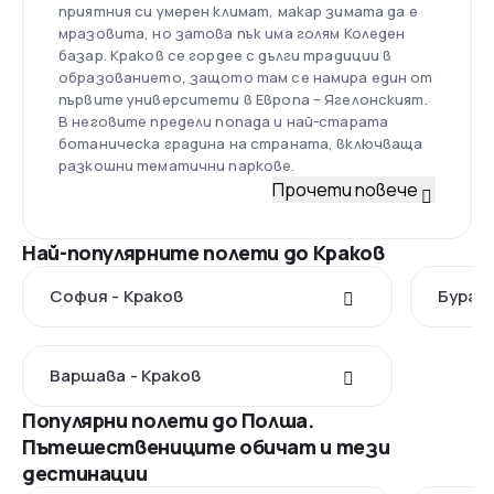
приятния си умерен климат, макар зимата да е
мразовита, но затова пък има голям Коледен
базар. Краков се гордее с дълги традиции в
образованието, защото там се намира един от
първите университети в Европа – Ягелонският.
В неговите предели попада и най-старата
ботаническа градина на страната, включваща
разкошни тематични паркове.
Прочети повече
Най-популярните полети до Краков
София - Краков
Бургас
Варшава - Краков
Популярни полети до Полша.
Пътешествениците обичат и тези
дестинации