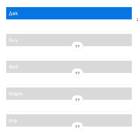
Дек
Яну
??
Фев
??
Март
??
Апр
??