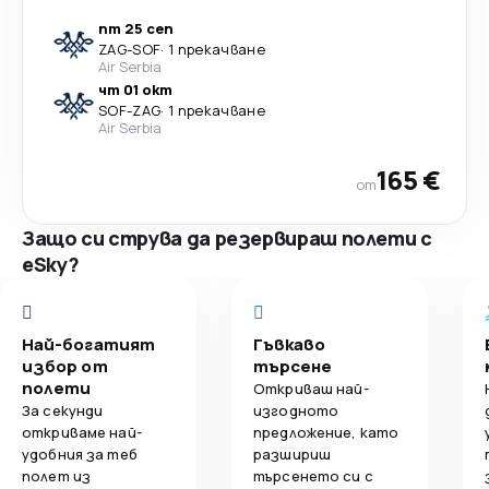
пт 25 сеп
ZAG
-
SOF
·
1 прекачване
Air Serbia
чт 01 окт
SOF
-
ZAG
·
1 прекачване
Air Serbia
165 €
от
Защо си струва да резервираш полети с
eSky?
Най-богатият
Гъвкаво
избор от
търсене
полети
Откриваш най-
За секунди
изгодното
откриваме най-
предложение, като
удобния за теб
разшириш
полет из
търсенето си с