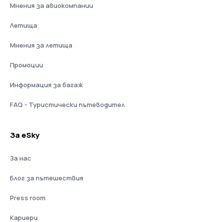
Мнения за авиокомпании
Летища
Мнения за летища
Промоции
Информация за багаж
FAQ - Туристически пътеводител
За eSky
За нас
Блог за пътешествия
Press room
Кариери