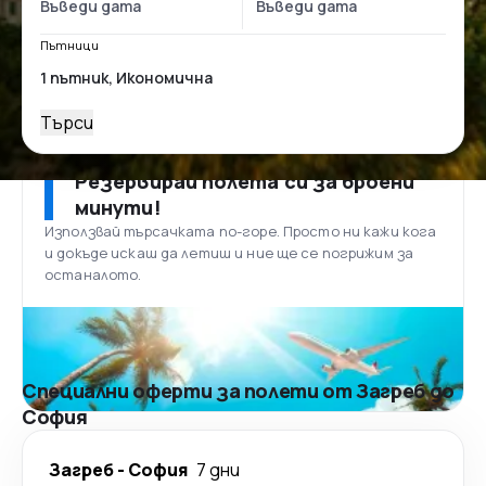
Пътници
Търси
Резервирай полета си за броени
минути!
Използвай търсачката по-горе. Просто ни кажи кога
и докъде искаш да летиш и ние ще се погрижим за
останалото.
Специални оферти за полети от Загреб до
София
Загреб
-
София
7 дни