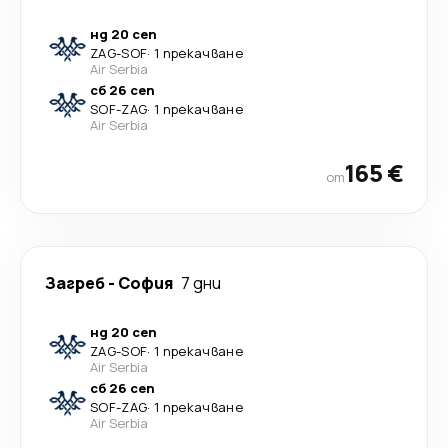
нд 20 сеп
ZAG
-
SOF
·
1 прекачване
Air Serbia
сб 26 сеп
SOF
-
ZAG
·
1 прекачване
Air Serbia
165 €
от
Загреб
-
София
7 дни
нд 20 сеп
ZAG
-
SOF
·
1 прекачване
Air Serbia
сб 26 сеп
SOF
-
ZAG
·
1 прекачване
Air Serbia