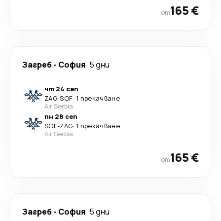
165 €
от
Загреб
-
София
5 дни
чт 24 сеп
ZAG
-
SOF
·
1 прекачване
Air Serbia
пн 28 сеп
SOF
-
ZAG
·
1 прекачване
Air Serbia
165 €
от
Загреб
-
София
5 дни