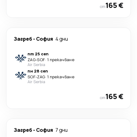
165 €
от
Загреб
-
София
4 дни
пт 25 сеп
ZAG
-
SOF
·
1 прекачване
Air Serbia
пн 28 сеп
SOF
-
ZAG
·
1 прекачване
Air Serbia
165 €
от
Загреб
-
София
7 дни