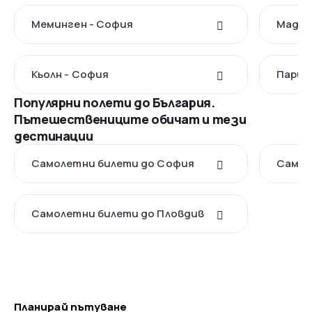
Меминген - София
Мадри
Кьолн - София
Париж
Популярни полети до България.
Пътешествениците обичат и тези
дестинации
Самолетни билети до София
Самол
Самолетни билети до Пловдив
Планирай пътуване