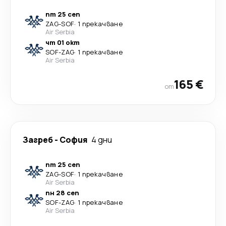
пт 25 сеп
ZAG
-
SOF
·
1 прекачване
Air Serbia
чт 01 окт
SOF
-
ZAG
·
1 прекачване
Air Serbia
165 €
от
Загреб
-
София
4 дни
пт 25 сеп
ZAG
-
SOF
·
1 прекачване
Air Serbia
пн 28 сеп
SOF
-
ZAG
·
1 прекачване
Air Serbia