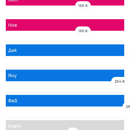
165 €
Ное
165 €
Дек
Яну
254 €
Фев
28
Март