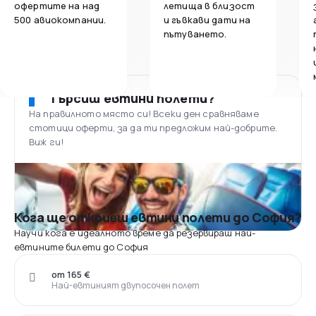
офертите на над
летища в близост
500 авиокомпании.
и гъвкави дати на
пътуването.
Търсиш евтини полети?
На правилното място си! Всеки ден сравняваме
стотици оферти, за да ти предложим най-добрите.
Виж ги!
Кога ще откриеш евтини полети до София?
Научи кога е идеалното време да резервираш най-
евтините билети до София
от 165 €
Най-евтиният двупосочен полет