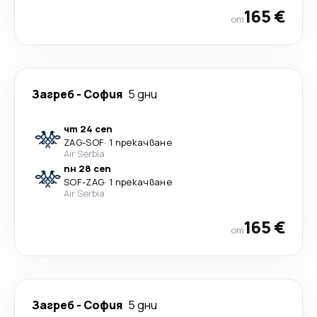
165 €
от
Загреб
-
София
5 дни
чт 24 сеп
ZAG
-
SOF
·
1 прекачване
Air Serbia
пн 28 сеп
SOF
-
ZAG
·
1 прекачване
Air Serbia
165 €
от
Загреб
-
София
5 дни