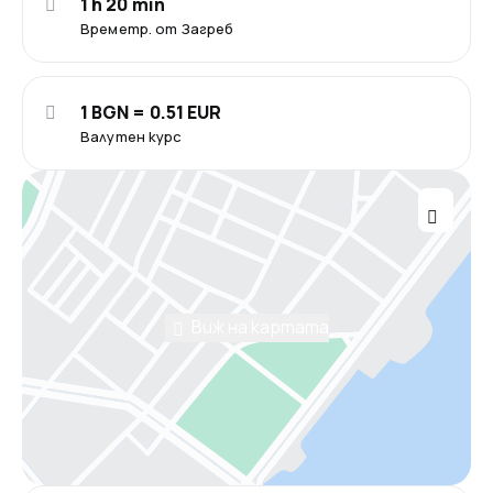
1 h 20 min
Времетр. от Загреб
1 BGN = 0.51 EUR
Валутен курс
Виж на картата