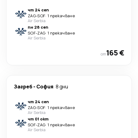
чт 24 сеп
ZAG
-
SOF
·
1 прекачване
Air Serbia
пн 28 сеп
SOF
-
ZAG
·
1 прекачване
Air Serbia
165 €
от
Загреб
-
София
8 дни
чт 24 сеп
ZAG
-
SOF
·
1 прекачване
Air Serbia
чт 01 окт
SOF
-
ZAG
·
1 прекачване
Air Serbia