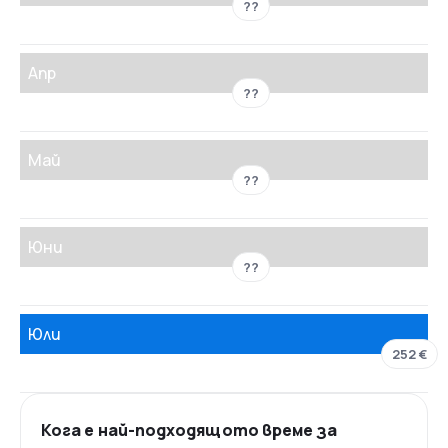
??
Апр
??
Май
??
Юни
??
Юли
252 €
Кога е най-подходящото време за