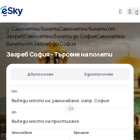
Самолетни билети
Самолетни билети от
Загреб
Самолетни билети до София
Самолетни
билети от Загреб до София
Загреб София
- Търсене на полети
Двупосочен
Еднопосочен
От
До
Заминаване
Връщане