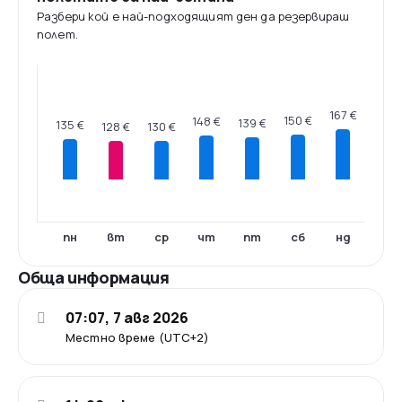
Разбери кой е най-подходящият ден да резервираш
полет.
167 €
150 €
148 €
139 €
135 €
130 €
128 €
пн
вт
ср
чт
пт
сб
нд
Обща информация
07:07, 7 авг 2026
Местно време (UTC+2)