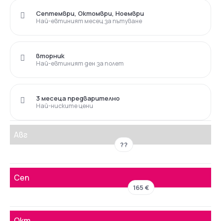
Септември, Октомври, Ноември
Най-евтиният месец за пътуване
вторник
Най-евтиният ден за полет
3 месеца предварително
Най-ниските цени
Авг
??
Сеп
165 €
Окт