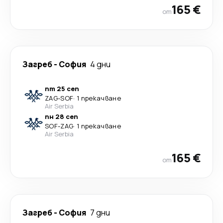
165 €
от
Загреб
-
София
4 дни
пт 25 сеп
ZAG
-
SOF
·
1 прекачване
Air Serbia
пн 28 сеп
SOF
-
ZAG
·
1 прекачване
Air Serbia
165 €
от
Загреб
-
София
7 дни