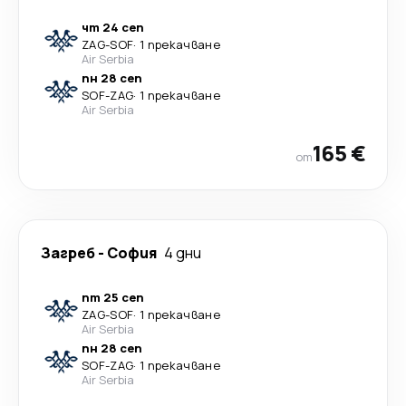
чт 24 сеп
ZAG
-
SOF
·
1 прекачване
Air Serbia
пн 28 сеп
SOF
-
ZAG
·
1 прекачване
Air Serbia
165 €
от
Загреб
-
София
4 дни
пт 25 сеп
ZAG
-
SOF
·
1 прекачване
Air Serbia
пн 28 сеп
SOF
-
ZAG
·
1 прекачване
Air Serbia