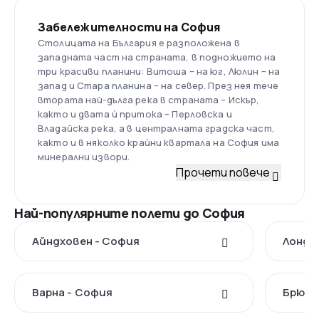
Забележителности на София
Столицата на България е разположена в
западната част на страната, в подножието на
три красиви планини: Витоша – на юг, Люлин – на
запад и Стара планина – на север. През нея тече
втората най-дълга река в страната – Искър,
както и двата ѝ притока – Перловска и
Владайска река, а в централната градска част,
както и в няколко крайни квартала на София има
минерални извори.
Прочети повече
Най-популярните полети до София
Айндховен - София
Лондо
Варна - София
Брюкс