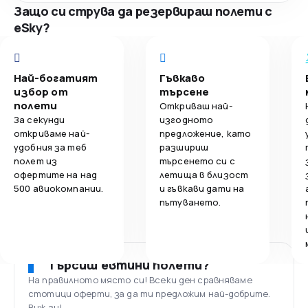
Защо си струва да резервираш полети с
eSky?
Най-богатият
Гъвкаво
избор от
търсене
полети
Откриваш най-
За секунди
изгодното
откриваме най-
предложение, като
удобния за теб
разшириш
полет из
търсенето си с
офертите на над
летища в близост
500 авиокомпании.
и гъвкави дати на
пътуването.
Търсиш евтини полети?
На правилното място си! Всеки ден сравняваме
стотици оферти, за да ти предложим най-добрите.
Виж ги!