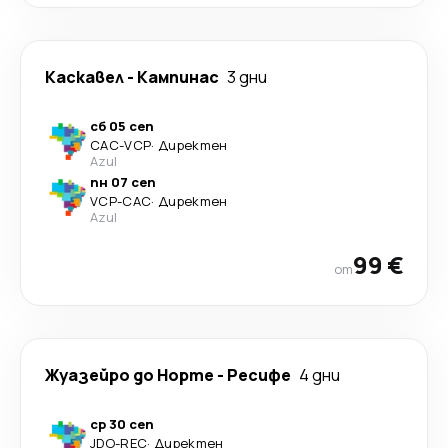
Каскавел
-
Кампинас
3 дни
сб 05 сеп
CAC
-
VCP
·
Директен
Azul
пн 07 сеп
VCP
-
CAC
·
Директен
Azul
99 €
от
Жуазейро до Норте
-
Ресифе
4 дни
ср 30 сеп
JDO
-
REC
·
Директен