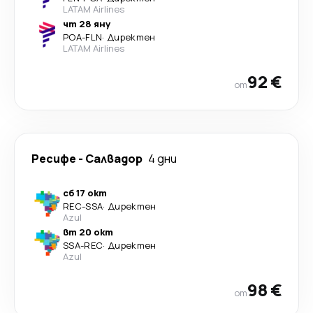
LATAM Airlines
чт 28 яну
POA
-
FLN
·
Директен
LATAM Airlines
92 €
от
Ресифе
-
Салвадор
4 дни
сб 17 окт
REC
-
SSA
·
Директен
Azul
вт 20 окт
SSA
-
REC
·
Директен
Azul
98 €
от