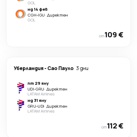
GOL
нд 14 фев
CGH
-
IGU
·
Директен
GOL
109 €
от
Уберландия
-
Сао Пауло
3 дни
пт 29 яну
UDI
-
GRU
·
Директен
LATAM Airlines
нд 31 яну
GRU
-
UDI
·
Директен
LATAM Airlines
112 €
от