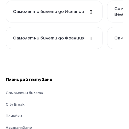
Самол
Самолетни билети до Испания
Велик
Самолетни билети до Франция
Самол
Планирай пътуване
Самолетни билети
City Break
Почивки
Настаняване