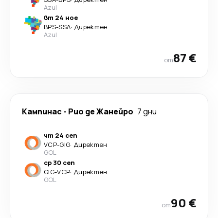
Azul
вт 24 ное
BPS
-
SSA
·
Директен
Azul
87 €
от
Кампинас
-
Рио де Жанейро
7 дни
чт 24 сеп
VCP
-
GIG
·
Директен
GOL
ср 30 сеп
GIG
-
VCP
·
Директен
GOL
90 €
от