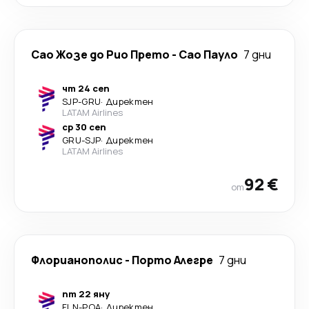
Сао Жозе до Рио Прето
-
Сао Пауло
7 дни
чт 24 сеп
SJP
-
GRU
·
Директен
LATAM Airlines
ср 30 сеп
GRU
-
SJP
·
Директен
LATAM Airlines
92 €
от
Флорианополис
-
Порто Алегре
7 дни
пт 22 яну
FLN
-
POA
·
Директен