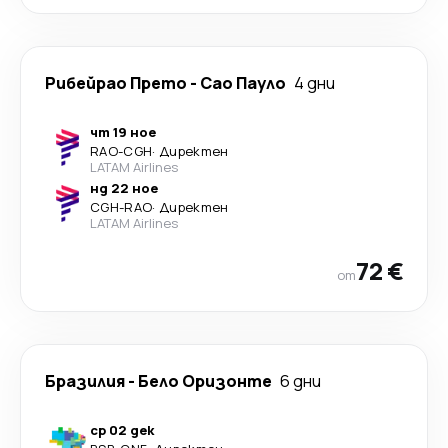
Рибейрао Прето
-
Сао Пауло
4 дни
чт 19 ное
RAO
-
CGH
·
Директен
LATAM Airlines
нд 22 ное
CGH
-
RAO
·
Директен
LATAM Airlines
72 €
от
Бразилия
-
Бело Оризонте
6 дни
ср 02 дек