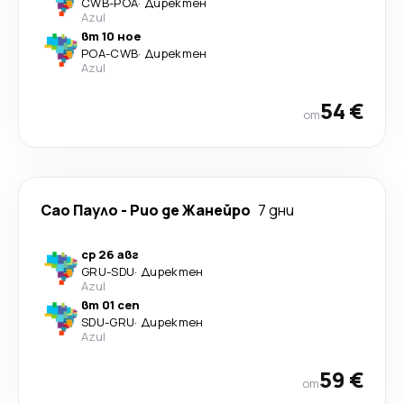
CWB
-
POA
·
Директен
Azul
вт 10 ное
POA
-
CWB
·
Директен
Azul
54 €
от
Сао Пауло
-
Рио де Жанейро
7 дни
ср 26 авг
GRU
-
SDU
·
Директен
Azul
вт 01 сеп
SDU
-
GRU
·
Директен
Azul
59 €
от