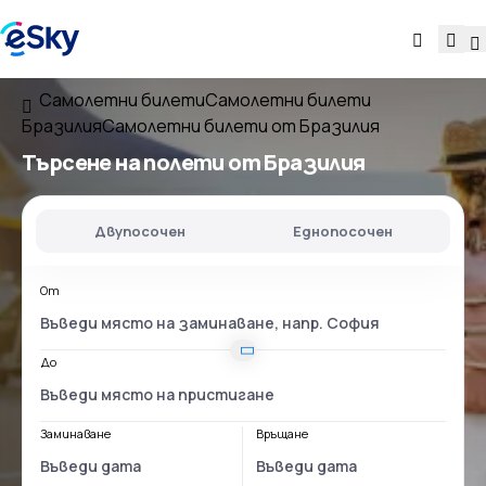
Самолетни билети
Самолетни билети
Бразилия
Самолетни билети от Бразилия
Търсене на полети
от Бразилия
Двупосочен
Еднопосочен
От
До
Заминаване
Връщане