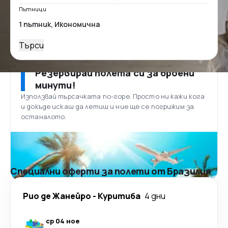
Пътници
Търси
Резервирай полета си за броени
минути!
Използвай търсачката по-горе. Просто ни кажи кога
и докъде искаш да летиш и ние ще се погрижим за
останалото.
Специални оферти за полети от Бразилия
Рио де Жанейро
-
Куритиба
4 дни
ср 04 ное