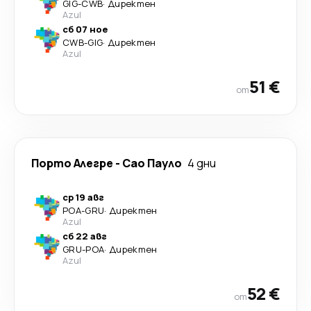
GIG
-
CWB
·
Директен
Azul
сб 07 ное
CWB
-
GIG
·
Директен
Azul
51 €
от
Порто Алегре
-
Сао Пауло
4 дни
ср 19 авг
POA
-
GRU
·
Директен
Azul
сб 22 авг
GRU
-
POA
·
Директен
Azul
52 €
от