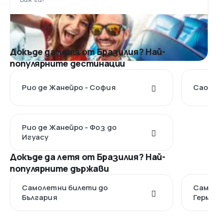
Докъде да летя от Бразилия? Най-
популярните дестинации
Рио де Жанейро - София
Сао П
Рио де Жанейро - Фоз до
Игуасу
Докъде да летя от Бразилия? Най-
популярните държави
Самолетни билети до
Самол
България
Герма