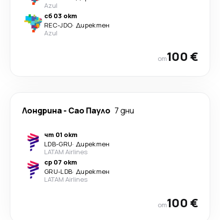
Azul
сб 03 окт
REC
-
JDO
·
Директен
Azul
100 €
от
Лондрина
-
Сао Пауло
7 дни
чт 01 окт
LDB
-
GRU
·
Директен
LATAM Airlines
ср 07 окт
GRU
-
LDB
·
Директен
LATAM Airlines
100 €
от