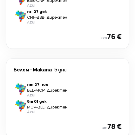
BSB
-
CNF
·
Директен
Azul
пн 07 дек
CNF
-
BSB
·
Директен
Azul
76 €
от
Белем
-
Макапа
5 дни
пт 27 ное
BEL
-
MCP
·
Директен
Azul
вт 01 дек
MCP
-
BEL
·
Директен
Azul
78 €
от