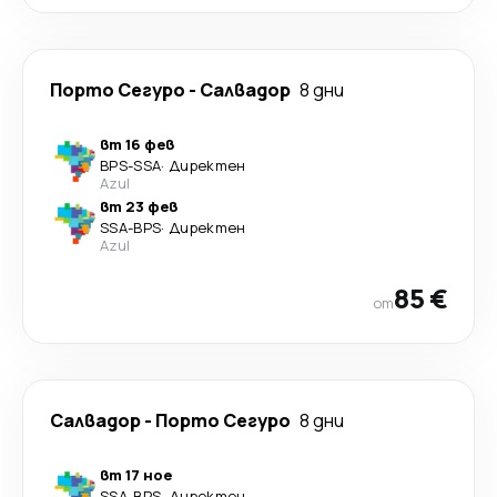
Порто Сегуро
-
Салвадор
8 дни
вт 16 фев
BPS
-
SSA
·
Директен
Azul
вт 23 фев
SSA
-
BPS
·
Директен
Azul
85 €
от
Салвадор
-
Порто Сегуро
8 дни
вт 17 ное
SSA
-
BPS
·
Директен