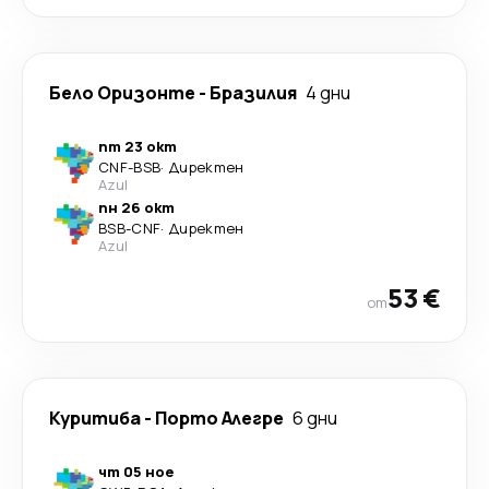
Бело Оризонте
-
Бразилия
4 дни
пт 23 окт
CNF
-
BSB
·
Директен
Azul
пн 26 окт
BSB
-
CNF
·
Директен
Azul
53 €
от
Куритиба
-
Порто Алегре
6 дни
чт 05 ное