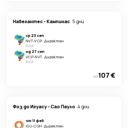
Навегантес
-
Кампинас
5 дни
ср 23 сеп
NVT
-
VCP
·
Директен
Azul
нд 27 сеп
VCP
-
NVT
·
Директен
Azul
107 €
от
Фоз до Игуасу
-
Сао Пауло
4 дни
чт 11 фев
IGU
-
CGH
·
Директен