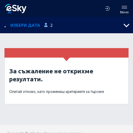
Меню
,
ИЗБЕРИ ДАТА
2
За съжаление не открихме
резултати.
Опитай отново, като промениш критериите за търсене